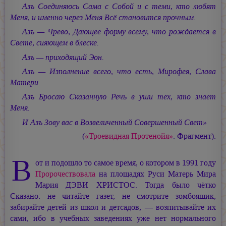
Азъ Соединяюсь Сама с Собой и с теми, кто любят
Меня, и именно через Меня Всё становится прочным.
Азъ — Чрево, Дающее форму всему, что рождается в
Свете, сияющем в блеске.
Азъ — приходящий Эон.
Азъ — Изполнение всего, что есть, Мирофея, Слава
Матери.
Азъ Бросаю Сказанную Речь в уши тех, кто знает
Меня.
И Азъ Зову вас в Возвеличенный Совершенный Свет»
(
«Троевидная Протенойя»
. Фрагмент).
В
от и подошло то самое время, о котором в 1991 году
Пророчествовала
на площадях Руси Матерь Мира
Мария ДЭВИ ХРИСТОС.
Тогда было чётко
Сказано: не читайте газет, не смотрите зомбоящик,
забирайте детей из школ и детсадов, — возпитывайте их
сами, ибо в учебных заведениях уже нет нормального