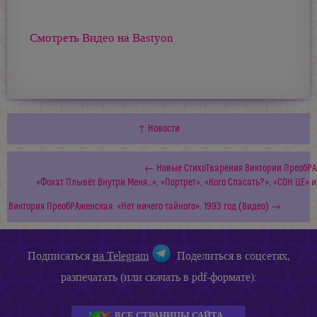
Смотреть Видео на Bastyon
↑ Новости
← Новые СтихоТварения Виктории ПреобРА
«Фохат Плывёт Внутри Меня…», «Портрет», «Кого Спасать?», «СОН ЦЕ» 
Виктория ПреобРАженская. «Нет ничего тайного». 1993 год (Видео) →
Подписаться
на Telegram
Поделиться в соцсетях,
разпечатать (или скачать в pdf-формате):
ВСЕ СТРАНИЦЫ САЙТА