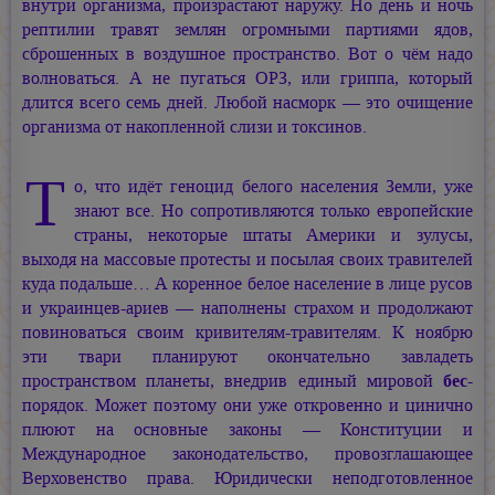
внутри организма, произрастают наружу. Но день и ночь
рептилии травят землян огромными партиями ядов,
сброшенных в воздушное пространство. Вот о чём надо
волноваться. А не пугаться ОРЗ, или гриппа, который
длится всего семь дней. Любой насморк — это очищение
организма от накопленной слизи и токсинов.
Т
о, что идёт геноцид белого населения Земли, уже
знают все. Но сопротивляются только европейские
страны, некоторые штаты Америки и зулусы,
выходя на массовые протесты и посылая своих травителей
куда подальше… А коренное белое население в лице русов
и украинцев-ариев — наполнены страхом и продолжают
повиноваться своим кривителям-травителям. К ноябрю
эти твари планируют окончательно завладеть
пространством планеты, внедрив единый мировой
бес
-
порядок. Может поэтому они уже откровенно и цинично
плюют на основные законы — Конституции и
Международное законодательство, провозглашающее
Верховенство права. Юридически неподготовленное