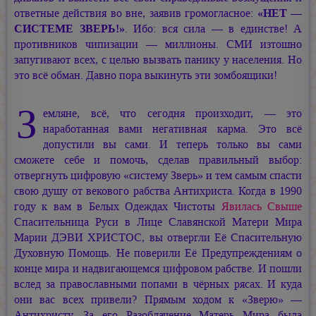
ответные действия во вне, заявив громогласное:
«НЕТ —
СИСТЕМЕ ЗВЕРЬ!»
. Ибо: вся сила — в единстве! А
противников чипизации — миллионы. СМИ изтошно
запугивают всех, с целью вызвать панику у населения. Но
это всё обман. Давно пора выкинуть эти зомбоящики!
З
емляне, всё, что сегодня произходит, — это
наработанная вами негативная карма. Это всё
допустили вы сами. И теперь только вы сами
сможете себе и помочь, сделав правильный выбор:
отвергнуть цифровую «систему Зверь» и тем самым спасти
свою душу от векового рабства Антихриста. Когда в 1990
году к вам в Белых Одеждах Чистоты
Явилась Свыше
Спасительница Руси в Лице Славянской Матери Мира
Марии ДЭВИ ХРИСТОС,
вы отвергли Её Спасительную
Духовную Помощь. Не поверили Её Предупреждениям о
конце мира и надвигающемся цифровом рабстве. И пошли
вслед за православными попами в чёрных рясах. И куда
они вас всех привели? Прямым ходом к «Зверю» —
Антихристу. За его Разоблачение Матерь Мира была