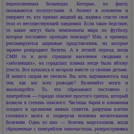
переполненных больницах. Которые, по факту,
оказываются полупустыми. А болеют в основном и
умирают те, кто принял жидкий яд, надеясь спасти своё
тело от несуществующей пандемии. Если такое бедствие,
то какие могут быть чемпионаты мира по футболу,
которые постоянно проходят повсюду? Или, к примеру,
рекламируются цирковые представления, на которые
заранее разпродают билеты. А в летний период, когда
СМИ то и дело стращали население сводками о
«заболевших», на горадских пляжах негде было яблоку
упасть. Все купались и загорали вместе со своими детьми.
И никого скорая не увозила. Вы хоть задумываетесь над
тем, как вас всех разводят? Включайте мозги и
анализируйте. То, что сбрасывают постоянно с
химтрейлов — гораздо опаснее простого гриппа, который
возвели в степень опасного. Частицы бария и алюминия
оседают в организме живых существ, разрушая клетки
головного мозга и подвергая человека мучительным
болезням. Одна из них — болезнь моргеллонов, когда
сброшенные с химтрейлов наночастицы, разпространяясь