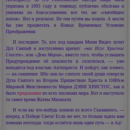
упрятана в 1993 году в темницу, публично оболгана и
унижена по благословению всё тех же «святейших
попов». Вот и результат. Не тем путём вы пошли. А могли
бы уже процветать в Новых Временных Условиях
Преображения.
И последнее. Те, кто под каждым Моим Видео хулит
Дух Святый и изступлённо кричит:
«нас Исус Христос
Спасёт»
, или
«Дева Мария»
, вместо того, чтобы услышать
Предупреждение об опасности и сплотиться, — уже
находятся под властью Антихриста. И пойдут, как плевел,
— на сожжение. Ибо они по слепоте своей души отвергли
Духа Святого во Втором Пришествии Христа в ОбРАзе
Мировой Женственности
Марии ДЭВИ ХРИСТОС,
как и
было
предсказано
во всех писаниях мира. Вот и наступило
то самое время Жатвы Махакали.
И если вы что-нибудь поняли из всего Сказанного, —
вперёд, к Победе Света! Если же нет, то больше ждать вам
помощи неоткуда: тогда остаётся лишь один путь — в Ад!