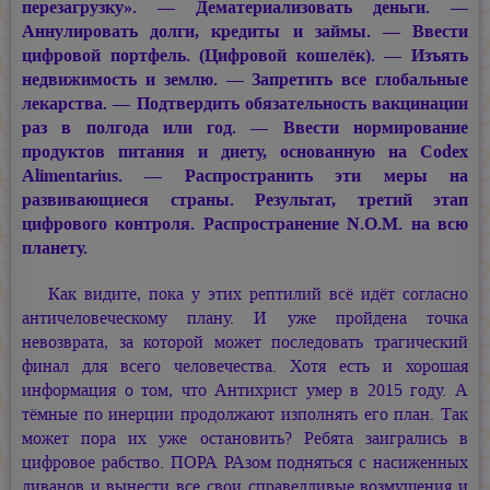
перезагрузку». — Дематериализовать деньги. —
Аннулировать долги, кредиты и займы. — Ввести
цифровой портфель. (Цифровой кошелёк). — Изъять
недвижимость и землю. — Запретить все глобальные
лекарства. — Подтвердить обязательность вакцинации
раз в полгода или год. — Ввести нормирование
продуктов питания и диету, основанную на Codex
Alimentarius. — Распространить эти меры на
развивающиеся страны. Результат, третий этап
цифрового контроля. Распространение N.O.M. на всю
планету.
Как видите, пока у этих рептилий всё идёт согласно
античеловеческому плану. И уже пройдена точка
невозврата, за которой может последовать трагический
финал для всего человечества. Хотя есть и хорошая
информация о том, что Антихрист умер в 2015 году. А
тёмные по инерции продолжают изполнять его план. Так
может пора их уже остановить? Ребята заигрались в
цифровое рабство. ПОРА РАзом подняться с насиженных
диванов и вынести все свои справедливые возмущения и