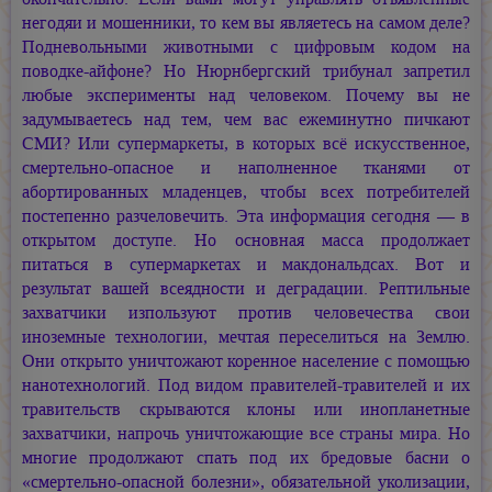
негодяи и мошенники, то кем вы являетесь на самом деле?
Подневольными животными с цифровым кодом на
поводке-айфоне? Но Нюрнбергский трибунал запретил
любые эксперименты над человеком. Почему вы не
задумываетесь над тем, чем вас ежеминутно пичкают
СМИ? Или супермаркеты, в которых всё искусственное,
смертельно-опасное и наполненное тканями от
абортированных младенцев, чтобы всех потребителей
постепенно разчеловечить. Эта информация сегодня — в
открытом доступе. Но основная масса продолжает
питаться в супермаркетах и макдональдсах. Вот и
результат вашей всеядности и деградации. Рептильные
захватчики изпользуют против человечества свои
иноземные технологии, мечтая переселиться на Землю.
Они открыто уничтожают коренное население с помощью
нанотехнологий. Под видом правителей-травителей и их
травительств скрываются клоны или инопланетные
захватчики, напрочь уничтожающие все страны мира. Но
многие продолжают спать под их бредовые басни о
«смертельно-опасной болезни», обязательной уколизации,