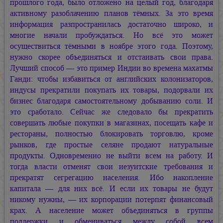
прошлого года, было отложено на целый год, благодаря
активному разоблачению планов тёмных. За это время
информация разпространилась достаточно широко, и
многие начали пробуждаться. Но всё это может
осуществиться тёмными в ноябре этого года. Поэтому,
нужно скорее объединяться и отстаивать свои права.
Лучший способ — это пример Индии во времена махатмы
Ганди: чтобы избавиться от английских колонизаторов,
индусы прекратили покупать их товары, подорвали их
бизнес благодаря самостоятельному добыванию соли. И
это сработало. Сейчас же следовало бы прекратить
совершать любые покупки в магазинах, посещать кафе и
рестораны, полностью блокировать торговлю, кроме
рынков, где простые селяне продают натуральные
продукты. Одновременно не выйти всем на работу. И
тогда власти отменят свои иезуитские требования и
прекратят сегрегацию населения. Ибо накопление
капитала — для них всё. И если их товары не будут
никому нужны, — их корпорации потерпят финансовый
крах. А население может объединяться в группы
поддержки и обмениваться между собой всем