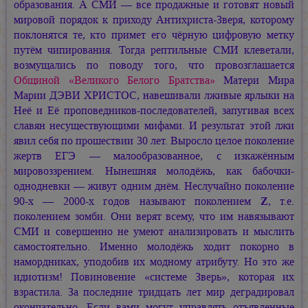
образования. А СМИ — все продажные и готовят новый
мировой порядок к приходу Антихриста-Зверя, которому
поклонятся те, кто примет его чёрную цифровую метку
путём чипирования. Тогда рептильные СМИ клеветали,
возмущались по поводу того, что провозглашается
Общиной «Великого Белого Братства»
Матери Мира
Марии ДЭВИ ХРИСТОС,
навешивали лживые ярлыки на
Неё и Её проповедников-последователей, запугивая всех
славян несуществующими мифами. И результат этой лжи
явил себя по прошествии 30 лет. Выросло целое поколение
жертв ЕГЭ — малообразованное, с изкажённым
мировоззрением. Нынешняя молодёжь, как бабочки-
однодневки — живут одним днём. Неслучайно поколение
90-х — 2000-х годов называют поколением
Z
, т.е.
поколением зомби. Они верят всему, что им навязывают
СМИ и совершенно не умеют анализировать и мыслить
самостоятельно. Именно молодёжь ходит покорно в
намордниках, уподобив их модному атрибуту. Но это же
идиотизм! Повиновение «системе Зверь», которая их
взрастила. За последние тридцать лет мир деградировал
окончательно. Если вами могут управлять отъявленные