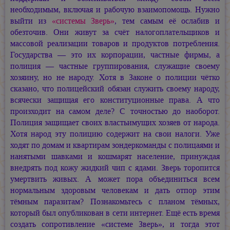
необходимым, включая и рабочую взаимопомощь. Нужно
выйти из
«системы Зверь»
, тем самым её ослабив и
обезточив. Они живут за счёт налогоплательщиков и
массовой реализации товаров и продуктов потребления.
Государства — это их корпорации, частные фирмы, а
полиция — частные группирования, служащие своему
хозяину, но не народу. Хотя в Законе о полиции чётко
сказано, что полицейский обязан служить своему народу,
всячески защищая его конституционные права. А что
произходит на самом деле? С точностью до наоборот.
Полиция защищает своих властьимущих хозяев от народа.
Хотя народ эту полицию содержит на свои налоги. Уже
ходят по домам и квартирам зондеркоманды с полицаями и
нанятыми шавками и кошмарят население, принуждая
внедрять под кожу жидкий чип с ядами. Зверь торопится
умертвить живых. А может пора объединиться всем
нормальным здоровым человекам и дать отпор этим
тёмным паразитам? Познакомьтесь с планом тёмных,
который был опубликован в сети интернет. Ещё есть время
создать сопротивление «системе Зверь», и тогда этот