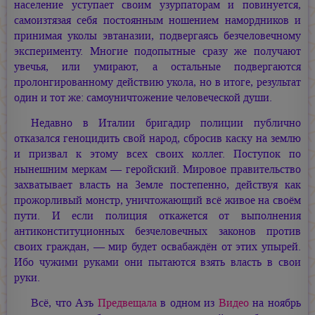
население уступает своим узурпаторам и повинуется,
самоизтязая себя постоянным ношением намордников и
принимая уколы эвтаназии, подвергаясь безчеловечному
эксперименту. Многие подопытные сразу же получают
увечья, или умирают, а остальные подвергаются
пролонгированному действию укола, но в итоге, результат
один и тот же: самоуничтожение человеческой души.
Недавно в Италии бригадир полиции публично
отказался геноцидить свой народ, сбросив каску на землю
и призвал к этому всех своих коллег. Поступок по
нынешним меркам — геройский. Мировое правительство
захватывает власть на Земле постепенно, действуя как
прожорливый монстр, уничтожающий всё живое на своём
пути. И если полиция откажется от выполнения
антиконституционных безчеловечных законов против
своих граждан, — мир будет освабаждён от этих упырей.
Ибо чужими руками они пытаются взять власть в свои
руки.
Всё, что Азъ
Предвещала
в одном из
Видео
на ноябрь