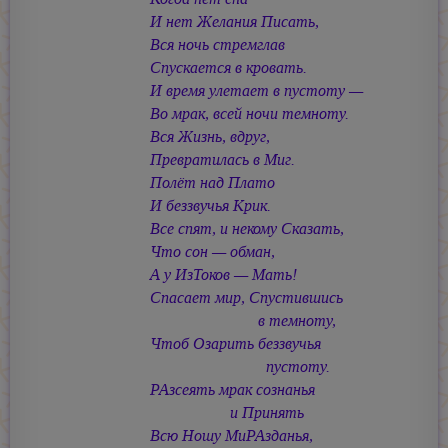
И нет Желания Писать,
Вся ночь стремглав
Спускается в кровать.
И время улетает в пустоту —
Во мрак, всей ночи темноту.
Вся Жизнь, вдруг,
Превратилась в Миг.
Полёт над Плато
И беззвучья Крик.
Все спят, и некому Сказать,
Что сон — обман,
А у ИзТоков — Мать!
Спасает мир, Спустившись
в темноту,
Чтоб Озарить беззвучья
пустоту.
РАзсеять мрак сознанья
и Принять
Всю Ношу МиРАзданья,