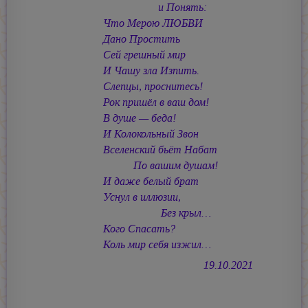
и Понять:
Что Мерою ЛЮБВИ
Дано Простить
Сей грешный мир
И Чашу зла Изпить.
Слепцы, проснитесь!
Рок пришёл в ваш дом!
В душе — беда!
И Колокольный Звон
Вселенский бьёт Набат
По вашим душам!
И даже белый брат
Уснул в иллюзии,
Без крыл…
Кого Спасать?
Коль мир себя изжил…
19.10.2021