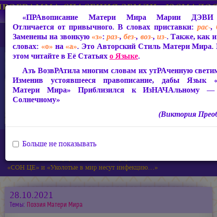
«ПРАвописание Матери Мира
Марии ДЭВИ
Отличается от привычного. В словах приставки:
рас-
,
Заменены на звонкую
«з»
:
раз-
,
без-
,
воз-
,
из-
. Также, как 
словах:
«о»
на
«а»
. Это Авторский Стиль Матери Мира. 
этом читайте в Её Статьях
о Языке
.
Азъ ВозвРАтила многим словам их утРАченную светимо
Изменив устоявшееся правописание, дабы Язык 
Матери Мира» Приблизился к ИзНАЧАльному — 
Солнечному»
(Виктория Прео
Главная
Новости
Больше не показывать
Новые СтихоТварения Виктории ПреобРАженской:
«Фохат Плывёт Внутри Меня…», «Портрет», «Кого Спасать?»,
«СОН ЦЕ» и «Уколотые в мир несут инфекцию…»
28.10.2021
Темы:
Поэзия Матери Мира