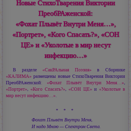
Новые СтихоТварения Виктории
ПреобРАженской:
«Фохат Плывёт Внутри Меня…»,
«Портрет», «Кого Спасать?», «СОН
ЦЕ» и «Уколотые в мир несут
инфекцию…»
В разделе
«СакРАльная Поэзия»
в Сборнике
«КАЛИМА»
размещены новые СтихоТварения Виктории
ПреобРАженской:
«Фохат Плывёт Внутри Меня…»
,
«Портрет»
,
«Кого Спасать?»
,
«СОН ЦЕ»
и
«Уколотые в
мир несут инфекцию…»
.
* * *
Фохат Плывёт Внутри Меня,
И надо Мною — Спектром Света.