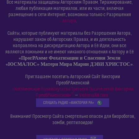
Все материалы защищены Авторским Правом. Тиражирование,
любая публикация материалов, или их части, включая
размещение в сети Интернет, возможны только с Разрешения
Автора
.
Сайты, которые публикуют материалы без Разрешения Автора,
нарушают закон об Авторских Правах, и их деятельность
направлена на дискредитацию Автора и Её Идеи, они все
являются ложными и не имеют никакого отношения к Автору и Её
«ПрогРАмме Фохатизации и Спасения Земли
«ЮСМАЛОС» Матери Мира Марии ДЭВИ ХРИСТОС»
.
Приглашаем посетить Авторский Сайт Виктории
ПреобРАженской
«Космическое Полиискусство Третьего Тысячелетия Виктории
©
ПреобРАженской»
—
VictoriaRA.com
СЛУШАТЬ РАДИО «ВИКТОРИЯ РА»
Внимание! Просмотр Сайта смертельно опасен для биороботов,
зомби, рептилоидов!