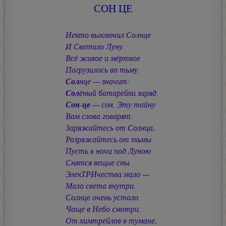
СОН ЦЕ
Некто выключил Солнце
И Светило Луну.
Всё живое и мёртвое
Погрузилось во тьму.
Сол
нце — значит:
Сол
ёный батарейки заряд.
Сон-це
— сон. Эту тайну
Вам слова говарят.
Заряжайтесь от Солнца,
Разряжайтесь от тьмы.
Пусть в ночи под Луною
Снятся вещие сны.
ЭлекТРИчества мало —
Мало света внутри.
Солнце очень устало.
Чаще в Небо смотри:
От химтрейлов в тумане,