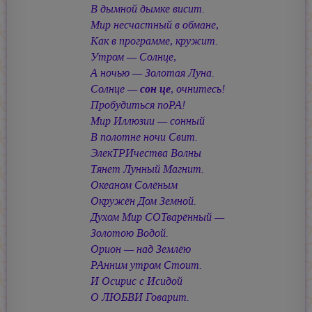
В дымной дымке висит.
Мир несчастный в обмане,
Как в программе, кружит.
Утром — Солнце,
А ночью — Золотая Луна.
Солнце —
сон це
, очнитесь!
Пробудиться поРА!
Мир Иллюзии — сонный
В полотне ночи Свит.
ЭлекТРИчества Волны
Тянет Лунный Магнит.
Океаном Солёным
Окружён Дом Земной.
Духом Мир СОТварённый —
Золотою Водой.
Орион — над Землёю
РАнним утром Стоит.
И Осирис с Исидой
О ЛЮБВИ Говарит.