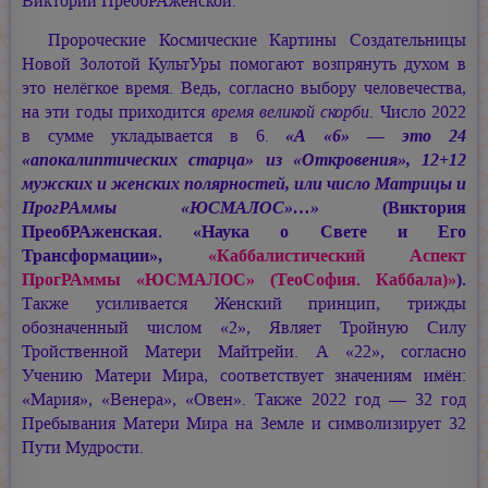
Виктории ПреобРАженской.
Пророческие Космические Картины Создательницы
Новой Золотой КультУры помогают возпрянуть духом в
это нелёгкое время. Ведь, согласно выбору человечества,
на эти годы приходится
время великой скорби
. Число 2022
в сумме укладывается в 6.
«А «6» — это 24
«апокалиптических старца» из «Откровения», 12+12
мужских и женских полярностей, или число Матрицы и
ПрогРАммы «ЮСМАЛОС»…»
(Виктория
ПреобРАженская. «Наука о Свете и Его
Трансформации»,
«Каббалистический Аспект
ПрогРАммы «ЮСМАЛОС» (ТеоСофия. Каббала)»
).
Также усиливается Женский принцип, трижды
обозначенный числом «2», Являет Тройную Силу
Тройственной Матери Майтрейи. А «22», согласно
Учению Матери Мира, соответствует значениям имён:
«Мария», «Венера», «Овен». Также 2022 год — 32 год
Пребывания Матери Мира на Земле и символизирует 32
Пути Мудрости.