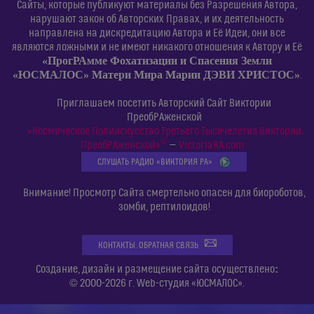
Сайты, которые публикуют материалы без Разрешения Автора,
нарушают закон об Авторских Правах, и их деятельность
направлена на дискредитацию Автора и Её Идеи, они все
являются ложными и не имеют никакого отношения к Автору и Её
«ПрогРАмме Фохатизации и Спасения Земли
«ЮСМАЛОС» Матери Мира Марии ДЭВИ ХРИСТОС»
.
Приглашаем посетить Авторский Сайт Виктории
ПреобРАженской
«Космическое Полиискусство Третьего Тысячелетия Виктории
©
ПреобРАженской»
—
VictoriaRA.com
СЛУШАТЬ РАДИО «ВИКТОРИЯ РА»
Внимание! Просмотр Сайта смертельно опасен для биороботов,
зомби, рептилоидов!
КОНТАКТЫ. ОБРАТНАЯ СВЯЗЬ
:
Создание, дизайн и размещение сайта осуществлено
© 2000-2026 г. Web-студия «ЮСМАЛОС».