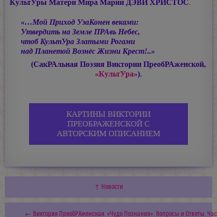
КультУры Матери Мира
Марии ДЭВИ ХРИСТОС
.
«…Мой Приход УзаКонен веками:
Утвердить на Земле ПРАвь Небес,
чтоб КультУра Златыми Рогами
над Планетой Вознёс Жизни Крест!..»
(СакРАльная Поэзия Виктории ПреобРАженской,
«КультУра»
).
КАРТИНЫ ВИКТОРИИ
ПРЕОБРАЖЕНСКОЙ С
АВТОРСКИМ ОПИСАНИЕМ
↑ Новости
← Виктория ПреобРАженская. «Чудо Познания». Вопросы и Ответы. Част