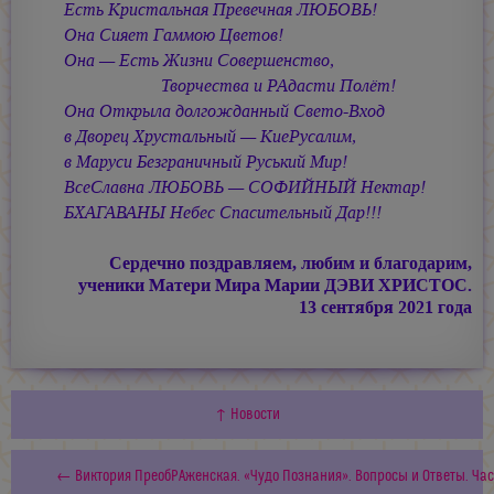
Есть Кристальная Превечная ЛЮБОВЬ!
Она Сияет Гаммою Цветов!
Она — Есть Жизни Совершенство,
Творчества и РАдасти Полёт!
Она Открыла долгожданный Свето-Вход
в Дворец Хрустальный — КиеРусалим,
в Маруси Безграничный Руський Мир!
ВсеСлавна ЛЮБОВЬ — СОФИЙНЫЙ Нектар!
БХАГАВАНЫ Небес Спасительный Дар!!!
Сердечно поздравляем, любим и благодарим,
ученики Матери Мира
Марии ДЭВИ ХРИСТОС.
13 сентября 2021 года
↑ Новости
← Виктория ПреобРАженская. «Чудо Познания». Вопросы и Ответы. Час