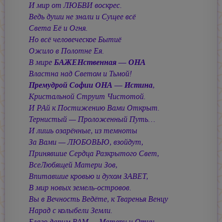
И мир от ЛЮБВИ воскрес.
Ведь души не знали и Сущее всё
Света Её и Огня.
Но всё человеческое Бытиё
Ожило в Полотне Ея.
В мире
БАЖЕНственная — ОНА
Властна над Светом и Тьмой!
Премудрой Софии ОНА — Истина
,
Кристальной Струит Чистотой.
И РАй к Постижению Вами Открыт.
Тернистый — Проложенный Путь…
И лишь озарённые, из темноты
За Вами — ЛЮБОВЬЮ, взойдут,
Принявшие Сердца Разкрытого Свет,
ВсеЛюбящей Матери Зов,
Впитавшие кровью и духом ЗАВЕТ,
В мир новых земель-островов.
Вы в Вечность Ведёте, к Тваренья Венцу
Нарад с колыбели Земли.
Благо дарим ВАМ — Матери и Отцу —