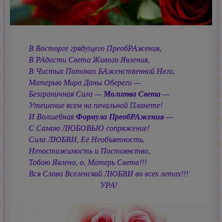
В Восторге грядущего ПреобРАжения,
В РАдасти Света Живого Явления,
В Чистых Потоках БАженственной Неги,
Матерью Мира Даны Обереги —
Безграничная Сила —
Молитва Света
—
Утешение всем на печальной Планете!
И Волшебная
Формула ПреобРАжения
—
С Самою ЛЮБОВЬЮ сопряжение!
Сила ЛЮБВИ, Её Необъятность,
Непостижимость и Постоянство,
Тобою Явлено, о, Матерь Света!!!
Вся Слава Вселенской ЛЮБВИ во всех летах!!!
УРА!