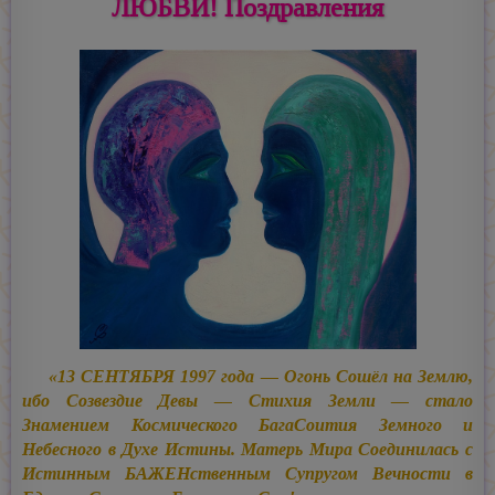
ЛЮБВИ! Поздравления
«13 СЕНТЯБРЯ 1997 года — Огонь Сошёл на Землю,
ибо Созвездие Девы — Стихия Земли — стало
Знамением Космического БагаСоития Земного и
Небесного в Духе Истины. Матерь Мира Соединилась с
Истинным БАЖЕНственным Супругом Вечности в