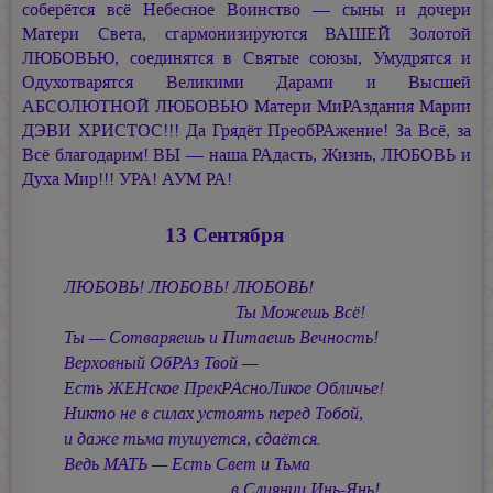
соберётся всё Небесное Воинство — сыны и дочери
Матери Света, сгармонизируются ВАШЕЙ Золотой
ЛЮБОВЬЮ, соединятся в Святые союзы, Умудрятся и
Одухотварятся Великими Дарами и Высшей
АБСОЛЮТНОЙ ЛЮБОВЬЮ Матери МиРАздания Марии
ДЭВИ ХРИСТОС!!! Да Грядёт ПреобРАжение! За Всё, за
Всё благодарим! ВЫ — наша РАдасть, Жизнь, ЛЮБОВЬ и
Духа Мир!!! УРА! АУМ РА!
13 Сентября
ЛЮБОВЬ! ЛЮБОВЬ! ЛЮБОВЬ!
Ты Можешь Всё!
Ты — Сотваряешь и Питаешь Вечность!
Верховный ОбРАз Твой —
Есть ЖЕНское ПрекРАсноЛикое Обличье!
Никто не в силах устоять перед Тобой,
и даже тьма тушуется, сдаётся.
Ведь МАТЬ — Есть Свет и Тьма
в Слиянии Инь-Янь!