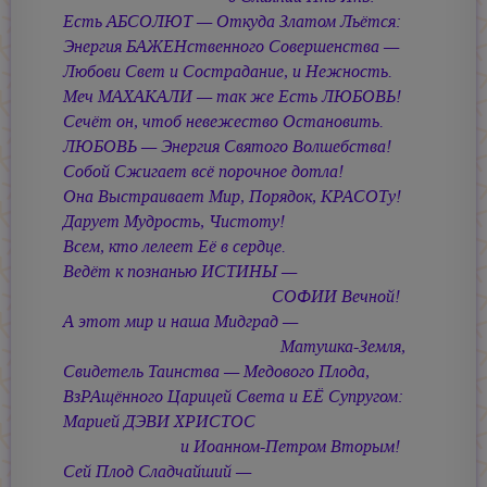
Есть АБСОЛЮТ — Откуда Златом Льётся:
Энергия БАЖЕНственного Совершенства —
Любови Свет и Сострадание, и Нежность.
Меч МАХАКАЛИ — так же Есть ЛЮБОВЬ!
Сечёт он, чтоб невежество Остановить.
ЛЮБОВЬ — Энергия Святого Волшебства!
Собой Сжигает всё порочное дотла!
Она Выстраивает Мир, Порядок, КРАСОТу!
Дарует Мудрость, Чистоту!
Всем, кто лелеет Её в сердце.
Ведёт к познанью ИСТИНЫ —
СОФИИ Вечной!
А этот мир и наша Мидград —
Матушка-Земля,
Свидетель Таинства — Медового Плода,
ВзРАщённого Царицей Света и ЕЁ Супругом:
Марией ДЭВИ ХРИСТОС
и Иоанном-Петром Вторым!
Сей Плод Сладчайший —