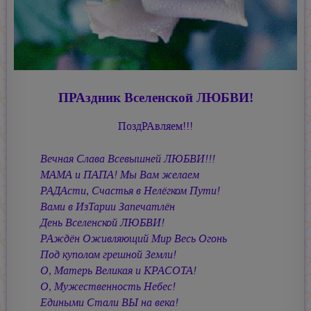
ПРАздник Вселенской ЛЮБВИ!
ПоздРАвляем!!!
Вечная Слава Всевышней ЛЮБВИ!!!
МАМА и ПАПА! Мы Вам желаем
РАДАсти, Счастья в Нелёгком Пути!
Вами в ИзТарии Запечатлён
День Вселенской ЛЮБВИ!
РАждён Оживляющий Мир Весь Огонь
Под куполом грешной Земли!
О, Матерь Великая и КРАСОТА!
О, Мужественность Небес!
Едиными Стали ВЫ на века!