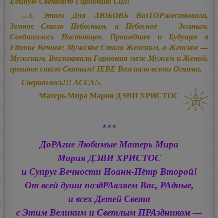
Единую Световую Гармонию Сил!
…С Этого Дня ЛЮБОВЬ ВозТОРжествовала,
Земное Стало Небесным, а Небесное — Земным.
Соединилось Настоящее, Прошедшее и Будущее в
Единое Вечное: Мужское Стало Женским, а Женское —
Мужским, Возликовала Гармония меж Мужем и Женой,
грешное стало Святым! ІЕВЕ Возсияло всеми Огнями.
Свершилось!!! АССА!»
Матерь Мира
Мария ДЭВИ ХРИСТОС
* * *
ДоРАгие Любимые Матерь Мира
Мария ДЭВИ ХРИСТОС
и Супруг Вечности
Иоанн-Пётр
Второй!
От всей души поздРАвляем Вас, РАдные,
и всех Детей Света
с Этим Великим и Светлым ПРАздником —