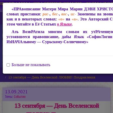
«ПРАвописание Матери Мира
Марии ДЭВИ ХРИСТ
словах приставки:
рас-
,
бес-
,
вос-
,
ис-
Заменены на звон
как и в некоторых словах:
«о»
на
«а»
. Это Авторский 
этом читайте в Её Статьях
о Языке
.
Азъ ВозвРАтила многим словам их утРАченную 
устоявшееся правописание, дабы Язык «СофиоЛоги
ИзНАЧАльному — Сурьскому-Солнечному»
Больше не показывать
Главная
Новости
13 сентября — День Вселенской ЛЮБВИ! Поздравления
13.09.2021
Темы:
События
13 сентября — День Вселенской