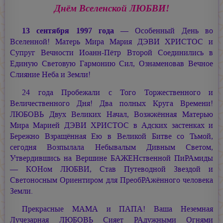
Днём Вселенской ЛЮБВИ!
13 сентября 1997 года
— Особенный День во
Вселенной! Матерь Мира
Мария ДЭВИ ХРИСТОС
и
Супруг Вечности
Иоанн-Пётр
Второй Соединились в
Единую Световую Гармонию Сил, Ознаменовав Вечное
Слияние Неба и Земли!
24 года Пробежали с Того Торжественного и
Величественного Дня! Два полных Круга Времени!
ЛЮБОВЬ Двух Великих Начал, Возжжённая Матерью
Мира
Марией ДЭВИ ХРИСТОС
в Адских застенках и
Бережно Взращённая Ею в Великой Битве со Тьмой,
сегодня Возпылала Небывалым Дивным Светом,
Утвердившись на Вершине БАЖЕНственной ПиРАмиды
— КОНом ЛЮБВИ, Став Путеводной Звездой и
Светоносным Ориентиром для ПреобРАжённого человека
Земли.
Прекрасные МАМА и ПАПА! Ваша Неземная
Лучезарная ЛЮБОВЬ Сияет РАдужными Огнями