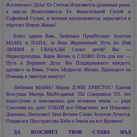
Вселенского Духа! Её Светом Изцеляются душевные раны,
а мысли Возполняются Её Живительной Силой и
Софийной Сутью, и человек вдохновляется, окрыляется и
обретает Новую Жизнь!
Благо дарим Вам, Любимые ПрекРАсные Золотые
МАМА и ПАПА, за Ваш Жертвенный Путь во Имя
ЛЮБВИ и СВАБАДЫ Своих детей! Вы —
Первопроходцы, Ваша Жизнь и СЛОВО Есть для нас —
Путь к Вершине Духа. Вы Поддерживаете каждого,
идущего за Вами, Учите Мудрости Жизни, Приходите на
Помощь в тяжёлую минуту!
Любимая МАМА!
Мария ДЭВИ ХРИСТОС!
Единая
Всесущая Матерь МиРАздания! ТЫ Совершила ТО, что
недоступно и невозможно для человека земли — ради
Спасения их душ! ТОБОЙ всё Объяснено, всё Показано,
Доказано, Написано! Твоё Вечное Слово Золотом Лучится,
Озаряя все Пространства Неба и Земли на все Времена!
ДА ВОЗСИЯЕТ ТВОЯ СЛАВА НАД