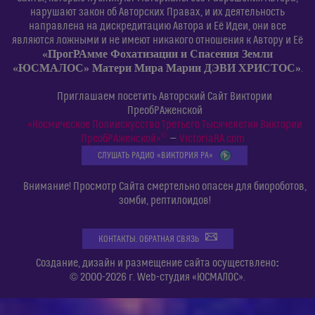
нарушают закон об Авторских Правах, и их деятельность
направлена на дискредитацию Автора и Её Идеи, они все
являются ложными и не имеют никакого отношения к Автору и Её
«ПрогРАмме Фохатизации и Спасения Земли
«ЮСМАЛОС» Матери Мира Марии ДЭВИ ХРИСТОС»
.
Приглашаем посетить Авторский Сайт Виктории
ПреобРАженской
«Космическое Полиискусство Третьего Тысячелетия Виктории
©
ПреобРАженской»
—
VictoriaRA.com
СЛУШАТЬ РАДИО «ВИКТОРИЯ РА»
Внимание! Просмотр Сайта смертельно опасен для биороботов,
зомби, рептилоидов!
КОНТАКТЫ. ОБРАТНАЯ СВЯЗЬ
:
Создание, дизайн и размещение сайта осуществлено
© 2000-2026 г. Web-студия «ЮСМАЛОС».