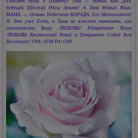
Спасает души и Планету! Она — Новый Код ДНК
будущей Шестой РАсы Землян! А Твой Новый Язык,
МАМА, — Основа Небесного НАРАДА, Его Менталитет!
И Это уже Есть, и Тьма не властна помешать, или
уничтожить Вашу ЛЮБОВЬ! РАзцветает Ваша
ЛЮБОВЬ Космической Розой и Покрывает Собой Всю
Вселенную! УРА!
АУМ РА!
ОМ!