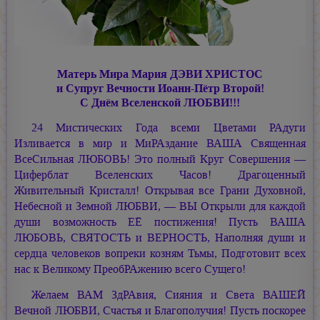
Матерь Мира Мария ДЭВИ ХРИСТОС
и Супруг Вечности Иоанн-Пётр Второй!
С Днём Вселенской ЛЮБВИ!!!
24 Мистических Года всеми Цветами РАдуги
Изливается в мир и МиРАздание ВАША Священная
ВсеСильная ЛЮБОВЬ! Это полный Круг Совершения —
Циферблат Вселенских Часов! Драгоценный
Живительный Кристалл! Открывая все Грани Духовной,
Небесной и Земной ЛЮБВИ, — ВЫ Открыли для каждой
души возможность ЕЁ постижения! Пусть ВАША
ЛЮБОВЬ, СВЯТОСТЬ и ВЕРНОСТЬ, Наполняя души и
сердца человеков вопреки козням Тьмы, Подготовит всех
нас к Великому ПреобРАжению всего Сущего!
Желаем ВАМ ЗдРАвия, Сияния и Света ВАШЕЙ
Вечной ЛЮБВИ, Счастья и Благополучия! Пусть поскорее