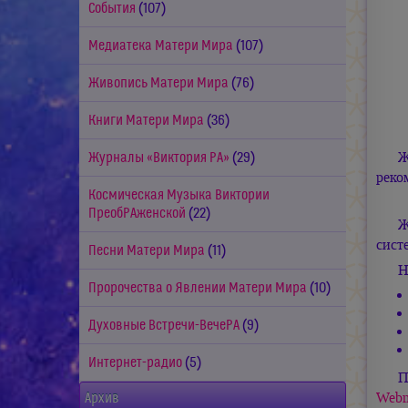
События
(107)
Медиатека Матери Мира
(107)
Живопись Матери Мира
(76)
Книги Матери Мира
(36)
Ж
Журналы «Виктория РА»
(29)
реко
Космическая Музыка Виктории
ПреобРАженской
(22)
Ж
сист
Песни Матери Мира
(11)
Н
Пророчества о Явлении Матери Мира
(10)
Духовные Встречи-ВечеРА
(9)
Интернет-радио
(5)
П
Webm
Архив