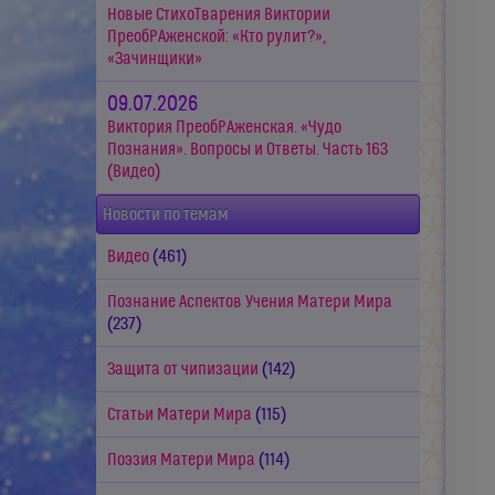
Новые СтихоТварения Виктории
ПреобРАженской: «Кто рулит?»,
«Зачинщики»
09.07.2026
Виктория ПреобРАженская. «Чудо
Познания». Вопросы и Ответы. Часть 163
(Видео)
Новости по темам
Видео
(461)
Познание Аспектов Учения Матери Мира
(237)
Защита от чипизации
(142)
Статьи Матери Мира
(115)
Поэзия Матери Мира
(114)