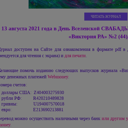
ЧИТАТЬ ЖУРНАЛ
13 августа 2021 года в День Вселенской СВАБА
«Виктория РА»
№
2 (44)
урнал доступен на Сайте для ознакомления в формате pdf в 
мендуется для чтения с экрана) и
для печати
.
елающие помочь изданию следующих выпусков журнала «Викт
ему денежных платежей
Webmoney
.
омера счетов:
доллары США: Z404003275930
рубли РФ: R420210489828
гривны: U194007570018
евро: E213690213881
еревод можно осуществить наличными через банк
или другим у
oney
.