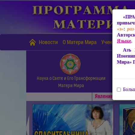
«ПРА
привычн
«з»
:
раз
Авторск
Языке
.
Новости
О Матери Мира
Учение Матери
Азъ 
Измени
Мира» 
Наука о Свете и Его Трансформации
Матери Мира
Больш
Явлениe Матери М
◄