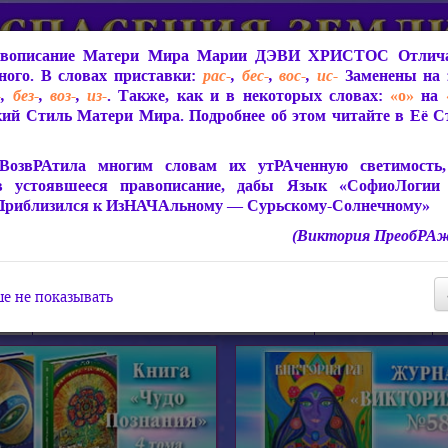
вописание Матери Мира
Марии ДЭВИ ХРИСТОС
Отлича
ого. В словах приставки:
рас-
,
бес-
,
вос-
,
ис-
Заменены на 
-
,
без-
,
воз-
,
из-
. Также, как и в некоторых словах:
«о»
на
ий Стиль Матери Мира. Подробнее об этом читайте в Её 
 Мира
О ПрогРАмме «ЮСМАЛОС»
Библиотека
Защит
ВозвРАтила многим словам их утРАченную светимость, 
в устоявшееся правописание, дабы Язык «СофиоЛогии
Приблизился к ИзНАЧАльному — Сурьскому-Солнечному»
(Виктория ПреобРАж
СофиоЛогия Матери Мира
Живое Слово Матери Мир
Статьи, Книги, Видео, Аудио 
е не показывать
ира
Пророчества о Явлении Матери Мира
Молитва Света