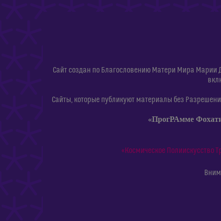
Сайт создан по Благословению Матери Мира Марии 
вкл
Сайты, которые публикуют материалы без Разрешения
«ПрогРАмме Фохат
«Космическое Полиискусство Т
Внима