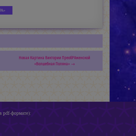
РА»
Новая Картина Виктории ПреобРАженской
«Волшебная Поляна» →
в pdf-формате):