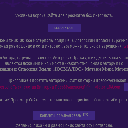
:
Архивная версия Сайта
для просмотра без Интернета
СКАЧАТЬ САЙТ
ДЭВИ ХРИСТОС. Все материалы защищены Авторским Правом. Тиражиров
ючая размещение в сети Интернет, возможны только с Разрешения
Ав
 Автора, нарушают закон об Авторских Правах, и их деятельность нап
являются ложными и не имеют никакого отношения к Автору и Её
изации и Спасения Земли «ЮСМАЛОС» Матери Мира Мар
Приглашаем посетить Авторский Сайт Виктории ПреобРАженской
©
ретьего Тысячелетия Виктории ПреобРАженской»
—
VictoriaRA.com
ние! Просмотр Сайта смертельно опасен для биороботов, зомби, репт
КОНТАКТЫ. ОБРАТНАЯ СВЯЗЬ
:
Создание, дизайн и размещение сайта осуществлено