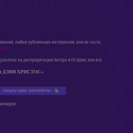
ание, любая публикация материалов, или их части,
тора
.
равлена на дискредитацию Автора и Её Идеи, они все
ии ДЭВИ ХРИСТОС»
.
СЛУШАТЬ РАДИО «ВИКТОРИЯ РА»
илоидов!