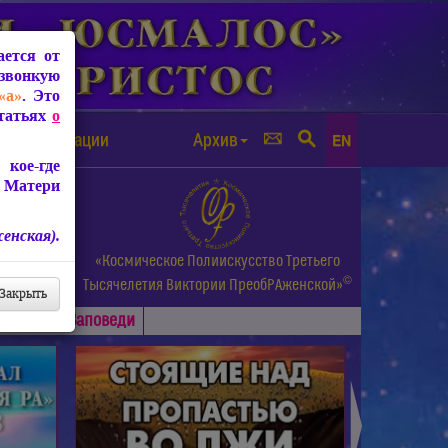
ется от
звонкую
«а»
. Это
Статьях
о
а от чипизации
Архив
EN
кое-где
 Матери
енская).
а.
«Космическое Полиискусство Третьего
©
и др.
Тысячелетия
Виктории ПреобРАженской»
Закрыть
Основные
Заповеди
►