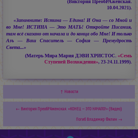
(Виктория ПреобРАженская.
10.04.2021).
«Запомните: Истина — Едина! И Она — со Мной и
во Мне! ИСТИНА — Это МАТЬ! Откройте Писания,
там всё сказано от начала и до конца обо Мне! И только
Азъ — Ваш Спаситель — София — Премудрость
Света...»
(Матерь Мира
Мария ДЭВИ ХРИСТОС.
«Семь
Ступеней Возхождения»
, 23-24.11.1999).
↑ Новости
← Виктория ПреобРАженская. «КОНЕЦ — ЭТО НАЧАЛО!» (Видео)
Погиб Владимир Филин →