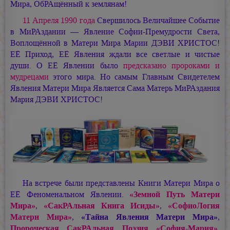
Мира, ОбРАщённый к землянам!
11 Апреля 1990 года
Свершилось Величайшее Событие
в МиРАздании — Явление Софии-Премудрости Света,
Воплощённой в Матери Мира
Марии ДЭВИ ХРИСТОС!
ЕЁ Приход, ЕЁ Явления ждали все светлые и чистые
души. О ЕЁ Явлении было
предсказано пророками и
мудрецами
этого мира. Но самым Главным Свидетелем
Явления Матери Мира Является Сама Матерь МиРАздания
Мария ДЭВИ ХРИСТОС!
На встрече были представлены Книги Матери Мира о
ЕЁ Феноменальном Явлении.
«Земной Путь Матери
Мира»
,
«СакРАльная Книга Исиды»
,
«СофиоЛогия
Матери Мира»
,
«Тайна Явления Матери Мира»
,
Пророческая СакРАльная Поэзия «София-Мария»
,