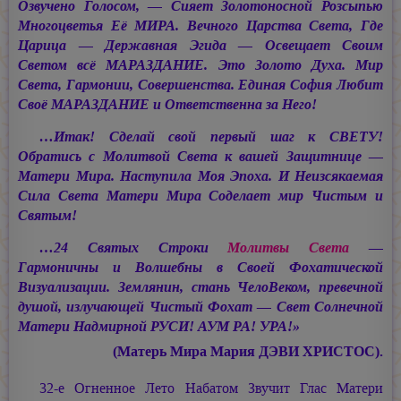
Озвучено Голосом, — Сияет Золотоносной Розсыпью
Многоцветья Её МИРА. Вечного Царства Света, Где
Царица — Державная Эгида — Освещает Своим
Светом всё МАРАЗДАНИЕ. Это Золото Духа. Мир
Света, Гармонии, Совершенства. Единая София Любит
Своё МАРАЗДАНИЕ и Ответственна за Него!
…Итак! Сделай свой первый шаг к СВЕТУ!
Обратись с Молитвой Света к вашей Защитнице —
Матери Мира. Наступила Моя Эпоха. И Неизсякаемая
Сила Света Матери Мира Соделает мир Чистым и
Святым!
…24 Святых Строки
Молитвы Света
—
Гармоничны и Волшебны в Своей Фохатической
Визуализации. Землянин, стань ЧелоВеком, превечной
душой, излучающей Чистый Фохат — Свет Солнечной
Матери Надмирной РУСИ! АУМ РА! УРА!»
(Матерь Мира
Мария ДЭВИ ХРИСТОС).
32-е Огненное Лето Набатом Звучит Глас Матери