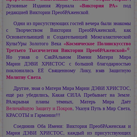
Духовные Издания Журнала
«Виктория РА»
под
редакцией Виктории ПреобРАженской.
Одни из присутствующих гостей вечера были знакомы
с Творчеством Виктории ПреобРАженской, как
Основательницей и Создательницей Межгалактической
КультУры Золотого Века
«Космическое Полиискусство
©
Третьего Тысячелетия Виктории ПреобРАженской»
.
Но узнав о СакРАльном Имени Матери Мира
Марии ДЭВИ ХРИСТОС
с большой благодарностью
поклонились ЕЁ Священному Лику, взяв Защитную
Молитву Света
.
Другие, зная о Матери Мира
Марии ДЭВИ ХРИСТОС,
ещё раз убедились, Какая СИЛА Пребывает на Земле.
РАзкрывая планы тёмных, Матерь Мира Даёт
Величайшую Защиту и Покров
, Указуя Путь в Мир Света,
КРАСОТЫ и Гармонии!!!
Соединив Оба Имени: Виктория ПреобРАженская и
Мария ДЭВИ ХРИСТОС,
каждый из присутствующих