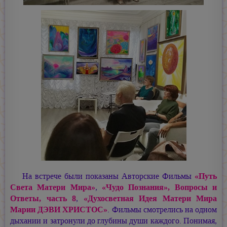
На встрече были показаны Авторские Фильмы
«Путь
Света Матери Мира»
,
«Чудо Познания», Вопросы и
Ответы, часть 8
,
«Духосветная Идея Матери Мира
Марии ДЭВИ ХРИСТОС»
. Фильмы смотрелись на одном
дыхании и затронули до глубины души каждого. Понимая,