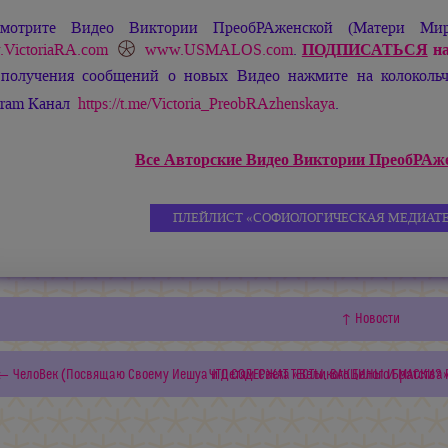
мотрите Видео Виктории ПреобРАженской (Матери М
VictoriaRA.com
www.USMALOS.com
.
ПОДПИСАТЬСЯ
на
 получения сообщений о новых Видео нажмите на колокол
gram Канал
https://t.me/Victoria_PreobRAzhenskaya
.
Все Авторские Видео Виктории ПреобРАжен
ПЛЕЙЛИСТ «СОФИОЛОГИЧЕСКАЯ МЕДИАТЕ
↑ Новости
← ЧелоВек (Посвящаю Своему Иешуа и Детям Света «Великого Белого Братства»
ЧТО СОДЕРЖАТ ТЕСТЫ, ВАКЦИНЫ И МАСКИ? 