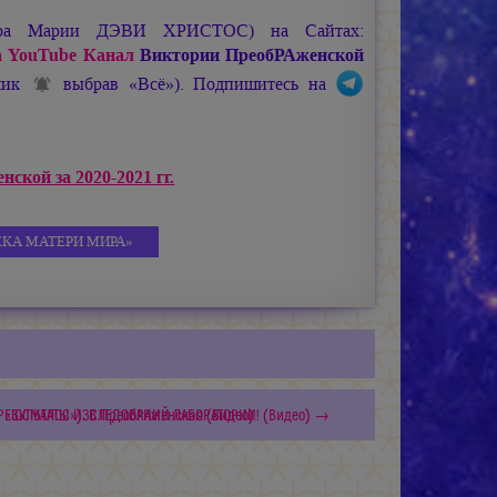
ира
Марии ДЭВИ ХРИСТОС
) на Сайтах:
 YouTube Канал
Виктории ПреобРАженской
ьчик
выбрав «Всё»). Подпишитесь на
ской за 2020-2021 гг.
КА МАТЕРИ МИРА»
 «ЮСМАЛОС»). В.ПреобРАженская (Видео)
РЕЗУЛЬТАТЫ ИЗСЛЕДОВАНИЙ ЛАБОРАТОРИИ! (Видео) →