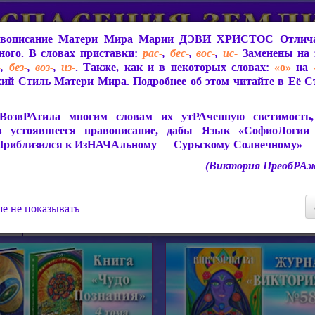
вописание Матери Мира
Марии ДЭВИ ХРИСТОС
Отлича
ого. В словах приставки:
рас-
,
бес-
,
вос-
,
ис-
Заменены на 
-
,
без-
,
воз-
,
из-
. Также, как и в некоторых словах:
«о»
на
ий Стиль Матери Мира. Подробнее об этом читайте в Её 
 Мира
О ПрогРАмме «ЮСМАЛОС»
Библиотека
Защит
ВозвРАтила многим словам их утРАченную светимость, 
в устоявшееся правописание, дабы Язык «СофиоЛогии
Приблизился к ИзНАЧАльному — Сурьскому-Солнечному»
(Виктория ПреобРАж
СофиоЛогия Матери Мира
Живое Слово Матери Мир
Статьи, Книги, Видео, Аудио 
е не показывать
ира
Пророчества о Явлении Матери Мира
Молитва Света