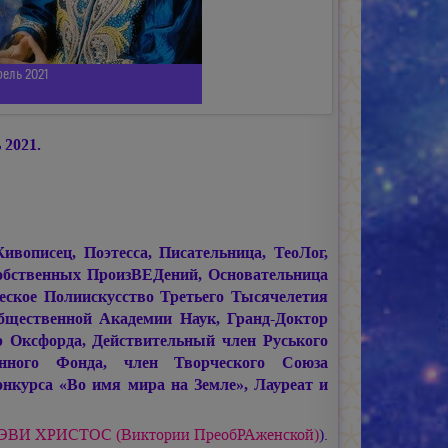
рель 2021
2021.
писец, Поэтесса, Писательница, ТеоЛог,
обственных ПроизВЕДений, Основательница
ское Полиискусство Третьего Тысячелетия
щественной Академии Наук, Гранд-Доктор
 Оксфорда, Действительный член Руського
енного Фонда, член Творческого Союза
нкурса «Во имя мира на Земле», Лауреат и
ДЭВИ ХРИСТОС
(Виктории ПреобРАженской)
).