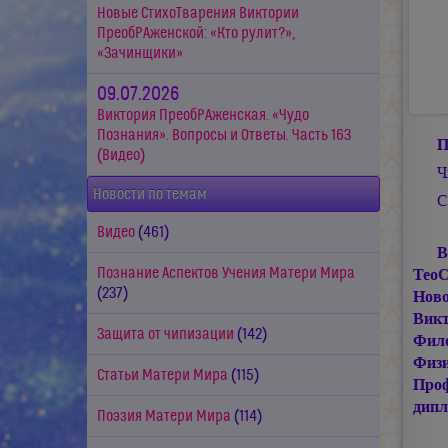
Новые СтихоТварения Виктории
ПреобРАженской: «Кто рулит?»,
«Зачинщики»
09.07.2026
Виктория ПреобРАженская. «Чудо
Познания». Вопросы и Ответы. Часть 163
П
(Видео)
Ч
Новости по темам
С
Видео
(461)
В
Познание Аспектов Учения Матери Мира
ТеоС
(237)
Ново
Викт
Защита от чипизации
(142)
Фило
Физ
Статьи Матери Мира
(115)
Проф
дип
Поэзия Матери Мира
(114)