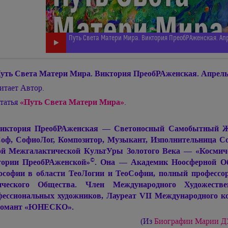
Путь Света Матери Мира. Виктория ПреобРАженская. Ап
уть Света Матери Мира. Виктория ПреобРАженская. Апрель 
итает Автор.
татья
«Путь Света Матери Мира»
.
иктория ПреобРАженская — Светоносный Самобытный Живо
оф, СофиоЛог, Композитор, Музыкант, Изполнительница С
й Межгалактической КультУры Золотого Века — «Космиче
©
ории ПреобРАженской»
. Она — Академик Ноосферной Об
софии в области ТеоЛогии и ТеоСофии, полный профессор
ического Общества. Член Международного Художеств
ессиональных художников, Лауреат VII Международного ко
ломант «ЮНЕСКО».
(Из
Биографии
Марии 