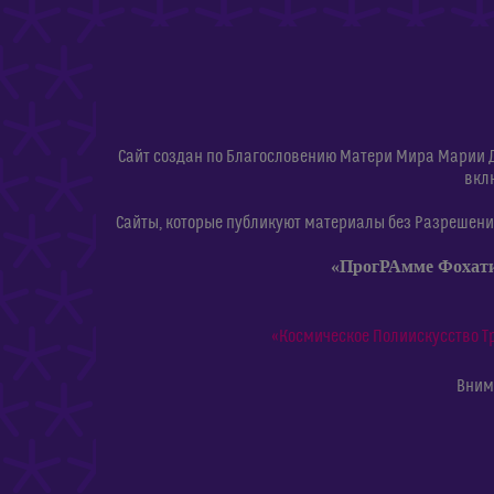
Сайт создан по Благословению Матери Мира Марии 
вкл
Сайты, которые публикуют материалы без Разрешения
«ПрогРАмме Фохат
«Космическое Полиискусство Т
Внима