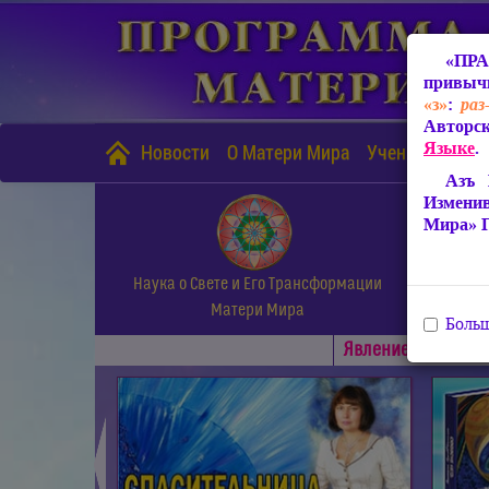
«ПРА
привычн
«з»
:
раз
Авторск
Языке
.
Новости
О Матери Мира
Учение Матери
Азъ 
Измени
Мира» 
Наука о Свете и Его Трансформации
Матери Мира
Больш
Явлениe Матери М
◄