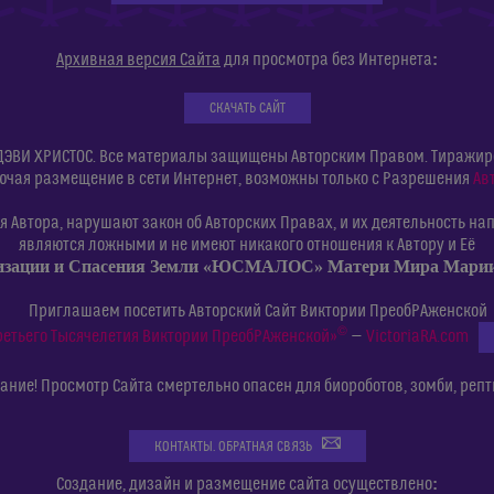
:
Архивная версия Сайта
для просмотра без Интернета
СКАЧАТЬ САЙТ
ДЭВИ ХРИСТОС. Все материалы защищены Авторским Правом. Тиражиров
ючая размещение в сети Интернет, возможны только с Разрешения
Ав
 Автора, нарушают закон об Авторских Правах, и их деятельность нап
являются ложными и не имеют никакого отношения к Автору и Её
изации и Спасения Земли «ЮСМАЛОС» Матери Мира Мар
Приглашаем посетить Авторский Сайт Виктории ПреобРАженской
©
ретьего Тысячелетия Виктории ПреобРАженской»
—
VictoriaRA.com
ние! Просмотр Сайта смертельно опасен для биороботов, зомби, репт
КОНТАКТЫ. ОБРАТНАЯ СВЯЗЬ
:
Создание, дизайн и размещение сайта осуществлено