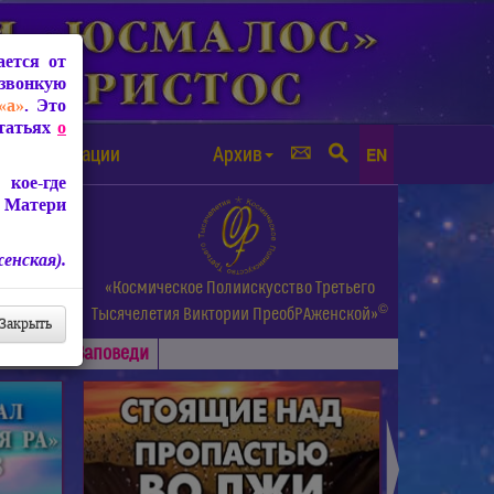
ется от
звонкую
«а»
. Это
Статьях
о
а от чипизации
Архив
EN
кое-где
 Матери
енская).
а.
«Космическое Полиискусство Третьего
©
и др.
Тысячелетия
Виктории ПреобРАженской»
Закрыть
Основные
Заповеди
►