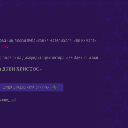
ание, любая публикация материалов, или их части,
тора
.
равлена на дискредитацию Автора и Её Идеи, они все
ии ДЭВИ ХРИСТОС»
.
СЛУШАТЬ РАДИО «ВИКТОРИЯ РА»
илоидов!