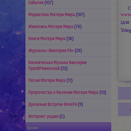
События
(107)
С
www.
Медиатека Матери Мира
(107)
(для
Живопись Матери Мира
(76)
Tele
Книги Матери Мира
(36)
Журналы «Виктория РА»
(29)
Космическая Музыка Виктории
ПреобРАженской
(22)
Песни Матери Мира
(11)
Пророчества о Явлении Матери Мира
(10)
Духовные Встречи-ВечеРА
(9)
Интернет-радио
(5)
Архив