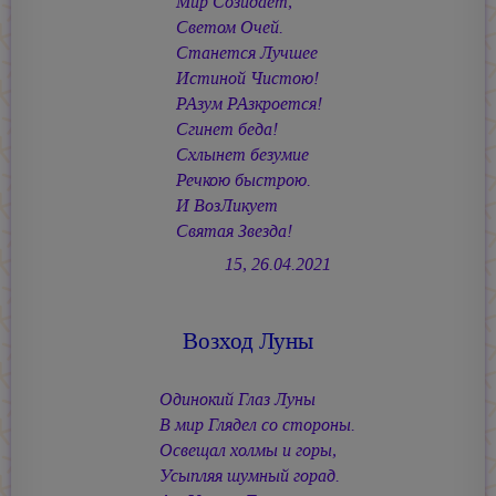
Мир Созидает,
Светом Очей.
Станется Лучшее
Истиной Чистою!
РАзум РАзкроется!
Сгинет беда!
Схлынет безумие
Речкою быстрою.
И ВозЛикует
Святая Звезда!
15, 26.04.2021
Возход Луны
Одинокий Глаз Луны
В мир Глядел со стороны.
Освещал холмы и горы,
Усыпляя шумный горад.