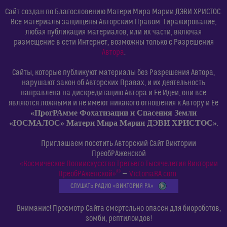
Сайт создан по Благословению Матери Мира Марии ДЭВИ ХРИСТОС.
Все материалы защищены Авторским Правом. Тиражирование,
любая публикация материалов, или их части, включая
размещение в сети Интернет, возможны только с Разрешения
Автора
.
Сайты, которые публикуют материалы без Разрешения Автора,
нарушают закон об Авторских Правах, и их деятельность
направлена на дискредитацию Автора и Её Идеи, они все
являются ложными и не имеют никакого отношения к Автору и Её
«ПрогРАмме Фохатизации и Спасения Земли
«ЮСМАЛОС» Матери Мира Марии ДЭВИ ХРИСТОС»
.
Приглашаем посетить Авторский Сайт Виктории
ПреобРАженской
«Космическое Полиискусство Третьего Тысячелетия Виктории
©
ПреобРАженской»
—
VictoriaRA.com
СЛУШАТЬ РАДИО «ВИКТОРИЯ РА»
Внимание! Просмотр Сайта смертельно опасен для биороботов,
зомби, рептилоидов!