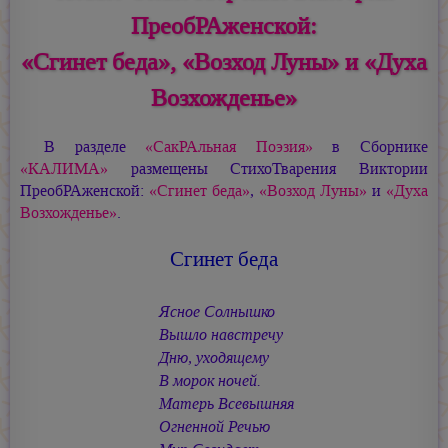
ПреобРАженской:
«Сгинет беда», «Возход Луны» и «Духа
Возхожденье»
В разделе
«СакРАльная Поэзия»
в Сборнике
«КАЛИМА»
размещены СтихоТварения Виктории
ПреобРАженской:
«Сгинет беда»
,
«Возход Луны»
и
«Духа
Возхожденье»
.
Сгинет беда
Ясное Солнышко
Вышло навстречу
Дню, уходящему
В морок ночей.
Матерь Всевышняя
Огненной Речью