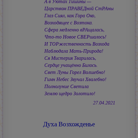
А в Уютах Тишины —
Царством ПРАВЕДной СтРАны
Глаз Сиял, как Гора Око,
Возходящее с Возтока.
Сфера медленно вРАщалась,
Что-то Новое СВЕРшалось!
И ТОРжественность Возхода
Наблюдала Мать-Природа!
Ся Мистерия Тварилась,
Сердце учащённо Билось.
Свет Луны Горел Волшебно!
Гимн Небес Звучал Хвалебно!
Полнолуние Светила
Землю щедро Золотило!
27.04.2021
Духа Возхожденье