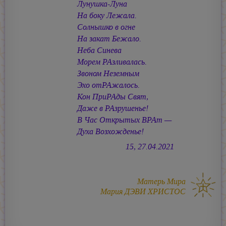
Лунушка-Луна
На боку Лежала.
Солнышко в огне
На закат Бежало.
Неба Синева
Морем РАзливалась.
Звоном Неземным
Эхо отРАжалось.
Кон ПриРАды Свят,
Даже в РАзрушенье!
В Час Открытых ВРАт —
Духа Возхожденье!
15, 27.04.2021
Матерь Мира
Мария ДЭВИ ХРИСТОС