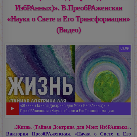
ИзбРАнных)». В.ПреобРАженская
«Наука о Свете и Его Трансформации»
(Видео)
09:09
«Жизнь. (Тайная Доктрина для Моих ИзбРАнных)». В.
ПреобРАженская «Наука о Свете и Его Трансформации»
«Жизнь. (Тайная Доктрина для Моих ИзбРАнных)»
.
Виктория ПреобРАженская. «Наука о Свете и Его