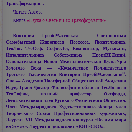
Трансформации».
Читает Автор.
Книга
«Наука о Свете и Его Трансформации»
.
Виктория ПреобРАженская — Светоносный
Самобытный Живописец, Поэтесса, Писательница,
ТеоЛог, ТеоСоф, СофиоЛог, Композитор, Музыкант,
Изполнительница Собственных ПроизВЕДений,
Основательница Новой Межгалактической КультУры
Золотого Века — «Космическое Полиискусство
©
Третьего Тысячелетия Виктории ПреобРАженской»
.
Она — Академик Ноосферной Общественной Академии
Наук, Гранд-Доктор Философии в области ТеоЛогии и
ТеоСофии, полный профессор Оксфорда,
Действительный член Руського Физического Общества.
Член Международного Художественного Фонда, член
Творческого Союза Профессиональных художников,
Лауреат VII Международного конкурса «Во имя мира
на Земле», Лауреат и дипломант «ЮНЕСКО».