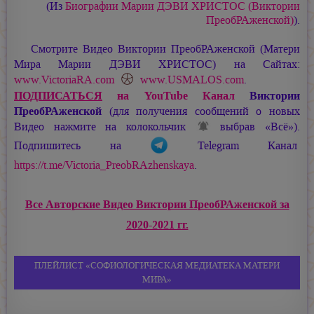
(Из
Биографии
Марии ДЭВИ ХРИСТОС
(Виктории
ПреобРАженской)
).
Смотрите Видео Виктории ПреобРАженской (Матери
Мира
Марии ДЭВИ ХРИСТОС
) на Сайтах:
www.VictoriaRA.com
www.USMALOS.com
.
ПОДПИСАТЬСЯ
на YouTube Канал
Виктории
ПреобРАженской
(для получения сообщений о новых
Видео нажмите на колокольчик
выбрав «Всё»).
Подпишитесь на
Telegram Канал
https://t.me/Victoria_PreobRAzhenskaya
.
Все Авторские Видео Виктории ПреобРАженской за
2020-2021 гг.
ПЛЕЙЛИСТ «СОФИОЛОГИЧЕСКАЯ МЕДИАТЕКА МАТЕРИ
МИРА»