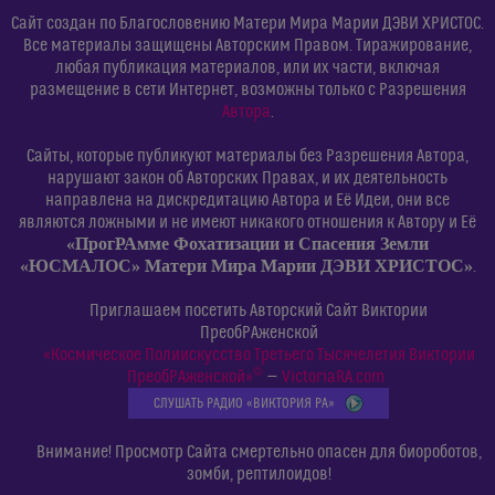
Сайт создан по Благословению Матери Мира Марии ДЭВИ ХРИСТОС.
Все материалы защищены Авторским Правом. Тиражирование,
любая публикация материалов, или их части, включая
размещение в сети Интернет, возможны только с Разрешения
Автора
.
Сайты, которые публикуют материалы без Разрешения Автора,
нарушают закон об Авторских Правах, и их деятельность
направлена на дискредитацию Автора и Её Идеи, они все
являются ложными и не имеют никакого отношения к Автору и Её
«ПрогРАмме Фохатизации и Спасения Земли
«ЮСМАЛОС» Матери Мира Марии ДЭВИ ХРИСТОС»
.
Приглашаем посетить Авторский Сайт Виктории
ПреобРАженской
«Космическое Полиискусство Третьего Тысячелетия Виктории
©
ПреобРАженской»
—
VictoriaRA.com
СЛУШАТЬ РАДИО «ВИКТОРИЯ РА»
Внимание! Просмотр Сайта смертельно опасен для биороботов,
зомби, рептилоидов!