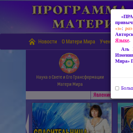
«ПРА
привычн
«з»
:
раз
Авторск
Языке
.
Новости
О Матери Мира
Учение Матери
Азъ 
Измени
Мира» 
Наука о Свете и Его Трансформации
Матери Мира
Больш
Явлениe Матери М
◄