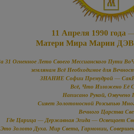
11 Апреля 1990 года 
Матери Мира
Марии ДЭ
За 31 Огненное Лето Своего Мессианского Пути В
землянам Всё Необходимое для Вечност
ЗНАНИЕ Софии Премудрой — СакРА
Всё, Что Изложено Её С
Написано Рукой, Озвучено 
Сияет Золотоносной Розсыпью Мно
Вечного Царства Св
Где Царица — Державная Эгида — Освещает С
Это Золото Духа. Мир Света, Гармонии, Соверше