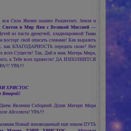
да вся Сила Жизни пышно Разцветает, Земля и
и Светов в Мир Яви с Великой Миссией —
етей из пасти дремучей, хладнокровной Тьмы
м восторг свой описать словами! Как выразить
ной, как БЛАГОДАРНОСТЬ передать свою? Нет
 всех Существ! Так, Дай и нам, Матерь Мира,
иного, к Тебе всех привести! ДА ИЗПОЛНИТСЯ
РА!!! УРА!!!
ЭВИ ХРИСТОС
р
Второй!
Днём Явления Соборной Души Матери Мира
иле Абсолюта! УРА!!!
землянам Новый неизведанный ещё никем ПУТЬ
ира
Мария ДЭВИ ХРИСТОС
— Мировая