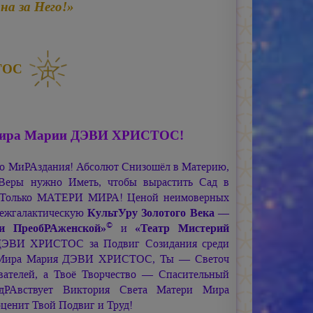
а за Него!»
ТОС
Мира
Марии ДЭВИ ХРИСТОС!
его МиРАздания! Абсолют Снизошёл в Материю,
Веры нужно Иметь, чтобы вырастить Сад в
илу Только МАТЕРИ МИРА! Ценой неимоверных
ежгалактическую
КультУру Золотого Века —
©
ии ПреобРАженской»
и
«Театр Мистерий
ДЭВИ ХРИСТОС
за Подвиг Созидания среди
 Мира
Мария ДЭВИ ХРИСТОС,
Ты — Светоч
вателей, а Твоё Творчество — Спасительный
РАвствует Виктория Света Матери Мира
ценит Твой Подвиг и Труд!