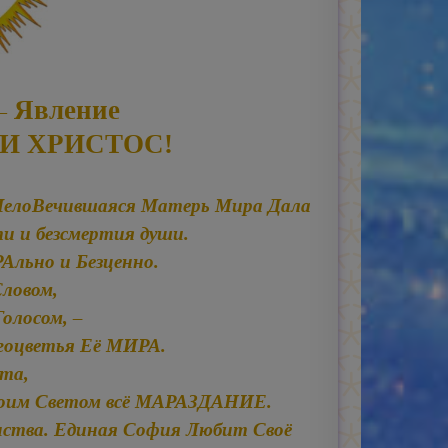
— Явление
ВИ ХРИСТОС!
оЧелоВечившаяся Матерь Мира Дала
и и безсмертия души.
льно и Безценно.
ловом,
Голосом, –
гоцветья Её МИРА.
ета,
воим Светом всё МАРАЗДАНИЕ.
нства. Единая София Любит Своё