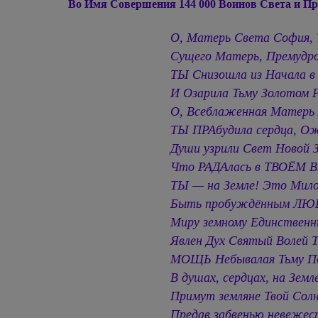
Во Имя Совершения 144 000 Воинов Света и Пр
О, Матерь Света София, 
Сущего Матерь, Премудр
ТЫ Снизошла из Начала в
И Озарила Тьму Золотом 
О, Всеблаженная Матер
ТЫ ПРАбудила сердца, Ож
Души узрили Свет Новой З
Что РАДАлась в ТВОЁМ В
ТЫ — на Земле! Это Мил
Быть пробуждённым ЛЮ
Миру земному Единственн
Явлен Дух Святый Волей 
МОЩЬ Небывалая Тьму П
В душах, сердцах, на Земл
Примут земляне Твой Сол
Предав забвенью невежес