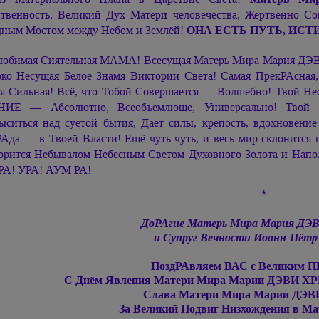
твенность, Великий Дух Матери человечества, Жертвенно С
дным Мостом между Небом и Землёй!
ОНА ЕСТЬ ПУТЬ, ИСТИ
юбимая Сиятельная МАМА! Всесущая Матерь Мира Мария ДЭ
ко Несущая Белое Знамя Виктории Света! Самая ПрекРАсная,
я Сильная! Всё, что Тобой Совершается — Волшебно! Твой Н
НИЕ — Абсолютно, Всеобъемлюще, Универсально! Твой 
ыситься над суетой бытия, Даёт силы, крепость, вдохновение
Ада — в Твоей Власти! Ещё чуть-чуть, и весь мир склонится
орится Небывалом Небесным Светом Духовного Золота и Н
А! УРА! АУМ РА!
*
ДоРАгие Матерь Мира
Мария ДЭ
и Супруг Вечности
Иоанн-Пётр
ПоздРАвляем ВАС с Великим П
С Днём Явления Матери Мира
Марии ДЭВИ Х
Слава Матери Мира
Марии ДЭВ
За Великий Подвиг Низхождения в М