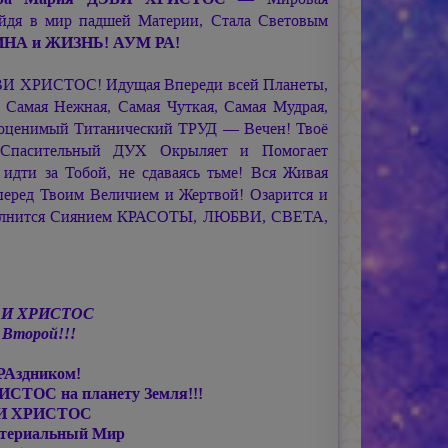
ойдя в мир падшей Материи, Стала Световым
НА и ЖИЗНЬ! АУМ РА!
ВИ ХРИСТОС! Идущая Впереди всей Планеты,
 Самая Нежная, Самая Чуткая, Самая Мудрая,
еоценимый Титанический ТРУД — Вечен! Твоё
Спасительный ДУХ Окрыляет и Помогает
 идти за Тобой, не сдаваясь тьме! Вся Живая
 перед Твоим Величием и Жертвой! Озарится и
аполнится Сиянием КРАСОТЫ, ЛЮБВИ, СВЕТА,
ВИ ХРИСТОС
Второй!!!
РАздником!
РИСТОС
на планету Земля!!!
И ХРИСТОС
атериальный Мир