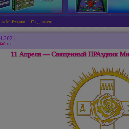
ик МиРАздания! Поздравления
04.2021
События
11 Апреля — Священный ПРАздник Ми