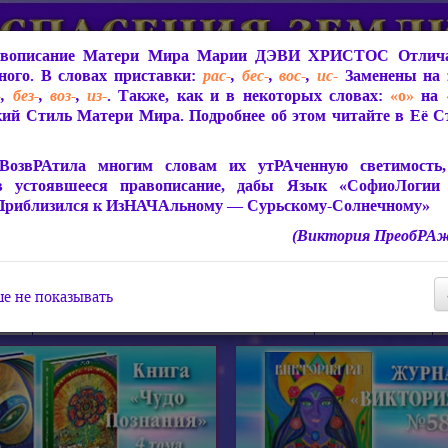
вописание Матери Мира
Марии ДЭВИ ХРИСТОС
Отлича
ого. В словах приставки:
рас-
,
бес-
,
вос-
,
ис-
Заменены на 
-
,
без-
,
воз-
,
из-
. Также, как и в некоторых словах:
«о»
на
ий Стиль Матери Мира. Подробнее об этом читайте в Её 
 Мира
О ПрогРАмме «ЮСМАЛОС»
Библиотека
Защит
ВозвРАтила многим словам их утРАченную светимость, 
в устоявшееся правописание, дабы Язык «СофиоЛогии
Приблизился к ИзНАЧАльному — Сурьскому-Солнечному»
(Виктория ПреобРАж
СофиоЛогия Матери Мира
Живое Слово Матери Мир
Статьи, Книги, Видео, Аудио 
е не показывать
ира
Пророчества о Явлении Матери Мира
Молитва Света