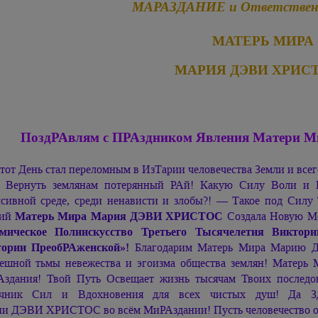
МАРАЗДАНИЕ и Ответственн
МАТЕРЬ МИРА
МАРИЯ ДЭВИ ХРИС
ПоздРАвлям с ПРАздником Явления Матери 
тот День стал переломным в ИзТарии человечества Земли и вс
 Вернуть землянам потерянный РАй! Какую Силу Воли и 
ссивной среде, среди ненависти и злобы?! — Такое под С
лий
Матерь Мира
Мария ДЭВИ ХРИСТОС
Создала Новую М
мическое Полиискусство Третьего Тысячелетия Виктор
ории ПреобРАженской»!
Благодарим Матерь Мира
Марию 
ешной тьмы невежества и эгоизма общества землян! Матерь
здания! Твой Путь Освещает жизнь тысячам Твоих последо
очник Сил и Вдохновения для всех чистых душ! Да Зд
ии ДЭВИ ХРИСТОС
во всём МиРАздании! Пусть человечество о