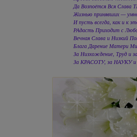
Да Возпоётся Вся Слава 
Жизнью принявших — умн
И пусть всегда, как и к эт
РАдасть Приходит с Люб
Вечная Слава и Низкий По
Блага Дарение Матери Ми
За Низхождение, Труд и з
За КРАСОТУ, за НАУКУ и