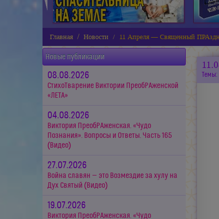
Главная
Новости
11 Апреля — Священный ПРАздн
Новые публикации
11.
08.08.2026
Темы:
СтихоТварение Виктории ПреобРАженской
«ЛЕТА»
04.08.2026
Виктория ПреобРАженская. «Чудо
Познания». Вопросы и Ответы. Часть 165
(Видео)
27.07.2026
Война славян — это Возмездие за хулу на
Дух Святый (Видео)
19.07.2026
Виктория ПреобРАженская. «Чудо