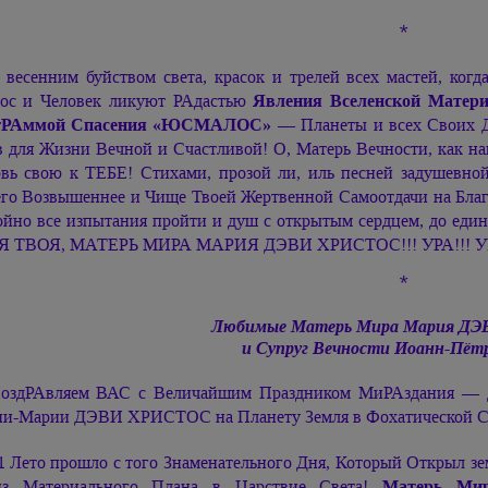
*
 весенним буйством света, красок и трелей всех мастей, ког
ос и Человек ликуют РАдастью
Явления Вселенской Матер
гРАммой Спасения «ЮСМАЛОС»
— Планеты и всех Своих Д
в для Жизни Вечной и Счастливой! О, Матерь Вечности, как на
вь свою к ТЕБЕ! Стихами, прозой ли, иль песней задушев
го Возвышеннее и Чище Твоей Жертвенной Самоотдачи на Благо
ойно все изпытания пройти и душ с открытым сердцем, до ед
Я ТВОЯ, МАТЕРЬ МИРА
МАРИЯ ДЭВИ ХРИСТОС!!!
УРА!!! У
*
Любимые Матерь Мира
Мария Д
и Супруг Вечности
Иоанн-Пёт
оздРАвляем ВАС с Величайшим Праздником МиРАздания — 
ии-Марии ДЭВИ ХРИСТО
С на Планету Земля в Фохатической С
1 Лето прошло с того Знаменательного Дня, Который Открыл 
з Материального Плана в Царствие Света!
Матерь М