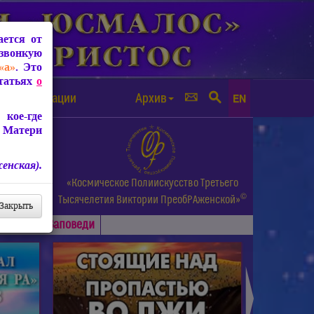
ется от
звонкую
«а»
. Это
Статьях
о
а от чипизации
Архив
EN
кое-где
 Матери
енская).
а.
«Космическое Полиискусство Третьего
©
и др.
Тысячелетия
Виктории ПреобРАженской»
Закрыть
Основные
Заповеди
►