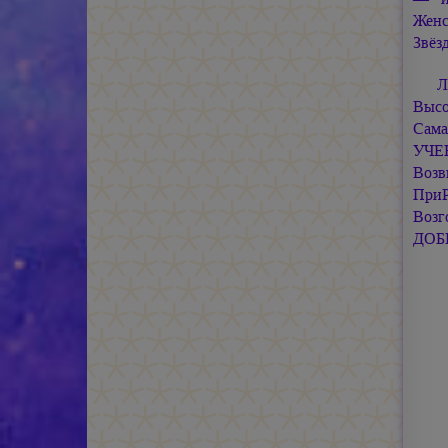
Женс
Звёз
Л
Высо
Сама
УЧЕ
Возв
ПриР
Возг
ДОБР