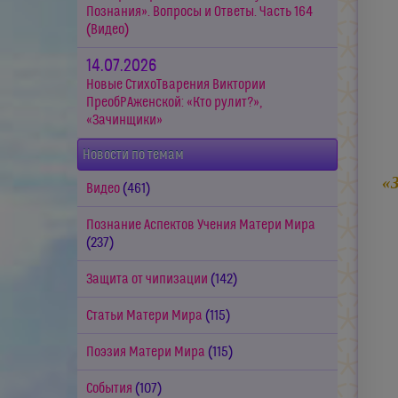
Познания». Вопросы и Ответы. Часть 164
(Видео)
14.07.2026
Новые СтихоТварения Виктории
ПреобРАженской: «Кто рулит?»,
«Зачинщики»
Новости по темам
«
Видео
(461)
Познание Аспектов Учения Матери Мира
(237)
Защита от чипизации
(142)
Статьи Матери Мира
(115)
Поэзия Матери Мира
(115)
События
(107)