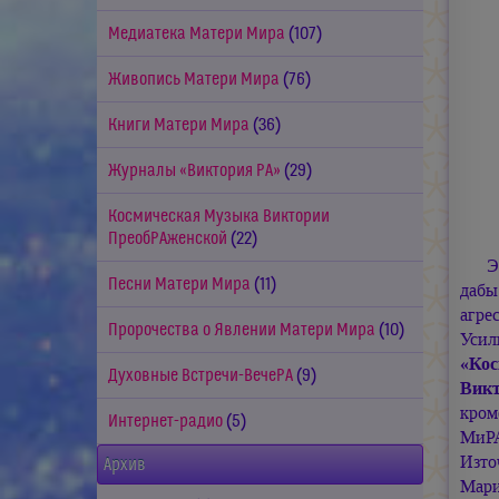
Медиатека Матери Мира
(107)
Живопись Матери Мира
(76)
Книги Матери Мира
(36)
Журналы «Виктория РА»
(29)
Космическая Музыка Виктории
ПреобРАженской
(22)
Э
Песни Матери Мира
(11)
дабы
агре
Пророчества о Явлении Матери Мира
(10)
Уси
«Кос
Духовные Встречи-ВечеРА
(9)
Викт
кром
Интернет-радио
(5)
МиРА
Изт
Архив
Мар