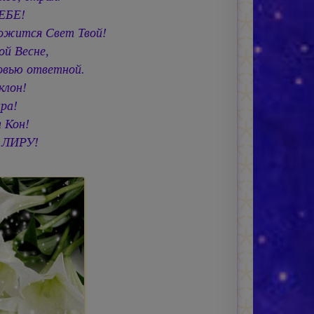
ТЕБЕ!
ожится Свет Твой!
ой Весне,
овью ответной.
клон!
ра!
а Кон!
 ЛИРУ!