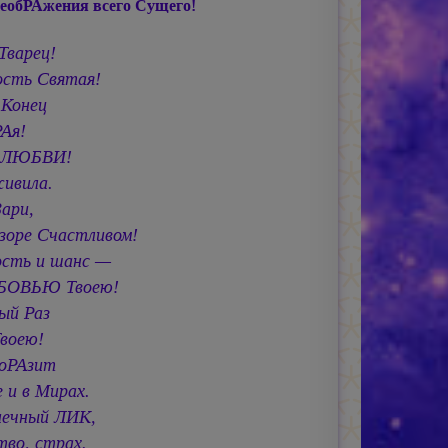
еобРАжения всего Сущего!
Тварец!
ость Святая!
 Конец
РАя!
ь ЛЮБВИ!
ивила.
ари,
зоре Счастливом!
ость и шанс —
БОВЬЮ Твоею!
ый Раз
Твоею!
оРАзит
е и в Мирах.
нечный ЛИК,
тво, страх.