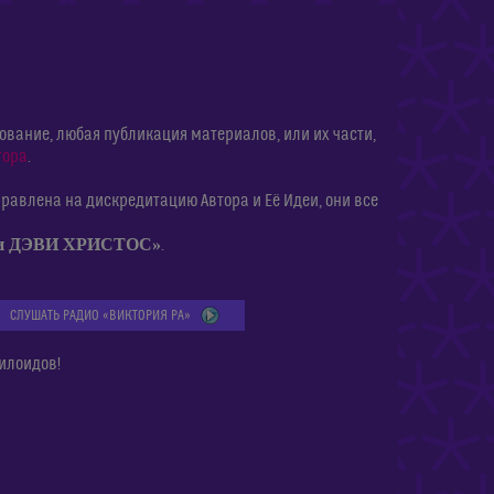
ание, любая публикация материалов, или их части,
тора
.
равлена на дискредитацию Автора и Её Идеи, они все
ии ДЭВИ ХРИСТОС»
.
СЛУШАТЬ РАДИО «ВИКТОРИЯ РА»
илоидов!