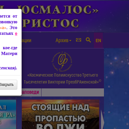
ется от
звонкую
«а»
. Это
Статьях
о
а от чипизации
Архив
EN
кое-где
 Матери
енская).
а.
«Космическое Полиискусство Третьего
©
и др.
Тысячелетия
Виктории ПреобРАженской»
Закрыть
Основные
Заповеди
►