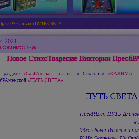
и ПреобРАженской «ПУТЬ СВЕТА»
04.2021
Поэзия Матери Мира
Новое СтихоТварение Виктории Преоб
 разделе
«СакРАльная Поэзия»
в Сборнике
«КАЛИМА»
р
бРАженской
«ПУТЬ СВЕТА»
.
ПУТЬ СВЕТА
ПрекРАсен ПУТЬ Длино
в Жизн
Здесь были Взлёты и па
И Не Свернуть, Не Отд