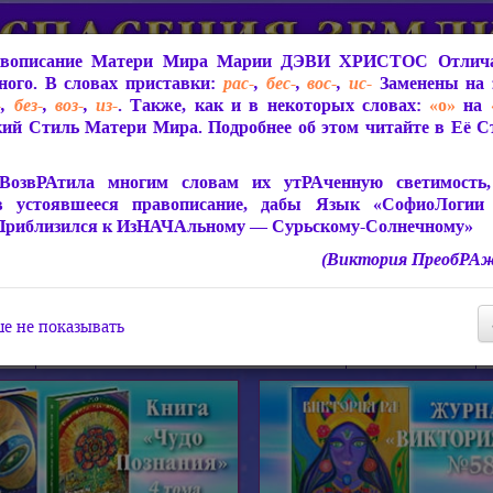
вописание Матери Мира
Марии ДЭВИ ХРИСТОС
Отлича
ого. В словах приставки:
рас-
,
бес-
,
вос-
,
ис-
Заменены на 
-
,
без-
,
воз-
,
из-
. Также, как и в некоторых словах:
«о»
на
ий Стиль Матери Мира. Подробнее об этом читайте в Её 
 Мира
О ПрогРАмме «ЮСМАЛОС»
Библиотека
Защит
ВозвРАтила многим словам их утРАченную светимость, 
в устоявшееся правописание, дабы Язык «СофиоЛогии
Приблизился к ИзНАЧАльному — Сурьскому-Солнечному»
(Виктория ПреобРАж
СофиоЛогия Матери Мира
Живое Слово Матери Мир
Статьи, Книги, Видео, Аудио 
е не показывать
ира
Пророчества о Явлении Матери Мира
Молитва Света