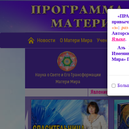
«ПРА
привычн
«з»
:
раз
Авторск
Языке
.
Новости
О Матери Мира
Учение Матери
Азъ 
Измени
Мира» 
Наука о Свете и Его Трансформации
Матери Мира
Больш
Явлениe Матери М
◄