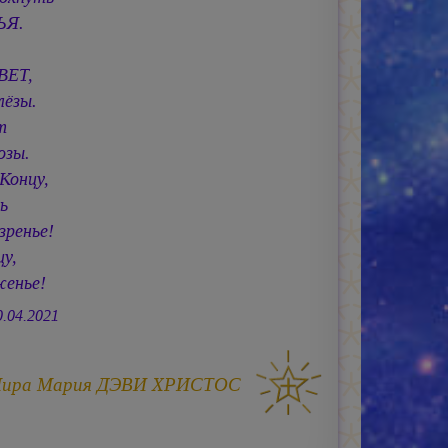
ЬЯ.
Т,
лёзы.
т
озы.
Концу,
ь
ье!
у,
женье!
0.04.2021
Мира
Мария ДЭВИ ХРИСТОС