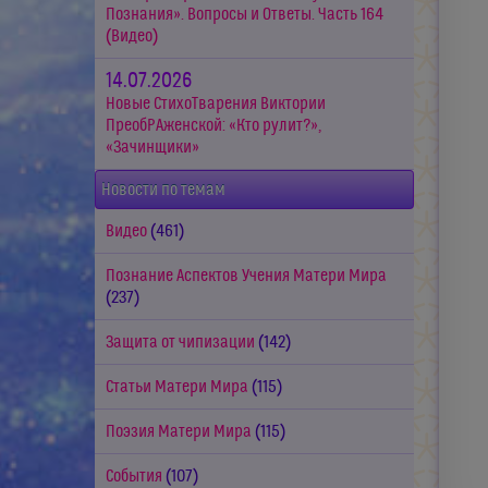
Познания». Вопросы и Ответы. Часть 164
(Видео)
14.07.2026
Новые СтихоТварения Виктории
ПреобРАженской: «Кто рулит?»,
«Зачинщики»
Новости по темам
Видео
(461)
Познание Аспектов Учения Матери Мира
(237)
Защита от чипизации
(142)
Статьи Матери Мира
(115)
Поэзия Матери Мира
(115)
События
(107)