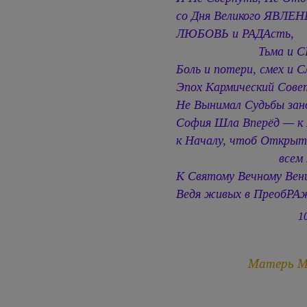
со Дня Великого ЯВЛЕН
ЛЮБОВЬ и РАДАсть,
Тьма и СВЕ
Боль и потери, смех и С
Эпох Кармический Сове
Не Вынимал Судьбы зан
София Шла Вперёд — к 
к Началу, чтоб Открыт
всем зрен
К Святому Вечному Венц
Ведя живых в ПреобРА
1
Матерь 