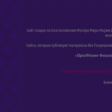
Сайт создан по Благословению Матери Мира Марии 
вкл
Сайты, которые публикуют материалы без Разрешения
«ПрогРАмме Фохат
«Космическое Полиискусство Т
Внима