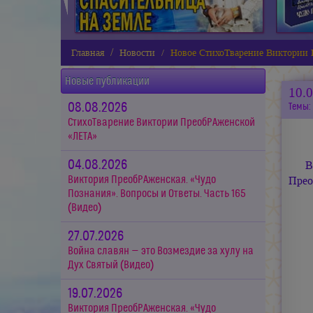
Главная
Новости
Новое СтихоТварение Виктори
Новые публикации
10.
08.08.2026
Темы:
СтихоТварение Виктории ПреобРАженской
«ЛЕТА»
04.08.2026
В
Виктория ПреобРАженская. «Чудо
Прео
Познания». Вопросы и Ответы. Часть 165
(Видео)
27.07.2026
Война славян — это Возмездие за хулу на
Дух Святый (Видео)
19.07.2026
Виктория ПреобРАженская. «Чудо