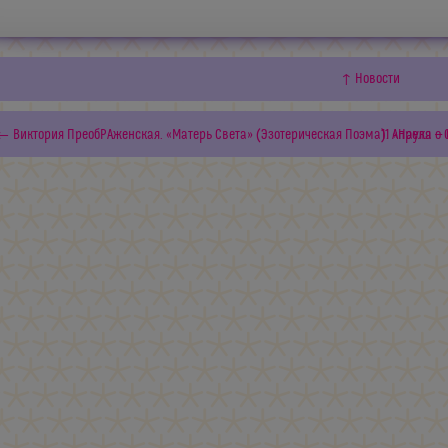
↑ Новости
← Виктория ПреобРАженская. «Матерь Света» (Эзотерическая Поэма). «Наука о 
11 Апреля 