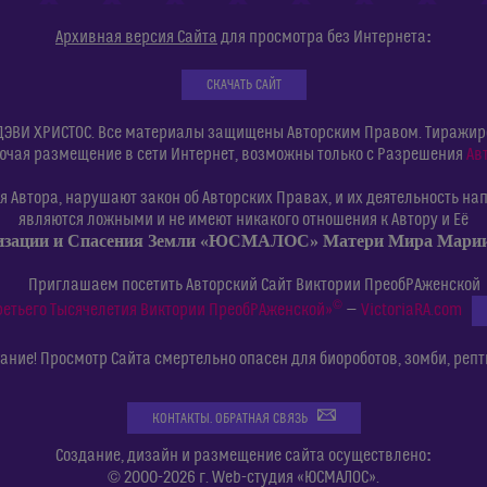
:
Архивная версия Сайта
для просмотра без Интернета
СКАЧАТЬ САЙТ
ДЭВИ ХРИСТОС. Все материалы защищены Авторским Правом. Тиражиров
ючая размещение в сети Интернет, возможны только с Разрешения
Ав
 Автора, нарушают закон об Авторских Правах, и их деятельность нап
являются ложными и не имеют никакого отношения к Автору и Её
изации и Спасения Земли «ЮСМАЛОС» Матери Мира Мар
Приглашаем посетить Авторский Сайт Виктории ПреобРАженской
©
ретьего Тысячелетия Виктории ПреобРАженской»
—
VictoriaRA.com
ние! Просмотр Сайта смертельно опасен для биороботов, зомби, репт
КОНТАКТЫ. ОБРАТНАЯ СВЯЗЬ
:
Создание, дизайн и размещение сайта осуществлено
© 2000-2026 г. Web-студия «ЮСМАЛОС».