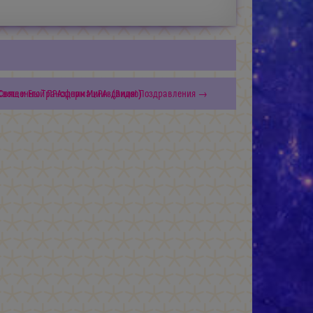
Свете и Его Трансформации» (Видео)
— Священный ПРАздник МиРАздания! Поздравления →