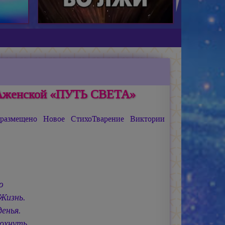
РАженской «ПУТЬ СВЕТА»
азмещено Новое СтихоТварение Виктории
ю
ь.
денья.
охнуть