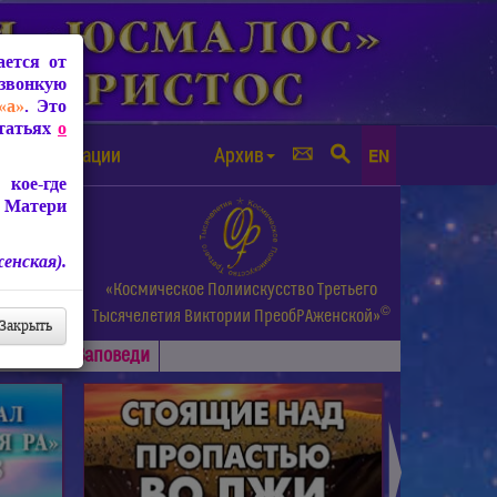
ется от
звонкую
«а»
. Это
Статьях
о
а от чипизации
Архив
EN
кое-где
 Матери
енская).
а.
«Космическое Полиискусство Третьего
©
и др.
Тысячелетия
Виктории ПреобРАженской»
Закрыть
Основные
Заповеди
►