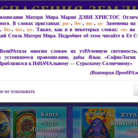
вописание Матери Мира
Марии ДЭВИ ХРИСТОС
Отлича
ого. В словах приставки:
рас-
,
бес-
,
вос-
,
ис-
Заменены на 
-
,
без-
,
воз-
,
из-
. Также, как и в некоторых словах:
«о»
на
ий Стиль Матери Мира. Подробнее об этом читайте в Её 
 Мира
О ПрогРАмме «ЮСМАЛОС»
Библиотека
Защит
ВозвРАтила многим словам их утРАченную светимость, 
в устоявшееся правописание, дабы Язык «СофиоЛогии
Приблизился к ИзНАЧАльному — Сурьскому-Солнечному»
(Виктория ПреобРАж
СофиоЛогия Матери Мира
Живое Слово Матери Мир
Статьи, Книги, Видео, Аудио 
е не показывать
ира
Пророчества о Явлении Матери Мира
Молитва Света