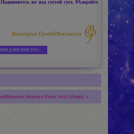
имитесь же над суетой сует, РАзкройте
Виктория ПреобРАженская
РИИ ДЭВИ ХРИСТОС»
реобРАженская. Вопросы и Oтветы. Часть 3 (Видео) →