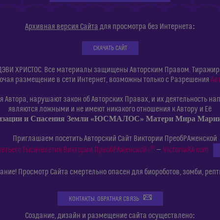
:
Архивная версия Сайта
для просмотра без Интернета
СКАЧАТЬ САЙТ
ДЭВИ ХРИСТОС. Все материалы защищены Авторским Правом. Тиражиров
ючая размещение в сети Интернет, возможны только с Разрешения
Ав
 Автора, нарушают закон об Авторских Правах, и их деятельность нап
являются ложными и не имеют никакого отношения к Автору и Её
изации и Спасения Земли «ЮСМАЛОС» Матери Мира Мар
Приглашаем посетить Авторский Сайт Виктории ПреобРАженской
©
ретьего Тысячелетия Виктории ПреобРАженской»
—
VictoriaRA.com
ние! Просмотр Сайта смертельно опасен для биороботов, зомби, репт
КОНТАКТЫ. ОБРАТНАЯ СВЯЗЬ
:
Создание, дизайн и размещение сайта осуществлено