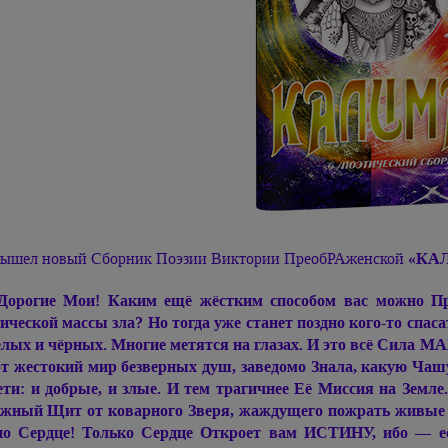
ышел новый Сборник Поэзии Виктории ПреобРАженской
«КА
Дорогие Мои! Каким ещё жёстким способом вас можно Пр
ической массы зла? Но тогда уже станет поздно кого-то спас
елых и чёрных. Многие метятся на глазах. И это всё Сил
от жестокий мир безверных душ, заведомо Знала, какую Чаш
ети: и добрые, и злые. И тем трагичнее Её Миссия на Земл
жный Щит от коварного Зверя, жаждущего пожрать живые и
о Сердце! Только Сердце Откроет вам ИСТИНУ, ибо — е