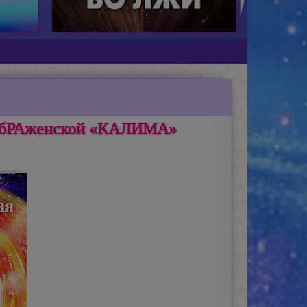
еобРАженской «КАЛИМА»