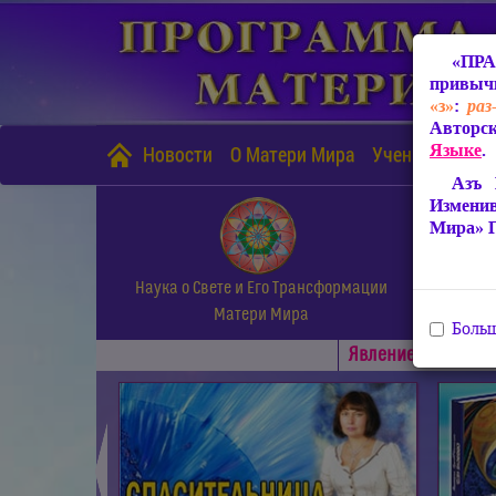
«ПРА
привычн
«з»
:
раз
Авторск
Языке
.
Новости
О Матери Мира
Учение Матери
Азъ 
Измени
Мира» 
Наука о Свете и Его Трансформации
Матери Мира
Больш
Явлениe Матери М
◄