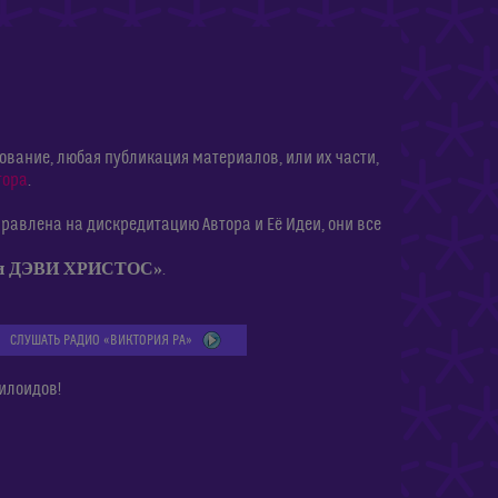
ание, любая публикация материалов, или их части,
тора
.
равлена на дискредитацию Автора и Её Идеи, они все
ии ДЭВИ ХРИСТОС»
.
СЛУШАТЬ РАДИО «ВИКТОРИЯ РА»
илоидов!