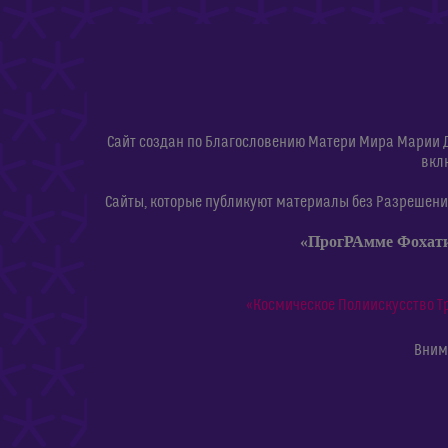
Сайт создан по Благословению Матери Мира Марии 
вкл
Сайты, которые публикуют материалы без Разрешения
«ПрогРАмме Фохат
«Космическое Полиискусство Т
Внима