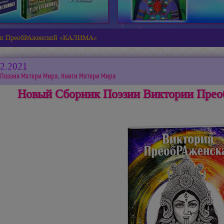
ии ПреобРАженской «КАЛИМА»
02.2021
Поэзия Матери Мира
,
Книги Матери Мира
Новый Сборник Поэзии Виктории Пр