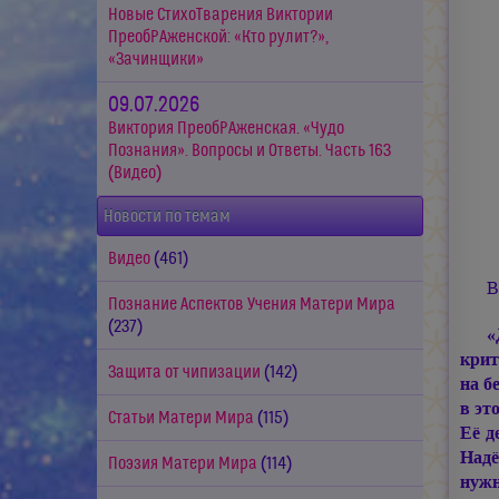
Новые СтихоТварения Виктории
ПреобРАженской: «Кто рулит?»,
«Зачинщики»
09.07.2026
Виктория ПреобРАженская. «Чудо
Познания». Вопросы и Ответы. Часть 163
(Видео)
Новости по темам
Видео
(461)
В
Познание Аспектов Учения Матери Мира
(237)
«
крит
Защита от чипизации
(142)
на б
в эт
Статьи Матери Мира
(115)
Её д
Надё
Поэзия Матери Мира
(114)
нужн