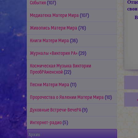
Отц
События
(107)
свои
Медиатека Матери Мира
(107)
В
Живопись Матери Мира
(76)
Книги Матери Мира
(36)
Журналы «Виктория РА»
(29)
Космическая Музыка Виктории
ПреобРАженской
(22)
Песни Матери Мира
(11)
Пророчества о Явлении Матери Мира
(10)
Духовные Встречи-ВечеРА
(9)
Интернет-радио
(5)
Архив