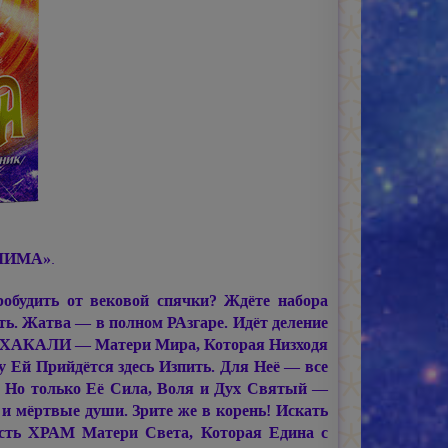
ЛИМА»
.
обудить от вековой спячки? Ждёте набора
ать. Жатва — в полном РАзгаре. Идёт деление
а МАХАКАЛИ — Матери Мира, Которая Низходя
у Ей Прийдётся здесь Изпить. Для Неё — все
е. Но только Её Сила, Воля и Дух Святый —
 мёртвые души. Зрите же в корень! Искать
сть ХРАМ Матери Света, Которая Едина с