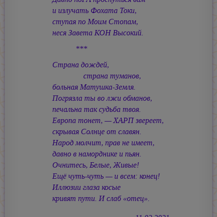
и излучать Фохата Токи,
ступая по Моим Стопам,
неся Завета КОН Высокий.
***
Страна дождей,
страна туманов,
больная Матушка-Земля.
Погрязла ты во лжи обманов,
печальна так судьба твоя.
Европа тонет, — ХАРП звереет,
скрывая Солнце от славян.
Народ молчит, прав не имеет,
давно в наморднике и пьян.
Очнитесь, Белые, Живые!
Ещё чуть-чуть — и всем: конец!
Иллюзии глаза косые
кривят пути. И слаб «отец».