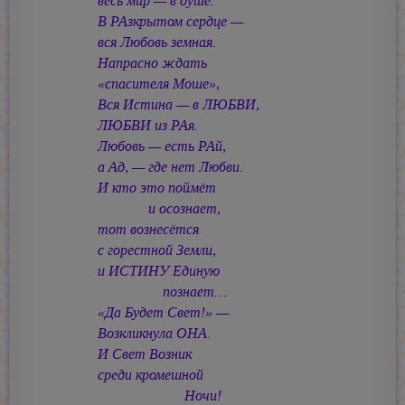
весь мир — в душе.
В РАзкрытом сердце —
вся Любовь земная.
Напрасно ждать
«спасителя Моше»,
Вся Истина — в ЛЮБВИ,
ЛЮБВИ из РАя.
Любовь — есть РАй,
а Ад, — где нет Любви.
И кто это поймёт
и осознает,
тот вознесётся
с горестной Земли,
и ИСТИНУ Единую
познает…
«Да Будет Свет!» —
Возкликнула ОНА.
И Свет Возник
среди кромешной
Ночи!