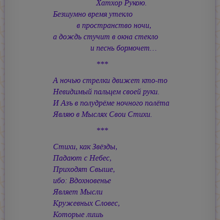
Хатхор Рукою.
Безшумно время утекло
в пространство ночи,
а дождь стучит в окна стекло
и песнь бормочет…
***
А ночью стрелки движет кто-то
Невидимый пальцем своей руки.
И Азъ в полудрёме ночного полёта
Являю в Мыслях Свои Стихи.
***
Стихи, как Звёзды,
Падают с Небес,
Приходят Свыше,
ибо: Вдохновенье
Являет Мысли
Кружевных Словес,
Которые лишь