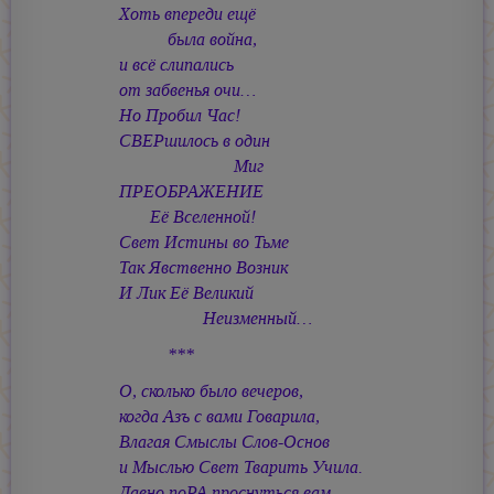
Хоть впереди ещё
была война,
и всё слипались
от забвенья очи…
Но Пробил Час!
СВЕРшилось в один
Миг
ПРЕОБРАЖЕНИЕ
Её Вселенной!
Свет Истины во Тьме
Так Явственно Возник
И Лик Её Великий
Неизменный…
***
О, сколько было вечеров,
когда Азъ с вами Говарила,
Влагая Смыслы Слов-Основ
и Мыслью Свет Тварить Учила.
Давно поРА проснуться вам