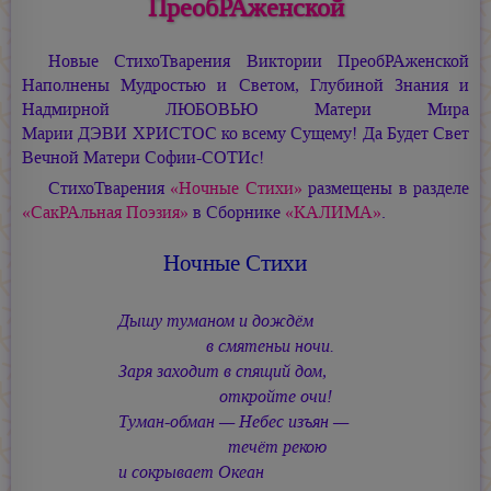
ПреобРАженской
Новые СтихоТварения Виктории ПреобРАженской
Наполнены Мудростью и Светом, Глубиной Знания и
Надмирной ЛЮБОВЬЮ Матери Мира
Марии ДЭВИ ХРИСТОС
ко всему Сущему! Да Будет Свет
Вечной Матери Софии-СОТИс!
СтихоТварения
«Ночные Стихи»
размещены в разделе
«СакРАльная Поэзия»
в Сборнике
«КАЛИМА»
.
Ночные Стихи
Дышу туманом и дождём
в смятеньи ночи.
Заря заходит в спящий дом,
откройте очи!
Туман-обман — Небес изъян —
течёт рекою
и сокрывает Океан