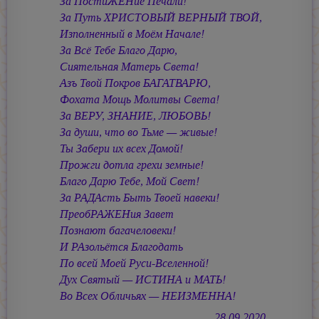
За ПостиЖЕНие Печали!
За Путь ХРИСТОВЫЙ ВЕРНЫЙ ТВОЙ,
Изполненный в Моём Начале!
За Всё Тебе Благо Дарю,
Сиятельная Матерь Света!
Азъ Твой Покров БАГАТВАРЮ,
Фохата Мощь Молитвы Света!
За ВЕРУ, ЗНАНИЕ, ЛЮБОВЬ!
За души, что во Тьме — живые!
Ты Забери их всех Домой!
Прожги дотла грехи земные!
Благо Дарю Тебе, Мой Свет!
За РАДАсть Быть Твоей навеки!
ПреобРАЖЕНия Завет
Познают багачеловеки!
И РАзольётся Благодать
По всей Моей Руси-Вселенной!
Дух Святый — ИСТИНА и МАТЬ!
Во Всех Обличьях — НЕИЗМЕННА!
28.09.2020