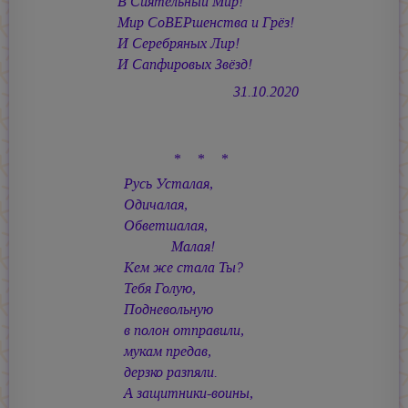
В Сиятельный Мир!
Мир СоВЕРшенства и Грёз!
И Серебряных Лир!
И Сапфировых Звёзд!
31.10.2020
* * *
Русь Усталая,
Одичалая,
Обветшалая,
Малая!
Кем же стала Ты?
Тебя Голую,
Подневольную
в полон отправили,
мукам предав,
дерзко разпяли.
А защитники-воины,