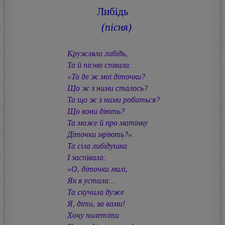
Либiдь
(пiсня)
Кружляла либiдь,
Та й пiсню спiвала:
«Та де ж мої дiточки?
Що ж з ними сталось?
Та що ж з ними робиться?
Що вони дiють?
Та може й про матiнку
Дiточки мрiють?».
Та сiла либiдушка
I заспiвала:
«О, дiточки милi,
Як я устала…
Та скучила дуже
Я, дiти, за вами!
Хочу полетiти