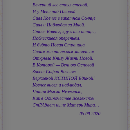
Вечерний лес стоял стеной,
И у Меня над Головой
Сиял Ковчег в закатном Солнце,
Сиял и Наблюдал за Мной.
Стоял Ковчег, кружили птицы,
Поблёскивая опереньем.
И будто Новая Страница
Своим мистическим значеньем
Открыла Книгу Жизни Новой,
В Которой — Вечною Основой
Завет Софии Возсиял —
Верховной ИСТИНОЙ Единой!
Ковчег висел и наблюдал,
Читая Мысли Неземные,
Как в Одиночестве Вселенском
СтРАдает ныне Матерь Мира…
05.09.2020