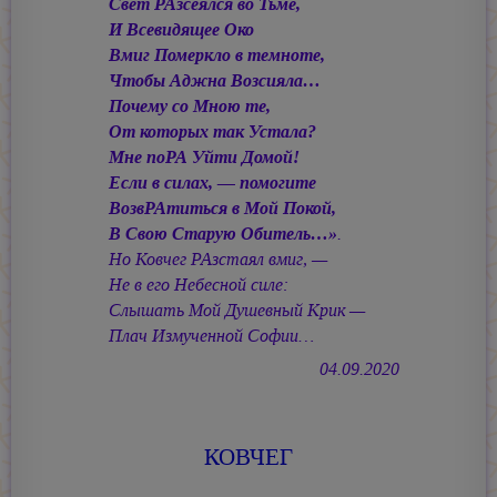
Свет РАзсеялся во Тьме,
И Всевидящее Око
Вмиг Померкло в темноте,
Чтобы Аджна Возсияла…
Почему со Мною те,
От которых так Устала?
Мне поРА Уйти Домой!
Если в силах, — помогите
ВозвРАтиться в Мой Покой,
В Свою Старую Обитель…»
.
Но Ковчег РАзстаял вмиг, —
Не в его Небесной силе:
Слышать Мой Душевный Крик —
Плач Измученной Софии…
04.09.2020
КОВЧЕГ