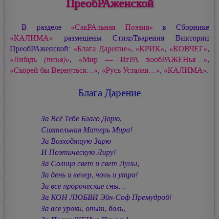
ПреобРАженской
В разделе
«СакРАльная Поэзия»
в Сборнике
«КАЛИМА»
размещены СтихоТварения Виктории
ПреобРАженской:
«Блага Дарение»
,
«КРИК»
,
«КОВЧЕГ»
,
«Либiдь
(пiсня)
»
,
«Мир — ИгРА вообРАЖЕНья…»
,
«Скорей бы Вернуться…»
,
«Русь Усталая…»
,
«КАЛИМА»
.
Блага Дарение
За Всё Тебе Благо Дарю,
Сиятельная Матерь Мира!
За Возходящую Зарю
И Поэтическую Лиру!
За Солнца свет и свет Луны,
За день и вечер, ночь и утро!
За все пророческие сны…
За КОН ЛЮБВИ Эйн-Соф Премудрой!
За все уроки, опыт, боль,