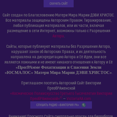
СКАЧАТЬ САЙТ
Сайт создан по Благословению Матери Мира Марии ДЭВИ ХРИСТОС.
Все материалы защищены Авторским Правом. Тиражирование,
любая публикация материалов, или их части, включая
размещение в сети Интернет, возможны только с Разрешения
Автора
.
Сайты, которые публикуют материалы без Разрешения Автора,
нарушают закон об Авторских Правах, и их деятельность
направлена на дискредитацию Автора и Её Идеи, они все
являются ложными и не имеют никакого отношения к Автору и Её
«ПрогРАмме Фохатизации и Спасения Земли
«ЮСМАЛОС» Матери Мира Марии ДЭВИ ХРИСТОС»
.
Приглашаем посетить Авторский Сайт Виктории
ПреобРАженской
«Космическое Полиискусство Третьего Тысячелетия Виктории
©
ПреобРАженской»
—
VictoriaRA.com
СЛУШАТЬ РАДИО «ВИКТОРИЯ РА»
Внимание! Просмотр Сайта смертельно опасен для биороботов,