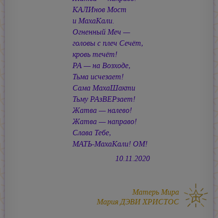
КАЛИнов Мост
и МахаКали.
Огненный Меч —
головы с плеч Сечёт,
кровь течёт!
РА — на Возходе,
Тьма исчезает!
Сама МахаШакти
Тьму РАзВЕРзает!
Жатва — налево!
Жатва — направо!
Слава Тебе,
МАТЬ-МахаКали! ОМ!
10.11.2020
Матерь Мира
Мария ДЭВИ ХРИСТОС