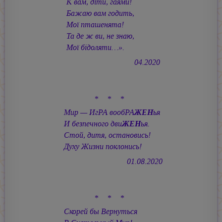
К вам, дiти, гаями!
Бажаю вам годить,
Мої пташенята!
Та де ж ви, не знаю,
Мої бiдоляти…».
04.2020
* * *
Мир — ИгРА вообРА
ЖЕН
ья
И безпечного дви
ЖЕН
ья.
Стой, дитя, остановись!
Духу Жизни поклонись!
01.08.2020
* * *
Скорей бы Вернуться