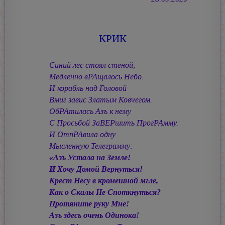
КРИК
Синий лес стоял стеной,
Медленно вРАщалось Небо.
И корабль над Головой
Вмиг завис Златым Ковчегом.
ОбРАтилась Азъ к нему
С Просьбой ЗаВЕРшить ПрогРАмму.
И ОтпРАвила одну
Мысленную Телеграмму:
«Азъ Устала на Земле!
И Хочу Домой Вернуться!
Крест Несу в кромешной мгле,
Как о Скалы Не Споткнуться?
Протяните руку Мне!
Азъ здесь очень Одинока!