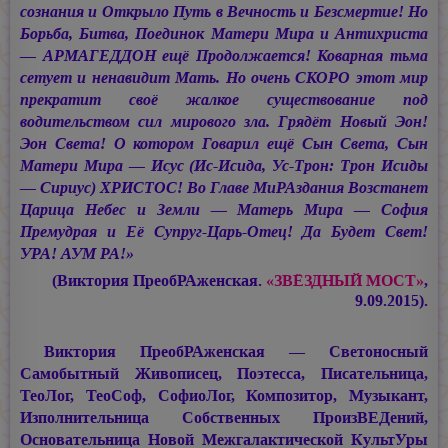
сознания и Открыло Путь в Вечность и Безсмертие! Но
Борьба, Битва, Поединок Матери Мира и Антихриста
—
АРМАГЕДДОН
ещё Продолжается! Коварная тьма
сетует и ненавидит Мать. Но очень СКОРО этот мир
прекратит своё жалкое существование под
водительством сил мирового зла. Грядёт Новый Эон!
Эон Света! О котором Говарил ещё Сын Света, Сын
Матери Мира —
Исус (
Ис
-Исида,
Ус
-Трон:
Трон Исиды
— Сириус
) ХРИСТОС!
Во Главе МиРАздания Возстанет
Царица Небес и Земли — Матерь Мира — София
Премудрая и Её Супруг-Царь-Отец! Да Будет Свет!
УРА! АУМ РА!»
(Виктория ПреобРАженская.
«ЗВЁЗДНЫЙ МОСТ»
,
9.09.2015).
Виктория ПреобРАженская — Светоносный
Самобытный Живописец, Поэтесса, Писательница,
ТеоЛог, ТеоСоф, СофиоЛог, Композитор, Музыкант,
Изполнительница Собственных ПроизВЕДений,
Основательница Новой Межгалактической КультУры