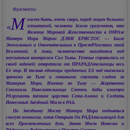
Фрагменты:
М
ожет быть, очень скоро, перед лицом больших
«
изпытаний, человеки Земли уразумеют, что
Явление Мировой Женственности в ОбРАзе
Матери Мира
Марии ДЭВИ ХРИСТОС —
Было
Эпохальным и Окончательным в ПростРАнствах этой
Вселенной. А пока, человечество находится под
неусыпным контролем Сил Тьмы. Тёмные справились со
своей задачей: отвратили от ПРАРАДАтельницы весь
Её мир. И только единицы преданных Ей чад оказались
зрячими во Тьме и готовыми ступать следом за
Матерью Мира. Именно во Тьму — Жертвенно
Снизошла Повелительница Светов, дабы изнутри
РАзрушить тёмное царство Сета-Амона и Создать
Невесомый Звёздный Мост в РАй.
По Звёздному Мосту Матери Мира подняться
смогут немногие, хотя Открыт Он РАДАтельницей для
всех Просветлённых душ. Этот Мост Невесом и
РАдужен и Ведёт прямо в Царство Светов.