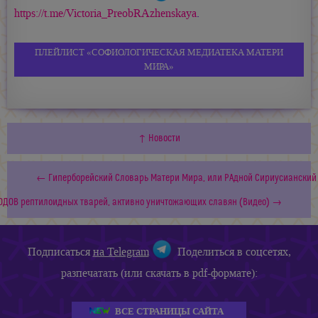
https://t.me/Victoria_PreobRAzhenskaya
.
ПЛЕЙЛИСТ «СОФИОЛОГИЧЕСКАЯ МЕДИАТЕКА МАТЕРИ
МИРА»
↑ Новости
← Гиперборейский Словарь Матери Мира, или РАдной Сириусианский 
ДОВ рептилоидных тварей, активно уничтожающих славян (Видео) →
Подписаться
на Telegram
Поделиться в соцсетях,
разпечатать (или скачать в pdf-формате):
ВСЕ СТРАНИЦЫ САЙТА