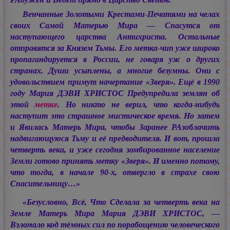
Венчанные Золотыми Крестами-Печатями на челах
своих Самой Матерью Мира — Спасутся от
наступающего царства Антихриста. Остальные
отправятся за Князем Тьмы. Его метка-чип уже широко
пропагандируется в России, не говаря уж о других
странах. Души усыплены, а многие безумны. Они с
удовольствием примут начертание «Зверя». Ещё в 1990
году
Мария ДЭВИ ХРИСТОС
Предупредила землян об
этой
метке
. Но никто не верил, что когда-нибудь
наступит это страшное мистическое время. Но затем
и Явилась Матерь Мира, чтобы Заранее РАзоблачить
надвигающуюся Тьму и её предводителя. И вот, прошла
четверть века, и уже сегодня зомбированное население
Земли готово принять метку «Зверя». И именно потому,
что тогда, в начале 90-х, отвергло в страхе свою
Спасительницу…»
«Безусловно, Всё, Что Сделала за четверть века на
Земле Матерь Мира
Мария ДЭВИ ХРИСТОС, —
Взломало код тёмных сил по порабощению человеческого