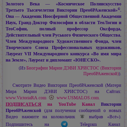
Золотого Века — «Космическое Полиискусство
©
Третьего Тысячелетия Виктории ПреобРАженской»
.
Она — Академик Ноосферной Общественной Академии
Наук, Гранд-Доктор Философии в области ТеоЛогии и
ТеоСофии, полный профессор Оксфорда,
Действительный член Руського Физического Общества.
Член Международного Художественного Фонда, член
Творческого Союза Профессиональных художников,
Лауреат VII Международного конкурса «Во имя мира
на Земле», Лауреат и дипломант «ЮНЕСКО».
(Из
Биографии
Марии ДЭВИ ХРИСТОС
(Виктории
ПреобРАженской)
).
Смотрите Видео Виктории ПреобРАженской (Матери
Мира
Марии ДЭВИ ХРИСТОС
) на Сайтах:
www.VictoriaRA.com
www.USMALOS.com
.
ПОДПИСАТЬСЯ
на YouTube Канал
Виктории
ПреобРАженской
(для получения сообщений о новых
Видео нажмите на колокольчик
выбрав «Всё»).
Подпишитесь на
Telegram Канал