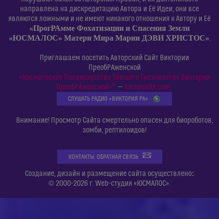
направлена на дискредитацию Автора и Её Идеи, они все
являются ложными и не имеют никакого отношения к Автору и Её
«ПрогРАмме Фохатизации и Спасения Земли
«ЮСМАЛОС» Матери Мира Марии ДЭВИ ХРИСТОС»
.
Приглашаем посетить Авторский Сайт Виктории
ПреобРАженской
«Космическое Полиискусство Третьего Тысячелетия Виктории
©
ПреобРАженской»
—
VictoriaRA.com
СЛУШАТЬ РАДИО «ВИКТОРИЯ РА»
Внимание! Просмотр Сайта смертельно опасен для биороботов,
зомби, рептилоидов!
КОНТАКТЫ. ОБРАТНАЯ СВЯЗЬ
:
Создание, дизайн и размещение сайта осуществлено
© 2000-2026 г. Web-студия «ЮСМАЛОС».