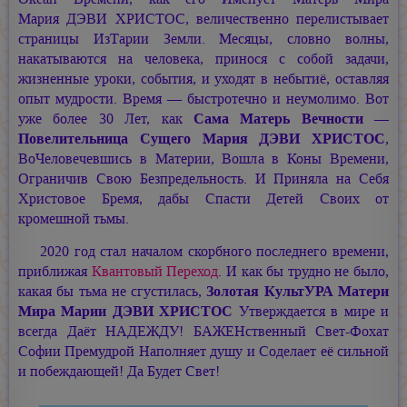
Мария ДЭВИ ХРИСТОС,
величественно перелистывает
страницы ИзТарии Земли. Месяцы, словно волны,
накатываются на человека, принося с собой задачи,
жизненные уроки, события, и уходят в небытиё, оставляя
опыт мудрости. Время — быстротечно и неумолимо. Вот
уже более 30 Лет, как
Сама Матерь Вечности —
Повелительница Сущего
Мария ДЭВИ ХРИСТОС
,
ВоЧеловечевшись в Материи, Вошла в Коны Времени,
Ограничив Свою Безпредельность. И Приняла на Себя
Христовое Бремя, дабы Спасти Детей Своих от
кромешной тьмы.
2020 год стал началом скорбного последнего времени,
приближая
Квантовый Переход
. И как бы трудно не было,
какая бы тьма не сгустилась,
Золотая КультУРА Матери
Мира
Марии ДЭВИ ХРИСТОС
Утверждается в мире и
всегда Даёт НАДЕЖДУ! БАЖЕНственный
Свет-Фохат
Софии Премудрой Наполняет душу и Соделает её сильной
и побеждающей! Да Будет Свет!