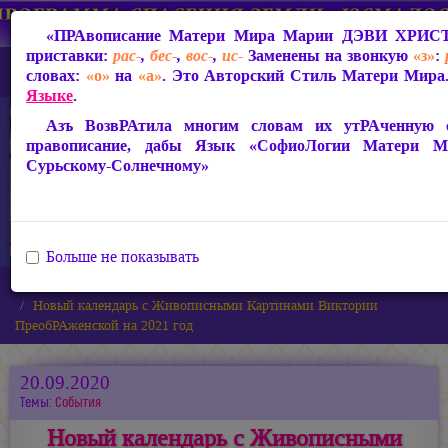
«ПРАвописание Матери Мира
Марии ДЭВИ ХРИС
приставки:
рас-
,
бес-
,
вос-
,
ис-
Заменены на звонкую
«з»
:
словах:
«о»
на
«а»
. Это Авторский Стиль Матери Мира.
Языке
.
Азъ ВозвРАтила многим словам их утРАченную св
правописание, дабы Язык «СофиоЛогии Матери 
Сурьскому-Солнечному»
Больше не показывать
Главная
Новости
Новый календарь с Живописными Картинами Виктории
ПреобРАженской на 2021 год
20.09.2020
Темы:
События
Новый календарь с Живописными