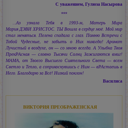
С уважением, Гулюза Насырова
***
...Аз узнала Тебя в 1993-м, Матерь Мира
Мария ДЭВИ ХРИСТОС.
ТЫ Вошла в сердце моё. Мой мир
стал меняться. Пелена спадала с глаз. Помню Встречи с
Тобой Чудесные, не забыть о Них никогда! Аромат
Лучистый в воздухе, он — со мною всегда. А Улыбка Твоя
ПрекРАсная — словно Тысячи Солнц Зажигаются вмиг!
МАМА, от Твоего Высшего Сиятельного Света — всем
Светло и Тепло, а соприкоснувшись с Ним — вРАстаешь в
Него. Благодарю за Всё! Низкий поклон!
Василиса
ВИКТОРИЯ ПРЕОБРАЖЕНСКАЯ