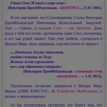
Едина Она! И иной в мире нет!»
(Виктория ПреобРАженская.
«ПОРТРЕТ»
, 23.07.2005).
И что ещё важно: все Стихотварения, Статьи Виктории
ПреобРАженской Наполнены Колоссальной Энергией.
Они — Святые, и
каждый Стих — как Молитва
. Даже
когда у тебя всё плохо, прочитаешь один Стих, поплачешь,
и всё как рукой снимет. Они учат любить, стремиться к
Матери Мира, быть здоровым, отделять белое от чёрного:
«...Рептилии Землю стяжают,
уводят сознанье во Тьму.
Живому всему угрожают:
весь мир обратить в тюрьму»
(Виктория ПреобРАженская.
«Зловещие тучи
химтрейлов…»
, 4.11.2013).
Прочитанное заставляет задуматься о Матери Мира
Марии ДЭВИ ХРИСТОС,
об
Устройстве МиРАздания
, о
жизни, о мировоззрении.
Аз бы посоветовала прочитать эту Книгу тем, кто