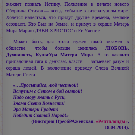
жаждет познать Истину. Появление в печати нового
Сборника Стихов — всегда событие в литературном мире.
Хочется надеяться, что придут другие времена, земляне
осознают, Кто Был на Земле, и примут в сердце Матерь
Мира
Марию ДЭВИ ХРИСТОС
и Ёе Учение.
Может быть, для этого нужен такой экзамен в
обществе, чтобы больше ценилась
ЛЮБОВЬ,
Духовность, КультУра Матери Мира
. А то какая-то
припадочная тяга к деньгам, власти — затмевает разум и
сердца людей. В заключение приведу Слова Великой
Матери Света:
«…Просыпайся, люд честной!
Вступим с Сетом в бой святой!
Надо свору гнать с Руси,
Знамя Света Вознести!
Эра Матери Грядёт!
Победит Святой Народ!»
(Виктория ПреобРАженская.
«Рептилоиды»
,
18.04.2014).