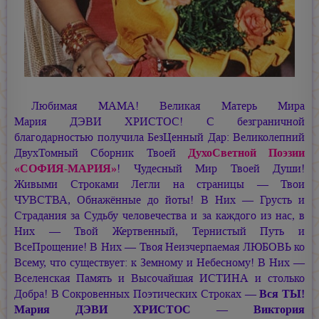
Любимая МАМА! Великая Матерь Мира
Мария ДЭВИ ХРИСТОС!
С безграничной
благодарностью получила БезЦенный Дар: Великолепний
ДвухТомный Сборник Твоей
ДухоСветной Поэзии
«СОФИЯ-МАРИЯ»
! Чудесный Мир Твоей Души!
Живыми Строками Легли на страницы — Твои
ЧУВСТВА, Обнажённые до йоты! В Них — Грусть и
Страдания за Судьбу человечества и за каждого из нас, в
Них — Твой Жертвенный, Тернистый Путь и
ВсеПрощение! В Них — Твоя Неизчерпаемая ЛЮБОВЬ ко
Всему, что существует: к Земному и Небесному! В Них —
Вселенская Память и Высочайшая ИСТИНА и столько
Добра! В Сокровенных Поэтических Строках —
Вся ТЫ!
Мария ДЭВИ ХРИСТОС —
Виктория