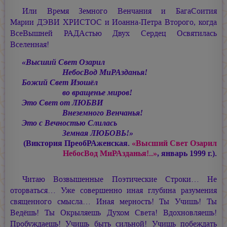
Или Время Земного Венчания и БагаСоития
Марии ДЭВИ ХРИСТОС
и
Иоанна-Петра
Второго, когда
ВсеВышней РАДАстью Двух Сердец Освятилась
Вселенная!
«Высший Свет Озарил
НебосВод МиРАзданья!
Божий Свет Изошёл
во вращенье миров!
Это Свет от ЛЮБВИ
Внеземного Венчанья!
Это с Вечностью Слилась
Земная ЛЮБОВЬ!»
(Виктория ПреобРАженская.
«Высший Свет Озарил
НебосВод МиРАзданья!..»
, январь 1999 г.).
Читаю Возвышенные Поэтические Строки… Не
оторваться… Уже совершенно иная глубина разумения
священного смысла… Иная мерность! Ты Учишь! Ты
Ведёшь! Ты Окрыляешь Духом Света! Вдохновляешь!
Пробуждаешь! Учишь быть сильной! Учишь побеждать