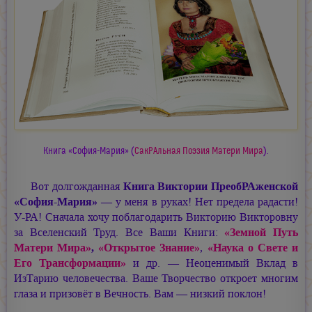
Книга «София-Мария» (
СакРАльная Поэзия Матери Мира
).
Вот долгожданная
Книга Виктории ПреобРАженской
«София-Мария»
—
у меня в руках! Нет предела радасти!
У-РА! Сначала хочу поблагодарить Викторию Викторовну
за Вселенский Труд. Все Ваши Книги:
«Земной Путь
Матери Мира»
,
«Открытое Знание»
,
«Наука о Свете и
Его Трансформации»
и др. — Неоценимый Вклад в
ИзТарию человечества. Ваше Творчество откроет многим
глаза и призовёт в Вечность. Вам — низкий поклон!