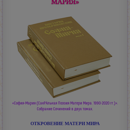
МАРИЯ»
«София-Мария (СакРАльная Поэзия Матери Мира. 1990-2020 гг.)».
Собрание Сочинений в двух томах.
ОТКРОВЕНИЕ МАТЕРИ МИРА