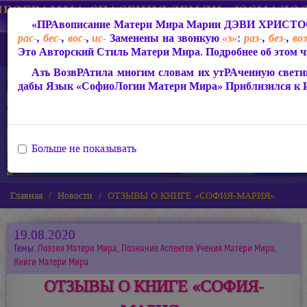
«ПРАвописание Матери Мира
Марии ДЭВИ ХРИСТО
рас-
,
бес-
,
вос-
,
ис-
Заменены на звонкую
«з»
:
раз-
,
без-
,
воз
Это Авторский Стиль Матери Мира. Подробнее об этом ч
Азъ ВозвРАтила многим словам их утРАченную светим
дабы Язык «СофиоЛогии Матери Мира» Приблизился к
Больше не показывать
Главная
Новости
ОТЗЫВЫ О КНИГЕ «СОФИЯ-МАРИЯ»
19.08.2020
Темы:
Поэзия Матери Мира
,
Познание Аспектов Учения Матери Мира
,
Книги Матери Мира
ОТЗЫВЫ О КНИГЕ «СОФИЯ-