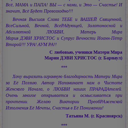
Всё, МАМА и ПАПА! ВЫ — с нами, и Это — Счастье! И
значит, Всё Будет Превозходно!!!
Вечная Высшая Слава ТЕБЕ и ВАШЕЙ Священной,
ВсеСильной, Вечной, ВсеРАдующей, Золотоносной и
Абсолютной ЛЮБВИ, Матерь Мира
Мария ДЭВИ ХРИСТОС
и Супруг Вечности
Иоанн-Пётр
Второй!!! УРА! АУМ РА!!
С любовью, ученики Матери Мира
Марии ДЭВИ ХРИСТОС
(г. Барнаул)
***
Хочу выразить огромную благодарность Матери Мира
за Её Поэзию. Автор Напоминает нам о Чистоте
Женского Начала, о ЛЮБВИ наших ПРАРАДАтелей.
Очень многое открывается и осмысливается при
прочтении. Желаю Виктории ПреобРАженской
Изполнения Её Мечты, Счастья в Её Понимании!
Татьяна М. (г. Красноярск)
***