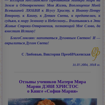
— ИзТария Мессианского Пребывания Матери Мира на
Земле и Одновременно: Моя Жизнь, Воплощение Моей
Всевышней ЛЮБВИ к Исусу Христу, к Иоанну-Петру
Второму, к Каину, к Детям Света, к предателям, к
судьям, к миру Земному и Небесному... Вчитываясь в Эти
Живые Строки-Откровения, познающий Моё Слово, да
вместит Истину!
БлагоСловляю: напитаться Духовным Светом! И —
окрылиться Духом Света!
С Любовью, Виктория ПреобРАженская
31.07.2004, 2018 гг.
Отзывы учеников Матери Мира
Марии ДЭВИ ХРИСТОС
о Книге
«София-Мария»