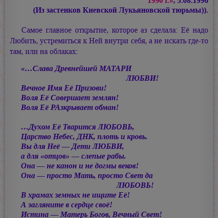
1990 г.»
, 5.08.1996
(Из застенков Киевской Лукьяновской тюрьмы)).
Самое главное открытие, которое аз сделала: Её надо
Любить, устремиться к Ней внутри себя, а не искать где-то
там, или на облаках:
«…Слава Древнейшей МАТАРИ
ЛЮБВИ!
Вечное Имя Её Призови!
Воля Её Совершает землян!
Воля Её РАзкрывает обман!
…Духом Её Тварится ЛЮБОВЬ,
Царство Небес, ДНК, плоть и кровь.
Вы для Неё — Дети ЛЮБВИ,
а для «отцов» — слепые рабы.
Она — не канон и не догмы веков!
Она — просто Мать, просто Свет да
ЛЮБОВЬ!
В храмах земных не ищите Её!
А загляните в сердце своё!
Истина — Матерь Богов, Вечный Свет!