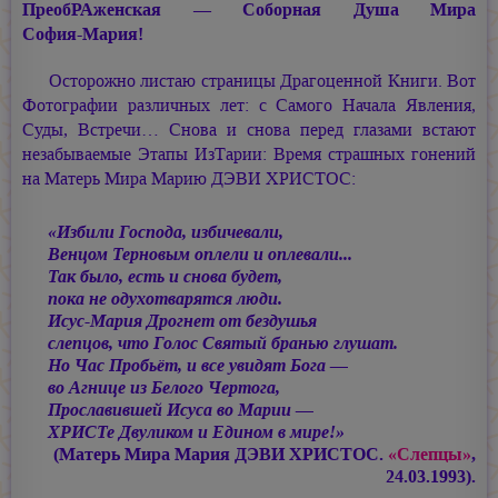
ПреобРАженская — Соборная Душа Мира
София-Мария!
Осторожно листаю страницы Драгоценной Книги. Вот
Фотографии различных лет: с Самого Начала Явления,
Суды, Встречи… Снова и снова перед глазами встают
незабываемые Этапы ИзТарии: Время страшных гонений
на Матерь Мира
Марию ДЭВИ ХРИСТОС:
«Избили Господа, избичевали,
Венцом Терновым оплели и оплевали...
Так было, есть и снова будет,
пока не одухотварятся люди.
Исус-Мария Дрогнет от бездушья
слепцов, что Голос Святый бранью глушат.
Но Час Пробьёт, и все увидят Бога —
во Агнице из Белого Чертога,
Прославившей Исуса во Марии —
ХРИСТе Двуликом и Едином в мире!»
(Матерь Мира
Мария ДЭВИ ХРИСТОС.
«Слепцы»
,
24.03.1993).