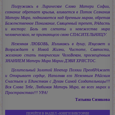
Погружаясь в Лирическое Слово Матери Софии,
сознание обретает крылья, вливается в Поток Сознания
Матери Мира, поднимается над бренным миром, обретая
Баженственное Понимание, Священный трепет, РАдасть
и восторг. Боль от слепоты и невежества мира
человеческого, не признающего свою СПАСИТЕЛЬНИЦУ.
Неземная ЛЮБОВЬ, Изливаясь в душу, Изцеляет и
Возраждает к Новой Жизни, Чистоте, Святости,
желанию стать творческим ЧелоВеком, просвещённым
ЗНАНИЕМ Матери Мира
Марии ДЭВИ ХРИСТОС.
Целительный Золотой Нектар Поэзии ПреобРАжает
и Открывает сердце, Наполняя его Неземным РАйским
Счастьем и Единством с Духом Самой Создательницы!!!
Вся Слава Тебе, Любимая Матерь Мира, во всех мирах и
Пространствах!!! УРА!
Татьяна Сизикова
ПЕРЕЙТИ В РАЗДЕЛ «КНИГИ ВИКТОРИИ