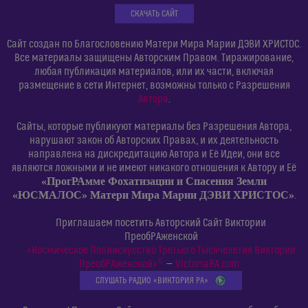
СКАЧАТЬ САЙТ
Сайт создан по Благословению Матери Мира Марии ДЭВИ ХРИСТОС.
Все материалы защищены Авторским Правом. Тиражирование,
любая публикация материалов, или их части, включая
размещение в сети Интернет, возможны только с Разрешения
Автора
.
Сайты, которые публикуют материалы без Разрешения Автора,
нарушают закон об Авторских Правах, и их деятельность
направлена на дискредитацию Автора и Её Идеи, они все
являются ложными и не имеют никакого отношения к Автору и Её
«ПрогРАмме Фохатизации и Спасения Земли
«ЮСМАЛОС» Матери Мира Марии ДЭВИ ХРИСТОС»
.
Приглашаем посетить Авторский Сайт Виктории
ПреобРАженской
«Космическое Полиискусство Третьего Тысячелетия Виктории
©
ПреобРАженской»
—
VictoriaRA.com
СЛУШАТЬ РАДИО «ВИКТОРИЯ РА»