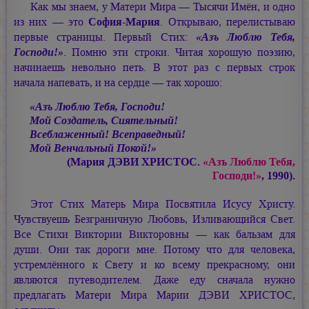
Как мы знаем, у Матери Мира — Тысячи Имён, и одно
из них — это
София-Мария
.
Открываю, перелистываю
первые страницы. Первый Стих:
«Азъ Люблю Тебя,
Господи!»
. Помню эти строки. Читая хорошую поэзию,
начинаешь невольно петь. В этот раз с первых строк
начала напевать, и на сердце — так хорошо:
«Азъ Люблю Тебя, Господи!
Мой Создатель, Сиятельный!
Всеблаженный! Всеправедный!
Мой Венчальный Покой!»
(Мария ДЭВИ ХРИСТОС.
«Азъ Люблю Тебя,
Господи!»
, 1990).
Этот Стих Матерь Мира Посвятила Исусу Христу.
Чувствуешь Безграничную Любовь, Изливающийся Свет.
Все Стихи Виктории Викторовны — как бальзам для
души. Они так дороги мне. Потому что для человека,
устремлённого к Свету и ко всему прекрасному, они
являются путеводителем. Даже еду сначала нужно
предлагать Матери Мира
Марии ДЭВИ ХРИСТОС,