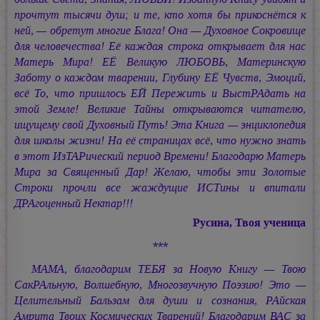
прочтут тысячи душ; и те, кто хотя бы прикоснётся к
ней, — обретут многие Блага! Она — Духовное Сокровище
для человечества! Её каждая строка открывает для нас
Матерь Мира! ЕЁ Великую ЛЮБОВЬ, Материнскую
Заботу о каждом тварении, Глубину ЕЁ Чувств, Эмоций,
всё То, что пришлось ЕЙ Пережить и ВыстРАдать на
этой Земле! Великие Тайны открываются читателю,
ищущему свой Духовный Путь! Эта Книга — энциклопедия
для школы жизни! На её страницах всё, что нужно знать
в этот ИзТАРический период Времени! Благодарю Матерь
Мира за Священный Дар! Желаю, чтобы эти Золотые
Строки прочли все жаждущие ИСТины и впитали
ДРАгоценный Нектар!!!
Русина, Твоя ученица
***
МАМА, благодарим ТЕБЯ за Новую Книгу — Твою
СакРАльную, Волшебную, Многозвучную Поэзию! Это —
Целительный Бальзам для души и сознания, РАйская
Амрита Твоих Космических Тварений! Благодарим ВАС за