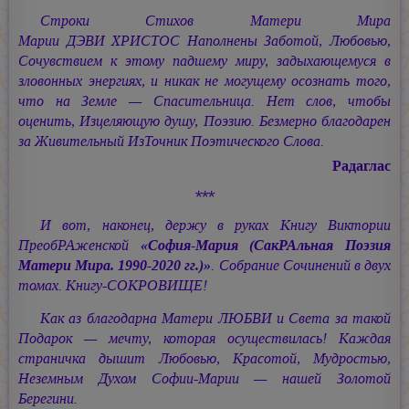
Строки Стихов Матери Мира
Марии ДЭВИ ХРИСТОС
Наполнены Заботой, Любовью,
Сочувствием к этому падшему миру, задыхающемуся в
зловонных энергиях, и никак не могущему осознать того,
что на Земле — Спасительница. Нет слов, чтобы
оценить, Изцеляющую душу, Поэзию. Безмерно благодарен
за Живительный ИзТочник Поэтического Слова.
Радаглас
***
И вот, наконец, держу в руках Книгу Виктории
ПреобРАженской
«София-Мария
(СакРАльная Поэзия
Матери Мира. 1990-2020 гг.)»
. Собрание Сочинений в двух
томах.
Книгу-СОКРОВИЩЕ!
Как аз благодарна Матери ЛЮБВИ и Света за такой
Подарок — мечту, которая осуществилась! Каждая
страничка дышит Любовью, Красотой, Мудростью,
Неземным Духом
Софии-Марии —
нашей Золотой
Берегини.