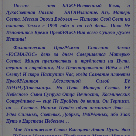
Поэзия — это БАЖЕНственный Язык, а
ДухоСветная Поэзия — БАГАИзлияние. Азъ, Матерь
Света, Мессия Эпохи Водолея — Изливаю Свой Свет на
планету Земля с 1990 года и по сей день... Пока Не
Изполнится Время ПреобРАЖЕНия всего Сущего Духом
Истины!
Фохатическая ПрогРАмма Спасения Земли
«ЮСМАЛОС» день за днём Совершается Матерью
Света! Минуя препятствия и трудности на Пути,
тернии и страдания, Мы Целенаправленно Идём к РА
Свету! И скоро Наступит Час, когда Сознание планеты
ПреобРАзится Абсолютной Силой Её
ПРАРАДАтельницы. Но Путь Матери Света, Её
Небесного Сына-Супруга-Отца Вечности, Космических
Сотрудников — ещё Не Пройден до конца. Он Тернист,
но — Светел. Нашим Путём идут немногие: Это —
Удел Сильных, Светлых, Добрых, ИзбРАнных, ибо Узок
Путь в Царствие Небесное…
Моё Поэтическое Слово Вмещает Этот Путь. Это