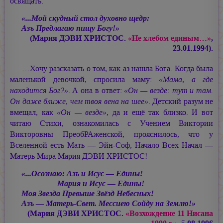
освящать:
«...Мой скудный стол духовно щедр:
Азъ Предлагаю пищу Богу!»
(Мария ДЭВИ ХРИСТОС.
«Не хлебом единым…»
,
23.01.1994).
…Хочу разсказать о том, как аз нашла Бога. Когда была
маленькой девочкой, спросила маму:
«Мама, а где
находится Бог?»
. А она в ответ:
«Он — везде: тут и там.
Он даже ближе, чем твоя вена на шее»
. Детский разум не
вмещал, как
«Он — везде»
, да и ещё так близко. И вот
читаю Стихи, ознакомилась с Учением Виктории
Викторовны ПреобРАженской, прояснилось, что у
Вселенной есть Мать — Эйн-Соф, Начало Всех Начал —
Матерь Мира
Мария ДЭВИ ХРИСТОС!
«...Осознаю: Азъ и Исус — Едины!
Мария и Исус — Едины!
Моя Звезда Превыше Звёзд Небесных!
Азъ — Матерь-Свет. Мессиею Сойду на Землю!»
(Мария ДЭВИ ХРИСТОС.
«Возхождение 11 Нисана