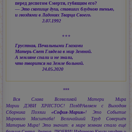
перед деспотом Смерти, губящим его?
— Это скопище душ, ставших блудною тенью,
и гвоздями в Ладонях Тварца Своего.
2.07.1992
* * *
Грустная, Печальными Глазами
Матерь-Свет Глядела в мир Земной.
А земляне спали и не знали,
что творится на Земле больной.
24.05.2020
***
Вся Слава Всевеликой Матери Мира
Марии ДЭВИ ХРИСТОС!
ПоздРАвляем с Выходом
Сборника Поэзии
«София-Мария»
! Это Событие
Мирового Масштаба! Величайший Труд Совершён
Матерью Мира! Это значит: в мире земном стало ещё
больше Света, Знания, ЛЮБВИ! Изданную Книгу увидят и