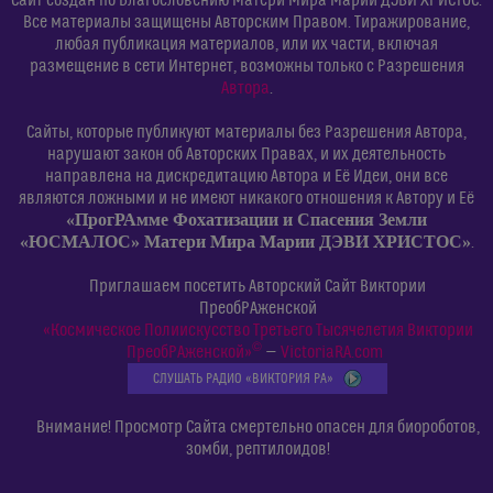
Сайт создан по Благословению Матери Мира Марии ДЭВИ ХРИСТОС.
Все материалы защищены Авторским Правом. Тиражирование,
любая публикация материалов, или их части, включая
размещение в сети Интернет, возможны только с Разрешения
Автора
.
Сайты, которые публикуют материалы без Разрешения Автора,
нарушают закон об Авторских Правах, и их деятельность
направлена на дискредитацию Автора и Её Идеи, они все
являются ложными и не имеют никакого отношения к Автору и Её
«ПрогРАмме Фохатизации и Спасения Земли
«ЮСМАЛОС» Матери Мира Марии ДЭВИ ХРИСТОС»
.
Приглашаем посетить Авторский Сайт Виктории
ПреобРАженской
«Космическое Полиискусство Третьего Тысячелетия Виктории
©
ПреобРАженской»
—
VictoriaRA.com
СЛУШАТЬ РАДИО «ВИКТОРИЯ РА»
Внимание! Просмотр Сайта смертельно опасен для биороботов,
зомби, рептилоидов!