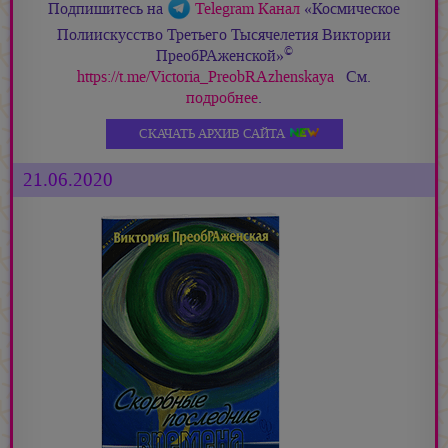
Подпишитесь на
Telegram Канал
«Космическое
Полиискусство Третьего Тысячелетия Виктории
©
ПреобРАженской»
https://t.me/Victoria_PreobRAzhenskaya
См.
подробнее
.
СКАЧАТЬ АРХИВ САЙТА
21.06.2020