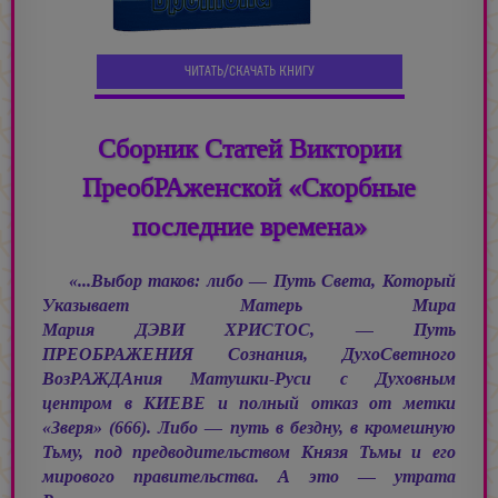
ЧИТАТЬ/СКАЧАТЬ КНИГУ
Сборник Статей Виктории
ПреобРАженской «Скорбные
последние времена»
«...Выбор таков: либо — Путь Света, Который
Указывает Матерь Мира
Мария ДЭВИ ХРИСТОС, —
Путь
ПРЕОБРАЖЕНИЯ Сознания, ДухоСветного
ВозРАЖДАния Матушки-Руси с Духовным
центром в КИЕВЕ и полный отказ от метки
«Зверя» (666). Либо — путь в бездну, в кромешную
Тьму, под предводительством Князя Тьмы и его
мирового правительства. А это — утрата