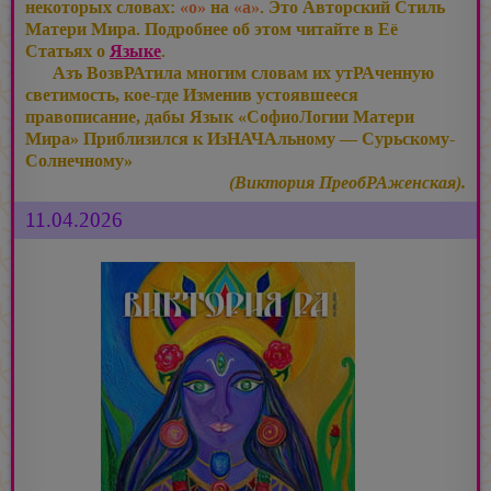
некоторых словах:
«о»
на
«а»
. Это Авторский Стиль
Матери Мира. Подробнее об этом читайте в Её
Статьях о
Языке
.
Азъ ВозвРАтила многим словам их утРАченную
светимость, кое-где Изменив устоявшееся
правописание, дабы Язык «СофиоЛогии Матери
Мира» Приблизился к ИзНАЧАльному — Сурьскому-
Солнечному»
(Виктория ПреобРАженская).
11.04.2026