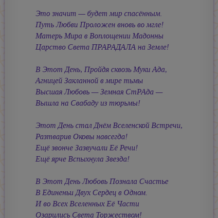
Это значит — будет мир спасённым.
Путь Любви Проложен вновь во мгле!
Матерь Мира в Воплощении Мадонны
Царство Света ПРАРАДАЛА на Земле!
В Этот День, Пройдя сквозь Муки Ада,
Агницей Закланной в мире тьмы
Высшая Любовь — Земная СтРАда —
Вышла на Свабаду из тюрьмы!
Этот День стал Днём Вселенской Встречи,
Разтварив Оковы навсегда!
Ещё звонче Зазвучали Её Речи!
Ещё ярче Вспыхнула Звезда!
В Этот День Любовь Познала Счастье
В Единеньи Двух Сердец в Одном.
И во Всех Вселенных Её Части
Озарились Света Торжеством!