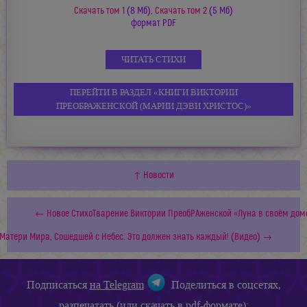
Cкачать том 1
(8 Мб),
Cкачать том 2
(5 Мб)
формат PDF
ЧИТАТЬ СТИХИ
ПЕРЕЙТИ В РАЗДЕЛ «КНИГИ ВИКТОРИИ
ПРЕОБРАЖЕНСКОЙ
(МАРИИ ДЭВИ ХРИСТОС)»
↑ Новости
← Новое СтихоТварение Виктории ПреобРАженской «Луна в своём дом
 Матери Мира, Сошедшей с Небес. Это должен знать каждый! (Видео) →
Подписаться
на Telegram
Поделиться в соцсетях,
разпечатать (или скачать в pdf-формате):