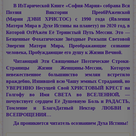
В ИзТарической Книге «София-Мария» собрана Вся
Поэзия Виктории ПреобРАженской
(Марии ДЭВИ ХРИСТОС)
с 1990 года (Явления
Матери Мира в Духе Истины на планету) по 2020 год, в
Которой ОтРАжён Её Тернистый Путь Мессии. Это —
Безценные Фохатические Звёздные Розсыпи Световой
Энергии Матери Мира, Преображающие сознание
человека, Пробуждающие его душу к Жизни Вечной.
Читающий Эти Священные Поэтические Строки-
Страницы Жизни Женщины-Мессии, Которую
невежественное большинство землян встретило
враждебно, Изпившей всю Чашу земных Страданий, но
УВЕРЕННО Несущей Свой ХРИСТОВЫЙ КРЕСТ на
Голгофу во Имя СВЕТА во ВСЕЛЕННОЙ, —
почувствует сердцем Её Душевную Боль и РАДАСТЬ,
Томление и БлагоДатный Нектар ЛЮБВИ и
ВСЕПРОЩЕНИЯ…
Да проникнется читатель осознанием Духа Истины!