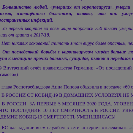
.
Большинство людей, «умерших от коронавируса», умерли
анизма, изтощённого болезнями, таково, что они ум
ространённых инфекций.
. За первый квартал во всём мире набралось 250 тысяч умерш
ших от гриппа в 2017/18.
. Нет никаких оснований считать этот вирус более опасным, ч
.
От последствий борьбы с коронавирусом умрёт больше лю
упа к медицине прочих больных, суицидов, пьянок и передозов и
© Внутренний отчёт правительства Германии: «От последствий 
самого»).
 глава Роспотребнадзора Анна Попова объявила в передаче «60 
. В РОССИИ ОТ КОВИД-19 В ДОМАШНИХ УСЛОВИЯХ НЕ 
. В РОССИИ, ЗА ПЕРВЫЕ 5 МЕСЯЦЕВ 2020 ГОДА, УРО
 ЧТО ПОСЛЕДНИЕ 10 ЛЕТ СМЕРТНОСТЬ В РОССИИ УВЕ
ДЕМИИ КОВИД-19 СМЕРТНОСТЬ УМЕНЬШИЛАСЬ!
 ЕС дал задание всем службам в сети интернет отслеживать «ф