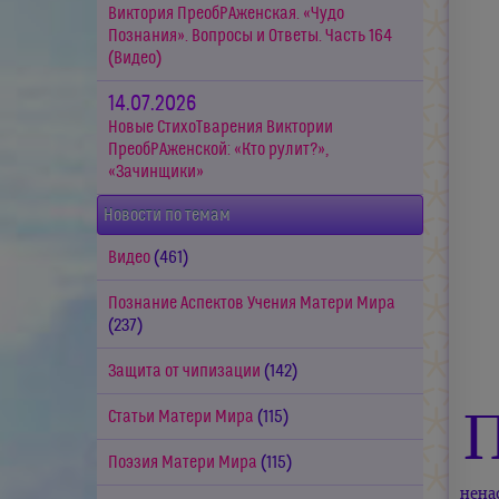
Виктория ПреобРАженская. «Чудо
Познания». Вопросы и Ответы. Часть 164
(Видео)
14.07.2026
Новые СтихоТварения Виктории
ПреобРАженской: «Кто рулит?»,
«Зачинщики»
Новости по темам
Видео
(461)
Познание Аспектов Учения Матери Мира
(237)
Защита от чипизации
(142)
Статьи Матери Мира
(115)
Поэзия Матери Мира
(115)
нена