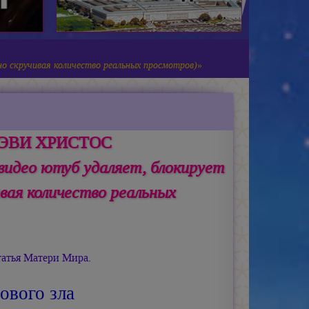
но скручивая количество реальных просмотров)
»
 ДЭВИ ХРИСТОС
видео ютуб удаляет, блокирует
вая количество реальных
атья Матери Мира.
ового зла