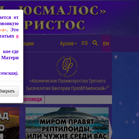
ется от
звонкую
«а»
. Это
Статьях
о
а от чипизации
Архив
EN
кое-где
 Матери
енская).
а.
«Космическое Полиискусство Третьего
©
и др.
Тысячелетия
Виктории ПреобРАженской»
Закрыть
Основные
Заповеди
►