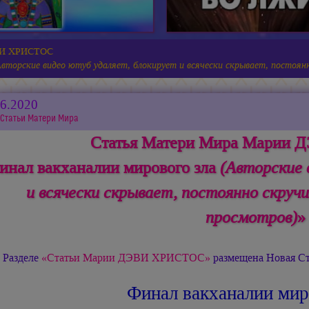
ЭВИ ХРИСТОС
Авторские видео ютуб удаляет, блокирует и всячески скрывает, постоян
06.2020
Статьи Матери Мира
Статья Матери Мира Марии
инал вакханалии мирового зла
(Авторские 
и всячески скрывает, постоянно скручи
просмотров)
»
 Разделе
«Статьи Марии ДЭВИ ХРИСТОС»
размещена Новая Ст
Финал вакханалии мир