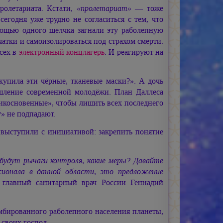
ролетариата. Кстати,
«пролетариат»
— тоже
 сегодня уже трудно не согласиться с тем, что
ощью одного щелчка загнали эту раболепную
чатки и самоизолироваться под страхом смерти.
сех в
электронный концлагерь
. И реагируют на
купила эти чёрные, тканевые маски?». А дочь
мышление современной молодёжи. План Даллеса
прикосновенные», чтобы лишить всех последнего
у» не подпадают.
 выступили с инициативой: закрепить понятие
будут рычаги контроля, какие меры? Давайте
сионала в данной области, это предложение
 главный санитарный врач России Геннадий
омбированного раболепного населения планеты,
 своих господ.