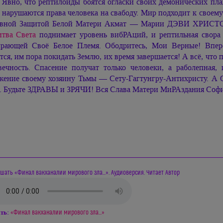
. Явно, что рептилоиды боятся огласки своих демонических пл
 нарушаются права человека на свабоду. Мир подходит к своему
вной Защитой Белой Матери
Акмат —
Марии ДЭВИ ХРИСТ
тва Света
поднимает уровень вибРАций, и рептильная свора 
рающей Своё Белое Племя. Ободритесь, Мои Верные! Впе
тся, им пора покидать Землю, их время завершается! А всё, что 
вечность. Спасение получат только человеки, а раболепная,
жение своему хозяину Тьмы — Сету-Гагтунгру-Антихристу. А 
. Будьте ЗДРАВЫ и ЗРЯЧИ! Вся Слава Матери МиРАздания Со
шать «Финал вакханалии мирового зла...». Аудиоверсия. Читает Автор
ть:
«Финал вакханалии мирового зла...»