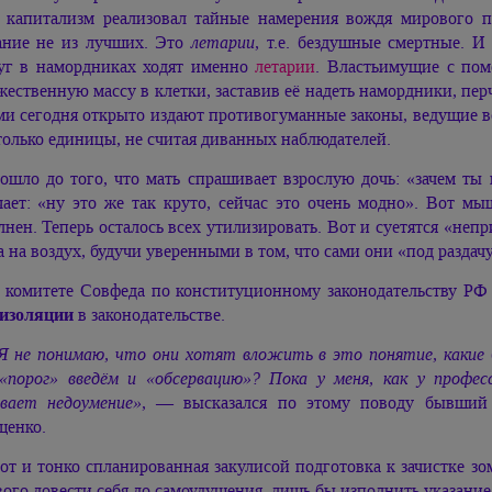
 капитализм реализовал тайные намерения вождя мирового п
ание не из лучших. Это
летарии
, т.е. бездушные смертные. И
уг в намордниках ходят именно
летарии
. Властьимущие с пом
жественную массу в клетки, заставив её надеть намордники, пер
ми сегодня открыто издают противогуманные законы, ведущие в
только единицы, не считая диванных наблюдателей.
ошло до того, что мать спрашивает взрослую дочь: «зачем ты 
чает: «ну это же так круто, сейчас это очень модно». Вот 
лнен. Теперь осталось всех утилизировать. Вот и суетятся «не
а на воздух, будучи уверенными в том, что сами они «под раздач
 комитете Совфеда по конституционному законодательству РФ
изоляции
в законодательстве.
Я не понимаю, что они хотят вложить в это понятие, какие 
«порог» введём и «обсервацию»? Пока у меня, как у профес
вает недоумение»
, — высказался по этому поводу бывший
енко.
от и тонко спланированная закулисой подготовка к зачистке з
вого довести себя до самоудушения, лишь бы изполнить указание