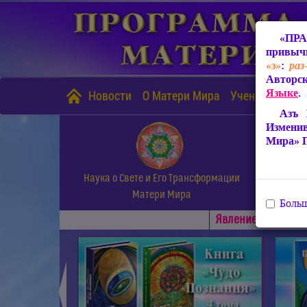
«ПРА
привычн
«з»
:
раз
Авторск
Языке
.
Новости
О Матери Мира
Учение Матери
Азъ 
Измени
Мира» 
Наука о Свете и Его Трансформации
Матери Мира
Больш
Явлениe Матери М
◄