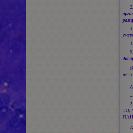
2
орг
разп
3
умер
4
5
дост
(
него 
А
1
2
ТО,
ПАН
А