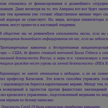
пом отказались от финансирования и дальнейшего сотрудн
иканцев. Даже несмотря на то, что Америка вот-вот будет окон
ине тем временем уже готовят общественное мнение через с
рой априори не существует. Но, меры, которые инквизиторы
ления, могут привести к настоящей эпидемии.
В обществе мы не рекомендуем изпользовать маски, если вы 
отвращения дальнейшего инфицирования от вас, если вы заболел
Противоречивые заявления и деструктивная вакцинаторская
сора — США, де факто ставшей вотчиной Билла Гейтса и гло
ональной безопасности России, а меры т.н. самоизоляции и то
ющихся граждан несут угрозы их личной безопасности»
(РИА Кат
Коронавирус не имеет отношения к медицине, и он на самом
тил профессор Катасонов. Эта власть способна управлять то
 с коронавирусом борются карательными мерами. Между тем, по
а возмущений и протестов против фашистских лжеэпидемий 
лиз кризисного управления», подготовленный медиками по запр
ром чёрным по белому написано:
. Опасность Covid-19 была изначально грандиозно завышена.