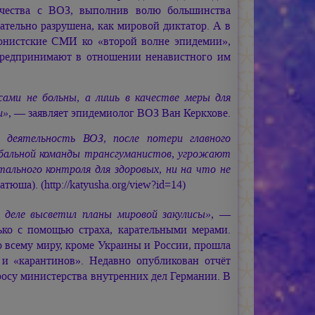
ичества с ВОЗ, выполнив волю большинства
чательно разрушена, как мировой диктатор. А в
ионистские СМИ ко «второй волне эпидемии»,
 предпринимают в отношении ненавистного им
сами не больны, а лишь в качестве меры для
и»
, — заявляет эпидемиолог ВОЗ Ван Керкхове.
 деятельность ВОЗ, после потери главного
бальной команды трансгуманистов, угрожают
тального контроля для здоровых, ни на что не
юша). (http://katyusha.org/view?id=14)
 деле высветил планы мировой закулисы»
, —
лько с помощью страха, карательными мерами.
 всему миру, кроме Украины и России, прошла
и «карантинов». Недавно опубликован отчёт
осу министерства внутренних дел Германии. В