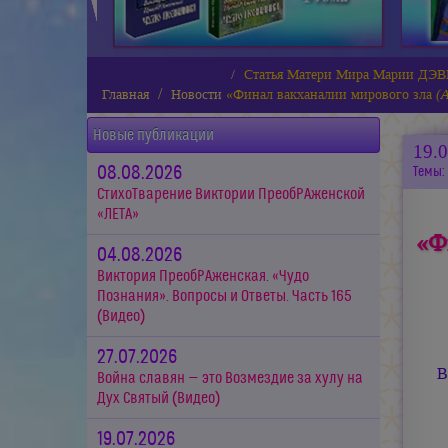
Статья Матери Мира Марии Д
Главная
Новости
«Финал вакханалии мирового зла
(
Новые публикации
19.
08.08.2026
Темы:
СтихоТварение Виктории ПреобРАженской
«ЛЕТА»
«Ф
04.08.2026
Виктория ПреобРАженская. «Чудо
Познания». Вопросы и Ответы. Часть 165
(Видео)
27.07.2026
В
Война славян — это Возмездие за хулу на
Дух Святый (Видео)
19.07.2026