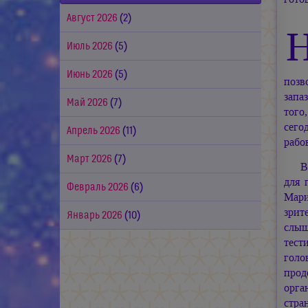
Август 2026
(2)
Июль 2026
(5)
Июнь 2026
(5)
позв
запа
Май 2026
(7)
того
сего
Апрель 2026
(11)
рабо
Март 2026
(7)
В
для 
Февраль 2026
(6)
Мар
зрит
Январь 2026
(10)
слыш
тест
голо
прод
орга
стра