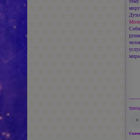
тему
миру
Духо
Моли
Соби
руша
чело
услу
мира
Прослу
Скача