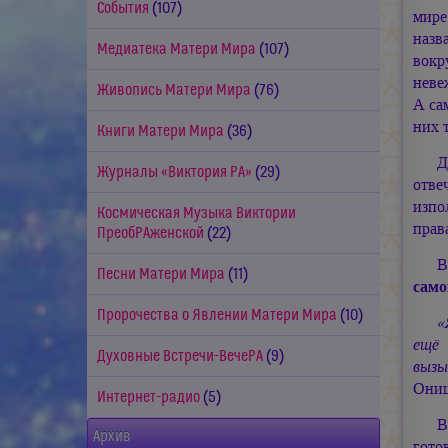
События
(107)
мире
назв
Медиатека Матери Мира
(107)
вокр
неве
Живопись Матери Мира
(76)
А са
них 
Книги Матери Мира
(36)
Д
Журналы «Виктория РА»
(29)
отве
изпо
Космическая Музыка Виктории
прав
ПреобРАженской
(22)
В
Песни Матери Мира
(11)
само
Пророчества о Явлении Матери Мира
(10)
«
ещё 
Духовные Встречи-ВечеРА
(9)
вызы
Онищ
Интернет-радио
(5)
В
Архив
гото