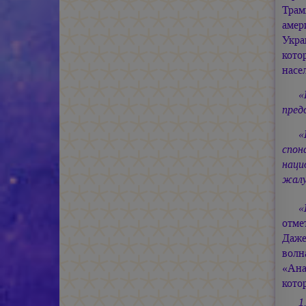
Трам
амер
Укра
кото
насе
«
пред
«
спон
наци
жалу
«
отме
Даже
волн
«Ана
кото
1