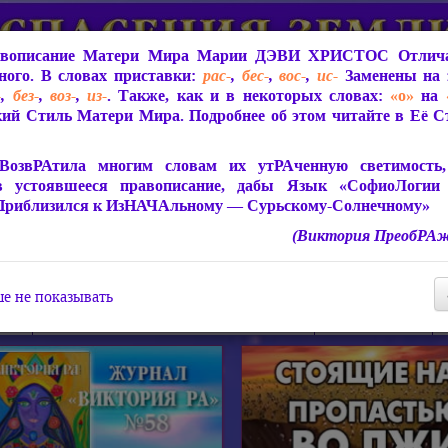
вописание Матери Мира
Марии ДЭВИ ХРИСТОС
Отлича
ого. В словах приставки:
рас-
,
бес-
,
вос-
,
ис-
Заменены на 
-
,
без-
,
воз-
,
из-
. Также, как и в некоторых словах:
«о»
на
ий Стиль Матери Мира. Подробнее об этом читайте в Её 
 Мира
О ПрогРАмме «ЮСМАЛОС»
Библиотека
Защит
ВозвРАтила многим словам их утРАченную светимость, 
в устоявшееся правописание, дабы Язык «СофиоЛогии
Приблизился к ИзНАЧАльному — Сурьскому-Солнечному»
(Виктория ПреобРАж
СофиоЛогия Матери Мира
Живое Слово Матери Мир
Статьи, Книги, Видео, Аудио 
е не показывать
ира
Пророчества о Явлении Матери Мира
Молитва Света