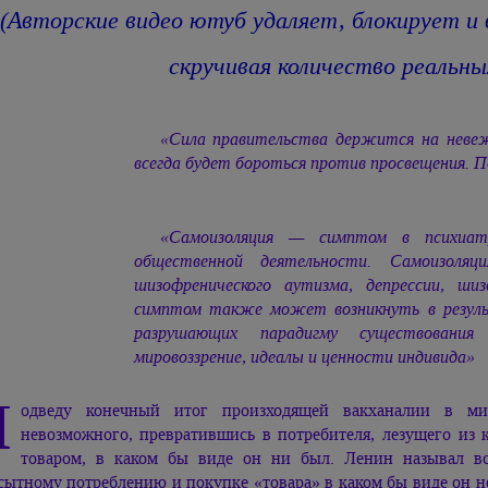
(Авторские видео ютуб удаляет, блокирует и
скручивая количество реальн
«Сила правительства держится на невеж
всегда будет бороться против просвещения. 
«Самоизоляция — симптом в психиа
общественной деятельности. Самоизоля
шизофренического аутизма, депрессии, ши
симптом также может возникнуть в резуль
разрушающих парадигму существования
мировоззрение, идеалы и ценности индивида»
П
одведу конечный итог произходящей вакханалии в ми
невозможного, превратившись в потребителя, лезущего из 
товаром, в каком бы виде он ни был. Ленин называл в
сытному потреблению и покупке «товара» в каком бы виде он н