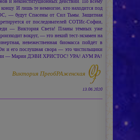
анов и неконституционных действий. По всему
 концу. И лишь те немногие, кто находится под
ОС, —
будут Спасены от Сил Тьмы. Защитная
ретируется от последователей
СОТИс-Софии,
реди — Виктория Света! Планы тёмных уже
произходит вокруг, — это некий тест-экзамен на
 инертная, невежественная биомасса пойдёт в
Он и его послушная свора — это чистильщики
фии —
Марии ДЭВИ ХРИСТОС!
УРА!
АУМ РА!
Виктория ПреобРАженская
13.06.2020