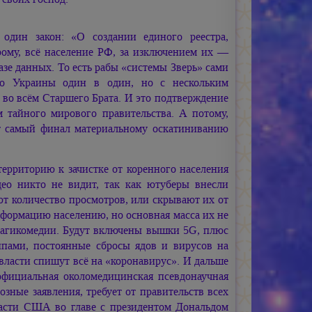
один закон: «О создании единого реестра,
рому, всё население РФ, за изключением их —
азе данных. То есть рабы «системы Зверь» сами
во Украины один в один, но с нескольким
 во всём Старшего Брата. И это подтверждение
м тайного мирового правительства. А потому,
тот самый финал материальному оскатиниванию
ерриторию к зачистке от коренного населения
ео никто не видит, так как ютуберы внесли
т количество просмотров, или скрывают их от
нформацию населению, но основная масса их не
трагикомедии. Будут включены вышки 5G, плюс
ипами, постоянные сбросы ядов и вирусов на
власти спишут всё на «коронавирус». И дальше
официальная околомедицинская псевдонаучная
озные заявления, требует от правительств всех
ласти США во главе с президентом Дональдом