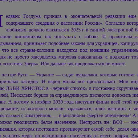
Н
едавно Госдума приняла в окончательной редакции ещё 
содержащего сведения о населении России». Согласно кото
любимых, должно оказаться к 2025 г. в единой электронной б
олили чиновникам так поступать с собою. И правительст
здыванием, принимает подобные законы для украинцев, копируя
, что все страны-колонии находятся под внешним управление
дня не просто завершается мировая вакханалия, а подходит 
в «системы Зверь». Ибо дальше так продолжаться не может.
 центре Руси — Украине — сидят вурдалаки, которые готовят т
пришлых хасидов. И народ молча всё проглатывает. Мои вид
ию ДЭВИ ХРИСТОС
в «чёрный список» и постоянно скручиваю
елей. Несколько борцов за справедливость пытаются доносить и
ит. А потому, к ноябрю 2020 года наступит финал всей этой 
ирование, от которого многие заражаются, плюс вакцины с ч
вы славян с химтрейлов, — и миллионы смертей обезпечены! А 
олжат геноцидить белое население. Неспроста же: ВОЗ — не
низация, которая постоянно противоречит самой себе, делая оди
н усилить меры по вакцинации населения от всего подряд. В