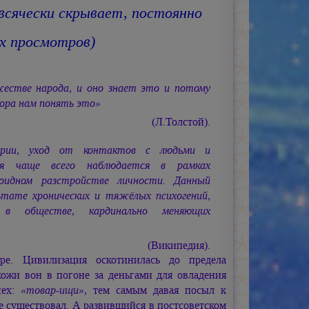
 всячески скрывает, постоянно
ых просмотров)
естве народа, и оно знает это и потому
Пора нам понять это»
(Л.Толстой).
трии, уход от контактов с людьми и
ция чаще всего наблюдается в рамках
зоидном разстройстве личности. Данный
тате хронических и тяжёлых психогений,
 в обществе, кардинально меняющих
(Википедия).
ре. Цивилизация оскотинилась до предела
кожи вон в погоне за деньгами для овладения
сех:
«товар-ищи»
,
тем самым давая посыл к
е существовал. А развившийся в постсоветском