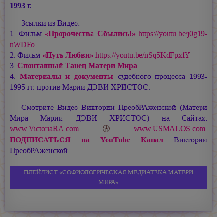
1993 г.
Зсылки из Видео:
1. Фильм
«Пророчества Сбылись!»
https://youtu.be/j0g19-
nWDFo
2. Фильм
«Путь Любви»
https://youtu.be/nSq5KdFpxfY
3.
Спонтанный Танец Матери Мира
4.
Материалы и документы
судебного процесса 1993-
1995 гг. против
Марии ДЭВИ ХРИСТОС
.
Смотрите Видео Виктории ПреобРАженской (Матери
Мира
Марии ДЭВИ ХРИСТОС
) на Сайтах:
www.VictoriaRA.com
www.USMALOS.com
.
ПОДПИСАТЬСЯ на YouTube Канал
Виктории
ПреобРАженской.
ПЛЕЙЛИСТ «СОФИОЛОГИЧЕСКАЯ МЕДИАТЕКА МАТЕРИ
МИРА»