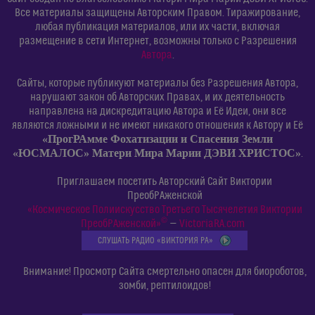
Все материалы защищены Авторским Правом. Тиражирование,
любая публикация материалов, или их части, включая
размещение в сети Интернет, возможны только с Разрешения
Автора
.
Сайты, которые публикуют материалы без Разрешения Автора,
нарушают закон об Авторских Правах, и их деятельность
направлена на дискредитацию Автора и Её Идеи, они все
являются ложными и не имеют никакого отношения к Автору и Её
«ПрогРАмме Фохатизации и Спасения Земли
«ЮСМАЛОС» Матери Мира Марии ДЭВИ ХРИСТОС»
.
Приглашаем посетить Авторский Сайт Виктории
ПреобРАженской
«Космическое Полиискусство Третьего Тысячелетия Виктории
©
ПреобРАженской»
—
VictoriaRA.com
СЛУШАТЬ РАДИО «ВИКТОРИЯ РА»
Внимание! Просмотр Сайта смертельно опасен для биороботов,
зомби, рептилоидов!