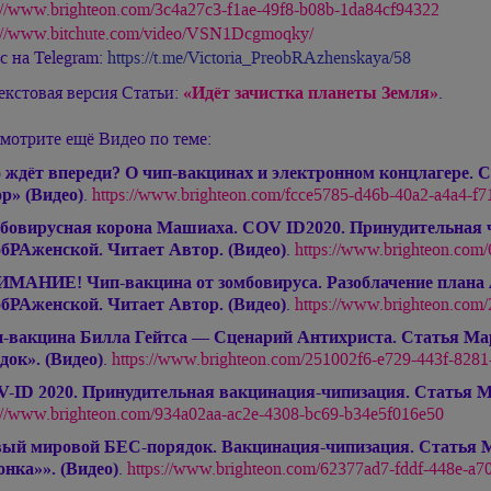
://www.brighteon.com/3c4a27c3-f1ae-49f8-b08b-1da84cf94322
s://www.bitchute.com/video/VSN1Dcgmoqky/
с на Telegram:
https://t.me/Victoria_PreobRAzhenskaya/58
екстовая версия Статьи:
«Идёт зачистка планеты Земля»
.
мотрите ещё Видео по теме:
 ждёт впереди? О чип-вакцинах и электронном концлагере
р» (Видео)
.
https://www.brighteon.com/fcce5785-d46b-40a2-a4a4-f
бовирусная корона Машиаха. COV ID2020. Принудительная 
бРАженской. Читает Автор. (Видео)
.
https://www.brighteon.com
МАНИЕ! Чип-вакцина от зомбовируса. Разоблачение плана 
бРАженской. Читает Автор. (Видео)
.
https://www.brighteon.com
-вакцина Билла Гейтса — Сценарий Антихриста. Статья
Ма
док». (Видео)
.
https://www.brighteon.com/251002f6-e729-443f-828
-ID 2020. Принудительная вакцинация-чипизация. Статья
М
://www.brighteon.com/934a02aa-ac2e-4308-bc69-b34e5f016e50
ый мировой БЕС-порядок. Вакцинация-чипизация. Статья
онка»». (Видео)
.
https://www.brighteon.com/62377ad7-fddf-448e-a