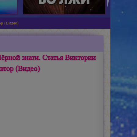
ор (Видео)
Чёрной знати. Статья Виктории
втор (Видео)