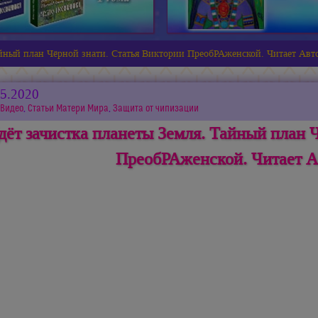
айный план Чёрной знати. Статья Виктории ПреобРАженской. Читает Авт
05.2020
Видео
,
Статьи Матери Мира
,
Защита от чипизации
дёт зачистка планеты Земля. Тайный план 
ПреобРАженской. Читает А