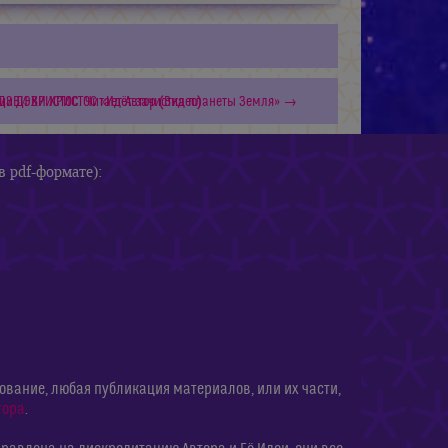
ДЭВИ ХРИСТОС. Читает Автор (Видео)
ии ДЭВИ ХРИСТОС «Идёт зачистка планеты Земля» →
в pdf-формате):
ание, любая публикация материалов, или их части,
тора
.