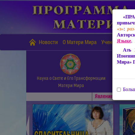
«ПРА
привычн
«з»
:
раз
Авторск
Языке
.
Новости
О Матери Мира
Учение Матери
Азъ 
Измени
Мира» 
Наука о Свете и Его Трансформации
Матери Мира
Больш
Явлениe Матери М
◄