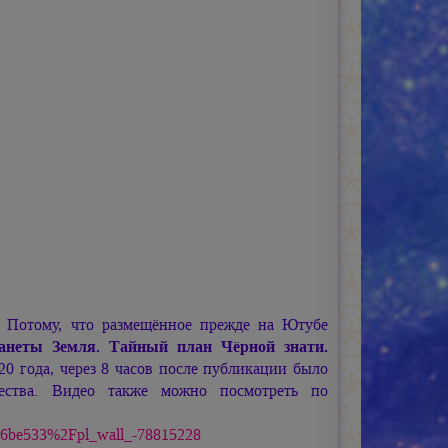
ы. Потому, что размещённое прежде на Ютубе
ланеты Земля. Тайный план Чёрной знати.
20 года, через 8 часов после публикации было
ества. Видео также можно посмотреть по
296be533%2Fpl_wall_-78815228