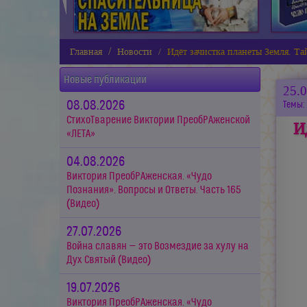
Главная
Новости
Идёт зачистка планеты Земля. Т
Новые публикации
25.
08.08.2026
Темы:
СтихоТварение Виктории ПреобРАженской
И
«ЛЕТА»
04.08.2026
Виктория ПреобРАженская. «Чудо
Познания». Вопросы и Ответы. Часть 165
(Видео)
27.07.2026
Война славян — это Возмездие за хулу на
Дух Святый (Видео)
19.07.2026
Виктория ПреобРАженская. «Чудо