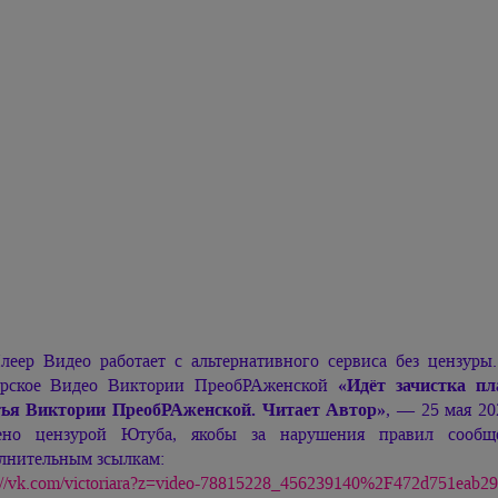
леер Видео работает с альтернативного сервиса без цензур
рское Видео Виктории ПреобРАженской
«Идёт зачистка п
ья Виктории ПреобРАженской. Читает Автор»
, — 25 мая 20
ено цензурой Ютуба, якобы за нарушения правил сообщ
лнительным зсылкам:
s://vk.com/victoriara?z=video-78815228_456239140%2F472d751eab