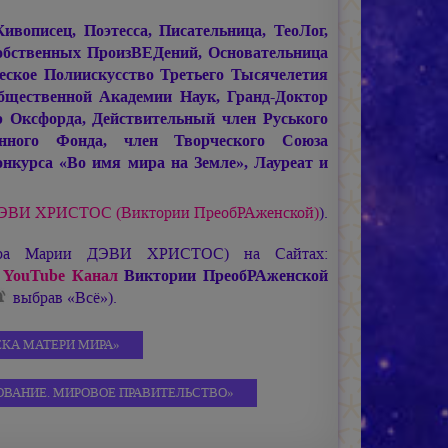
писец, Поэтесса, Писательница, ТеоЛог,
обственных ПроизВЕДений, Основательница
ское Полиискусство Третьего Тысячелетия
щественной Академии Наук, Гранд-Доктор
 Оксфорда, Действительный член Руського
енного Фонда, член Творческого Союза
нкурса «Во имя мира на Земле», Лауреат и
ДЭВИ ХРИСТОС (Виктории ПреобРАженской)
).
ира
Марии ДЭВИ ХРИСТОС
) на Сайтах:
YouTube Канал
Виктории ПреобРАженской
выбрав «Всё»).
КА МАТЕРИ МИРА»
ИРОВАНИЕ. МИРОВОЕ ПРАВИТЕЛЬСТВО»