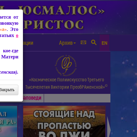
ется от
звонкую
«а»
. Это
Статьях
о
а от чипизации
Архив
EN
кое-где
 Матери
енская).
а.
«Космическое Полиискусство Третьего
©
и др.
Тысячелетия
Виктории ПреобРАженской»
Закрыть
Основные
Заповеди
►