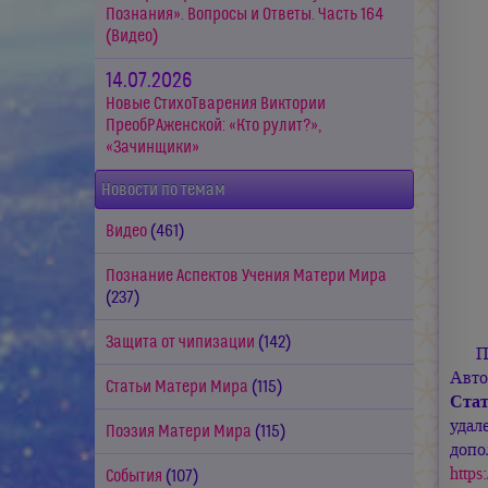
Познания». Вопросы и Ответы. Часть 164
(Видео)
14.07.2026
Новые СтихоТварения Виктории
ПреобРАженской: «Кто рулит?»,
«Зачинщики»
Новости по темам
Видео
(461)
Познание Аспектов Учения Матери Мира
(237)
Защита от чипизации
(142)
П
Авто
Статьи Матери Мира
(115)
Стат
удал
Поэзия Матери Мира
(115)
допо
http
События
(107)