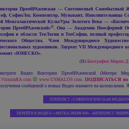
иктория ПреобРАженская — Светоносный Самобытный Живо
оф, СофиоЛог, Композитор, Музыкант, Изполнительница С
й Межгалактической КультУры Золотого Века — «Космиче
©
ории ПреобРАженской»
. Она — Академик Ноосферной Об
софии в области ТеоЛогии и ТеоСофии, полный профессор
ического Общества. Член Международного Художеств
ессиональных художников, Лауреат VII Международного ко
ломант «ЮНЕСКО».
(Из
Биографии Марии 
мотрите Видео Виктории ПреобРАженской (Матери М
VictoriaRA.com
www.USMALOS.com
.
ПОДПИСАТЬСЯ на 
 получения сообщений о новых Видео нажмите на колокольчик
ПЛЕЙЛИСТ «СОФИОЛОГИЧЕСКАЯ МЕДИАТЕ
ПЕРЕЙТИ В РАЗДЕЛ ««МЕТКА ЗВЕРЯ 666». АНТИХРИСТ. ЧИП