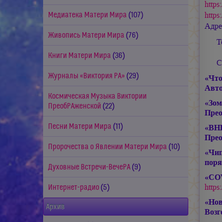
https
http
Медиатека Матери Мира
(107)
Адре
Живопись Матери Мира
(76)
Т
Книги Матери Мира
(36)
С
Журналы «Виктория РА»
(29)
«Что
Авто
Космическая Музыка Виктории
«Зом
ПреобРАженской
(22)
Прео
Песни Матери Мира
(11)
«ВНИ
Прео
Пророчества о Явлении Матери Мира
(10)
«Чип
поря
Духовные Встречи-ВечеРА
(9)
«COV
https
Интернет-радио
(5)
«Нов
Архив
Возг