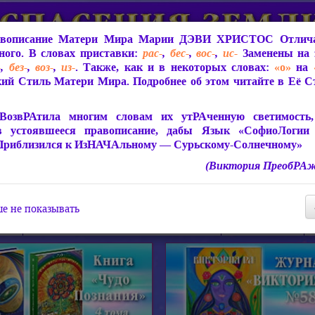
вописание Матери Мира
Марии ДЭВИ ХРИСТОС
Отлича
ого. В словах приставки:
рас-
,
бес-
,
вос-
,
ис-
Заменены на 
-
,
без-
,
воз-
,
из-
. Также, как и в некоторых словах:
«о»
на
ий Стиль Матери Мира. Подробнее об этом читайте в Её 
 Мира
О ПрогРАмме «ЮСМАЛОС»
Библиотека
Защит
ВозвРАтила многим словам их утРАченную светимость, 
в устоявшееся правописание, дабы Язык «СофиоЛогии
Приблизился к ИзНАЧАльному — Сурьскому-Солнечному»
(Виктория ПреобРАж
СофиоЛогия Матери Мира
Живое Слово Матери Мир
Статьи, Книги, Видео, Аудио 
е не показывать
ира
Пророчества о Явлении Матери Мира
Молитва Света