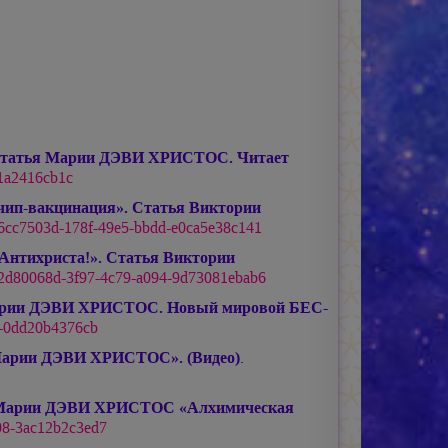
. Статья Марии ДЭВИ ХРИСТОС. Читает
71a2416cb1c
чип-вакцинация». Статья Виктории
/6cc7503d-178f-49e5-bbdd-e0ca5e38c141
Антихриста!». Статья Виктории
/2d80068d-3f97-4c79-a094-9d73081ebab6
рии ДЭВИ ХРИСТОС.
Новый мировой БЕС-
1-0dd20b4376cb
арии ДЭВИ ХРИСТОС».
(Видео)
.
Марии ДЭВИ ХРИСТОС
«Алхимическая
708-3ac12b2c3ed7