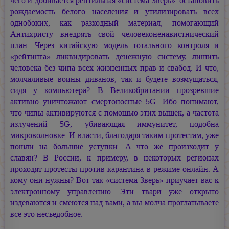
чего и добивается рептильная «система Зверь»: остановить
рождаемость белого населения и утилизировать всех
однобоких, как разходный материал, помогающий
Антихристу внедрять свой человеконенавистнический
план. Через китайскую модель тотального контроля и
«рейтинга» ликвидировать денежную систему, лишить
человека без чипа всех жизненных прав и свабод. И что,
молчаливые воины диванов, так и будете возмущаться,
сидя у компьютера? В Великобритании прозревшие
активно уничтожают смертоносные 5G. Ибо понимают,
что чипы активируются с помощью этих вышек, а частота
излучений 5G, убивающая иммунитет, подобна
микроволновке. И власти, благодаря таким протестам, уже
пошли на большие уступки. А что же произходит у
славян? В России, к примеру, в некоторых регионах
проходят протесты против карантина в режиме онлайн. А
кому они нужны? Вот так «система Зверь» приучает вас к
электронному управлению. Эти твари уже открыто
издеваются и смеются над вами, а вы молча проглатываете
всё это несъедобное.