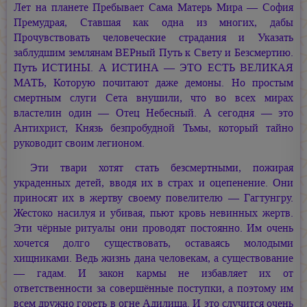
Лет на планете Пребывает Сама Матерь
Мира —
София
Премудрая, Ставшая как одна из многих, дабы
Прочувствовать человеческие страдания и Указать
заблудшим землянам ВЕРный Путь к Свету и Безсмертию.
Путь ИСТИНЫ. А
ИСТИНА —
ЭТО ЕСТЬ ВЕЛИКАЯ
МАТЬ, Которую почитают даже демоны. Но простым
смертным слуги Сета внушили, что во всех мирах
властелин один — Отец Небесный. А сегодня — это
Антихрист, Князь безпробудной Тьмы, который тайно
руководит своим легионом.
Эти твари хотят стать безсмертными, пожирая
украденных детей, вводя их в страх и оцепенение. Они
приносят их в жертву своему повелителю — Гагтунгру.
Жестоко насилуя и убивая, пьют кровь невинных жертв.
Эти чёрные ритуалы они проводят постоянно. Им очень
хочется долго существовать, оставаясь молодыми
хищниками. Ведь жизнь дана человекам, а существование
— гадам. И закон кармы не избавляет их от
ответственности за совершённые поступки, а поэтому им
всем дружно гореть в огне Адилища. И это случится очень