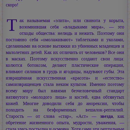
скоро!
Т
ак называемая «элита», или свинота у корыта,
возомнившая себя «владыками мира», — это
отходы общества: нелюдь и нежить. Поэтому они
постоянно себя «омолаживают» таблетками и уколами,
сделанными на основе вытяжки из убиенных младенцев и
малолетних детей. Как их отличить от человеков? Все они
в масках. Поэтому искусственно создают свои лица:
колются ботоксом, делают пластические операции,
вливают силикон в грудь и ягодицы, надувают губы. Эта
извращённая искусственная «красота» и «естество»
самоизвращенцев стала неким культом. Именно поэтому
всему миру был навязан безчеловечный стандарт
натянутого «молодого лица» и костей, едва обтянутых
кожей. Многие доводили себя до анорексии, чтобы
походить на безформенных вешалок-рептилий.
Старость —
от слова «стар», «Аст» —
звезда
, как
обретение жизненного опыта, мудрости, уважения, —
стала здесь постыдна и осмеяна. Хотя сами эти рептильные