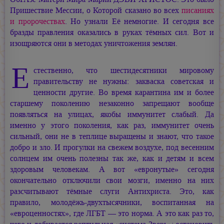
Пришествие Мессии, о Которой сказано во всех
писаниях
и пророчествах
. Но узнали Её немногие. И сегодня все
бразды правления оказались в руках тёмных сил. Вот и
изощряются они в методах уничтожения землян.
Е
стественно, что шестидесятники мировому
правительству не нужны: закваска советская и
ценности другие. Во время карантина им и более
старшему поколению незаконно запрещают вообще
появляться на улицах, якобы иммунитет слабый. Да
именно у этого поколения, как раз, иммунитет очень
сильный, они не в теплице выращены и знают, что такое
добро и зло. И прогулки на свежем воздухе, под весенним
солнцем им очень полезны так же, как и детям и всем
здоровым человекам. А вот «евронутые» сегодня
окончательно отключили свои мозги, именно на них
разсчитывают тёмные слуги Антихриста. Это, как
правило, молодёжь-двухтысячники, воспитанная на
«евроценностях», где ЛГБТ — это норма. А это как раз то,