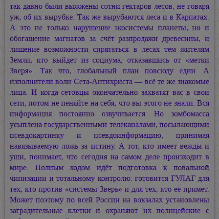
так давно были выжжены сотни гектаров лесов, не говаря
уж, об их вырубке. Так же вырубаются леса и в Карпатах.
А это не только нарушение экосистемы планеты, но и
обогащение магнатов за счёт разпродажи древесины, и
лишение возможности спрятаться в лесах тем жителям
Земли, кто выйдет из социума, отказавшись от «метки
Зверя». Так что, глобальный план повсюду един. А
изполнители воли Сета-Антихриста — всё те же знакомые
лица. И когда сетовцы окончательно захватят вас в свои
сети, потом не пеняйте на себя, что вы этого не знали. Вся
информация постоянно озвучивается. Но зомбомасса
усыплена государственными телеканалами, посылающими
псевдокартинку и псевдоинформацию, принимая
навязываемую ложь за истину. А тот, кто имеет вежды и
уши, понимает, что сегодня на самом деле произходит в
мире. Полным ходом идёт подготовка к повальной
чипизации и тотальному контролю: готовится ГУЛАГ для
тех, кто против «системы Зверь» и для тех, кто её примет.
Может поэтому по всей России на вокзалах установлены
заградительные клетки и охраняют их полицейские с