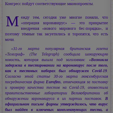
Конгресс пойдут соответствующие законопроекты.
М
ежду тем, сегодня уже многие поняли, что
«операция коронавирус» — это прикрытие
внедрения «нового мирового бес-порядка», и
поэтому тёмные так засуетились и торопятся, что есть
мочи.
«31-го марта популярная британская газета
«Телеграф» (The Telegraph) сообщила шокирующую
новость, которая вышла под заголовком:
«Возникла
задержка в тестировании на коронавирус после того,
как в тестовых наборах был обнаружен Covid-19
.
Согласно этой статье 30-го марта люксембургская
посредническая фирма
Eurofins
, отвечающая за поставку
и проверку качества тестов на Covid-19, оповестила
правительственные лаборатории Великобритании об
обнаружении коронавируса в их партии поставок.
В
официальном письме фирмы утверждалось, что вирус
был найден в ключевых комплектующих теста, а