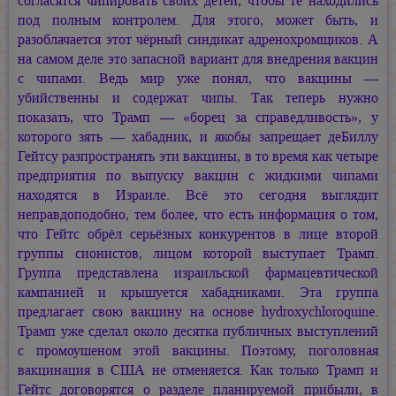
согласятся чипировать своих детей, чтобы те находились
под полным контролем. Для этого, может быть, и
разоблачается этот чёрный синдикат адренохромщиков. А
на самом деле это запасной вариант для внедрения вакцин
с чипами. Ведь мир уже понял, что вакцины —
убийственны и содержат чипы. Так теперь нужно
показать, что Трамп — «борец за справедливость», у
которого зять — хабадник, и якобы запрещает деБиллу
Гейтсу разпространять эти вакцины, в то время как четыре
предприятия по выпуску вакцин с жидкими чипами
находятся в Израиле. Всё это сегодня выглядит
неправдоподобно, тем более, что есть информация о том,
что Гейтс обрёл серьёзных конкурентов в лице второй
группы сионистов, лицом которой выступает Трамп.
Группа представлена израильской фармацевтической
кампанией и крышуется хабадниками. Эта группа
предлагает свою вакцину на основе hydroxychloroquine.
Трамп уже сделал около десятка публичных выступлений
с промоушеном этой вакцины. Поэтому, поголовная
вакцинация в США не отменяется. Как только Трамп и
Гейтс договорятся о разделе планируемой прибыли, в