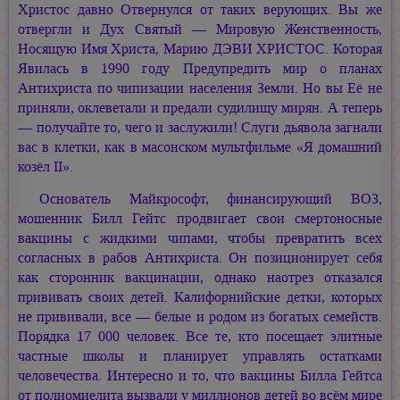
Христос давно Отвернулся от таких верующих. Вы же
отвергли и
Дух Святый —
Мировую Женственность,
Носящую Имя Христа,
Марию ДЭВИ ХРИСТОС.
Которая
Явилась в 1990 году Предупредить мир о планах
Антихриста по чипизации населения Земли. Но вы Её не
приняли, оклеветали и предали судилищу мирян. А теперь
— получайте то, чего и заслужили! Слуги дьявола загнали
вас в клетки, как в масонском мультфильме «Я домашний
козёл II».
Основатель Майкрософт, финансирующий ВОЗ,
мошенник Билл Гейтс продвигает свои смертоносные
вакцины с жидкими чипами, чтобы превратить всех
согласных в рабов Антихриста. Он позиционирует себя
как сторонник вакцинации, однако наотрез отказался
прививать своих детей. Калифорнийские детки, которых
не прививали, все — белые и родом из богатых семейств.
Порядка 17 000 человек. Все те, кто посещает элитные
частные школы и планирует управлять остатками
человечества. Интересно и то, что вакцины Билла Гейтса
от полиомиелита вызвали у миллионов детей во всём мире