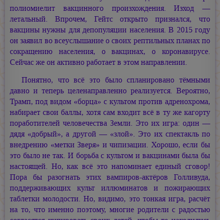
полиомиелит вакцинного произхождения. Изход —
летальный. Впрочем, Гейтс открыто признался, что
вакцины нужны для депопуляции населения. В 2015 году
он заявил во всеуслышание о своих рептильных планах по
сокращению населения, о вакцинах, о коронавирусе.
Сейчас же он активно работает в этом направлении.
Понятно, что всё это было спланировано тёмными
давно и теперь целенаправленно реализуется. Вероятно,
Трамп, под видом «борца» с культом против адренохрома,
набирает свои баллы, хотя сам входит всё в ту же кагорту
поработителей человечества Земли. Это их игра: один —
дядя «добрый», а другой — «злой». Это их спектакль по
внедрению «метки Зверя» и чипизации. Хорошо, если бы
это было не так. И борьба с культом и вакцинами была бы
настоящей. Но, как всё это напоминает единый сговор!
Пора бы разогнать этих вампиров-актёров Голливуда,
поддерживающих культ иллюминатов и пожирающих
таблетки молодости. Но, видимо, это тонкая игра, расчёт
на то, что именно поэтому, многие родители с радостью