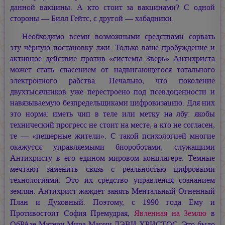
данной вакцины. А кто стоит за вакцинами? С одной
стороны — Билл Гейтс, с другой — хабадники.
Необходимо всеми возможными средствами сорвать
эту чёрную постановку лжи. Только ваше пробуждение и
активное действие против «системы Зверь» Антихриста
может стать спасением от надвигающегося тотального
электронного рабства. Печально, что поколение
двухтысячников уже перестроено под псевдоценности и
навязываемую безпредельщиками цифровизацию. Для них
это норма: иметь чип в теле или метку на лбу: якобы
технический прогресс не стоит на месте, а кто не согласен,
те — «пещерные жители». С такой психологией многие
окажутся управляемыми биороботами, служащими
Антихристу в его едином мировом концлагере. Тёмные
мечтают заменить связь с реальностью цифровыми
технологиями. Это их средство управления сознанием
землян. Антихрист жаждет занять Ментальный Огненный
План и Духовный. Поэтому, с 1990 года Ему и
Противостоит София Премудрая,
Явленная на Землю
в
ОбРАзе Матери Мира
Марии ДЭВИ ХРИСТОС.
Это было