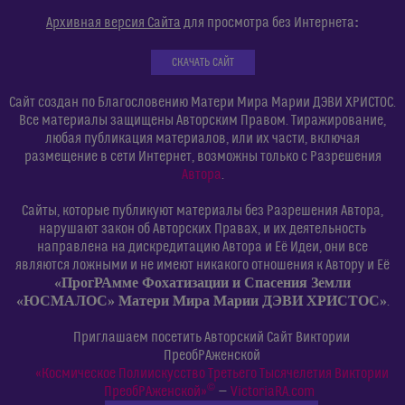
:
Архивная версия Сайта
для просмотра без Интернета
СКАЧАТЬ САЙТ
Сайт создан по Благословению Матери Мира Марии ДЭВИ ХРИСТОС.
Все материалы защищены Авторским Правом. Тиражирование,
любая публикация материалов, или их части, включая
размещение в сети Интернет, возможны только с Разрешения
Автора
.
Сайты, которые публикуют материалы без Разрешения Автора,
нарушают закон об Авторских Правах, и их деятельность
направлена на дискредитацию Автора и Её Идеи, они все
являются ложными и не имеют никакого отношения к Автору и Её
«ПрогРАмме Фохатизации и Спасения Земли
«ЮСМАЛОС» Матери Мира Марии ДЭВИ ХРИСТОС»
.
Приглашаем посетить Авторский Сайт Виктории
ПреобРАженской
«Космическое Полиискусство Третьего Тысячелетия Виктории
©
ПреобРАженской»
—
VictoriaRA.com