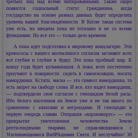
третьих лиц над всеми чипированными. Также скоро
появится социальный статус гражданина, когда
государство на основе разных данных будет определять
уровень вашей благонадёжности. В Китае такая система
уже есть, но введена пока не тотально и не со всеми
функциями. Но всё это — только дело времени.
А пока идёт подготовка к мировому концлагерю. Эти
кровососы с вашего молчаливого согласия загоняют всех
всё глубже и глубже в будку. Это пока пробный шар. К
концу года будет кульминация. А пока, всех постепенно
приучают к покорности: сидеть в самоизоляции, носить
намордники. Кстати, маска — это символ намордника, то
есть запрет на свабоду слова. И все, кто надел намордник,
— подтвердили своё согласие с геноцидом белой расы.
Ибо белого населения на Земле уже и не так много по
сравнению с азиатами и негроидами. И геноцидят в
первую очередь славян. Операция «коронавирус» — это
прикрытие уничтожения человечества Земли
рептилоидными тварями, не справляющимися с
Усиливающимися ВибРАциями Света. И неслучайно! 30