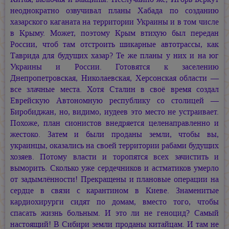
неоднократно озвучивал планы Хабада по созданию
хазарского каганата на территории Украины и в том числе
в Крыму. Может, поэтому Крым втихую был передан
России, чтоб там отстроить шикарные автотрассы, как
Таврида для будущих хазар? Те же планы у них и на юг
Украины и России. Готовятся к заселению
Днепропетровская, Николаевская, Херсонская области —
все злачные места. Хотя Сталин в своё время создал
Еврейскую Автономную республику со столицей —
Биробиджан, но, видимо, иудеев это место не устраивает.
Похоже, план сионистов внедряется целенаправленно и
жестоко. Затем и были проданы земли, чтобы вы,
украинцы, оказались на своей территории рабами будущих
хозяев. Потому власти и торопятся всех зачистить и
выморить. Сколько уже сердечников и астматиков умерло
от задымлённости! Прекращены и плановые операции на
сердце в связи с карантином в Киеве. Знаменитые
кардиохирурги сидят по домам, вместо того, чтобы
спасать жизнь больным. И это ли не геноцид? Самый
настоящий! В Сибири земли проданы китайцам. И там не