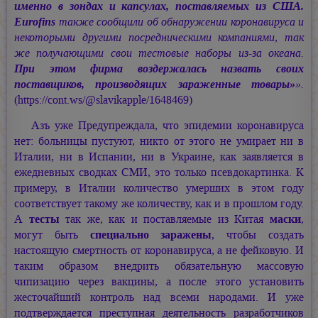
именно в зондах и капсулах, поставляемых из США.
Eurofins
также сообщили об обнаружении коронавируса и
некоторыми другими посредническими компаниями, так
же получающими свои тестовые наборы из-за океана.
При этом фирма воздержалась назвать своих
поставщиков, производящих зараженные товары»
».
(https://cont.ws/@slavikapple/1648469)
Азъ уже Предупреждала, что эпидемии коронавируса
нет: больницы пустуют, никто от этого не умирает ни в
Италии, ни в Испании, ни в Украине, как заявляется в
ежедневных сводках СМИ, это только псевдокартинка. К
примеру, в Италии количество умерших в этом году
соответствует такому же количеству, как и в прошлом году.
А
тесты
так же, как и поставляемые из Китая
маски
,
могут быть
специально заражены
, чтобы создать
настоящую смертность от коронавируса, а не фейковую. И
таким образом внедрить обязательную массовую
чипизацию через вакцины, а после этого установить
жесточайший контроль над всеми народами. И уже
подтверждается преступная деятельность разработчиков