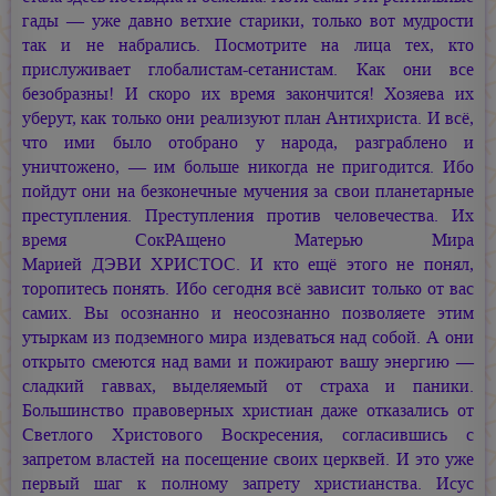
гады — уже давно ветхие старики, только вот мудрости
так и не набрались. Посмотрите на лица тех, кто
прислуживает глобалистам-сетанистам. Как они все
безобразны! И скоро их время закончится! Хозяева их
уберут, как только они реализуют план Антихриста. И всё,
что ими было отобрано у народа, разграблено и
уничтожено, — им больше никогда не пригодится. Ибо
пойдут они на безконечные мучения за свои планетарные
преступления. Преступления против человечества. Их
время СокРАщено Матерью Мира
Марией ДЭВИ ХРИСТОС.
И кто ещё этого не понял,
торопитесь понять. Ибо сегодня всё зависит только от вас
самих. Вы осознанно и неосознанно позволяете этим
утыркам из подземного мира издеваться над собой. А они
открыто смеются над вами и пожирают вашу энергию —
сладкий гаввах, выделяемый от страха и паники.
Большинство правоверных христиан даже отказались от
Светлого Христового Воскресения, согласившись с
запретом властей на посещение своих церквей. И это уже
первый шаг к полному запрету христианства. Исус