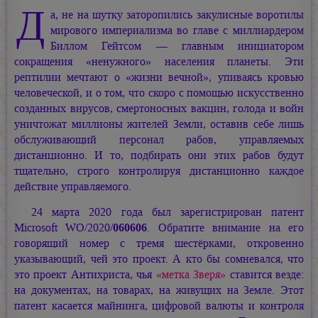
Д
а, не на шутку заторопились закулисные воротилы
мирового империализма во главе с миллиардером
Биллом Гейтсом — главным инициатором
сокращения «ненужного» населения планеты. Эти
рептилии мечтают о «жизни вечной», упиваясь кровью
человеческой, и о том, что скоро с помощью искусственно
созданных вирусов, смертоносных вакцин, голода и войн
уничтожат миллионы жителей Земли, оставив себе лишь
обслуживающий персонал рабов, управляемых
дистанционно. И то, подбирать они этих рабов будут
тщательно, строго контролируя дистанционно каждое
действие управляемого.
24 марта 2020 года был зарегистрирован патент
Microsoft WO/2020/
060606
. Обратите внимание на его
говорящий номер с тремя шестёрками, откровенно
указывающий, чей это проект. А кто бы сомневался, что
это проект Антихриста, чья
«метка Зверя»
ставится везде:
на документах, на товарах, на живущих на Земле. Этот
патент касается майнинга, цифровой валюты и контроля