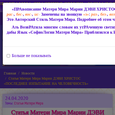
«ПРАвописание Матери Мира
Марии ДЭВИ ХРИСТО
рас-
,
бес-
,
вос-
,
ис-
Заменены на звонкую
«з»
:
раз-
,
без-
,
воз
Это Авторский Стиль Матери Мира. Подробнее об этом ч
Азъ ВозвРАтила многим словам их утРАченную светим
дабы Язык «СофиоЛогии Матери Мира» Приблизился к
Больше не показывать
Главная
Новости
Статья Матери Мира Марии ДЭВИ ХРИСТОС
«ПОСЛЕДНЕЕ ИЗПЫТАНИЕ НА ЧЕЛОВЕЧНОСТЬ»
24.04.2020
Темы:
Статьи Матери Мира
Статья Матери Мира Марии ДЭВИ