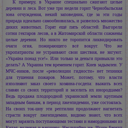
К примеру, в Украине специально сжигают целые
деревни и леса. Вот уже три недели горит Чернобыльская
зона отчуждения, некий заповедник, где за эти годы
прирада идеально самообновилась, и развелось множество
диких животных. Горят ещё пять областей. Выгорели
сотни гектаров лесов, а в Житомирской области сожжены
целые деревни. Но никто не торопится ликвидировать
очаги огня, пожирающего всё вокруг. Что же
укропатриоты не устраивают свои шествия, не зигуют:
«Україна понад усе!». Или только за деньги привыкли это
делать? А Украина тем временем горит. Киев задымлен. У
МЧС-ников, после «революции гидности» нет техники
для тушения пожаров. Может, потому, что власти
изполняют заказ своего хозяина-госдепа: выжить всех
славян со своих территорий и заселить их инородцами?
Ведь продажа плодородной украинской земли крупным
западным банкам, в период лжеэпидемии, уже состоялась.
На своих ток-шоу эти рептилии продолжают нагнетать
страсти вокруг лжеэпидемии, видимо знают, что всех
могут заразить поступающими тестами и намордниками из
Китая, включая и вакцины. Неслучайно же, Игорь Беркут