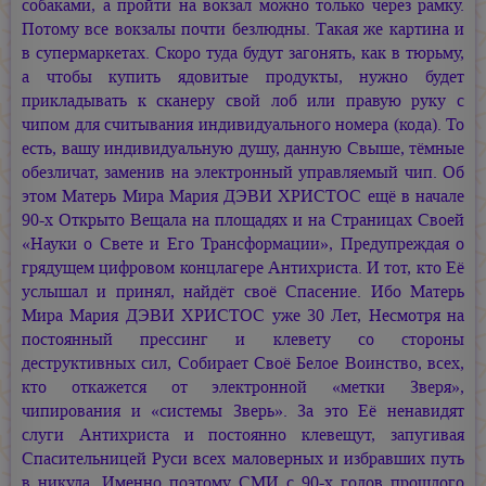
собаками, а пройти на вокзал можно только через рамку.
Потому все вокзалы почти безлюдны. Такая же картина и
в супермаркетах. Скоро туда будут загонять, как в тюрьму,
а чтобы купить ядовитые продукты, нужно будет
прикладывать к сканеру свой лоб или правую руку с
чипом для считывания индивидуального номера (кода). То
есть, вашу индивидуальную душу, данную Свыше, тёмные
обезличат, заменив на электронный управляемый чип. Об
этом Матерь Мира
Мария ДЭВИ ХРИСТОС
ещё в начале
90-х Открыто Вещала на площадях и на Страницах Своей
«Науки о Свете и Его Трансформации», Предупреждая о
грядущем цифровом концлагере Антихриста. И тот, кто Её
услышал и принял, найдёт своё Спасение. Ибо Матерь
Мира
Мария ДЭВИ ХРИСТОС
уже 30 Лет, Несмотря на
постоянный прессинг и клевету со стороны
деструктивных сил, Собирает Своё Белое Воинство, всех,
кто откажется от электронной «метки Зверя»,
чипирования и «системы Зверь». За это Её ненавидят
слуги Антихриста и постоянно клевещут, запугивая
Спасительницей Руси всех маловерных и избравших путь
в никуда. Именно поэтому СМИ с 90-х годов прошлого