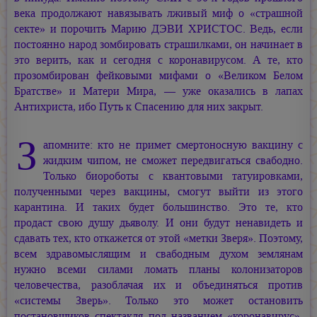
века продолжают навязывать лживый миф о «страшной
секте» и порочить
Марию ДЭВИ ХРИСТОС.
Ведь, если
постоянно народ зомбировать страшилками, он начинает в
это верить, как и сегодня с коронавирусом. А те, кто
прозомбирован фейковыми мифами о «Великом Белом
Братстве» и Матери Мира, — уже оказались в лапах
Антихриста, ибо Путь к Спасению для них закрыт.
З
апомните: кто не примет смертоносную вакцину с
жидким чипом, не сможет передвигаться свабодно.
Только биороботы с квантовыми татуировками,
полученными через вакцины, смогут выйти из этого
карантина. И таких будет большинство. Это те, кто
продаст свою душу дьяволу. И они будут ненавидеть и
сдавать тех, кто откажется от этой «метки Зверя». Поэтому,
всем здравомыслящим и свабодным духом землянам
нужно всеми силами ломать планы колонизаторов
человечества, разоблачая их и объединяться против
«системы Зверь». Только это может остановить
постановщиков спектакля под названием «коронавирус».