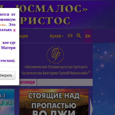
ется от
звонкую
«а»
. Это
Статьях
о
а от чипизации
Архив
EN
кое-где
 Матери
енская).
а.
«Космическое Полиискусство Третьего
©
и др.
Тысячелетия
Виктории ПреобРАженской»
Закрыть
Основные
Заповеди
►