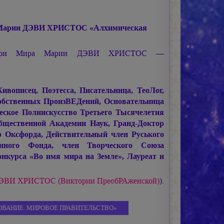
Марии ДЭВИ ХРИСТОС
«Алхимическая
тери Мира
Марии ДЭВИ ХРИСТОС —
писец, Поэтесса, Писательница, ТеоЛог,
обственных ПроизВЕДений, Основательница
ское Полиискусство Третьего Тысячелетия
щественной Академии Наук, Гранд-Доктор
 Оксфорда, Действительный член Руського
енного Фонда, член Творческого Союза
нкурса «Во имя мира на Земле», Лауреат и
ДЭВИ ХРИСТОС (Виктории ПреобРАженской)
).
ИРОВАНИЕ. МИРОВОЕ ПРАВИТЕЛЬСТВО»