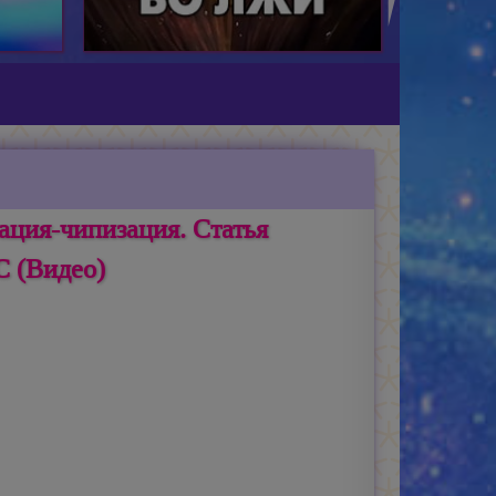
ация-чипизация. Статья
 (Видео)