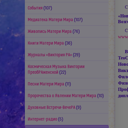
С
События
(107)
«Нов
Медиатека Матери Мира
(107)
Возг
С
Живопись Матери Мира
(76)
www
Книги Матери Мира
(36)
В
Журналы «Виктория РА»
(29)
ТеоС
Ново
Космическая Музыка Виктории
Викт
ПреобРАженской
(22)
Фило
Физ
Песни Матери Мира
(11)
Проф
дип
Пророчества о Явлении Матери Мира
(10)
Духовные Встречи-ВечеРА
(9)
Интернет-радио
(5)