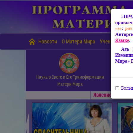
«ПРА
привычн
«з»
:
раз
Авторск
Языке
.
Новости
О Матери Мира
Учение Матери
Азъ 
Измени
Мира» 
Наука о Свете и Его Трансформации
Матери Мира
Больш
Явлениe Матери М
◄