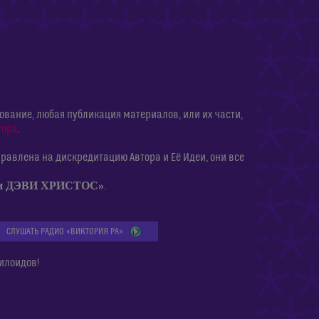
ание, любая публикация материалов, или их части,
тора
.
равлена на дискредитацию Автора и Её Идеи, они все
ии ДЭВИ ХРИСТОС»
.
СЛУШАТЬ РАДИО «ВИКТОРИЯ РА»
илоидов!