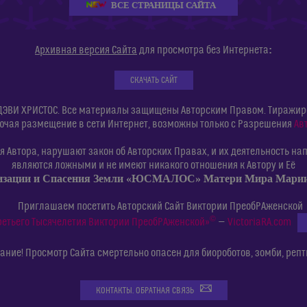
ВСЕ СТРАНИЦЫ САЙТА
:
Архивная версия Сайта
для просмотра без Интернета
СКАЧАТЬ САЙТ
ДЭВИ ХРИСТОС. Все материалы защищены Авторским Правом. Тиражиров
ючая размещение в сети Интернет, возможны только с Разрешения
Ав
 Автора, нарушают закон об Авторских Правах, и их деятельность нап
являются ложными и не имеют никакого отношения к Автору и Её
изации и Спасения Земли «ЮСМАЛОС» Матери Мира Мар
Приглашаем посетить Авторский Сайт Виктории ПреобРАженской
©
ретьего Тысячелетия Виктории ПреобРАженской»
—
VictoriaRA.com
ние! Просмотр Сайта смертельно опасен для биороботов, зомби, репт
КОНТАКТЫ. ОБРАТНАЯ СВЯЗЬ