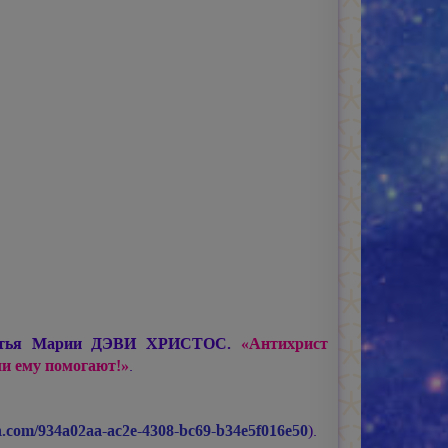
атья
Марии ДЭВИ ХРИСТОС.
«Антихрист
ели ему помогают!»
.
n.com/934a02aa-ac2e-4308-bc69-b34e5f016e50
).