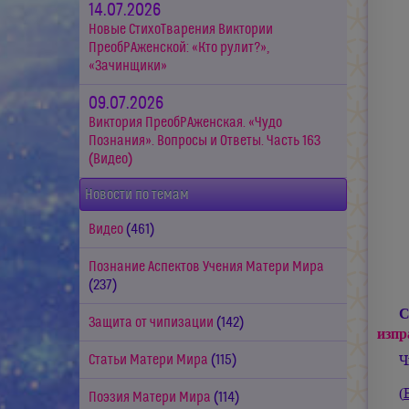
14.07.2026
Новые СтихоТварения Виктории
ПреобРАженской: «Кто рулит?»,
«Зачинщики»
09.07.2026
Виктория ПреобРАженская. «Чудо
Познания». Вопросы и Ответы. Часть 163
(Видео)
Новости по темам
Видео
(461)
Познание Аспектов Учения Матери Мира
(237)
C
Защита от чипизации
(142)
изпр
Ч
Статьи Матери Мира
(115)
(
Поэзия Матери Мира
(114)