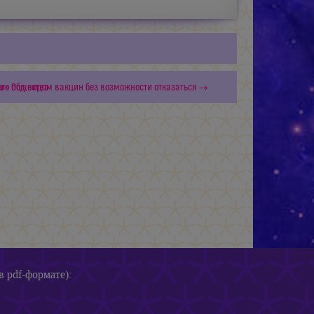
еря» под видом вакцин без возможности отказаться →
ого Общества
в pdf-формате):