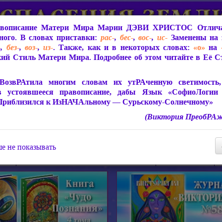
вописание Матери Мира
Марии ДЭВИ ХРИСТОС
Отлича
ого. В словах приставки:
рас-
,
бес-
,
вос-
,
ис-
Заменены на 
-
,
без-
,
воз-
,
из-
. Также, как и в некоторых словах:
«о»
на
ий Стиль Матери Мира. Подробнее об этом читайте в Её 
 Мира
О ПрогРАмме «ЮСМАЛОС»
Библиотека
Защит
ВозвРАтила многим словам их утРАченную светимость, 
в устоявшееся правописание, дабы Язык «СофиоЛогии
Приблизился к ИзНАЧАльному — Сурьскому-Солнечному»
(Виктория ПреобРАж
СофиоЛогия Матери Мира
Живое Слово Матери Мир
Статьи, Книги, Видео, Аудио 
е не показывать
ира
Пророчества о Явлении Матери Мира
Молитва Света