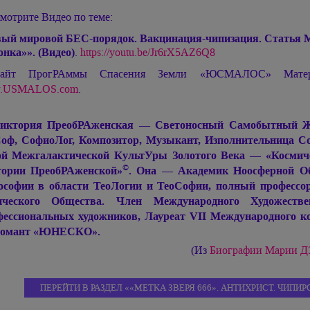
мотрите Видео по теме:
ый мировой БЕС-порядок. Вакцинация-чипизация. Статья
онка»». (Видео)
.
https://youtu.be/Jr6rX5AZ6Q8
айт ПрогРАммы Спасения Земли «ЮСМАЛОС» Ма
.USMALOS.com
.
иктория ПреобРАженская — Светоносный Самобытный Живо
оф, СофиоЛог, Композитор, Музыкант, Изполнительница С
й Межгалактической КультУры Золотого Века — «Космиче
©
ории ПреобРАженской»
. Она — Академик Ноосферной Об
софии в области ТеоЛогии и ТеоСофии, полный профессор
ического Общества. Член Международного Художеств
ессиональных художников, Лауреат VII Международного ко
ломант «ЮНЕСКО».
(Из
Биографии Марии 
ПЕРЕЙТИ В РАЗДЕЛ ««МЕТКА ЗВЕРЯ 666». АНТИХРИСТ. ЧИП