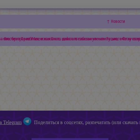
↑ Новости
тиранию, безправие всех, и основное, навязать гибельную чипизацию, «метку зв
← Виктория ПреобРАженская Cтала действительным членом Руського Физическ
а Telegram
Поделиться в соцсетях, разпечатать (или скачать 