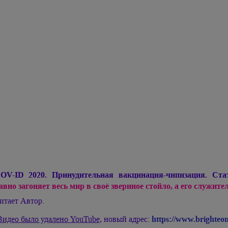
OV-ID 2020. Принудительная вакцинация-чипизация. Ст
авно загоняет весь мир в своё звериное стойло, а его служит
итает Автор.
Видео было удалено YouTube
, новый адрес:
https://www.brighteo