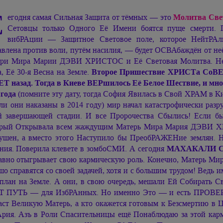
С
егодня самая Сильная Защита от тёмных — это
Молитва Све
Сетовцы только Одного Её Имени боятся пуще смерти. П
вибРАции —
Защитное Световое поле, которое НейтРА
авлена против воли, путём насилия, — будет ОСВАбаждён от неё,
ери Мира
Марии ДЭВИ ХРИСТОС
и Её Световая Молитва. Н
, Её 30-я Весна на Земле.
Второе Пришествие ХРИСТа СоВЕ
ЕТ назад. Тогда в Киеве ВЕРшилось Её Белое Шествие, и мн
 года
(помните эту дату, тогда София Явилась в Свой ХРАМ в Ки
ли они наказаны в 2014 году) мир начал катастрофически разр
й завершающей стадии. И все Пророчества Сбылись! Если бы
рый Открывала всем жаждущим Матерь Мира
Мария ДЭВИ Х
ушен, а вместо этого Наступило бы ПреобРАЖЕНие землян. Н
ния. Поверила клевете в зомбоСМИ. А сегодня
МАХАКАЛИ С
авно отыгрывает свою кармическую роль. Конечно, Матерь Мира 
шо справятся со своей задачей, хотя и с большим трудом! Вед
 план на Земле. А они, в свою очередь, мешали Ей Собирать 
Т ПУТЬ — для ИзбРАнных. Но именно
Это —
и есть ПРОВЕР
аст Великую Матерь, а кто окажется готовым к Безсмертию в
рия. Азъ в Роли Спасительницы ещё Понаблюдаю за этой кар