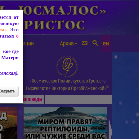
ется от
звонкую
«а»
. Это
Статьях
о
а от чипизации
Архив
EN
кое-где
 Матери
енская).
а.
«Космическое Полиискусство Третьего
©
и др.
Тысячелетия
Виктории ПреобРАженской»
Закрыть
Основные
Заповеди
►