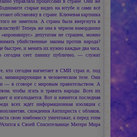
 тайно управляла процессами в стране. Они же
 Поднимите старые видео на ютубе и сами всё
нетают обстановку в стране. Ключевая картинка
этого не заметила. А страна была ввергнута в
 властвуй! Теперь же она в чёрном наморднике
, «коронавирус» депутатам не страшен, можно
инимать убийственные законы против народа?
ё быстрее, и менять их нужно каждые два часа,
то сегодня сеет панику публично, — служат
те, кто сегодня нагнетает в СМИ страх и, под
ии, мимикрирующие в человеческом теле. Они
ни — в сговоре с мировым правительством. А
твом, чтобы лгать и травить народы. Всех их
ает и изголодается. Вот и начнётся последняя
реди всех ждёт информационная изоляция с
нопланетян, схождения Антихриста с облаков,
иста свою зомбомассу уничтожат, а перед этим
бРАтится к Своей Спасительнице Матери Мира