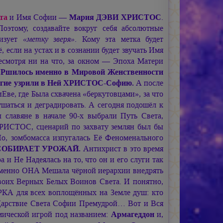
та
и Имя Софии —
Мария ДЭВИ ХРИСТОС
.
оэтому, создавайте вокруг себя абсолютные
лизует
«метку зверя»
. Кому эта метка будет
 если на устах и в сознании будет звучать Имя
есмотря ни на что, за окном — Эпоха Матери
Ршилось именно в Мировой Женственности
огие узрили в Ней
ХРИСТОС-Софию.
А после
Еве, где Была схвачена «беркутовцами», за что
ушаться и деградировать. А сегодня подошёл к
 славяне в начале 90-х выбрали Путь Света,
РИСТОС,
сценарий по захвату землян был бы
о, зомбомасса изпугалась Её Феноменального
ОБИРАЕТ УРОЖАЙ.
Антихрист в это время
и Не Надеялась на то, что он и его слуги так
ь именно ОНА Мешала чёрной иерархии внедрять
Своих Верных Белых Воинов Света. И понятно,
КА для всех воплощённых на Земле душ: кто
 Царствие Света Софии Премудрой… Вот и Вся
мической игрой под названием:
Армагеддон
и,