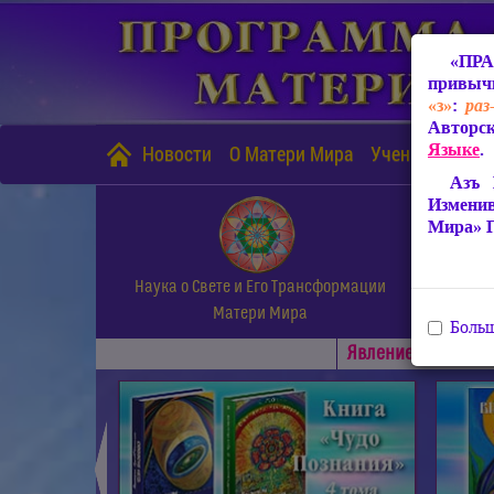
«ПРА
привычн
«з»
:
раз
Авторск
Языке
.
Новости
О Матери Мира
Учение Матери
Азъ 
Измени
Мира» 
Наука о Свете и Его Трансформации
Матери Мира
Больш
Явлениe Матери М
◄