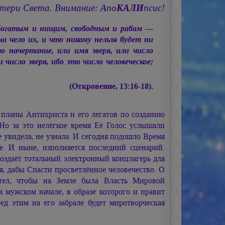
тери Света. Внимание: Апо
КАЛИ
псис!
 богатым и нищим, свободным и рабам —
а чело их, и что никому нельзя будет ни
о начертание, или имя зверя, или число
число зверя, ибо это число человеческое;
(Откровение, 13:16-18).
 планы Антихриста и его легатов по созданию
Но за это нелёгкое время Её Голос услышали
 увидела, не узнала. И сегодня подошло Время
. И ныне, изполняется последний сценарий.
создаёт тотальный электронный концлагерь для
, дабы Спасти просветлённое человечество. О
тел, чтобы на Земле была Власть Мировой
 мужском начале, в образе которого и правит
ед этим на его забрале будет миротворческая