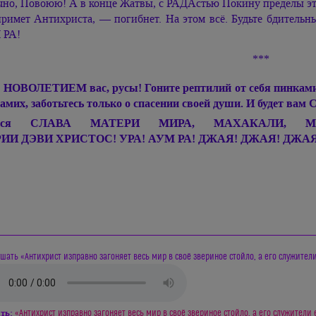
чно, Повоюю! А в конце Жатвы, с РАДАстью Покину пределы это
примет Антихриста, — погибнет. На этом всё. Будьте бдитель
 РА!
***
 НОВОЛЕТИЕМ вас, русы! Гоните рептилий от себя пинками! 
самих, заботьтесь только о спасении своей души. И будет вам 
Вся СЛАВА МАТЕРИ МИРА, МАХАКАЛИ, МА
ИИ ДЭВИ ХРИСТОС!
УРА!
АУМ РА!
ДЖАЯ! ДЖАЯ! ДЖА
шать «Антихрист изправно загоняет весь мир в своё звериное стойло, а его служители
ть:
«Антихрист изправно загоняет весь мир в своё звериное стойло, а его служители