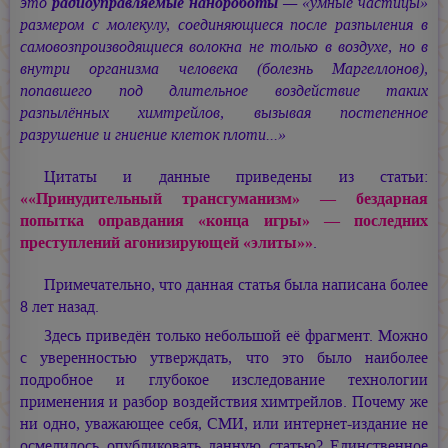
это
радиоуправляемые нанороботы
— «умные частицы»
размером с молекулу, соединяющиеся после разпыления в
самовозпроизводящиеся волокна не только в воздухе, но в
внутри организма человека (болезнь Маргеллонов),
попавшего под длительное воздействие таких
разпылённых химтрейлов, вызывая постепенное
разрушение и гниение клеток плоти...»
Цитаты и данные приведены из статьи:
««Принудительный трансгуманизм» — бездарная
попытка оправдания «конца игры» — последних
преступлений агонизирующей «элиты»»
.
Примечательно, что данная статья была написана более
8 лет назад.
Здесь приведён только небольшой её фрагмент. Можно
с уверенностью утверждать, что это было наиболее
подробное и глубокое изследование технологии
применения и разбор воздействия химтрейлов. Почему же
ни одно, уважающее себя, СМИ, или интернет-издание не
осмелилось опубликовать данную статью? Единственное