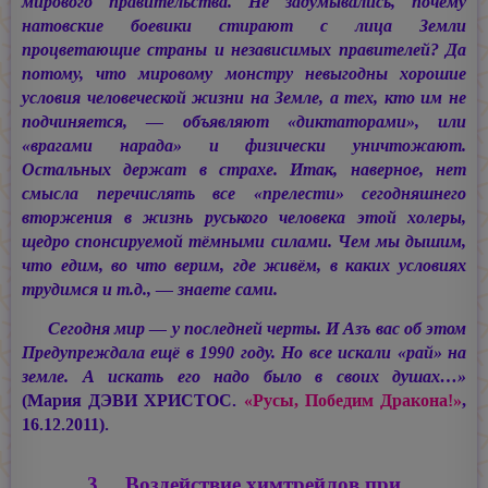
мирового правительства. Не задумывались, почему
натовские боевики стирают с лица Земли
процветающие страны и независимых правителей? Да
потому, что мировому монстру невыгодны хорошие
условия человеческой жизни на Земле, а тех, кто им не
подчиняется, — объявляют «диктаторами», или
«врагами нарада» и физически уничтожают.
Остальных держат в страхе. Итак, наверное, нет
смысла перечислять все «прелести» сегодняшнего
вторжения в жизнь руського человека этой холеры,
щедро спонсируемой тёмными силами. Чем мы дышим,
что едим, во что верим, где живём, в каких условиях
трудимся и т.д., — знаете сами.
Сегодня мир — у последней черты. И Азъ вас об этом
Предупреждала ещё в 1990 году. Но все искали «рай» на
земле. А искать его надо было в своих душах…»
(Мария ДЭВИ ХРИСТОС.
«Русы, Победим Дракона!»
,
16.12.2011).
3. Воздействие химтрейлов при