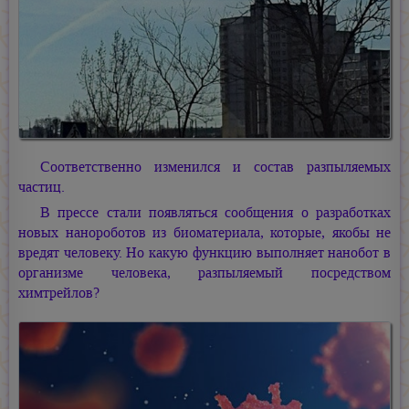
Соответственно изменился и состав разпыляемых
частиц.
В прессе стали появляться сообщения о разработках
новых нанороботов из биоматериала, которые, якобы не
вредят человеку. Но какую функцию выполняет нанобот в
организме человека, разпыляемый посредством
химтрейлов?