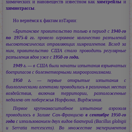
химических и нановеществ известном как
химтрейлы
и
химиотрассы
.
Но вернёмся к фактам изТарии:
«Британское правительство только в период с
1940-го
по 1975-й гг.
провело огромное количество разпылений
высокотоксических отравляющих химреагентов. Вслед за
ним, правительство США стало проводить регулярные
разпыления ядов уже с
1950-го года.
1949 г.
— в США были начаты изпытания взрывчатых
боеприпасов с болезнетворными микроорганизмами.
1950 г.
— первые открытые изпытания с
биологическими агентами проводились в различных местах
воздействия, включая территории, разположенные
недалеко от побережья Норфолка, Вирджиния.
Первое крупномасштабное изпытание аэрозоля
проводилось в Заливе Сан-Франциско
в сентябре 1950-го
года
с изпользованием двух видов бактерий (Bacillus globigii
и Serratia mercescens). Во множестве экспериментов