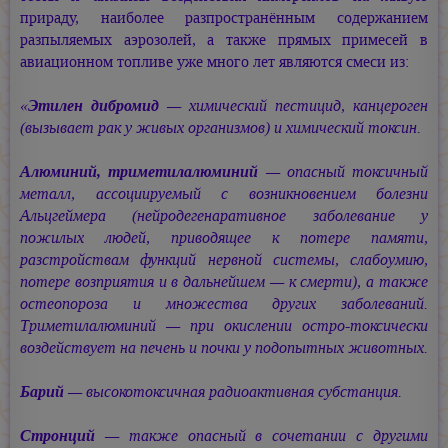
прираду, наиболее разпространённым содержанием
разпыляемых аэрозолей, а также прямых примесей в
авиационном топливе уже много лет являются смеси из:
«
Этилен дибромид
— химический пестицид, канцероген
(вызывает рак у живых организмов) и химический токсин.
Алюминий, триметилалюминий
— опасный токсичный
металл, ассоциируемый с возникновением болезни
Альцгеймера (нейродегенаративное заболевание у
пожилых людей, приводящее к потере памяти,
разстройствам функций нервной системы, слабоумию,
потере возприятия и в дальнейшем — к смерти), а также
остеопороза и множества других заболеваний.
Триметилалюминий — при окислении остро-токсически
воздействует на печень и почки у подопытных животных.
Барий
— высокотоксичная радиоактивная субстанция.
Стронций
— также опасный в сочетании с другими