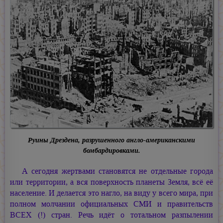
Руины Дрездена, разрушенного англо-американскими
бомбардировками.
А сегодня жертвами становятся не отдельные города
или территории, а вся поверхность планеты Земля, всё её
население. И делается это нагло, на виду у всего мира, при
полном молчании официальных СМИ и правительств
ВСЕХ (!) стран. Речь идёт о тотальном разпылении