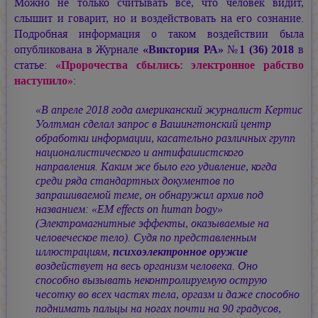
Можно не только считывать всё, что человек видит,
слышит и говарит, но и воздействовать на его сознание.
Подробная информация о таком воздействии была
опубликована в Журнале
«Виктория РА» №1 (36) 2018
в
статье:
«Пророчества сбылись: электронное рабство
наступило»
:
«В апреле 2018 года американский журналист Кертис
Уолтман сделал запрос в Вашингтонский центр
обработки информации, касательно различных групп
националистического и антифашистского
направления. Каким же было его удивление, когда
среди ряда стандартных документов по
запрашиваемой теме, он обнаружил архив под
названием: «EM effects оn human bogy»
(Электромагнитные эффекты, оказываемые на
человеческое тело). Судя по представленным
иллюстрациям,
психоэлектронное оружие
воздействует на весь организм человека. Оно
способно вызывать неконтролируемую острую
чесотку во всех частях тела, оргазм и даже способно
поднимать пальцы на ногах почти на 90 градусов,