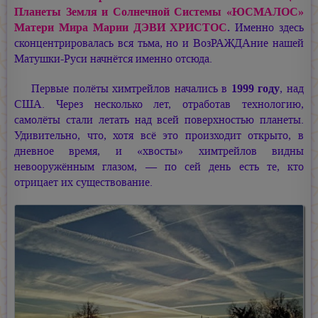
Планеты Земля и Солнечной Системы «ЮСМАЛОС»
Матери Мира
Марии ДЭВИ ХРИСТОС
.
Именно здесь
сконцентрировалась вся тьма, но и ВозРАЖДАние нашей
Матушки-Руси начнётся именно отсюда.
Первые полёты химтрейлов начались в
1999 году
, над
США. Через несколько лет, отработав технологию,
самолёты стали летать над всей поверхностью планеты.
Удивительно, что, хотя всё это произходит открыто, в
дневное время, и «хвосты» химтрейлов видны
невооружённым глазом, — по сей день есть те, кто
отрицает их существование.