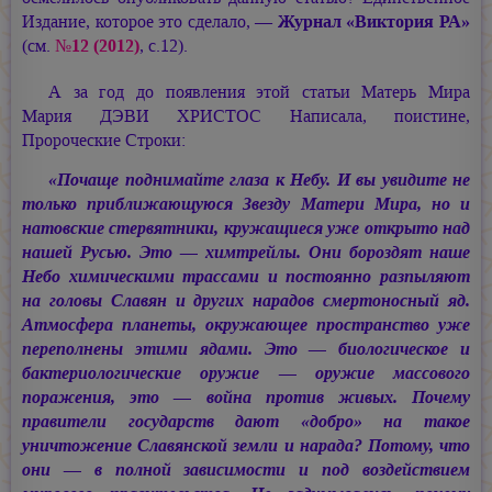
Издание, которое это сделало, —
Журнал «Виктория РА»
(см.
№12 (2012)
, с.12).
А за год до появления этой статьи Матерь Мира
Мария ДЭВИ ХРИСТОС
Написала, поистине,
Пророческие Строки:
«Почаще поднимайте глаза к Небу. И вы увидите не
только приближающуюся Звезду Матери Мира, но и
натовские стервятники, кружащиеся уже открыто над
нашей Русью. Это — химтрейлы. Они бороздят наше
Небо химическими трассами и постоянно разпыляют
на головы Славян и других нарадов смертоносный яд.
Атмосфера планеты, окружающее пространство уже
переполнены этими ядами. Это — биологическое и
бактериологические оружие — оружие массового
поражения, это — война против живых. Почему
правители государств дают «добро» на такое
уничтожение Славянской земли и нарада? Потому, что
они — в полной зависимости и под воздействием