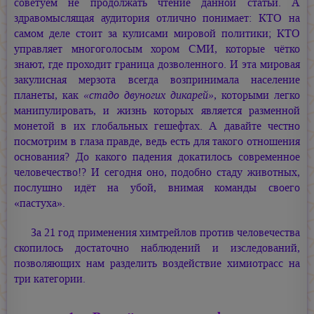
советуем не продолжать чтение данной статьи. А
здравомыслящая аудитория отлично понимает: КТО на
самом деле стоит за кулисами мировой политики; КТО
управляет многоголосым хором СМИ, которые чётко
знают, где проходит граница дозволенного. И эта мировая
закулисная мерзота всегда возпринимала население
планеты, как
«стадо двуногих дикарей»
, которыми легко
манипулировать, и жизнь которых является разменной
монетой в их глобальных гешефтах. А давайте честно
посмотрим в глаза правде, ведь есть для такого отношения
основания? До какого падения докатилось современное
человечество!? И сегодня оно, подобно стаду животных,
послушно идёт на убой, внимая команды своего
«пастуха».
За 21 год применения химтрейлов против человечества
скопилось достаточно наблюдений и изследований,
позволяющих нам разделить воздействие химиотрасс на
три категории.