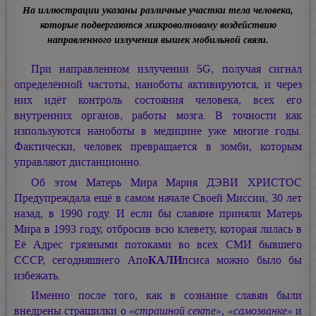
На иллюстрации указаны различные участки тела человека,
которые подвергаются микроволновому воздействию
направленного излучения вышек мобильной связи.
При направленном излучении 5G, получая сигнал
определённой частоты, наноботы активируются, и через
них идёт контроль состояния человека, всех его
внутренних органов, работы мозга. В точности как
изпользуются наноботы в медицине уже многие годы.
Фактически, человек превращается в зомби, которым
управляют дистанционно.
Об этом Матерь Мира
Мария ДЭВИ ХРИСТОС
Предупреждала ещё в самом начале Своей Миссии, 30 лет
назад, в 1990 году. И если бы славяне приняли Матерь
Мира в 1993 году, отбросив всю клевету, которая лилась в
Её Адрес грязными потоками во всех СМИ бывшего
СССР, сегодняшнего Апо
КАЛИ
псиса можно было бы
избежать.
Именно после того, как в сознание славян были
внедрены страшилки о
«страшной секте»,
«самозванке»
и