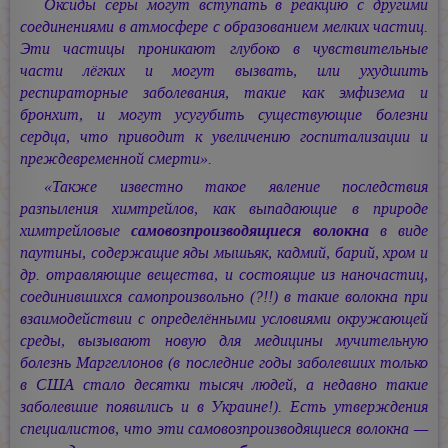
Оксиды серы могут вступать в реакцию с другими
соединениями в атмосфере с образованием мелких частиц.
Эти частицы проникают глубоко в чувствительные
части лёгких и могут вызвать, или ухудшить
респираторные заболевания, такие как эмфизема и
бронхит, и могут усугубить существующие болезни
сердца, что приводит к увеличению госпитализации и
преждевременной смерти».
«Также известно такое явление последствия
разпыления химтрейлов, как выпадающие в природе
химтрейловые
самовозпроизводящиеся волокна
в виде
паутины, содержащие яды мышьяк, кадмий, барий, хром и
др. отравляющие вещества, и состоящие из наночастиц,
соединившихся самопроизвольно (?!!) в такие волокна при
взаимодействии с определёнными условиями окружающей
среды, вызывают новую для медицины мучительную
болезнь Маргеллонов (в последние годы заболевших только
в США стало десятки тысяч людей, а недавно такие
заболевшие появились и в Украине!). Есть утверждения
специалистов, что эти самовозпроизводящиеся волокна —