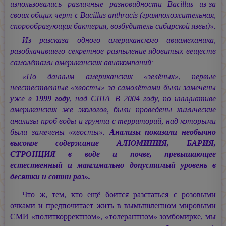
изпользовались различные разновидности Bacillus из-за
своих общих черт c Bacillus anthracis (грамположительная,
спорообразующая бактерия, возбудитель сибирской язвы)».
Из разсказа одного американского авиамеханика,
разоблачившего секретное разпыление ядовитых веществ
самолётами американских авиакомпаний:
«По данным американских «зелёных», первые
неестественные «хвосты» за самолётами были замечены
уже в
1999 году
, над США. В 2004 году, по инициативе
американских же экологов, были проведены химические
анализы проб воды и грунта с территорий, над которыми
были замечены «хвосты».
Анализы показали необычно
высокое содержание АЛЮМИНИЯ, БАРИЯ,
СТРОНЦИЯ в воде и почве, превышающее
естественный и максимально допустимый уровень в
десятки и сотни раз».
Что ж, тем, кто ещё боится разстаться с розовыми
очками и предпочитает жить в вымышленном мировыми
СМИ «политкорректном», «толерантном» зомбомирке, мы