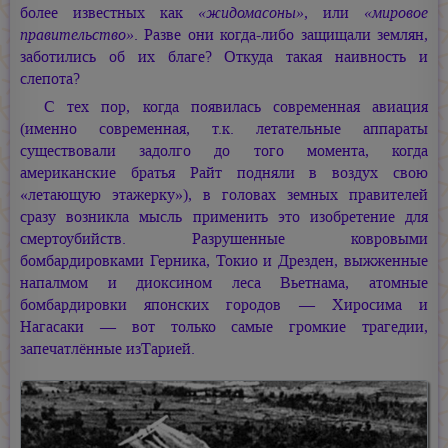
более известных как
«жидомасоны»
, или
«мировое
правительство»
. Разве они когда-либо защищали землян,
заботились об их благе? Откуда такая наивность и
слепота?
С тех пор, когда появилась современная авиация
(именно современная, т.к. летательные аппараты
существовали задолго до того момента, когда
американские братья Райт подняли в воздух свою
«летающую этажерку»), в головах земных правителей
сразу возникла мысль применить это изобретение для
смертоубийств. Разрушенные ковровыми
бомбардировками Герника, Токио и Дрезден, выжженные
напалмом и диоксином леса Вьетнама, атомные
бомбардировки японских городов — Хиросима и
Нагасаки — вот только самые громкие трагедии,
запечатлённые изТарией.