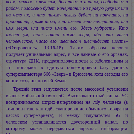
всем, малым и великим, богатым и нищим, свободным и
рабам, положено будет начертание на правую руку их или
на чело их, и что никому нельзя будет ни покупать, ни
продавать, кроме того, кто имеет это начертание, или
имя зверя, или число имени его. Здесь мудрость. Кто
имеет ум, тот сочти число зверя, ибо это число
человеческое; число его шестьсот шестьдесят шесть»
(«Откровение», 13:16-18). Таким образом человек
получает уникальный адрес, и все данные о его органах,
структура ДНК, предразположенности к заболеваниям и
т.п. попадают в единую общемировую базу данных
суперкомпьютера 666 «Зверь» в Брюсселе, хотя сегодня его
копии созданы по всей Земле.
Третий этап
запускается после массовой установки
вышек мобильной связи 5G. Высокочастотный сигнал 5G
возпринимается штрих-начертанием на лбу человека (в
точности так, как идёт сканирование обычного товара на
кассах супермаркета), и между излучателем 5G и
человеком устанавливается двусторонний канал, по
которому может передаваться адресная информация.