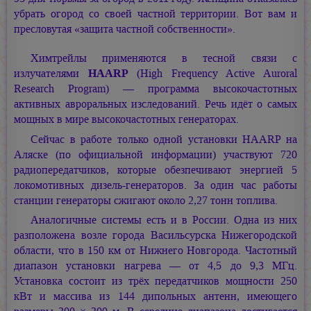
убрать огород со своей частной территории. Вот вам и
пресловутая «защита частной собственности».
Химтрейлы применяются в тесной связи с
излучателями
HAARP
(High Frequency Active Auroral
Research Program) — программа высокочастотных
активных авроральных изследований. Речь идёт о самых
мощных в мире высокочастотных генераторах.
Сейчас в работе только одной установки HAARP на
Аляске (по официальной информации) участвуют 720
радиопередатчиков, которые обезпечивают энергией 5
локомотивных дизель-генераторов. За один час работы
станции генераторы сжигают около 2,27 тонн топлива.
Аналогичные системы есть и в России. Одна из них
разположена возле города Васильсурска Нижегородской
области, что в 150 км от Нижнего Новгорода. Частотный
диапазон установки нагрева — от 4,5 до 9,3 МГц.
Установка состоит из трёх передатчиков мощности 250
кВт и массива из 144 дипольных антенн, имеющего