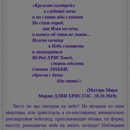
«Кружит химтрейл
в глубокой ночи
и на славян яды сливает.
Но спит народ,
как Илья на печи,
и ничего об этом не знает…
Нужно почаще
в Небо смотреть
и защищаться
ВЕРой ХРИСТовой,
смерть одолеть
Светом ЛЮБВИ,
сбросив с души
Ада оковы!»
(Матерь Мира
Мария ДЭВИ ХРИСТОС.
28.10.2019).
Часто ли мы смотрим на небо? Не мельком из окна
квартиры, или транспорта, а по-настоящему, внимательно
разсмартивая небосвод, проплывающие облака, их форму,
высоту, разноцветье неба на закате, возходе? Наблюдаем