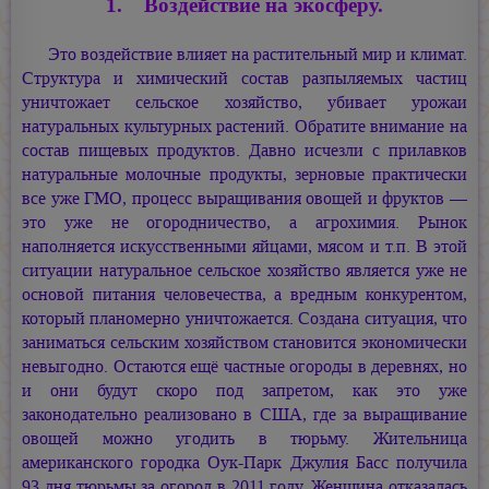
1. Воздействие на экосферу.
Это воздействие влияет на растительный мир и климат.
Структура и химический состав разпыляемых частиц
уничтожает сельское хозяйство, убивает урожаи
натуральных культурных растений. Обратите внимание на
состав пищевых продуктов. Давно исчезли с прилавков
натуральные молочные продукты, зерновые практически
все уже ГМО, процесс выращивания овощей и фруктов —
это уже не огородничество, а агрохимия. Рынок
наполняется искусственными яйцами, мясом и т.п. В этой
ситуации натуральное сельское хозяйство является уже не
основой питания человечества, а вредным конкурентом,
который планомерно уничтожается. Создана ситуация, что
заниматься сельским хозяйством становится экономически
невыгодно. Остаются ещё частные огороды в деревнях, но
и они будут скоро под запретом, как это уже
законодательно реализовано в США, где за выращивание
овощей можно угодить в тюрьму. Жительница
американского городка Оук-Парк Джулия Басс получила
93 дня тюрьмы за огород в 2011 году. Женщина отказалась