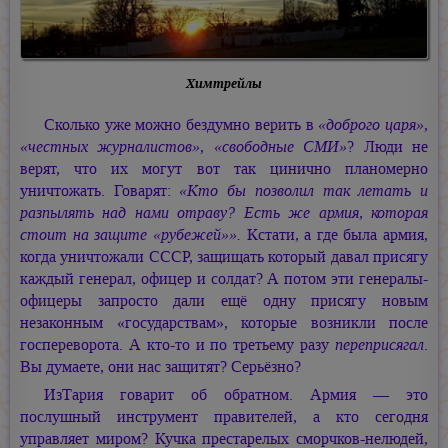
Химтрейлы
Сколько уже можно бездумно верить в
«доброго царя»
,
«честных журналистов»
,
«свободные СМИ»
? Люди не
верят, что их могут вот так цинично планомерно
уничтожать. Говарят:
«Кто бы позволил так летать и
разпылять над нами отраву? Есть же армия, которая
стоит на защите «рубежей»».
Кстати, а где была армия,
когда уничтожали СССР, защищать который давал присягу
каждый генерал, офицер и солдат? А потом эти генералы-
офицеры запросто дали ещё одну присягу новым
незаконным «государствам», которые возникли после
госпереворота. А кто-то и по третьему разу
переприсягал
.
Вы думаете, они нас защитят? Серьёзно?
ИзТария говарит об обратном. Армия — это
послушный инструмент правителей, а кто сегодня
управляет миром? Кучка престарелых сморчков-нелюдей,