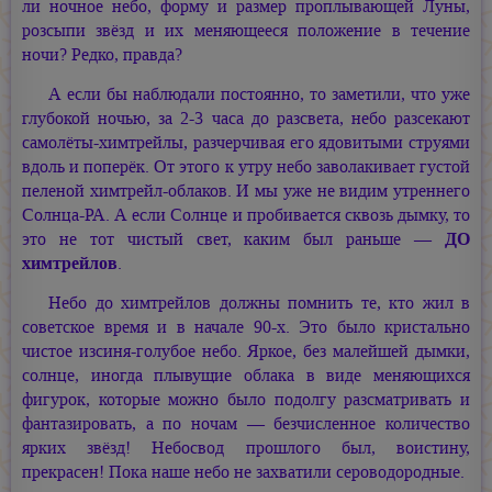
ли ночное небо, форму и размер проплывающей Луны,
розсыпи звёзд и их меняющееся положение в течение
ночи? Редко, правда?
А если бы наблюдали постоянно, то заметили, что уже
глубокой ночью, за 2-3 часа до разсвета, небо разсекают
самолёты-химтрейлы, разчерчивая его ядовитыми струями
вдоль и поперёк. От этого к утру небо заволакивает густой
пеленой химтрейл-облаков. И мы уже не видим утреннего
Солнца-РА. А если Солнце и пробивается сквозь дымку, то
это не тот чистый свет, каким был раньше —
ДО
химтрейлов
.
Небо до химтрейлов должны помнить те, кто жил в
советское время и в начале 90-х. Это было кристально
чистое изсиня-голубое небо. Яркое, без малейшей дымки,
солнце, иногда плывущие облака в виде меняющихся
фигурок, которые можно было подолгу разсматривать и
фантазировать, а по ночам — безчисленное количество
ярких звёзд! Небосвод прошлого был, воистину,
прекрасен! Пока наше небо не захватили сероводородные.