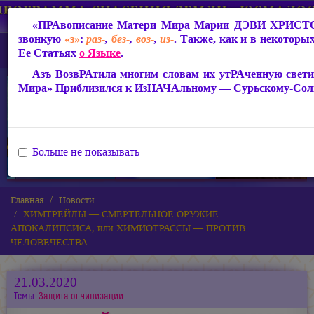
«ПРАвописание Матери Мира
Марии ДЭВИ ХРИСТ
звонкую
«з»
:
раз-
,
без-
,
воз-
,
из-
. Также, как и в некоторы
Её Статьях
о Языке
.
Азъ ВозвРАтила многим словам их утРАченную свети
Мира» Приблизился к ИзНАЧАльному — Сурьскому-Сол
Больше не показывать
Главная
Новости
ХИМТРЕЙЛЫ — СМЕРТЕЛЬНОЕ ОРУЖИЕ
АПОКАЛИПСИСА, или ХИМИОТРАССЫ — ПРОТИВ
ЧЕЛОВЕЧЕСТВА
21.03.2020
Темы:
Защита от чипизации