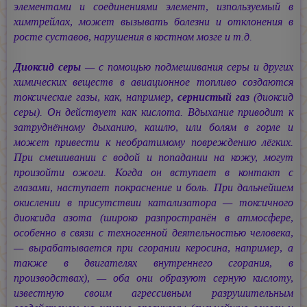
элементами и соединениями элемент, изпользуемый в
химтрейлах, может вызывать болезни и отклонения в
росте суставов, нарушения в костном мозге и т.д.
Диоксид серы
— с помощью подмешивания серы и других
химических веществ в авиационное топливо создаются
токсические газы, как, например,
сернистый газ
(диоксид
серы). Он действует как кислота. Вдыхание приводит к
затруднённому дыханию, кашлю, или болям в горле и
может привести к необратимому повреждению лёгких.
При смешивании с водой и попадании на кожу, могут
произойти ожоги. Когда он вступает в контакт с
глазами, наступает покраснение и боль. При дальнейшем
окислении в присутствии катализатора — токсичного
диоксида азота (широко разпространён в атмосфере,
особенно в связи с техногенной деятельностью человека,
— вырабатывается при сгорании керосина, например, а
также в двигателях внутреннего сгорания, в
производствах), — оба они образуют серную кислоту,
известную своим агрессивным разрушительным