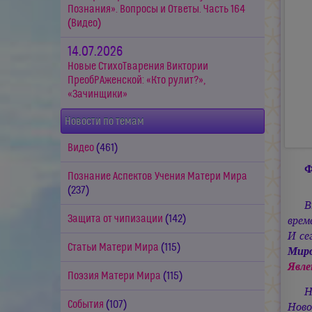
Познания». Вопросы и Ответы. Часть 164
(Видео)
14.07.2026
Новые СтихоТварения Виктории
ПреобРАженской: «Кто рулит?»,
«Зачинщики»
Новости по темам
Видео
(461)
Ф
Познание Аспектов Учения Матери Мира
(237)
В
Защита от чипизации
(142)
врем
И се
Статьи Матери Мира
(115)
Мир
Явле
Поэзия Матери Мира
(115)
Н
События
(107)
Ново