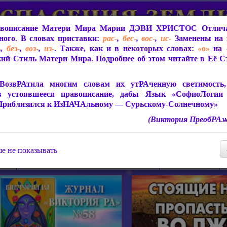
вописание Матери Мира
Марии ДЭВИ ХРИСТОС
Отлича
ого. В словах приставки:
рас-
,
бес-
,
вос-
,
ис-
Заменены на 
-
,
без-
,
воз-
,
из-
. Также, как и в некоторых словах:
«о»
на
ий Стиль Матери Мира. Подробнее об этом читайте в Её 
 Мира
О ПрогРАмме «ЮСМАЛОС»
Библиотека
Защит
ВозвРАтила многим словам их утРАченную светимость, 
в устоявшееся правописание, дабы Язык «СофиоЛогии
Приблизился к ИзНАЧАльному — Сурьскому-Солнечному»
(Виктория ПреобРАж
СофиоЛогия Матери Мира
Живое Слово Матери Мир
Статьи, Книги, Видео, Аудио 
е не показывать
ира
Пророчества о Явлении Матери Мира
Молитва Света