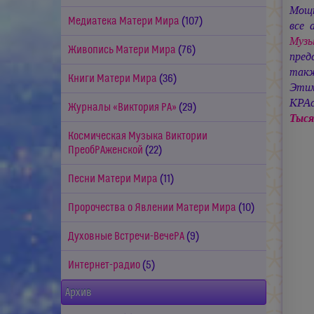
Мощн
Медиатека Матери Мира
(107)
все 
Музы
Живопись Матери Мира
(76)
пред
такж
Книги Матери Мира
(36)
Этим
КРА
Журналы «Виктория РА»
(29)
Тыся
Космическая Музыка Виктории
ПреобРАженской
(22)
Песни Матери Мира
(11)
Пророчества о Явлении Матери Мира
(10)
Духовные Встречи-ВечеРА
(9)
Интернет-радио
(5)
Архив