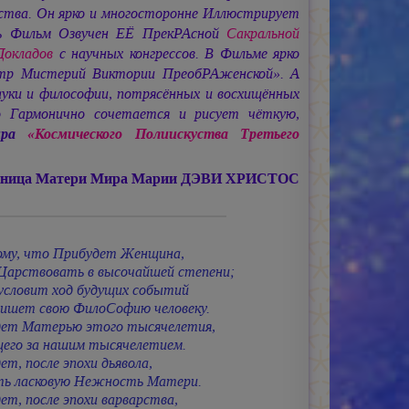
ства. Он ярко и многосторонне Иллюстрирует
сь Фильм Озвучен ЕЁ ПрекРАсной
Сакральной
Докладов
с научных конгрессов. В Фильме ярко
еатр Мистерий Виктории ПреобРАженской». А
уки и философии, потрясённых и восхищённых
 Гармонично сочетается и рисует чёткую,
ира
«Космического Полиискуства Третьего
еница Матери Мира
Марии ДЭВИ ХРИСТОС
му, что Прибудет Женщина,
Царствовать в высочайшей степени;
условит ход будущих событий
пишет свою ФилоСофию человеку.
дет Матерью этого тысячелетия,
щего за нашим тысячелетием.
ет, после эпохи дьявола,
ть ласковую Нежность Матери.
ет, после эпохи варварства,