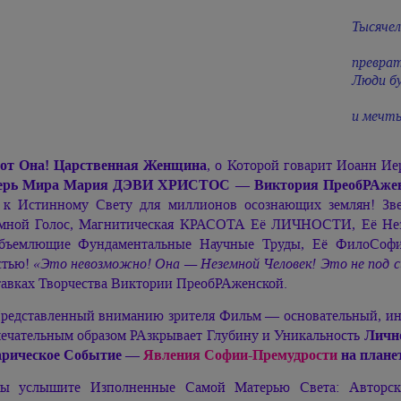
Во
Тысячел
ты
преврат
Люди бу
все
и мечт
от Она! Царственная Женщина
, о Которой говарит Иоанн И
ерь Мира
Мария ДЭВИ ХРИСТОС —
Виктория ПреобРАже
 к Истинному Свету для миллионов осознающих землян! З
мной Голос, Магнитическая КРАСОТА Её ЛИЧНОСТИ, Её Незе
бъемлющие Фундаментальные Научные Труды, Её ФилоСофи
стью!
«Это невозможно! Она — Неземной Человек! Это не под с
авках Творчества Виктории ПреобРАженской.
редставленный вниманию зрителя Фильм — основательный, ин
мечательным образом РАзкрывает Глубину и Уникальность
Личн
рическое Событие —
Явления
Софии-Премудрости
на плане
ы услышите Изполненные Самой Матерью Света: Авторс