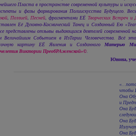
ейшего Пласта в пространстве современной культуры и искус
аспекты и фазы формирования Полиискусства Будущего. Ве
кой
,
Поэзией
,
Песней
, фрагментами ЕЁ
Творческих Встреч и 
ставлен Её Духовно-Космический Танец и Созданный Ею «Т
е представлены отзывы выдающихся деятелей современной на
 Величайшим Событием в ИзТарии Человечества. Всё это
сочную картину ЕЁ Явления и Созданного
Матерью М
челетия Виктории ПреобРАженской»©
.
Юнона, уч
«…пото
чтобы 
Она Об
и Пред
Она Бу
следую
Она Буд
Излуча
Она Буд