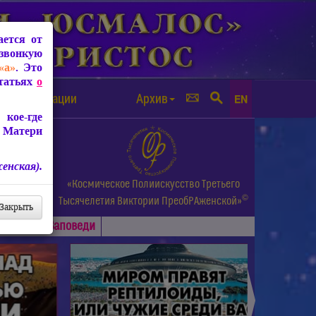
ется от
звонкую
«а»
. Это
Статьях
о
а от чипизации
Архив
EN
кое-где
 Матери
енская).
а.
«Космическое Полиискусство Третьего
©
и др.
Тысячелетия
Виктории ПреобРАженской»
Закрыть
Основные
Заповеди
►