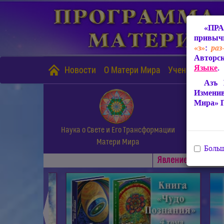
«ПРА
привычн
«з»
:
раз
Авторск
Языке
.
Новости
О Матери Мира
Учение Матери
Азъ 
Измени
Мира» 
Наука о Свете и Его Трансформации
Матери Мира
Больш
Явлениe Матери М
◄