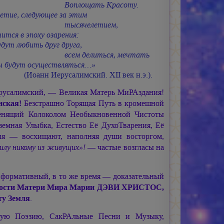
площать Красоту.
етие, следующее за этим
сячелетием,
ится в эпоху озарения:
дут любить друг друга,
м делиться, мечтать
ы будут осуществляться…»
(Иоанн Иерусалимский. ХII век н.э.).
ерусалимский, — Великая Матерь МиРАздания!
нская!
Безстрашно Торящая Путь в кромешной
венящий Колоколом Необыкновенной Чистоты
мная Улыбка, Естество Её ДухоТварения, Её
я — восхищают, наполняя души восторгом,
илу никому из живущих»!
— частые возгласы на
формативный, в то же время — доказательный
ости Матери Мира
Марии ДЭВИ ХРИСТОС,
ту Земля
.
кую Поэзию, СакРАльные Песни и Музыку,