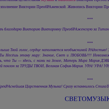
зполнение Виктории ПреобРАженской. Живопись Виктории Пр
***
зъ благодарю Викторию Викторовну ПреобРАженскую за Титаниче
***
лыша Твой голос, сердце наполняется необъяснимой РАдостью! 
Ты Несёшь этому миру: Знание, Свет и ЛЮБОВЬ!!!! Невозмож
ь, что Ты — здесь, с нами на Земле, Матерь Мира
Мария ДЭ
ий поклон за ТРУДЫ ТВОИ, Великая
София-Мария.
УРА! УРА! УР
***
рекРАснейшая Царственная Музыка! Сразу вспомнилось Стихо
СВЕТОМУЗЫ