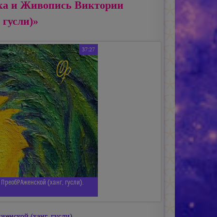
ка и Живопись Виктории
 гусли)»
37:27
ПреобРАженской (ханг, гусли).
нской (ханг, гусли).