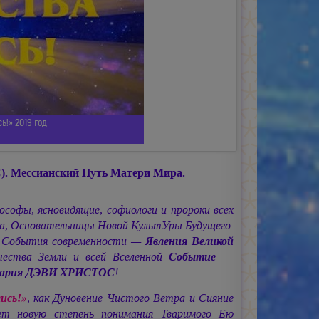
!» 2019 год
).
Мессианский Путь Матери Мира.
софы, ясновидящие, софиологи и пророки всех
фа, Основательницы Новой КультУры Будущего.
го События современности —
Явления Великой
чества Земли и всей Вселенной
Событие —
ария ДЭВИ ХРИСТОС
!
ись!»
, как Дуновение Чистого Ветра и Сияние
ет новую степень понимания Тваримого Ею