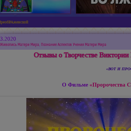
ПреобРАженской
03.2020
Живопись Матери Мира
,
Познание Аспектов Учения Матери Мира
Отзывы о Творчестве Виктории
«ВОТ И ПР
О Фильме
«Пророчества С