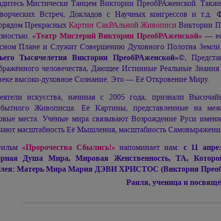
адитесь Мистически Танцем Виктории ПреобРАженской. Также
ворческих Встреч, Докладов с Научных конгрессов и т.д. 
орядом Прекрасных
Картин СакРАльной Живописи
Виктории П
зностью.
«Театр Мистерий Виктории ПреобРАженской»
— ес
сном Плане и Служит Совершению Духовного Полотна Земл
тьего Тысячелетия Виктории ПреобРАженской»©
, Предст
бражённого человечества, Дающее Истинные Реальные Знани
веке высоко-духовное Сознание. Это — Её Откровение Миру.
еятели искусства, начиная с 2005 года, признали Высоч
бытного Живописца. Её Картины, представленные на межд
овые места. Учёные мира связывают Возрождение Руси име
чают масштабность Её Мышления, масштабность Самовыражени
ильм
«Пророчества Сбылись!»
напоминает нам:
с 11 апре
орная Душа Мира, Мировая Женственность, ТА, Котор
лея: Матерь Мира
Мария ДЭВИ ХРИСТОС
(Виктория Преоб
Раиля, ученица и посвя