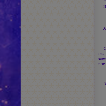
И
А
С
что 
знат
низк
П