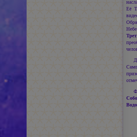
насл
Её Т
виде
Обра
Небе
Тре
прео
чело
Д
Само
приз
отме
Ф
Соб
Водо