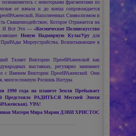
 познакомитесь с некоторыми фрагментами из
Фильм от начала и до конца сопровождается
реобРАженской, Наполненных Символизмом и
ть Священнодействие, Которое Отражается на
и. И Всё Это —
«Космическое Полиискусство
авляющее
Новую Надмирную КультУру
для
я ПриРАды Мироустройства, Возпитывающее в
айший Талант Виктории ПреобРАженской как
ународных выставках, регулярно занимают
нно с Именем Виктории ПреобРАженской. Они
я, многосложную Роскошь Натуры.
ля 1990 года на планете Земля Пребывает
ой Предстояло РАДИТЬСЯ Мессией Эпохи
РАженская). УРА!
щённая Матери Мира
Марии ДЭВИ ХРИСТОС