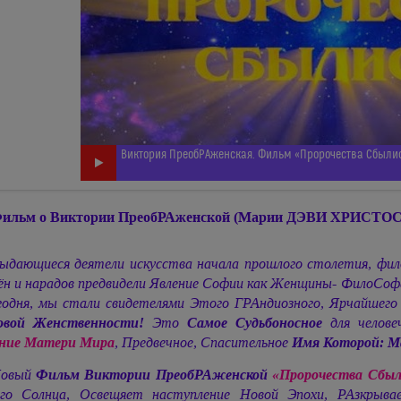
Виктория ПреобРАженская. Фильм «Пророчества Сбылись
ильм о Виктории ПреобРАженской
(Марии ДЭВИ ХРИСТОС
ыдающиеся деятели искусства начала прошлого столетия, фило
ён и нарадов предвидели Явление Софии как Женщины- ФилоСо
годня, мы стали свидетелями Этого ГРАндиозного, Ярчайше
овой Женственности!
Это
Самое Судьбоносное
для челове
ние Матери Мира
, Предвечное, Спасительное
Имя Которой:
М
овый
Фильм Виктории ПреобРАженской
«Пророчества Сбыл
го Солнца, Освещяет наступление Новой Эпохи, РАзкрыва