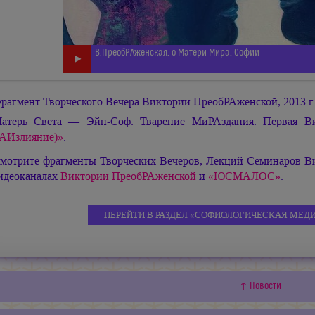
В.ПреобРАженская, о Матери Мира, Софии
рагмент Творческого Вечера Виктории ПреобРАженской, 2013 г.
атерь Света — Эйн-Соф. Тварение МиРАздания. Первая В
АИзлияние)»
.
мотрите фрагменты Творческих Вечеров, Лекций-Семинаров В
идеоканалах
Виктории ПреобРАженской
и
«ЮСМАЛОС»
.
ПЕРЕЙТИ В РАЗДЕЛ «СОФИОЛОГИЧЕСКАЯ МЕД
↑ Новости