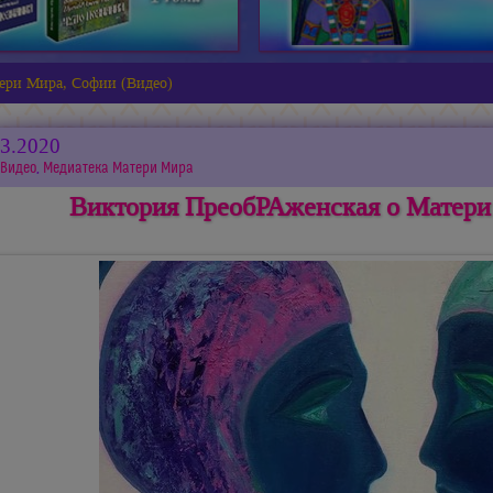
ери Мира, Софии (Видео)
03.2020
Видео
,
Медиатека Матери Мира
Виктория ПреобРАженская о Матери