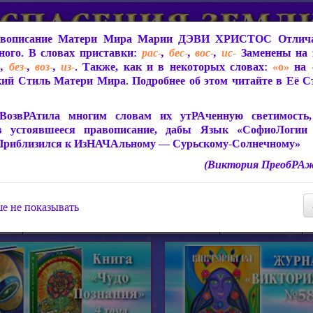
вописание Матери Мира
Марии ДЭВИ ХРИСТОС
Отлича
ого. В словах приставки:
рас-
,
бес-
,
вос-
,
ис-
Заменены на 
-
,
без-
,
воз-
,
из-
. Также, как и в некоторых словах:
«о»
на
ий Стиль Матери Мира. Подробнее об этом читайте в Её 
 Мира
О ПрогРАмме «ЮСМАЛОС»
Библиотека
Защит
ВозвРАтила многим словам их утРАченную светимость, 
в устоявшееся правописание, дабы Язык «СофиоЛогии
Приблизился к ИзНАЧАльному — Сурьскому-Солнечному»
(Виктория ПреобРАж
СофиоЛогия Матери Мира
Живое Слово Матери Мир
Статьи, Книги, Видео, Аудио 
е не показывать
ира
Пророчества о Явлении Матери Мира
Молитва Света