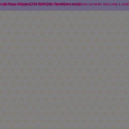
тери Мира Марии ДЭВИ ХРИСТОС «Антихрист изправно загоняет весь мир в своё
← Отзывы о Творчестве Виктории ПреобРАженской