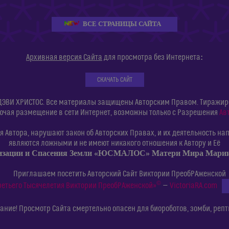
ВСЕ СТРАНИЦЫ САЙТА
:
Архивная версия Сайта
для просмотра без Интернета
СКАЧАТЬ САЙТ
ДЭВИ ХРИСТОС. Все материалы защищены Авторским Правом. Тиражиров
ючая размещение в сети Интернет, возможны только с Разрешения
Ав
 Автора, нарушают закон об Авторских Правах, и их деятельность нап
являются ложными и не имеют никакого отношения к Автору и Её
изации и Спасения Земли «ЮСМАЛОС» Матери Мира Мар
Приглашаем посетить Авторский Сайт Виктории ПреобРАженской
©
ретьего Тысячелетия Виктории ПреобРАженской»
—
VictoriaRA.com
ние! Просмотр Сайта смертельно опасен для биороботов, зомби, репт