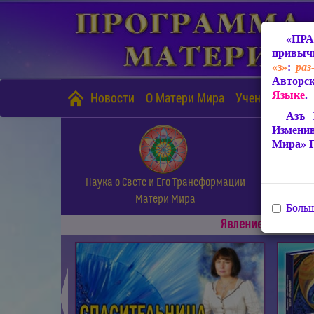
«ПРА
привычн
«з»
:
раз
Авторск
Языке
.
Новости
О Матери Мира
Учение Матери
Азъ 
Измени
Мира» 
Наука о Свете и Его Трансформации
Матери Мира
Больш
Явлениe Матери М
◄