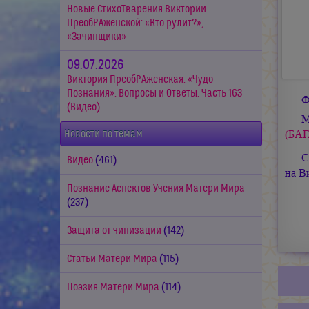
Новые СтихоТварения Виктории
ПреобРАженской: «Кто рулит?»,
«Зачинщики»
09.07.2026
Виктория ПреобРАженская. «Чудо
Познания». Вопросы и Ответы. Часть 163
Ф
(Видео)
М
(БАГ
Новости по темам
С
Видео
(461)
на В
Познание Аспектов Учения Матери Мира
(237)
Защита от чипизации
(142)
Статьи Матери Мира
(115)
Поэзия Матери Мира
(114)