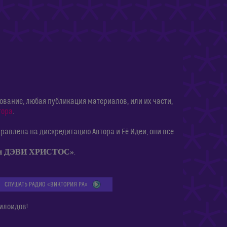
ание, любая публикация материалов, или их части,
тора
.
равлена на дискредитацию Автора и Её Идеи, они все
ии ДЭВИ ХРИСТОС»
.
СЛУШАТЬ РАДИО «ВИКТОРИЯ РА»
илоидов!