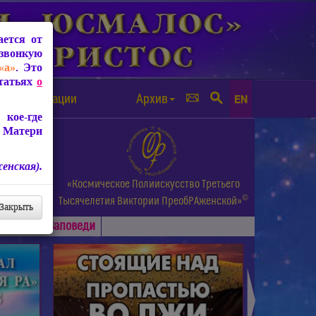
ется от
звонкую
«а»
. Это
Статьях
о
а от чипизации
Архив
EN
кое-где
 Матери
енская).
а.
«Космическое Полиискусство Третьего
©
и др.
Тысячелетия
Виктории ПреобРАженской»
Закрыть
Основные
Заповеди
►