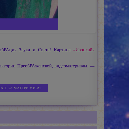
ибРАция Звука и Света! Картина
«Изонхайя
иктории ПреобРАженской, видеоматериалы, —
ИАТЕКА МАТЕРИ МИРА»