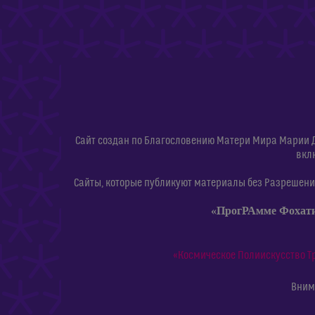
Сайт создан по Благословению Матери Мира Марии 
вкл
Сайты, которые публикуют материалы без Разрешения
«ПрогРАмме Фохат
«Космическое Полиискусство Т
Внима