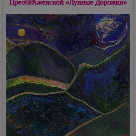
ПреобРАженской «Лунные Дорожки»