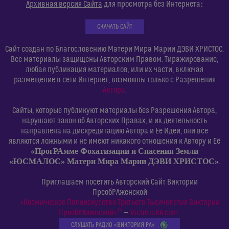
:
Архивная версия Сайта
для просмотра без Интернета
СКАЧАТЬ САЙТ
Сайт создан по Благословению Матери Мира Марии ДЭВИ ХРИСТОС.
Все материалы защищены Авторским Правом. Тиражирование,
любая публикация материалов, или их части, включая
размещение в сети Интернет, возможны только с Разрешения
Автора
.
Сайты, которые публикуют материалы без Разрешения Автора,
нарушают закон об Авторских Правах, и их деятельность
направлена на дискредитацию Автора и Её Идеи, они все
являются ложными и не имеют никакого отношения к Автору и Её
«ПрогРАмме Фохатизации и Спасения Земли
«ЮСМАЛОС» Матери Мира Марии ДЭВИ ХРИСТОС»
.
Приглашаем посетить Авторский Сайт Виктории
ПреобРАженской
«Космическое Полиискусство Третьего Тысячелетия Виктории
©
ПреобРАженской»
—
VictoriaRA.com
СЛУШАТЬ РАДИО «ВИКТОРИЯ РА»