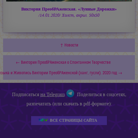
Виктория ПреобРАженская. «Лунные Дорожки»
/14.01.2020/ Холст, акрил. 50х50
↑ Новости
← Виктория ПреобРАженская о Спонтанном Творчестве
зыка и Живопись Виктории ПреобРАженской (ханг, гусли). 2020 год →
Подписаться
на Telegram
Поделиться в соцсетях,
разпечатать (или скачать в pdf-формате):
ВСЕ СТРАНИЦЫ САЙТА