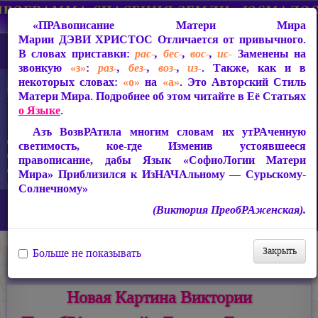
«ПРАвописание Матери Мира
Марии ДЭВИ ХРИСТОС
Отличается от привычного.
В словах приставки:
рас-
,
бес-
,
вос-
,
ис-
Заменены на
звонкую
«з»
:
раз-
,
без-
,
воз-
,
из-
. Также, как и в
некоторых словах:
«о»
на
«а»
. Это Авторский Стиль
Матери Мира. Подробнее об этом читайте в Её Статьях
о Языке
.
Азъ ВозвРАтила многим словам их утРАченную
светимость, кое-где Изменив устоявшееся
правописание, дабы Язык «СофиоЛогии Матери
Мира» Приблизился к ИзНАЧАльному — Сурьскому-
Солнечному»
Главная
Новости
(Виктория ПреобРАженская).
Новая Картина Виктории ПреобРАженской «Лунные Дорожки»
Закрыть
Больше не показывать
08.02.2020
Темы:
Живопись Матери Мира
Новая Картина Виктории