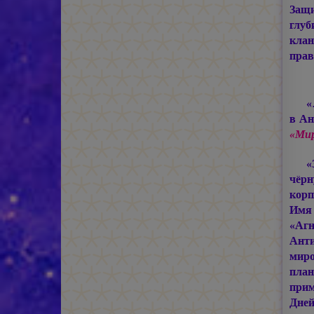
Защи
глуб
кла
прав
«
в Ан
«Мир
«
чёрн
корп
Имя 
«Агн
Анти
миро
план
при
Дне