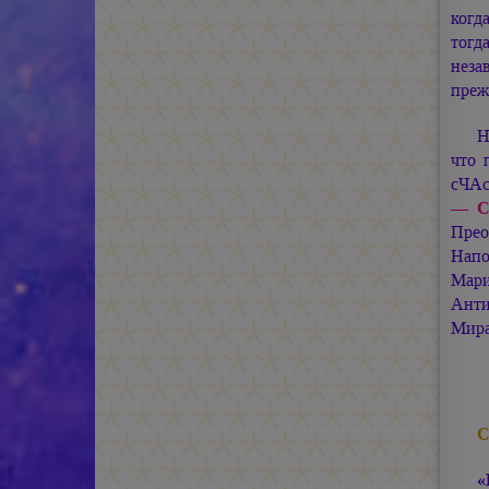
когд
тогд
неза
преж
Н
что
сЧАс
— Св
Прео
Нап
Мар
Анти
Мира
С
«