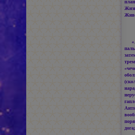
план
Жиз
Живо
«
паль
зате
тре
«чеч
обол
(ско
нара
нер
гапл
Анти
вооб
поря
дога