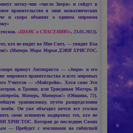
римут метку-чип «число Зверя» и сойдут в
овое правительство в лице захватнических
рече и скоро объявит о едином мировом
чку»
енская.
«ШАНС к СПАСЕНИЮ»
, 23.01.2013).
от, кто не видит во Мне Свет, — увидит Бха
или!»
(Матерь Мира
Мария ДЭВИ ХРИСТОС.
, скоро примут Антихриста —
«Зверя»
и его
вне мирового правительства и всех мировых
ого Учителя — «Майтрейя». Хотя само Это
терия, в Троице, или Триединая Матерь. В
Майтрейя, Матерь, Материя!»
(Община, 72).
еобщую уравниловку, путём разпределения
 зомби. Он уже объездил почти все уголки
шить свою основную кодировку тех, кто не
ВИ ХРИСТОС.
Которая до последних Своих
м — Пребудет с землянами на гибнущей