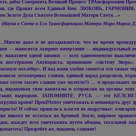
ете, дабы Совершить Великий Процесс ТРАнсформации Пре
ни, где Правит всем Единый Кон: ЛЮБОВЬ, ГАРМОНИЯ, 
м Золоте Духа Святого Всевышней Матери Света…»
(Наука о Свете и Его Трансформации Матери Мира
Марии 
…Многие даже и не догадываются, что во время процеду
цев — наносится лазерное начертание — индивидуальный п
м: нажатием одной кнопки — всех одномоментно выключ
мя шестёрками Антихриста, принявшие «систему Зверь»
евичную похлёбку».
И над вами злобно смеются эти самые че
ванили легковерных славян, единый нарад разделили, втр
лько сотен тысяч славян уже полегло?) … и продолжают ц
д, наращивая свои капиталы и отправляя на органы этих
уських выродков. ЗАПОМНИТЕ: РУСЬ — это БЕЛСВЕТ
огруппа крови! ПрекРАтите уничтожать и ненавидеть друг д
христа! И сейчас пришли к власти их подручные: олигархи-
ще никого не остаться на бренной Земле, мировое прави
док, жаждет всех уничтожить путём обмана, тотальной лж
дываетесь! Прозрейте же, наконец, славяне!