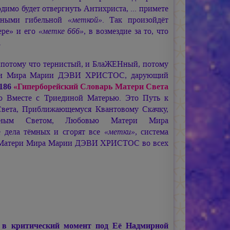
димо будет отвергнуть Антихриста, ... примете
ёнными гибельной
«меткой»
. Так произойдёт
ере» и его
«метке 666»
, в возмездие за то, что
.
потому что тернистый, и БлаЖЕНный, потому
ри Мира
Марии ДЭВИ ХРИСТОС,
дарующий
186
«Гиперборейский Словарь Матери Света
то Вместе с Триединой Матерью. Это Путь к
Света, Приближающемуся Квантовому Скачку,
нным Светом, Любовью Матери Мира
е дела тёмных и сгорят все
«метки»
, система
 Матери Мира
Марии ДЭВИ ХРИСТОС
во всех
 в критический момент под Её Надмирной