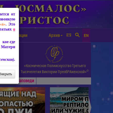
ется от
звонкую
«а»
. Это
Статьях
о
а от чипизации
Архив
EN
кое-где
 Матери
енская).
а.
«Космическое Полиискусство Третьего
©
и др.
Тысячелетия
Виктории ПреобРАженской»
Закрыть
Основные
Заповеди
►