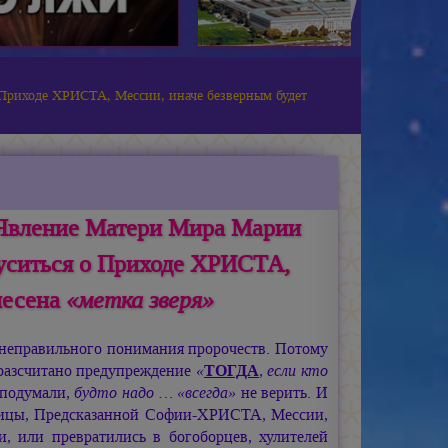
 Приходе ХРИСТА, Мессии, иначе безверным будет
ь Явление Матери Мира Марии
уситься о Приходе ХРИСТА,
несена
«метка зверя»
 неправильного понимания пророчеств. Потому
азсчитано предупреждение
«
ТОГДА
, если кто
 подумали,
будто надо … «всегда»
не верить. И
ницы, Предсказанной Софии-ХРИСТА, Мессии,
и, или превратились в богоборцев, хулителей