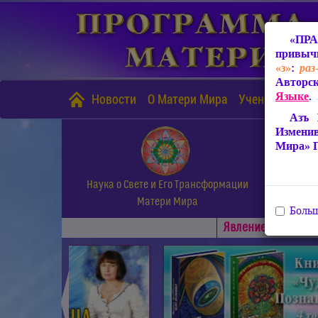
«ПРА
привычн
«з»
:
раз
Авторск
Языке
.
Новости
О Матери Мира
Учение Матери
Азъ 
Измени
Мира» 
Наука о Свете и Его Трансформации
Матери Мира
Больш
Явлениe Матери М
◄