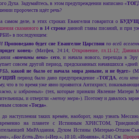
ого Духа. Задумайтесь, в этом предупреждении написано «
ТОГ
шении пророчеств идёт речь?
а самом деле, в этих строках Евангелия говарится о
БУДУЩЕ
шения сказанного
в 14 строке
данной главы писаний, и пр
БИ» в последующем:
И
Проповедано будет сие Евангелие Царствия
по всей вселен
) придет конец
»
(Матфея, 24:14;
Откровение, гл.11-12
;
Даниила
дания
«кончины века»
сего
, и начала нового, перехода в Э
упает совсем другой период, предсказанных начавшихся «дней
РБЬ,
какой не было от начала мира доныне, и не будет
»
(Ма
ДУЩИЙ
период было дано предупреждение
«
ТОГДА
,
если кт
му, что в то время уже явно проявится Антихрист, показывающи
ожно, и избранных»
(тех, которые приняли Явление Матери
ительницы, и отвергли
«метку зверя»
). Поэтому и давалось зар
евым словом
«Тогда»
.
 до наступления таких времён, наоборот, надо узнать Мессию
овременно на планете с Истинным ХРИСТОМ, Триедино
ительницей МиРАздания, Духом Истины (Матерью-Отцом-
ина»
,
«Бог Есть Дух»
(«Иер.», 10:10; «Иоанна», 4:24). См.
Пророч