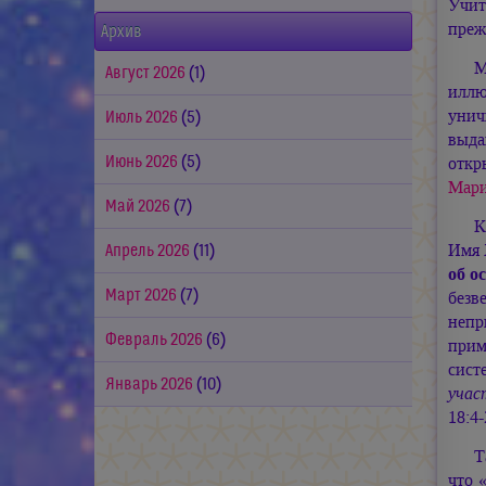
Учит
преж
Архив
М
Август 2026
(1)
илл
унич
Июль 2026
(5)
выда
Июнь 2026
(5)
отк
Мар
Май 2026
(7)
К
Имя
Апрель 2026
(11)
об о
Март 2026
(7)
безв
непр
Февраль 2026
(6)
прим
сист
Январь 2026
(10)
учас
18:4-
Т
что 