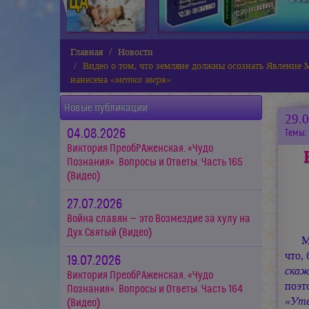
Главная
Новости
Видео о том, что земляне должны осознать Явление
нанесена
«метка зверя»
Новые публикации
29.
04.08.2026
Темы:
Виктория ПреобРАженская. «Чудо
Познания». Вопросы и Ответы. Часть 165
(Видео)
27.07.2026
Война славян — это Возмездие за хулу на
Дух Святый (Видео)
М
что,
19.07.2026
скаж
Виктория ПреобРАженская. «Чудо
поэт
Познания». Вопросы и Ответы. Часть 164
«Ут
(Видео)