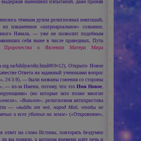
не выдержав нынешних изпытаний, даже приняв
олнились тёмным духом религиозных имитаций,
е их изкажённое «патриархальное» сознание,
ного Начала, — уже не позволит подобным
оявивших себя ныне в числе праведных, Путь
е Пророчества о Явлении Матери Мира
ia.org.ua/bibliya/otkr.html#03v12), Открыто Новое
 качестве Ответа на заданный учениками вопрос
 24:3-9), — были названы гонения со стороны
»
, — из-за Имени, потому, что это
Имя Новое
,
верующими» (но которые зато позже многие
плевела»
,
«Вавилон»
, религиозная антихристова
выйти —
«выйди от неё, народ Мой, чтобы не
вятых и всех убитых на земле»
(«Откровение»,
, в ответ на слово Истины, повторять бездумно
ак ли вы поняли, о котором времени идёт речь и