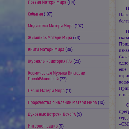
Поэзия Матери Мира
(114)
П
События
(107)
Царс
боле
Медиатека Матери Мира
(107)
Н
сказ
Живопись Матери Мира
(76)
Приш
Книги Матери Мира
(36)
изка
Силе
Журналы «Виктория РА»
(29)
одно
ещё
Космическая Музыка Виктории
отри
ПреобРАженской
(22)
возм
Приш
Песни Матери Мира
(11)
стол
Пророчества о Явлении Матери Мира
(10)
С
прег
Духовные Встречи-ВечеРА
(9)
серд
«СМИ
Интернет-радио
(5)