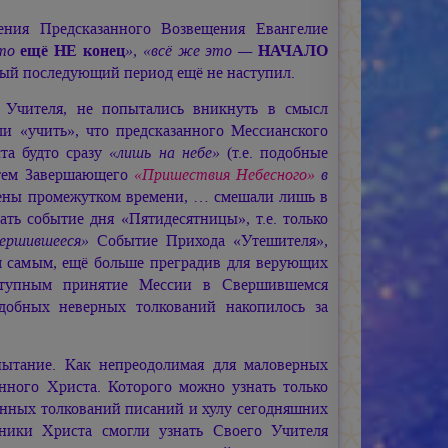
ния Предсказанного Возвещения Евангелие
то
ещё НЕ конец
», «всё же это —
НАЧАЛО
нный последующий период ещё не наступил.
 Учителя, не попытались вникнуть в смысл
ли «учить», что предсказанного Мессианского
ста будто сразу
«лишь на небе»
(т.е. подобные
тем Завершающего
«Пришествия Небесного»
в
делены промежутком времени, … смешали лишь в
ать событие дня «Пятидесятницы», т.е. только
ершившееся»
Событие Прихода «Утешителя»,
м самым, ещё больше преградив для верующих
оступным принятие Мессии в Свершившемся
добных неверных толкований накопилось за
пытание. Как непреодолимая для маловерных
инного Христа. Которого можно узнать только
анных толкований писаний и хулу сегодняшних
ики Христа смогли узнать Своего Учителя