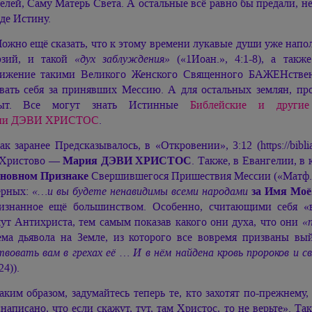
елей, Саму Матерь Света. А остальные всё равно бы предали, 
де Истину.
ожно ещё сказать, что к этому времени лукавые души уже нап
юзий, и такой
«дух заблуждения»
(«1Иоан.», 4:1-8), а такж
ижение такими Великого Женского Священного БАЖЕНствен
вать себя за принявших Мессию. А для остальных землян, пр
рыт. Все могут знать Истинные
Библейские и други
ии ДЭВИ ХРИСТОС
.
ак заранее Предсказывалось, в
«Откровении», 3:12 (https://bibl
 Христово —
Мария ДЭВИ ХРИСТОС
. Также, в Евангелии, в
сновном Признаке
Свершившегося Пришествия Мессии («Матф.»,
ерных:
«…и вы будете ненавидимы всеми народами
за Имя Моё
изнанное ещё большинством. Особенно, считающими себя «
ут Антихриста, тем самым показав какого они духа, что они
«
ема дьявола на Земле, из которого все вовремя призваны 
твовать вам в грехах её … И в нём найдена кровь пророков и с
24)).
аким образом, задумайтесь теперь те, кто захотят по-прежнему
«написано, что если скажут, тут, там Христос, то не верьте». Т