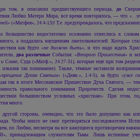
ри том, в описании предшествующего периода,
до
Сверше
твия Любви Матери Мира, всё время повторялось, — что
«…э
зней»
(«Матфея», 24:4-13)! Т.е. предупреждалось, что предсказа
о большинство недостаточно осознанно отнеслись к словам
анного, а поддались наущениям лжетолкователей. Которые ста
ествия как будто
«не должно быть»
, и что надо ждать Хри
зители,
два различные
События:
«Второго Пришествия»
и за
 и Славе
, Суда («Матф.», 24:27-31), которые ещё при том раз
, изказив так понимание). Также, тёмные заставили возприним
«крещение Духом Святым»
(«Деян.», 1:4-5), за будто
«уже св
цая так в итоге Мессианское Пришествие Духа Святого, — те
ожность правильного понимания Пророчеств. Сделав нед
ествии большинством условных «христиан». При этом, по
етия много.
 другой стороны, очевидно, что это было допущено как из
рада. Чтобы никто не смог претворяться последователем Ист
цем, по Любви, несмотря на все кажущиеся противоречия навяз
», принадлежащим служителям Тьмы. Лишь истинные учен