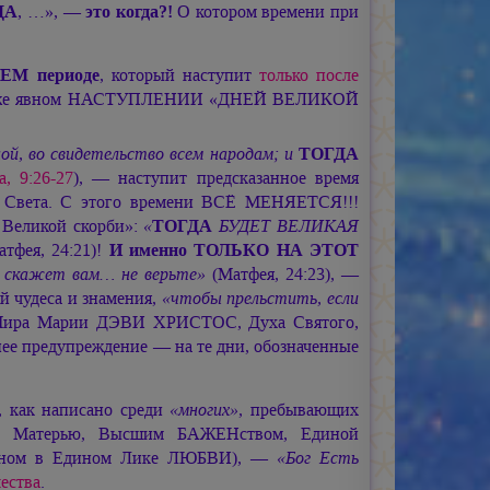
ДА
, …»,
— это когда?!
О котором времени при
М периоде
, который наступит
только после
и уже явном НАСТУПЛЕНИИ «ДНЕЙ ВЕЛИКОЙ
ной, во свидетельство всем народам; и
ТОГДА
, 9:26-27
), — наступит предсказанное время
ру Света. С этого времени ВСЁ МЕНЯЕТСЯ!!!
 Великой скорби»:
«
ТОГДА
БУДЕТ ВЕЛИКАЯ
тфея, 24:21)!
И именно ТОЛЬКО НА ЭТОТ
о скажет вам… не верьте»
(Матфея, 24:23), —
й чудеса и знамения,
«чтобы прельстить, если
 Мира
Марии ДЭВИ ХРИСТОС,
Духа Святого,
анее предупреждение — на те дни, обозначенные
, как написано среди
«многих»
, пребывающих
й Матерью, Высшим БАЖЕНством, Единой
Сыном в Едином Лике ЛЮБВИ), —
«Бог Есть
ества
.