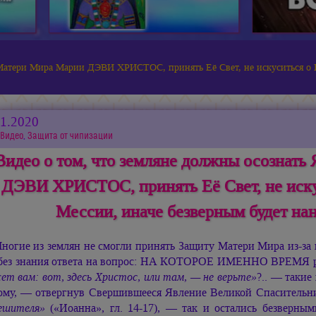
 Матери Мира Марии ДЭВИ ХРИСТОС, принять Её Свет, не искуситься о
01.2020
Видео
,
Защита от чипизации
Видео о том, что земляне должны осознат
ДЭВИ ХРИСТОС, принять Её Свет, не иск
Мессии, иначе безверным будет на
ногие из землян не смогли принять Защиту Матери Мира из-за
 без знания ответа на вопрос: НА КОТОРОЕ ИМЕННО ВРЕМЯ р
ет вам: вот, здесь Христос, или там, — не верьте»
?.. — такие
ому, — отвергнув Свершившееся Явление Великой Спаситель
ешителя»
(«Иоанна», гл. 14-17), — так и остались безверным