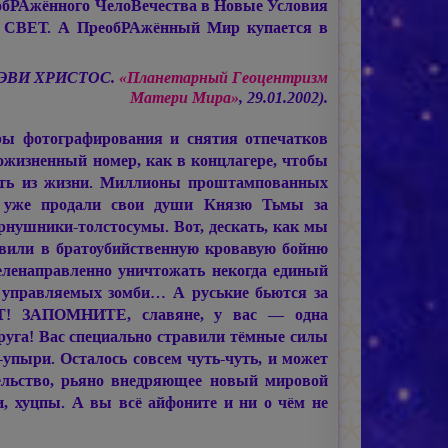
обРАжённого ЧелоВечества в Новые Условия
СВЕТ. А ПреобРАжённый Мир купается в
ДЭВИ ХРИСТОС.
«Планетарный Геоцентризм
Матери Мира»
, 29.01.2002).
ры фотографирования и снятия отпечатков
ожизненный номер, как в концлагере, чтобы
ить из жизни. Миллионы проштампованных
, уже продали свои души Князю Тьмы за
рнушники-толстосумы. Вот, дескать, как мы
авили в братоубийственную кровавую бойню
еленаправленно уничтожать некогда единый
 управляемых зомби… А руськие бьются за
! ЗАПОМНИТЕ, славяне, у вас — одна
руга! Вас специально стравили тёмные силы
упыри. Осталось совсем чуть-чуть, и может
тельство, рьяно внедряющее новый мировой
и, хуцпы. А вы всё айфоните и ни о чём не