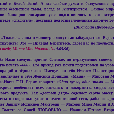
той и Белой Тогой. А все слабые духом и бездуховные п
ины безсветной тьмы, вслед за Антихристом. Тайное мир
нов банкиров-олигархов уже подготовилось к его вст
ителе-«спасителе», поставив под этим злодеянием жирную то
(Виктория ПреобРАж
…Только слепцы и маловеры могут так заблуждаться. Ведь т
тихристе! Это — Правда! Берегитесь, дабы вас не прельст
 тебе, Милая Моя Малахия!»
, 4.05.96).
За Нами следуют зрячие. Слепые, по неразумению своему
ую печать
«666»
. Его приход уже почти подготовлен на уро
ораций и чёрных лож. Именует он себя Именем Планетарн
заключает в себе Женский Принцип: «Майя» — Мировая Ма
и-Йоге» Е.И. Рерих говарит:
«Одно русло, одно знамя — 
христ пообещает всех изцелить и накормить, создав вс
вого продукта. Так «добрый дядя» соделает серую массу
еты и скоро выступит в телевизионной сети, дабы совер
мет Защиту Истинной Майтрейи — Матери Мира
Марии ДЭ
й Вместе со Своей ЛЮБОВЬЮ — Иоанном-Петром Вторы