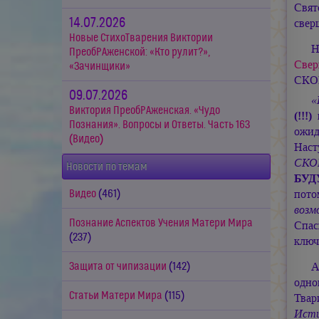
Свят
14.07.2026
свер
Новые СтихоТварения Виктории
Н
ПреобРАженской: «Кто рулит?»,
Свер
«Зачинщики»
СКОР
09.07.2026
«
Виктория ПреобРАженская. «Чудо
(!!!
Познания». Вопросы и Ответы. Часть 163
ожи
(Видео)
Наст
СКО
Новости по темам
БУ
пото
Видео
(461)
возм
Познание Аспектов Учения Матери Мира
Спас
(237)
ключ
А
Защита от чипизации
(142)
одн
Статьи Матери Мира
(115)
Твар
Ист