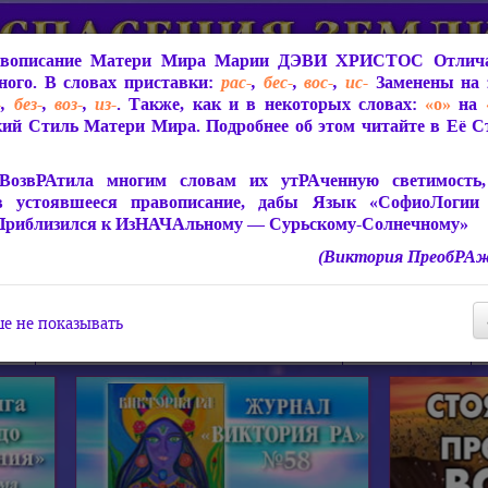
вописание Матери Мира
Марии ДЭВИ ХРИСТОС
Отлича
ого. В словах приставки:
рас-
,
бес-
,
вос-
,
ис-
Заменены на 
-
,
без-
,
воз-
,
из-
. Также, как и в некоторых словах:
«о»
на
ий Стиль Матери Мира. Подробнее об этом читайте в Её 
 Мира
О ПрогРАмме «ЮСМАЛОС»
Библиотека
Защит
ВозвРАтила многим словам их утРАченную светимость, 
в устоявшееся правописание, дабы Язык «СофиоЛогии
Приблизился к ИзНАЧАльному — Сурьскому-Солнечному»
(Виктория ПреобРАж
СофиоЛогия Матери Мира
Живое Слово Матери Мир
Статьи, Книги, Видео, Аудио 
е не показывать
ира
Пророчества о Явлении Матери Мира
Молитва Света