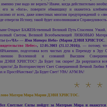
а именно уже надо не верить? Иначе, когда действительно необхо
а его за «бога», поверите обманщику и окажетесь клейм
висимо от всех, даже известных многим предупреждений о «зв
де отвергли Истину, такой будет изполнившаяся Справедливость
ыне Открыт БАЖЕНственный Великий Путь Спасения. Узкий, 
 полный Светом, Великой Всеобъемлющей ЛЮБОВЬЮ Мате
тье
(
««ЧА» — Имя Матери Неба»
(Мария ДЭВИ ХРИСТОС.
идетельство Небес»
, 12.05.2003 (21.12.2016))
, — потому, ч
бРАжению, подготовка всех чистых душ к Переходу в Эру 
олнению Вселенной и сознаний Высшим Соверше
ии ДЭВИ ХРИСТОС!
Да Будет так скорее! Да разрушатся вс
христа! Да Возторжествует Свет Совершенной Вечной Любви
х и ПростРАнствах! Да Будет Свет! УРА!
АУМ РА!
лово Матери Мира
Марии ДЭВИ ХРИСТОС.
Все Светлые Силы пойдут за Матерью Мира и окажутся