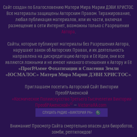
Сайт создан по Благословению Матери Мира Марии ДЭВИ ХРИСТОС.
Все материалы защищены Авторским Правом. Тиражирование,
любая публикация материалов, или их части, включая
размещение в сети Интернет, возможны только с Разрешения
Автора
.
Сайты, которые публикуют материалы без Разрешения Автора,
нарушают закон об Авторских Правах, и их деятельность
направлена на дискредитацию Автора и Её Идеи, они все
являются ложными и не имеют никакого отношения к Автору и Её
«ПрогРАмме Фохатизации и Спасения Земли
«ЮСМАЛОС» Матери Мира Марии ДЭВИ ХРИСТОС»
.
Приглашаем посетить Авторский Сайт Виктории
ПреобРАженской
«Космическое Полиискусство Третьего Тысячелетия Виктории
©
ПреобРАженской»
—
VictoriaRA.com
СЛУШАТЬ РАДИО «ВИКТОРИЯ РА»
Внимание! Просмотр Сайта смертельно опасен для биороботов,
зомби, рептилоидов!