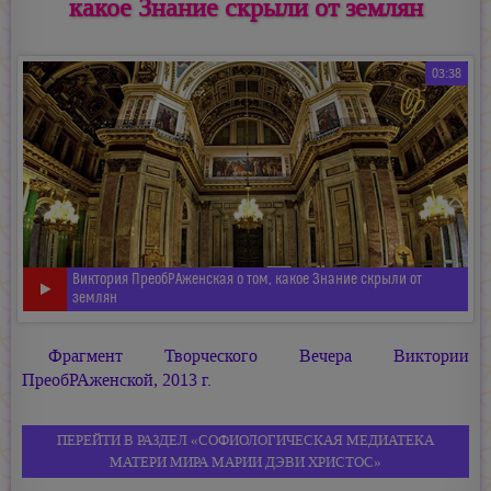
какое Знание скрыли от землян
03:38
Виктория ПреобРАженская о том, какое Знание скрыли от
землян
Фрагмент Творческого Вечера Виктории
ПреобРАженской, 2013 г.
ПЕРЕЙТИ В РАЗДЕЛ «СОФИОЛОГИЧЕСКАЯ МЕДИАТЕКА
МАТЕРИ МИРА МАРИИ ДЭВИ ХРИСТОС»