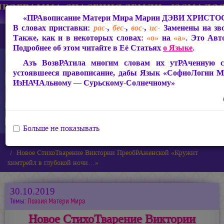
«ПРАвописание Матери Мира
Марии ДЭВИ ХРИСТО
В словах приставки:
рас-
,
бес-
,
вос-
,
ис-
Заменены на з
Также, как и в некоторых словах:
«о»
на
«а»
. Это Ав
Подробнее об этом читайте в Её Статьях
о Языке
.
Азъ ВозвРАтила многим словам их утРАченную св
устоявшееся правописание, дабы Язык «СофиоЛогии М
ИзНАЧАльному — Сурьскому-Солнечному»
Больше не показывать
Главная
Новости
Новое СтихоТварение Виктории ПреобРАженской «Кружит
химтрейл в глубокой ночи…»
30.10.2019
Темы:
Поэзия Матери Мира
Новое СтихоТварение Виктории