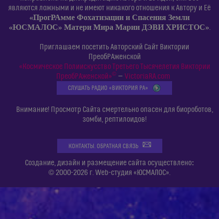
являются ложными и не имеют никакого отношения к Автору и Её
«ПрогРАмме Фохатизации и Спасения Земли
«ЮСМАЛОС» Матери Мира Марии ДЭВИ ХРИСТОС»
.
Приглашаем посетить Авторский Сайт Виктории
ПреобРАженской
«Космическое Полиискусство Третьего Тысячелетия Виктории
©
ПреобРАженской»
—
VictoriaRA.com
СЛУШАТЬ РАДИО «ВИКТОРИЯ РА»
Внимание! Просмотр Сайта смертельно опасен для биороботов,
зомби, рептилоидов!
КОНТАКТЫ. ОБРАТНАЯ СВЯЗЬ
:
Создание, дизайн и размещение сайта осуществлено
© 2000-2026 г. Web-студия «ЮСМАЛОС».