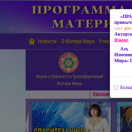
«ПРА
привычн
«з»
:
раз
Авторск
Языке
.
Новости
О Матери Мира
Учение Матери
Азъ 
Измени
Мира» 
Наука о Свете и Его Трансформации
Матери Мира
Больш
Явлениe Матери М
◄