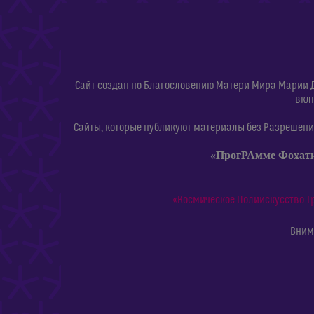
Сайт создан по Благословению Матери Мира Марии 
вкл
Сайты, которые публикуют материалы без Разрешения
«ПрогРАмме Фохат
«Космическое Полиискусство Т
Внима