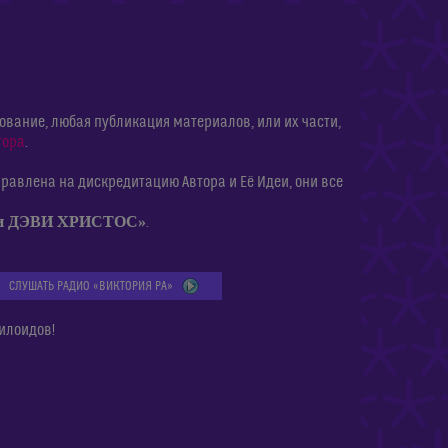
ание, любая публикация материалов, или их части,
тора
.
равлена на дискредитацию Автора и Её Идеи, они все
ии ДЭВИ ХРИСТОС»
.
СЛУШАТЬ РАДИО «ВИКТОРИЯ РА»
илоидов!