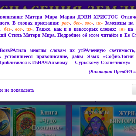
вописание Матери Мира
Марии ДЭВИ ХРИСТОС
Отлича
ого. В словах приставки:
рас-
,
бес-
,
вос-
,
ис-
Заменены на 
-
,
без-
,
воз-
,
из-
. Также, как и в некоторых словах:
«о»
на
ий Стиль Матери Мира. Подробнее об этом читайте в Её 
 Мира
О ПрогРАмме «ЮСМАЛОС»
Библиотека
Защит
ВозвРАтила многим словам их утРАченную светимость, 
в устоявшееся правописание, дабы Язык «СофиоЛогии
Приблизился к ИзНАЧАльному — Сурьскому-Солнечному»
(Виктория ПреобРАж
СофиоЛогия Матери Мира
Живое Слово Матери Мир
Статьи, Книги, Видео, Аудио 
е не показывать
ира
Пророчества о Явлении Матери Мира
Молитва Света