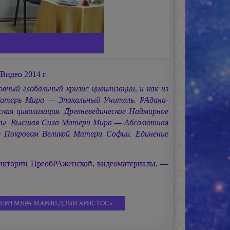
 Видео 2014 г.
ный глобальный кризис цивилизации, и как из
Матерь Мира — Эпохальный Учитель. РАдана-
кая цивилизация. Древневедическое Надмирное
лы. Высшая Сила Матери Мира — Абсолютная
 Покровом Великой Матери Софии. Единение
иктории ПреобРАженской, видеоматериалы, —
ЕРИ МИРА МАРИИ ДЭВИ ХРИСТОС»