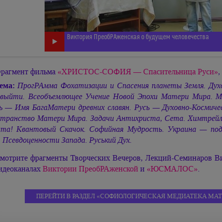
Виктория ПреобРАженская о будущем человечества
рагмент фильма
«ХРИСТОС-СОФИЯ — Спасительница Руси»
,
ема:
ПрогРАмма Фохатизации и Спасения планеты Земля. Духов
 выйти. Всеобъемлющее Учение Новой Эпохи Матери Мира. 
 — Имя БагаМатери древних славян. Русь — Духовно-Космичес
транство Матери Мира. Задачи Антихриста, Сета. Химтрей
та! Квантовый Скачок. Софийная Мудрость. Украина — под
. Псевдоценности Запада. Руський Дух.
мотрите фрагменты Творческих Вечеров, Лекций-Семинаров В
идеоканалах
Виктории ПреобРАженской
и
«ЮСМАЛОС»
.
ПЕРЕЙТИ В РАЗДЕЛ «СОФИОЛОГИЧЕСКАЯ МЕДИАТЕКА МАТ