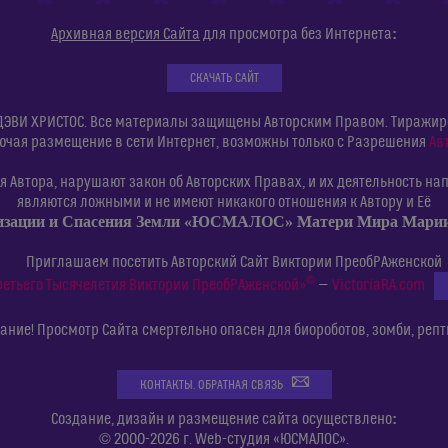
:
Архивная версия Сайта
для просмотра без Интернета
СКАЧАТЬ САЙТ
ДЭВИ ХРИСТОС. Все материалы защищены Авторским Правом. Тиражиров
ючая размещение в сети Интернет, возможны только с Разрешения
Ав
 Автора, нарушают закон об Авторских Правах, и их деятельность нап
являются ложными и не имеют никакого отношения к Автору и Её
изации и Спасения Земли «ЮСМАЛОС» Матери Мира Мар
Приглашаем посетить Авторский Сайт Виктории ПреобРАженской
©
ретьего Тысячелетия Виктории ПреобРАженской»
—
VictoriaRA.com
ние! Просмотр Сайта смертельно опасен для биороботов, зомби, репт
КОНТАКТЫ. ОБРАТНАЯ СВЯЗЬ
:
Создание, дизайн и размещение сайта осуществлено
© 2000-2026 г. Web-студия «ЮСМАЛОС».