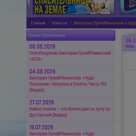
Главная
Новости
Виктория ПреобРАженская о буд
Новые публикации
16.
08.08.2026
Темы:
СтихоТварение Виктории ПреобРАженской
«ЛЕТА»
04.08.2026
Виктория ПреобРАженская. «Чудо
Познания». Вопросы и Ответы. Часть 165
(Видео)
27.07.2026
Война славян — это Возмездие за хулу на
Дух Святый (Видео)
19.07.2026
Виктория ПреобРАженская. «Чудо