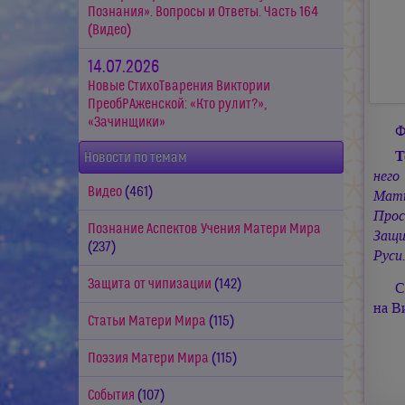
Познания». Вопросы и Ответы. Часть 164
(Видео)
14.07.2026
Новые СтихоТварения Виктории
ПреобРАженской: «Кто рулит?»,
«Зачинщики»
Ф
Т
Новости по темам
него
Видео
(461)
Мать
Прос
Познание Аспектов Учения Матери Мира
Защи
(237)
Руси
Защита от чипизации
(142)
С
на В
Статьи Матери Мира
(115)
Поэзия Матери Мира
(115)
События
(107)