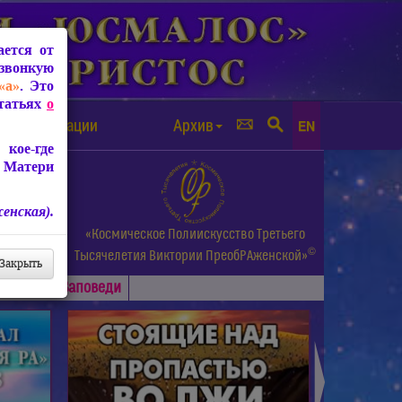
ется от
звонкую
«а»
. Это
Статьях
о
а от чипизации
Архив
EN
кое-где
 Матери
енская).
а.
«Космическое Полиискусство Третьего
©
и др.
Тысячелетия
Виктории ПреобРАженской»
Закрыть
Основные
Заповеди
►