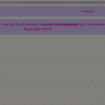
↑ Новости
← Виктория ПреобРАженская. Тернистый Путь Матери Мира
Новые СтихоТварения Виктории ПреобРАженск
Марии ДЭВИ ХРИСТОС