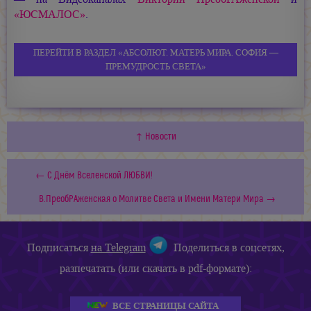
«ЮСМАЛОС»
.
ПЕРЕЙТИ В РАЗДЕЛ «АБСОЛЮТ. МАТЕРЬ МИРА. СОФИЯ —
ПРЕМУДРОСТЬ СВЕТА»
↑ Новости
← С Днём Вселенской ЛЮБВИ!
В.ПреобРАженская о Молитве Света и Имени Матери Мира →
Подписаться
на Telegram
Поделиться в соцсетях,
разпечатать (или скачать в pdf-формате):
ВСЕ СТРАНИЦЫ САЙТА