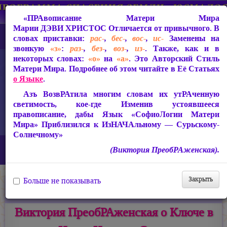
«ПРАвописание Матери Мира
Марии ДЭВИ ХРИСТОС
Отличается от привычного. В
словах приставки:
рас-
,
бес-
,
вос-
,
ис-
Заменены на
звонкую
«з»
:
раз-
,
без-
,
воз-
,
из-
. Также, как и в
некоторых словах:
«о»
на
«а»
. Это Авторский Стиль
Матери Мира. Подробнее об этом читайте в Её Статьях
о Языке
.
Азъ ВозвРАтила многим словам их утРАченную
светимость, кое-где Изменив устоявшееся
правописание, дабы Язык «СофиоЛогии Матери
Мира» Приблизился к ИзНАЧАльному — Сурьскому-
Солнечному»
Главная
Новости
(Виктория ПреобРАженская).
Виктория ПреобРАженская о Ключе в Новое Царство Света
Закрыть
Больше не показывать
21.09.2019
Темы:
Видео
,
Медиатека Матери Мира
Виктория ПреобРАженская о Ключе в