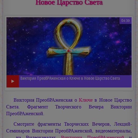
Новое Царство Света
04:39
Виктория ПреобРАженская о Ключе в Новое Царство Света
Виктория ПреобРАженская о
Ключе
в Новое Царство
Света. Фрагмент Творческого Вечера Виктории
ПреобРАженской.
Смотрите фрагменты Творческих Вечеров, Лекций-
Семинаров Виктории ПреобРАженской, видеоматериалы,
— на Видеоканалах
Виктории ПреобРАженской
и