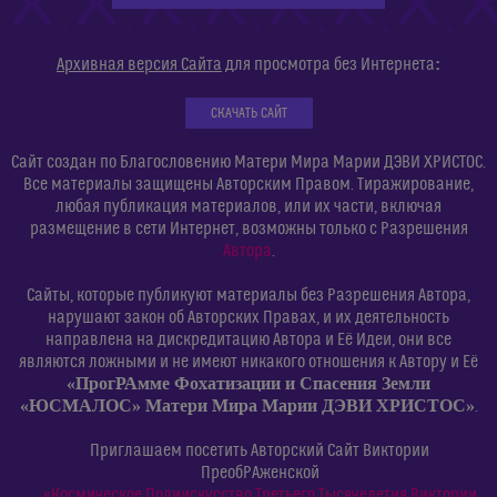
:
Архивная версия Сайта
для просмотра без Интернета
СКАЧАТЬ САЙТ
Сайт создан по Благословению Матери Мира Марии ДЭВИ ХРИСТОС.
Все материалы защищены Авторским Правом. Тиражирование,
любая публикация материалов, или их части, включая
размещение в сети Интернет, возможны только с Разрешения
Автора
.
Сайты, которые публикуют материалы без Разрешения Автора,
нарушают закон об Авторских Правах, и их деятельность
направлена на дискредитацию Автора и Её Идеи, они все
являются ложными и не имеют никакого отношения к Автору и Её
«ПрогРАмме Фохатизации и Спасения Земли
«ЮСМАЛОС» Матери Мира Марии ДЭВИ ХРИСТОС»
.
Приглашаем посетить Авторский Сайт Виктории
ПреобРАженской
«Космическое Полиискусство Третьего Тысячелетия Виктории