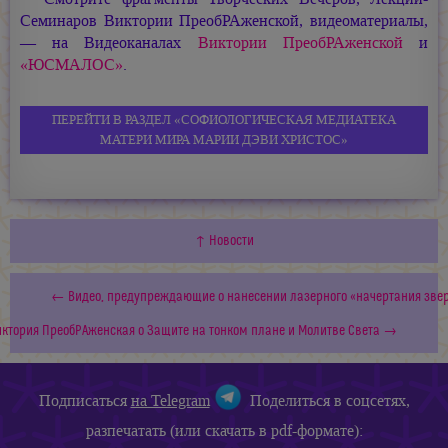
Семинаров Виктории ПреобРАженской, видеоматериалы,
— на Видеоканалах
Виктории ПреобРАженской
и
«ЮСМАЛОС»
.
ПЕРЕЙТИ В РАЗДЕЛ «СОФИОЛОГИЧЕСКАЯ МЕДИАТЕКА
МАТЕРИ МИРА МАРИИ ДЭВИ ХРИСТОС»
↑ Новости
← Видео, предупреждающие о нанесении лазерного «начертания зверя
иктория ПреобРАженская о Защите на тонком плане и Молитве Света →
Подписаться
на Telegram
Поделиться в соцсетях,
разпечатать (или скачать в pdf-формате):