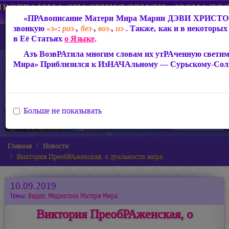
«ПРАвописание Матери Мира
Марии ДЭВИ ХРИСТ
звонкую
«з»
:
раз-
,
без-
,
воз-
,
из-
. Также, как и в некоторых
в Её Статьях
о Языке
.
Азъ ВозвРАтила многим словам их утРАченную светим
Мира» Приблизился к ИзНАЧАльному — Сурьскому-Сол
Больше не показывать
Главная
Новости
Виктория ПреобРАженская, о дуальности мира
10.09.2019
Темы:
Видео
,
Медиатека Матери Мира
Виктория ПреобРАженская, о