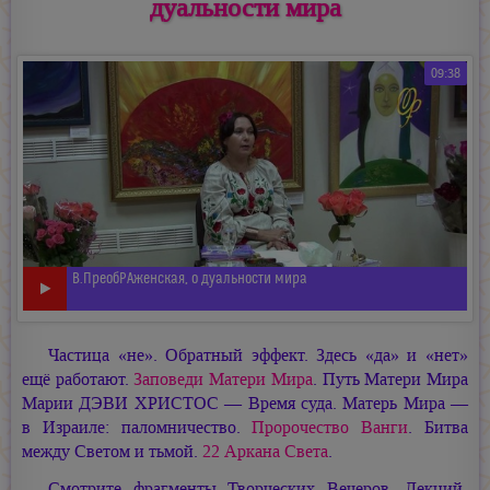
дуальности мира
09:38
В.ПреобРАженская, о дуальности мира
Частица «не». Обратный эффект. Здесь «да» и «нет»
ещё работают.
Заповеди Матери Мира
. Путь Матери Мира
Марии ДЭВИ ХРИСТОС — Время суда. Матерь Мира —
в Израиле: паломничество.
Пророчество Ванги
. Битва
между Светом и тьмой.
22 Аркана Света
.
Смотрите фрагменты Творческих Вечеров, Лекций-