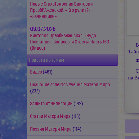
Новые СтихоТварения Виктории
ПреобРАженской: «Кто рулит?»,
«Зачинщики»
09.07.2026
Виктория ПреобРАженская. «Чудо
Познания». Вопросы и Ответы. Часть 163
В
(Видео)
Тайн
Ф
Новости по темам
С
Видео
(461)
на В
Познание Аспектов Учения Матери Мира
(237)
Защита от чипизации
(142)
Статьи Матери Мира
(115)
Поэзия Матери Мира
(114)