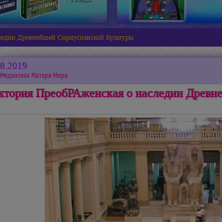
ледии Древнейшей Сириусианской Культуры
08.2019
Медиатека Матери Мира
ктория ПреобРАженская о наследии Древн