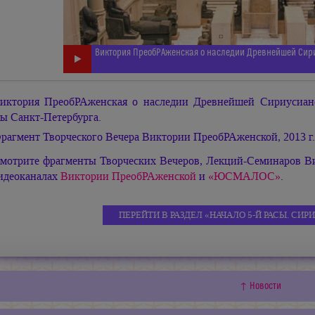
Виктория ПреобРАженская о наследии Древнейшей Сир
иктория ПреобРАженская о наследии Древнейшей Сириусианс
ы Санкт-Петербурга.
рагмент Творческого Вечера Виктории ПреобРАженской, 2013 г.
мотрите фрагменты Творческих Вечеров, Лекций-Семинаров В
идеоканалах
Виктории ПреобРАженской
и
«ЮСМАЛОС»
.
ПЕРЕЙТИ В РАЗДЕЛ «НАЧАЛО 5-Й РАСЫ. СИ
↑ Новости