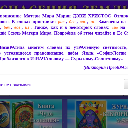
вописание Матери Мира
Марии ДЭВИ ХРИСТОС
Отлича
ого. В словах приставки:
рас-
,
бес-
,
вос-
,
ис-
Заменены на 
-
,
без-
,
воз-
,
из-
. Также, как и в некоторых словах:
«о»
на
ий Стиль Матери Мира. Подробнее об этом читайте в Её 
 Мира
О ПрогРАмме «ЮСМАЛОС»
Библиотека
Защит
ВозвРАтила многим словам их утРАченную светимость, 
в устоявшееся правописание, дабы Язык «СофиоЛогии
Приблизился к ИзНАЧАльному — Сурьскому-Солнечному»
(Виктория ПреобРАж
СофиоЛогия Матери Мира
Живое Слово Матери Мир
Статьи, Книги, Видео, Аудио 
е не показывать
ира
Пророчества о Явлении Матери Мира
Молитва Света