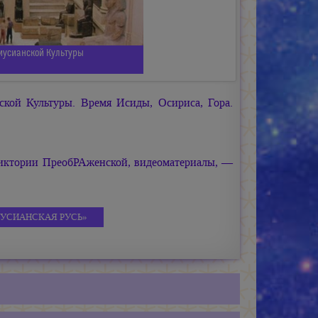
иусианской Культуры
кой Культуры. Время Исиды, Осириса, Гора.
иктории ПреобРАженской, видеоматериалы, —
РИУСИАНСКАЯ РУСЬ»