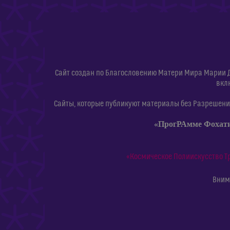
Сайт создан по Благословению Матери Мира Марии 
вкл
Сайты, которые публикуют материалы без Разрешения
«ПрогРАмме Фохат
«Космическое Полиискусство Т
Внима