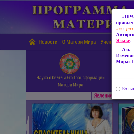
«ПРА
привычн
«з»
:
раз
Авторск
Языке
.
Новости
О Матери Мира
Учение Матери
Азъ 
Измени
Мира» 
Наука о Свете и Его Трансформации
Матери Мира
Больш
Явлениe Матери М
◄