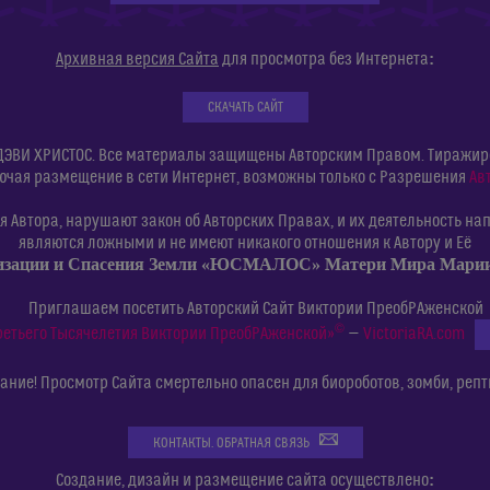
:
Архивная версия Сайта
для просмотра без Интернета
СКАЧАТЬ САЙТ
ДЭВИ ХРИСТОС. Все материалы защищены Авторским Правом. Тиражиров
ючая размещение в сети Интернет, возможны только с Разрешения
Ав
 Автора, нарушают закон об Авторских Правах, и их деятельность нап
являются ложными и не имеют никакого отношения к Автору и Её
изации и Спасения Земли «ЮСМАЛОС» Матери Мира Мар
Приглашаем посетить Авторский Сайт Виктории ПреобРАженской
©
ретьего Тысячелетия Виктории ПреобРАженской»
—
VictoriaRA.com
ние! Просмотр Сайта смертельно опасен для биороботов, зомби, репт
КОНТАКТЫ. ОБРАТНАЯ СВЯЗЬ
:
Создание, дизайн и размещение сайта осуществлено