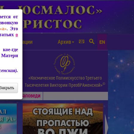
ется от
звонкую
«а»
. Это
Статьях
о
а от чипизации
Архив
EN
кое-где
 Матери
енская).
а.
«Космическое Полиискусство Третьего
©
и др.
Тысячелетия
Виктории ПреобРАженской»
Закрыть
Основные
Заповеди
►