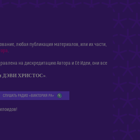
ание, любая публикация материалов, или их части,
тора
.
равлена на дискредитацию Автора и Её Идеи, они все
ии ДЭВИ ХРИСТОС»
.
СЛУШАТЬ РАДИО «ВИКТОРИЯ РА»
илоидов!