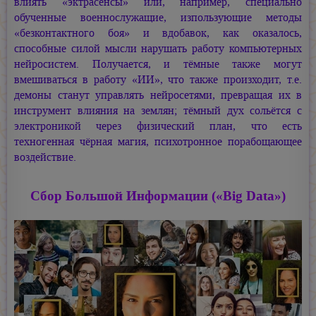
влиять «эктрасенсы» или, например, специально
обученные военнослужащие, изпользующие методы
«безконтактного боя» и вдобавок, как оказалось,
способные силой мысли нарушать работу компьютерных
нейросистем. Получается, и тёмные также могут
вмешиваться в работу «ИИ», что также произходит, т.е.
демоны станут управлять нейросетями, превращая их в
инструмент влияния на землян; тёмный дух сольётся с
электроникой через физический план, что есть
техногенная чёрная магия, психотронное порабощающее
воздействие.
Сбор Большой Информации («Big Data»)