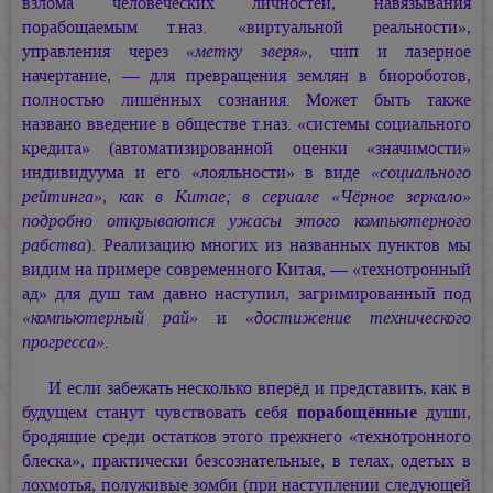
взлома человеческих личностей, навязывания
порабощаемым т.наз. «виртуальной реальности»,
управления через
«метку зверя»,
чип и лазерное
начертание, — для превращения землян в биороботов,
полностью лишённых сознания. Может быть также
названо введение в обществе т.наз. «системы социального
кредита» (автоматизированной оценки «значимости»
индивидуума и его «лояльности» в виде
«социального
рейтинга», как в Китае; в сериале «Чёрное зеркало»
подробно открываются ужасы этого компьютерного
рабства
). Реализацию многих из названных пунктов мы
видим на примере современного Китая, — «технотронный
ад» для душ там давно наступил, загримированный под
«компьютерный рай»
и
«достижение технического
прогресса».
И если забежать несколько вперёд и представить, как в
будущем станут чувствовать себя
порабощённые
души,
бродящие среди остатков этого прежнего «технотронного
блеска», практически безсознательные, в телах, одетых в
лохмотья, полуживые зомби (при наступлении следующей