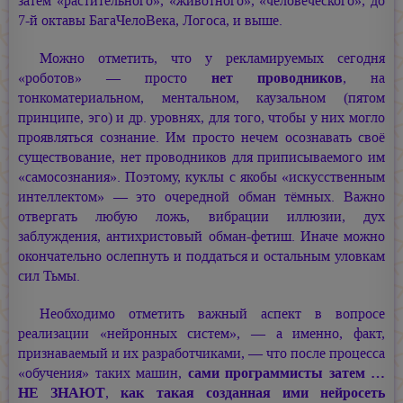
затем «растительного», «животного», «человеческого», до
7-й октавы БагаЧелоВека, Логоса, и выше.
Можно отметить, что у рекламируемых сегодня
«роботов» — просто
нет проводников
, на
тонкоматериальном, ментальном, каузальном (пятом
принципе, эго) и др. уровнях, для того, чтобы у них могло
проявляться сознание. Им просто нечем осознавать своё
существование, нет проводников для приписываемого им
«самосознания». Поэтому, куклы с якобы «искусственным
интеллектом» — это очередной обман тёмных. Важно
отвергать любую ложь, вибрации иллюзии, дух
заблуждения, антихристовый обман-фетиш. Иначе можно
окончательно ослепнуть и поддаться и остальным уловкам
сил Тьмы.
Необходимо отметить важный аспект в вопросе
реализации «нейронных систем», — а именно, факт,
признаваемый и их разработчиками, — что после процесса
«обучения» таких машин,
сами программисты затем …
НЕ ЗНАЮТ
,
как такая созданная ими нейросеть