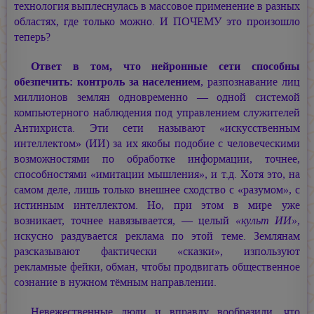
технология выплеснулась в массовое применение в разных
областях, где только можно. И ПОЧЕМУ это произошло
теперь?
Ответ в том, что нейронные сети способны
обезпечить: контроль за населением
, разпознавание лиц
миллионов землян одновременно — одной системой
компьютерного наблюдения под управлением служителей
Антихриста. Эти сети называют «искусственным
интеллектом» (ИИ) за их якобы подобие с человеческими
возможностями по обработке информации, точнее,
способностями «имитации мышления», и т.д. Хотя это, на
самом деле, лишь только внешнее сходство с «разумом», с
истинным интеллектом. Но, при этом в мире уже
возникает, точнее навязывается, — целый
«культ ИИ»,
искусно раздувается реклама по этой теме. Землянам
разсказывают фактически «сказки», изпользуют
рекламные фейки, обман, чтобы продвигать общественное
сознание в нужном тёмным направлении.
Невежественные люди и вправду вообразили, что