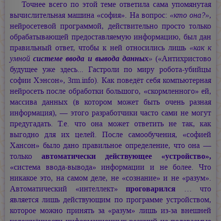
Точнее всего по этой теме ответила сама упомянутая
вычислительная машина «софия». На вопрос:
«кто она?»,
нейросетевой программой, действительно просто только
обрабатывающей предоставляемую информацию, был дан
правильный ответ, чтобы к ней относились лишь
«как к
умной
системе ввода и вывода данных
»
(«Антихристово
будущее уже здесь... Гастроли по миру робота-убийцы
софии Хэнсон», 3rm.info). Как поведёт себя компьютерная
нейросеть после обработки большого, «скормленного» ей,
массива данных (в котором может быть очень разная
информация), — этого разработчики часто сами не могут
предугадать. Т.е. что она может ответить не так, как
выгодно для их целей. После самообучения, «софией
Хансон» было дано правильное определение, что она —
только
автоматически действующее «устройство»,
«система ввода-вывода» информации и не более. Что
никакое это, на самом деле, не «сознание» и не «разум».
Автоматический «интеллект»
проговарился
… что
является лишь действующим по программе устройством,
которое можно принять за «разум» лишь из-за внешней