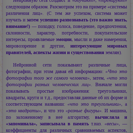
Нейронную сеть создают и
«обучают», «тренируют»
следующим образом. Разсмотрим это на примере «системы
различения лиц». (С тем же успехом, система может
изучать и
затем успешно разпознавать (это важно знать,
внимание!)
— походку, голоса, поведение, предпочтения,
склонности, характер, потребности, покупательские
интересы, проявляемые
эмоции
, мысли и даже намерения,
мировоззрение и другие,
интересующие мировых
правителей, аспекты жизни и существования
землян).
Нейронной сети показывают различные лица,
фотографии, при этом давая ей информацию:
«Что это
фотографии того же самого человека»,
затем,
«что это
фотографии разных человеческих лиц».
Вначале могли
показывать простые изображения: треугольники,
квадраты, круги и т.д., предоставляя данные об их форме и
соответствующем названии:
«что это треугольники»,
а
«это квадраты»,
и что это
«разные фигуры».
И машина,
по заложенному в неё алгоритму,
вычисляла и
«запоминала», записывала в память
т.наз.
«весы»,
—
коэффициенты для различных сравниваемых аспектов,