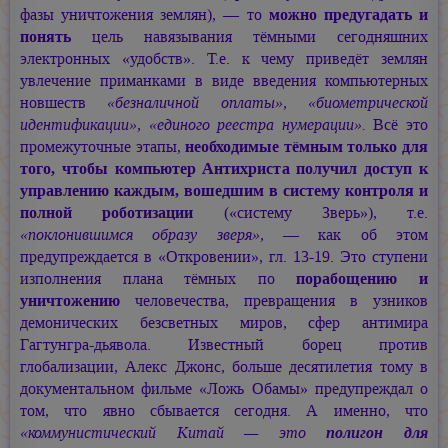
фазы уничтожения землян), — то
можно предугадать и
понять
цель навязывания тёмными сегодняшних
электронных «удобств». Т.е. к чему приведёт землян
увлечение приманками в виде введения компьютерных
новшеств
«безналичной оплаты», «биометрической
идентификации», «единого реестра нумерации».
Всё это
промежуточные этапы,
необходимые тёмным только для
того, чтобы компьютер Антихриста получил доступ к
управлению каждым, вошедшим в систему контроля и
полной роботизации
(«систему Зверь»), т.е.
«поклонившимся образу зверя»,
— как об этом
предупреждается в «Откровении», гл. 13-19. Это ступени
изполнения плана тёмных по
порабощению и
уничтожению
человечества, превращения в узников
демонических безсветных миров, сфер антимира
Гагтунгра-дьявола. Известный борец против
глобализации, Алекс Джонс, больше десятилетия тому в
документальном фильме «Ложь Обамы» предупреждал о
том, что явно сбывается сегодня. А именно, что
«коммунистический Китай — это
полигон для