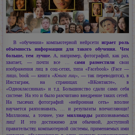
В «обучении» компьютерной нейрсети
играет роль
объёмность информации для такого обучения. Чем
больше, тем лучше.
А, например, фотографий, как раз,
хватает, — почти все …
сами разместили
свои
изображения лиц в соц-сетях, типа «Facebook» (Face —
лицо, book — книга
«Книга лиц»,
— так переводится), в
Инстаграм, на страницах «ВКонтакте», в
«Одноклассниках» и т.д. Большинство сдали сами себя
системе. На это и было разсчитано внедрение таких сетей.
На тысячах фотографий «нейронная сеть» вполне
научается разпознавать, … и результаты впечатляющи!
Миллионы, а точнее, уже
миллиарды
разпознаваемых
лиц! И это достижимо для обычной, доступной
правительству, компьютерной системы, применяемых ими