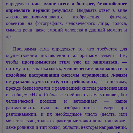
определяла:
как лучше всего и быстрее, безошибочнее
определять верный результат
. Выдавать ответ в виде
«разпознавания»-узнавания изображения, фигуры,
объектов на фотографиях, человеческого лица, голоса,
смысла речи, даже эмоций человека в данный момент и
др.
Программа сама определяет то, что требуется для
осуществления поставленной алгоритмом задачи. Т.е.,
чтобы
программистам этим уже не заниматься
, —
потому что, как оказалось,
человеческие возможности в
подобном настраивании системы ограничены, л-юдям
не удавалось учесть всё, что требовалось
, — и поэтому,
прежде были неудачи с реализацией систем разпознавания
и в общем «ИИ». Сейчас же нейросеть сама уточняет, без
человеческой помощи, и запоминает, — какие
разсматривать точки на изображении с камеры при
разпознавании, и их необходимое число (десять, или
может тысячи, только характерные точки лица, или может
даже родинки и тип кожи), области, векторы направлений,