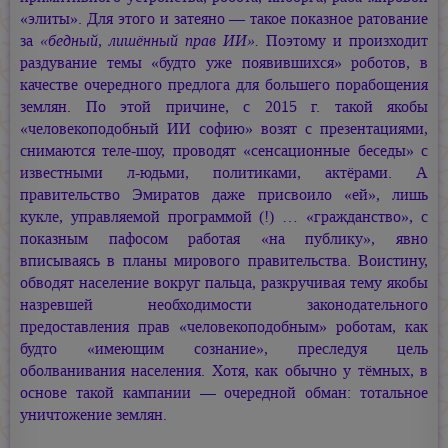
«элиты». Для этого и затеяно — такое показное ратование
за
«бедный, лишённый прав ИИ».
Поэтому и произходит
раздувание темы «будто уже появившихся» роботов, в
качестве очередного предлога для большего порабощения
землян. По этой причине, с 2015 г. такой якобы
«человекоподобный ИИ софию» возят с презентациями,
снимаются теле-шоу, проводят «сенсационные беседы» с
известными л-юдьми, политиками, актёрами. А
правительство Эмиратов даже присвоило «ей», лишь
кукле, управляемой программой (!) … «гражданство», с
показным пафосом работая «на публику», явно
вписываясь в планы мирового правительства. Воистину,
обводят население вокруг пальца, разкручивая тему якобы
назревшей необходимости законодательного
предоставления прав «человекоподобным» роботам, как
будто «имеющим сознание», преследуя цель
оболванивания населения. Хотя, как обычно у тёмных, в
основе такой кампании — очередной обман: тотальное
уничтожение землян.