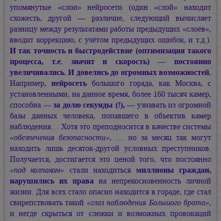
упомянутые «слои» нейросети (один «слой» находит
схожесть, другой — различие, следующий вычисляет
разницу между результатами работы предыдущих «слоёв»,
вводит коррекцию, с учётом предыдущих ошибок, и т.д.).
И так точность и быстродействие (оптимизация такого
процесса, т.е. значит и скорость) — постоянно
увеличивались. И довелись до огромных возможностей.
Например,
нейросеть
большого горада, как Москва, с
установленными, на данное время, более 160 тысяч камер,
способна —
за долю секунды (!),
— узнавать из огромной
базы данных человека, попавшего в объектив камер
наблюдения… Хотя это преподносится в качестве системы
«обезпечения безопасности»,
… но за месяц так могут
находить лишь десяток-другой условных преступников.
Получается, достигается это ценой того, что постоянно
«под колпаком»
стали находиться
миллионы граждан,
нарушились их права
на непрекосновенность личной
жизни. Для всех стало опасно находится в гораде, где стал
свирепствовать такой
«глаз наблюдения Большого брата»,
и негде скрыться от слежки и возможных провокаций