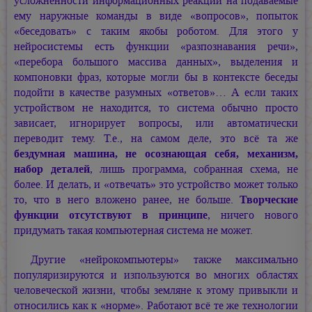
усложнённости информационных реакций на подаваемые
ему наружные команды в виде «вопросов», попыток
«беседовать» с таким якобы роботом. Для этого у
нейросистемы есть функции «разпознавания речи»,
«перебора большого массива данных», выделения и
компоновки фраз, которые могли бы в контексте беседы
подойти в качестве разумных «ответов»… А если таких
устройством не находится, то система обычно просто
зависает, игнорирует вопросы, или автоматически
переводит тему. Т.е., на самом деле, это всё та же
бездумная машина, не осознающая себя, механизм,
набор деталей
, лишь программа, собранная схема, не
более. И делать, и «отвечать» это устройство может только
то, что в него вложено ранее, не больше.
Творческие
функции отсутствуют в принципе
, ничего нового
придумать такая компьютерная система не может.
Другие «нейрокомпьютеры» также максимально
популяризируются и изпользуются во многих областях
человеческой жизни, чтобы земляне к этому привыкли и
относились как к «норме». Работают всё те же технологии