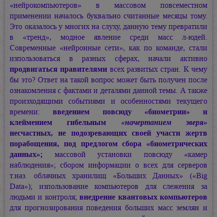
«нейрокомпьютеров» в массовом повсеместном
применении началось буквально считанные месяцы тому.
Это оказалось у многих на слуху, данную тему превратили
в «тренд», модное явление среди масс л-юдей.
Современные «нейронные сети», как по команде, стали
изпользоваться в разных сферах, начали активно
продвигаться правителями
всех развитых стран. К чему
бы это? Ответ на такой вопрос может быть получен после
ознакомления с фактами и деталями данной темы. А также
произходящими событиями и особенностями текущего
времени:
введением повсюду «биометрии» и
клеймением гибельным
«начертанием зверя»
несчастных, не подозревающих своей участи жертв
порабощения, под предлогом сбора «биометрических
данных»;
массовой установки повсюду «камер
наблюдения»; сбором информации о всех для серверов
т.наз. облачных хранилищ «Больших Данных» («Big
Data»); изпользование компьютеров для слежения за
людьми и контроля;
внедрение квантовых компьютеров
для прогнозирования поведения больших масс землян и