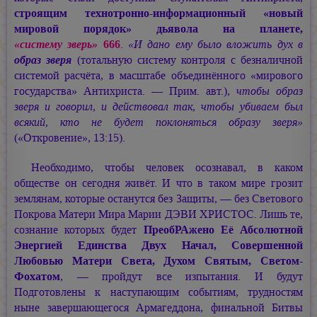
строящим технотронно-информационный «новый
мировой порядок» дьявола на планете,
«систему зверь»
666
.
«И дано ему было вложить дух в
образ зверя
(тотальную систему контроля с безналичной
системой расчёта, в масштабе объединённого «мирового
государства» Антихриста. — Прим. авт.)
, чтобы образ
зверя и говорил, и действовал так, чтобы убиваем был
всякий, кто не будет поклоняться образу зверя»
(«Откровение», 13:15).
Необходимо, чтобы человек осознавал, в каком
обществе он сегодня живёт. И что в таком мире грозит
землянам, которые останутся без Защиты, — без Светового
Покрова Матери Мира
Марии ДЭВИ ХРИСТОС.
Лишь те,
сознание которых будет
ПреобРАжено Её Абсолютной
Энергией Единства Двух Начал, Совершенной
Любовью Матери Света, Духом Святым, Светом-
Фохатом
, — пройдут все изпытания. И будут
Подготовлены к наступающим событиям, трудностям
ныне завершающегося Армагеддона, финальной Битвы