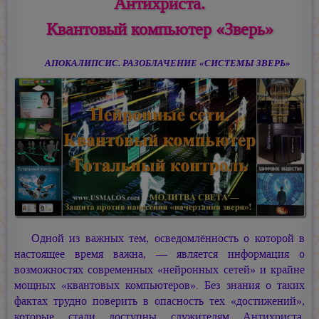
Антихриста.
Квантовый компьютер «Зверь»
АПОКАЛИПСИС. РАЗОБЛАЧЕНИЕ «СИСТЕМЫ ЗВЕРЬ»
Одной из важных тем, осведомлённость о которой в
настоящее время важна, — является информация о
возможностях современных «нейронных сетей» и крайне
мощных «квантовых компьютеров». Без знания о таких
фактах трудно поверить в опасность тех «достижений»,
которые стали доступны служителям Антихриста,