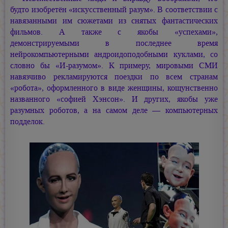
будто изобретён «искусственный разум». В соответствии с
навязанными им сюжетами из снятых фантастических
фильмов. А также с якобы «успехами»,
демонстрируемыми в последнее время
нейрокомпьютерными андроидоподобными куклами, со
словно бы «И-разумом». К примеру, мировыми СМИ
навязчиво рекламируются поездки по всем странам
«робота», оформленного в виде женщины, кощунственно
названного «софией Хэнсон». И других, якобы уже
разумных роботов, а на самом деле — компьютерных
подделок.