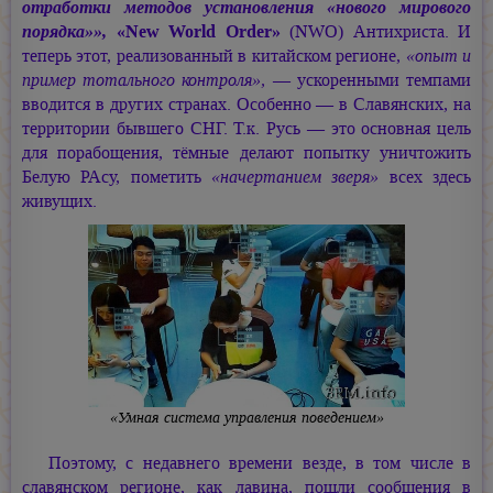
отработки методов установления «нового мирового
порядка»»,
«New World Order»
(NWO) Антихриста. И
теперь этот, реализованный в китайском регионе,
«опыт и
пример тотального контроля»,
— ускоренными темпами
вводится в других странах. Особенно — в Славянских, на
территории бывшего СНГ. Т.к. Русь — это основная цель
для порабощения, тёмные делают попытку уничтожить
Белую РАсу, пометить
«начертанием зверя»
всех здесь
живущих.
«Умная система управления поведением»
Поэтому, с недавнего времени везде, в том числе в
славянском регионе, как лавина, пошли сообщения в