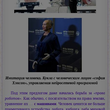
Имитация человека. Кукла с человеческим лицом
«софия
Хэнсон», управляемая нейросетевой программой
Под этим предлогом даже началась борьба за
«права
роботов».
Как обычно, с посягательством на права землян,
уравнение их …
с машинами
. Человек ценится не больше
примитивного устройства, робота, киборга, раба мировой