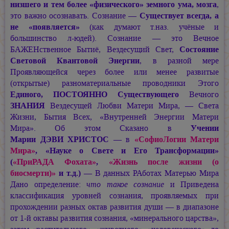
низшего и тем более «физического» земного ума, мозга
,
это важно осознавать. Сознание —
Существует всегда, а
не «появляется»
(как думают т.наз. учёные и
большинство л-юдей). Сознание — это Вечное
БАЖЕНственное Бытиё, Вездесущий Свет,
Состояние
Световой Квантовой Энергии
, в разной мере
Проявляющейся через более или менее развитые
(открытые) разноматериальные проводники Этого
Единого, ПОСТОЯННО Существующего
Вечного
ЗНАНИЯ
Вездесущей Любви Матери Мира, — Света
Жизни, Бытия Всех, «Внутренней Энергии Матери
Мира». Об этом Сказано в
Учении
Марии ДЭВИ ХРИСТОС
—
в
«СофиоЛогии Матери
Мира»
, «Науке о Свете и Его Трансформации»
(
«ПриРАДА Фохата»
,
«Жизнь после жизни (о
биосмерти)»
и т.д.)
— В данных РАботах Матерью Мира
Дано определение:
что такое сознание
и Приведена
классификация уровней сознания, проявляемых при
прохождении разных октав развития души — в диапазоне
от 1-й октавы развития сознания, «минерального царства»,