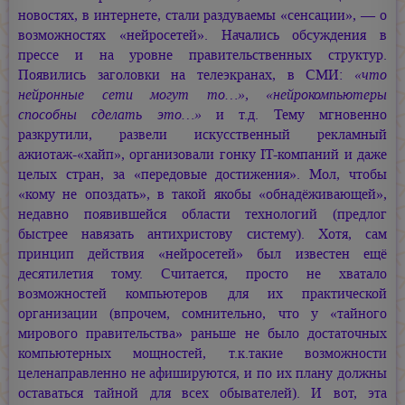
новостях, в интернете, стали раздуваемы «сенсации», — о
возможностях «нейросетей». Начались обсуждения в
прессе и на уровне правительственных структур.
Появились заголовки на телеэкранах, в СМИ:
«что
нейронные сети могут то…», «нейрокомпьютеры
способны сделать это…»
и т.д. Тему мгновенно
разкрутили, развели искусственный рекламный
ажиотаж-«хайп»,
организовали гонку IT-компаний и даже
целых стран, за «передовые достижения». Мол, чтобы
«кому не опоздать», в такой якобы «обнадёживающей»,
недавно появившейся области технологий (предлог
быстрее навязать антихристову систему). Хотя, сам
принцип действия «нейросетей» был известен ещё
десятилетия тому. Считается, просто не хватало
возможностей компьютеров для их практической
организации (впрочем, сомнительно, что у «тайного
мирового правительства» раньше не было достаточных
компьютерных мощностей, т.к.такие возможности
целенаправленно не афишируются, и по их плану должны
оставаться тайной для всех обывателей). И вот, эта