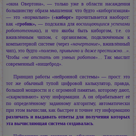
«окна Овертона», — только уже в области насаждения
большинству образа мышления: что будто «киборгизация»
— это «нормально» («
киборг»
прочитывается наоборот:
как «
гробик»,
— подсказка для
восхищающихся успехами
робототехники
), и что якобы быть киборгом, т.е. со
вживлённым чипом, с организмом, подключённым к
компьютерной системе (через
«начертание»,
вживлённый
чип), это будто
«полезно, привычно и даже престижно…».
Чтобы
«не отстать от умных роботов»…
Так мыслит
современный «нищеброд».
Принцип работы «нейронной системы» — прост: это
тот же обычный тупой цифровой калькулятор, правда,
большой мощности и с огромной памятью, которому дают,
«скармливают» кучу информации. А он обрабатывает её
по определённому заданному алгоритму, автоматически
при этом вычисляя, как быстрее и точнее эту информацию
различать и выдавать ответы для получения которых
эта вычисляющая система создавалась
.