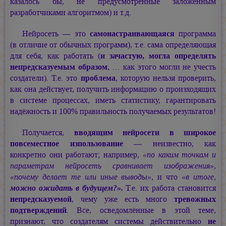
казалось бы, не предусмотренные заложенным
разработчиками алгоритмом) и т.д.
Нейросеть — это
самонастраивающаяся
программа
(в отличие от обычных программ), т.е. сама определяющая
для себя, как работать (
и зачастую, могла определять
непредсказуемым образом
, … как этого могли не учесть
создатели). Т.е. это
проблема
, которую нельзя проверить,
как она действует, получить информацию о произходящих
в системе процессах, иметь статистику, гарантировать
надёжность и 100% правильность получаемых результатов!
Получается,
вводящим нейросети в широкое
повсеместное изпользование
— неизвестно, как
конкретно они работают; например,
«по каким точкам и
параметрам нейросеть сравнивает изображения»,
«почему делает те или иные выводы»,
и что
«в итоге,
можно ожидать в будущем?».
Т.е. их работа становится
непредсказуемой
, чему уже есть много
тревожных
подтверждений
. Все, осведомлённые в этой теме,
признают, что создателям системы действительно
не