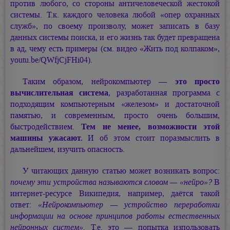
против любого, со стороны античеловеческой жестокой
системы. Т.к. каждого человека любой «опер охранных
служб», по своему произволу, может записать в базу
данных системы поиска, и его жизнь так будет превращена
в ад, чему есть примеры (см. видео «Жить под колпаком»,
youtu.be/QWfjCjFHi04).
Таким образом, нейрокомпьютер —
это просто
вычислительная система
, разработанная программа с
подходящим компьютерным «железом» и достаточной
памятью, и современным, просто очень большим,
быстродействием.
Тем не менее, возможности этой
машины ужасают.
И об этом стоит поразмыслить в
дальнейшем, изучить опасность.
У читающих данную статью может возникать вопрос:
почему эти устройства называются словом — «нейро»?
В
интернет-ресурсе Википедия, например, даётся такой
ответ:
«Нейрокомпьютер — устройство переработки
информации на основе принципов работы естественных
нейронных систем».
Т.е. это — попытка изпользовать