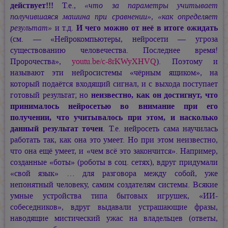
действует!!!
Т.е.,
«что за параметры учитывает
получившаяся машина при сравнении», «как определяет
результат»
и т.д.
И чего можно от неё в итоге ожидать
(см. — «Нейрокомпьютеры, нейросети — угроза
существованию человечества. Последнее время!
Пророчества»,
youtu.be/c-8rKWyXHVQ
). Поэтому и
называют эти нейросистемы «чёрным ящиком», на
который подаётся входящий сигнал, и с выхода поступает
готовый результат; но
неизвестно, как он достигнут, что
принималось нейросетью во внимание при его
получении, что учитывалось при этом, и насколько
данный результат точен
. Т.е. нейросеть сама научилась
работать так, как она это умеет. Но при этом неизвестно,
что она ещё умеет, и «чем всё это закончится». Например,
созданные «боты» (роботы в соц. сетях), вдруг придумали
«свой язык» … для разговора между собой, уже
непонятный человеку, самим создателям системы. Всякие
умные устройства типа бытовых игрушек, «ИИ-
собеседников», вдруг выдавали устрашающие фразы,
наводящие мистический ужас на владельцев (ответы,