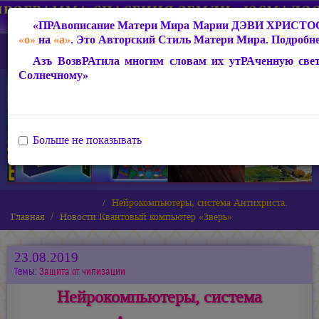
«ПРАвописание Матери Мира
Марии ДЭВИ ХРИСТО
«о»
на
«а»
. Это Авторский Стиль Матери Мира. Подробне
Азъ ВозвРАтила многим словам их утРАченную све
Солнечному»
Больше не показывать
Нейрокомпьютеры, система Антихриста.
Главная
Новости
Квантовый компьютер «Зверь»
23.08.2019
Темы:
Защита от чипизации
Нейрокомпьютеры, система