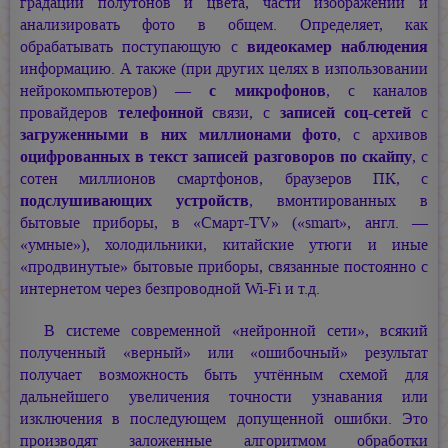
градации полутонов и цвета, части изображений и
анализировать фото в общем. Определяет, как
обрабатывать поступающую с
видеокамер наблюдения
информацию. А также (при других целях в изпользовании
нейрокомпьютеров) —
с микрофонов
, с каналов
провайдеров
телефонной
связи, с
записей соц-сетей
с
загруженными в них миллионами фото
, с архивов
оцифрованных в текст записей разговоров по скайпу
, с
сотен миллионов смартфонов, браузеров ПК, с
подслушивающих устройств
, вмонтированных в
бытовые приборы, в «Смарт-TV» («smart», англ. —
«умные»), холодильники, китайские утюги и иные
«продвинутые» бытовые приборы, связанные постоянно с
интернетом через безпроводной Wi-Fi и т.д.
В системе современной «нейронной сети», всякий
полученный «верный» или «ошибочный» результат
получает возможность быть учтённым схемой для
дальнейшего увеличения точности узнавания или
изключения в последующем допущенной ошибки. Это
производят заложенные алгоритмом обработки