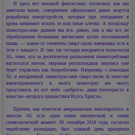
И здесь нет никакой фантастики, поскольку, как мы
заметили выше, совершенно официально давно ведутся
разработки наноустройств, которые при попадании в
кровь начинают искать те или иные клетки. А поскольку
химиотрассами дышим мы все, равно, как и мы все не
обрабатываем большими магнитами куски поглощаемой
пищи, — какие-то элементы смарт-пыли наверняка есть в
теле у каждого. И там, где сегодня внедряется технология
5G, теми, кто за десятилетия разпыления химиотрейлами
наглотался
мотов,
мировая рептилоидная закулиса уже
будет управлять как биороботами. Например, с помощью
5G и внедрённой химиотрассами смарт-пыли (в качестве
вмонтированного в мозги монитора) им могут
представить во всё небо «доброго» дядю-Антихриста в
качестве «второго пришествия Исуса Христа».
Причём, как отметили американские конспирологи, в
запуске 5G есть один очень интересный и очень
символический момент. 30 сентября 2018 года, согласно
еврейскому календарю, был седьмой день праздника