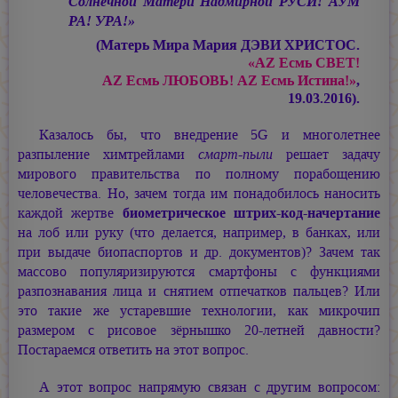
Солнечной Матери Надмирной РУСИ! АУМ
РА! УРА!»
(Матерь Мира
Мария ДЭВИ ХРИСТОС.
«АZ Есмь СВЕТ!
АZ Есмь ЛЮБОВЬ! АZ Есмь Истина!»
,
19.03.2016).
Казалось бы, что внедрение 5G и многолетнее
разпыление химтрейлами
смарт-пыли
решает задачу
мирового правительства по полному порабощению
человечества. Но, зачем тогда им понадобилось наносить
каждой жертве
биометрическое штрих-код-начертание
на лоб или руку (что делается, например, в банках, или
при выдаче биопаспортов и др. документов)? Зачем так
массово популяризируются смартфоны с функциями
разпознавания лица и снятием отпечатков пальцев? Или
это такие же устаревшие технологии, как микрочип
размером с рисовое зёрнышко 20-летней давности?
Постараемся ответить на этот вопрос.
А этот вопрос напрямую связан с другим вопросом: