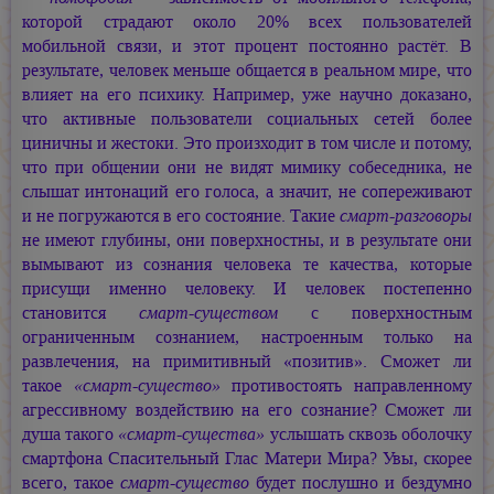
которой страдают около 20% всех пользователей
мобильной связи, и этот процент постоянно растёт. В
результате, человек меньше общается в реальном мире, что
влияет на его психику. Например, уже научно доказано,
что активные пользователи социальных сетей более
циничны и жестоки. Это произходит в том числе и потому,
что при общении они не видят мимику собеседника, не
слышат интонаций его голоса, а значит, не сопереживают
и не погружаются в его состояние. Такие
смарт-разговоры
не имеют глубины, они поверхностны, и в результате они
вымывают из сознания человека те качества, которые
присущи именно человеку. И человек постепенно
становится
смарт-существом
с поверхностным
ограниченным сознанием, настроенным только на
развлечения, на примитивный «позитив». Сможет ли
такое
«смарт-существо»
противостоять направленному
агрессивному воздействию на его сознание? Сможет ли
душа такого
«смарт-существа»
услышать сквозь оболочку
смартфона Спасительный Глас Матери Мира? Увы, скорее
всего, такое
смарт-существо
будет послушно и бездумно