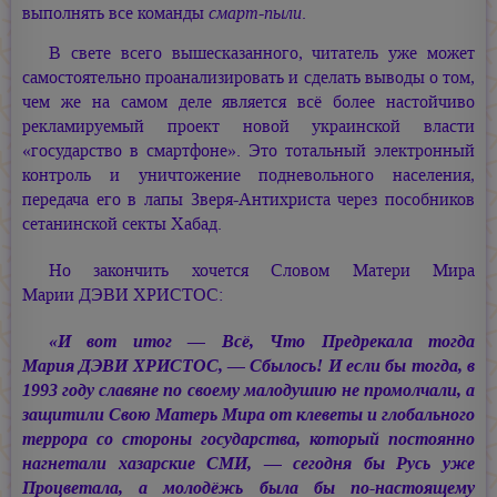
выполнять все команды
смарт-пыли
.
В свете всего вышесказанного, читатель уже может
самостоятельно проанализировать и сделать выводы о том,
чем же на самом деле является всё более настойчиво
рекламируемый проект новой украинской власти
«государство в смартфоне». Это тотальный электронный
контроль и уничтожение подневольного населения,
передача его в лапы Зверя-Антихриста через пособников
сетанинской секты Хабад.
Но закончить хочется Словом Матери Мира
Марии ДЭВИ ХРИСТОС:
«И вот итог — Всё, Что Предрекала тогда
Мария ДЭВИ ХРИСТОС, —
Сбылось! И если бы тогда, в
1993 году славяне по своему малодушию не промолчали, а
защитили Свою Матерь Мира от клеветы и глобального
террора со стороны государства, который постоянно
нагнетали хазарские СМИ, — сегодня бы Русь уже
Процветала, а молодёжь была бы по-настоящему