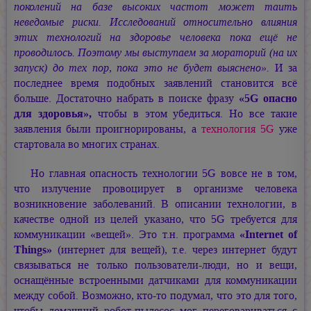
поколений на базе высоких частот может таить
неведомые риски. Исследований относительно влияния
этих технологий на здоровье человека пока ещё не
проводилось. Поэтому мы выступаем за мораторий (на их
запуск) до тех пор, пока это не будет выяснено».
И за
последнее время подобных заявлений становится всё
больше. Достаточно набрать в поиске фразу
«5G опасно
для здоровья»,
чтобы в этом убедиться. Но все такие
заявления были проигнорированы, а
технология 5G
уже
стартовала во многих странах.
Но главная опасность технологии 5G вовсе не в том,
что излучение провоцирует в организме человека
возникновение заболеваний. В описании технологии, в
качестве одной из целей указано, что 5G требуется для
коммуникации «вещей». Это т.н. программа
«Internet of
Things»
(интернет для вещей), т.е. через интернет будут
связываться не только пользователи-люди, но и вещи,
оснащённые встроенными датчиками для коммуникации
между собой. Возможно, кто-то подумал, что это для того,
чтобы домашний робот-пылесос мог переговариваться с