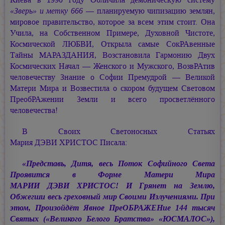
«Зверь» и метку 666
— планируемую чипизацию землян,
мировое правительство, которое за всем этим стоит. Она
Учила, на Собственном Примере, Духовной Чистоте,
Космической ЛЮБВИ, Открыла самые СокРАвенные
Тайны МАРАЗДАНИЯ, Возстановила Гармонию Двух
Космических Начал — Женского и Мужского, ВозвРАтив
человечеству Знание о Софии Премудрой — Великой
Матери Мира и Возвестила о скором будущем Световом
ПреобРАжении Земли и всего просветлённого
человечества!
В Своих Светоносных Статьях
Мария ДЭВИ ХРИСТОС
Писала:
«Представь, Дитя, весь Поток Софийного Света
Проявится в Форме Матери Мира
МАРИИ ДЭВИ ХРИСТОС!
И Грянет на Землю,
Обжегши весь греховный мир Своими Излучениями. При
этом, Произойдёт Явное ПреОБРАЖЕНие 144 тысяч
Святых («Великого Белого Братства» «ЮСМАЛОС»),