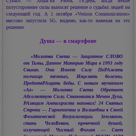
Суккот — Хоша‘на Рабба, т.е.день, когда некие
потусторонние силы выносят решение о судьбах людей на
следующий год. А 1 октября «Verizon Communications»
массово запустила 5G, видимо, как-то намекая на это
решение.
Душа — в смартфоне
«Молитва Света — Защитное СЛОВО
от Тьмы, Данное Матерью Мира в 1993 году
Свыше. Она Имеет Силу ПоРАжать
полчища тёмных, Изцелять болезни,
ПредотвРАщать беды. С новым звучанием
«Аz» — Молитва Света Обретает
Абсолютную Силу, Становится Мечом Духа,
РАзящим Антихриста наповал! 24 Святых
Строки — Гармоничны и Волшебны в Своей
Фохатической Визуализации. Землянин,
стань ЧелоВеком, превечной душой,
излучающей Чистый Фохат — Свет