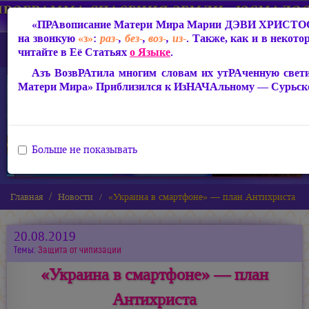
«ПРАвописание Матери Мира
Марии ДЭВИ ХРИСТО
на звонкую
«з»
:
раз-
,
без-
,
воз-
,
из-
. Также, как и в некот
читайте в Её Статьях
о Языке
.
Азъ ВозвРАтила многим словам их утРАченную свети
Матери Мира» Приблизился к ИзНАЧАльному — Сурьск
Больше не показывать
Главная
Новости
«Украина в смартфоне» — план Антихриста
20.08.2019
Темы:
Защита от чипизации
«Украина в смартфоне» — план
Антихриста