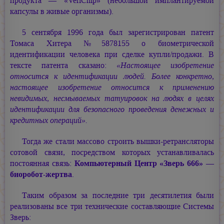
продукта — «VeriChip» (небольшой имплантируемой
капсулы в живые организмы).
5 сентября 1996 года был зарегистрирован патент
Томаса Хитера №5878155 о биометрической
идентификации человека при сделке купли/продажи. В
тексте патента сказано:
«Настоящее изобретение
относится к идентификации людей. Более конкретно,
настоящее изобретение относится к применению
невидимых, несмываемых татуировок на людях в целях
идентификации для безопасного проведения денежных и
кредитных операций».
Тогда же стали массово строить вышки-ретрансляторы
сотовой связи, посредством которых устанавливалась
постоянная связь:
Компьютерный Центр «Зверь 666» —
биоробот-жертва
.
Таким образом за последние три десятилетия были
реализованы все три технические составляющие Системы
Зверь: