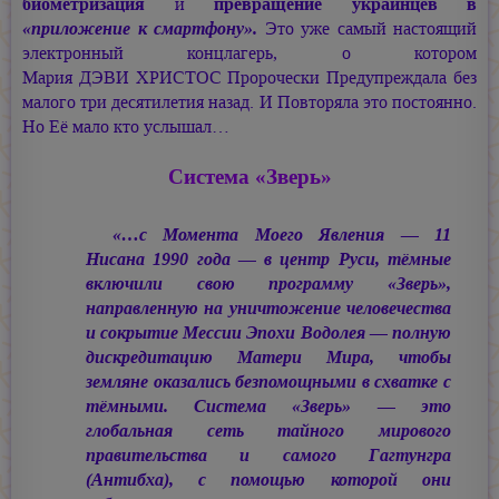
биометризация
и
превращение украинцев в
«приложение к смартфону».
Это уже самый настоящий
электронный концлагерь, о котором
Мария ДЭВИ ХРИСТОС
Пророчески Предупреждала без
малого три десятилетия назад. И Повторяла это постоянно.
Но Её мало кто услышал…
Система «Зверь»
«…с Момента Моего Явления — 11
Нисана 1990 года — в центр Руси, тёмные
включили свою программу «Зверь»,
направленную на уничтожение человечества
и сокрытие Мессии Эпохи Водолея — полную
дискредитацию Матери Мира, чтобы
земляне оказались безпомощными в схватке с
тёмными. Система «Зверь» — это
глобальная сеть тайного мирового
правительства и самого Гагтунгра
(Антибха), с помощью которой они