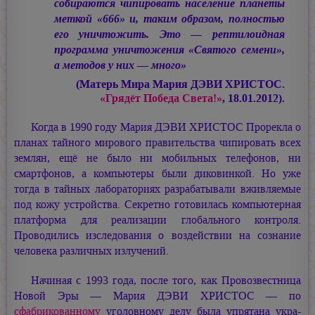
собираются чипировать население планеты
меткой «666» и, таким образом, полностью
его уничтожить. Это — рептилоидная
программа уничтожения «Святого семени»,
а методов у них — много»
(Матерь Мира
Мария ДЭВИ ХРИСТОС.
«Грядёт Победа Света!»
, 18.01.2012).
Когда в 1990 году
Мария ДЭВИ ХРИСТОС
Прорекла о
планах тайного мирового правительства чипировать всех
землян, ещё не было ни мобильных телефонов, ни
смартфонов, а компьютеры были диковинкой. Но уже
тогда в тайных лабораториях разрабатывали вживляемые
под кожу устройства. Секретно готовилась компьютерная
платформа для реализации глобального контроля.
Проводились изследования о воздействии на сознание
человека различных излучений.
Начиная с 1993 года, после того, как Провозвестница
Новой Эры —
Мария ДЭВИ ХРИСТОС —
по
сфабрикованному
уголовному делу была упрятана укра-