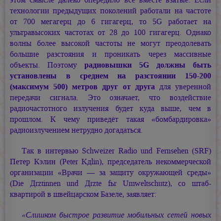
технологии предыдущих поколений работали на частоте
от 700 мегагерц до 6 гигагерц, то 5G работает на
ультравысоких частотах от 28 до 100 гигагерц. Однако
волны более высокой частоты не могут преодолевать
большие разстояния и проникать через массивные
объекты. Поэтому
радиовышки 5G должны быть
установлены в среднем на разстоянии 150-200
(максимум 500) метров друг от друга
для уверенной
передачи сигнала. Это означает, что воздействие
радиочастотного излучения будет куда выше, чем в
прошлом. К чему приведёт такая «бомбардировка»
радиоизлучением нетрудно догадаться.
Так в интервью Schweizer Radio und Fernsehen (SRF)
Петер Кэлин (Peter Kдlin), председатель некоммерческой
организации «Врачи — за защиту окружающей среды»
(Die Дrztinnen und Дrzte fьr Umweltschutz), со штаб-
квартирой в швейцарском Базеле, заявляет:
«Слишком быстрое развитие мобильных сетей новых