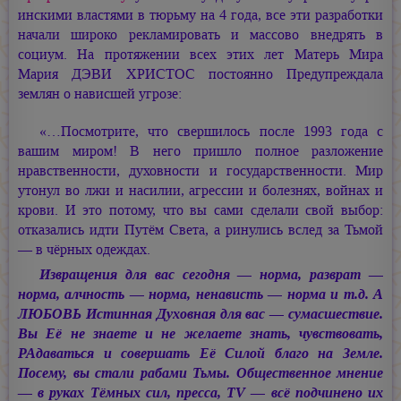
инскими властями в тюрьму на 4 года, все эти разработки
начали широко рекламировать и массово внедрять в
социум. На протяжении всех этих лет Матерь Мира
Мария ДЭВИ ХРИСТОС
постоянно Предупреждала
землян о нависшей угрозе:
«…Посмотрите, что свершилось после 1993 года с
вашим миром! В него пришло полное разложение
нравственности, духовности и государственности. Мир
утонул во лжи и насилии, агрессии и болезнях, войнах и
крови. И это потому, что вы сами сделали свой выбор:
отказались идти Путём Света, а ринулись вслед за Тьмой
— в чёрных одеждах.
Извращения для вас сегодня — норма, разврат —
норма, алчность — норма, ненависть — норма и т.д. А
ЛЮБОВЬ Истинная Духовная для вас — сумасшествие.
Вы Её не знаете и не желаете знать, чувствовать,
РАдаваться и совершать Её Силой благо на Земле.
Посему, вы стали рабами Тьмы. Общественное мнение
— в руках Тёмных сил, пресса, TV — всё подчинено их