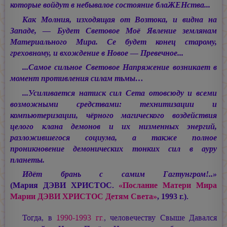
которые войдут в небывалое состояние блаЖЕНства...
Как Молния, изходящая от Возтока, и видна на
Западе, — Будет Световое Моё Явление землянам
Материального Мира. Се будет конец старому,
греховному, и вхождение в Новое — Превечное...
...Самое сильное Световое Напряжение возникает в
момент противления силам тьмы…
...Усиливается натиск сил Сета отовсюду и всеми
возможными средствами: технитизации и
компьютеризации, чёрного магического воздействия
целого клана демонов и их низменных энергий,
разложившегося социума, а также полное
проникновение демонических тонких сил в ауру
планеты.
Идёт брань с самим Гагтунгром!..»
(
Мария ДЭВИ ХРИСТОС.
«Послание Матери Мира
Марии ДЭВИ ХРИСТОС
Детям Света»
, 1993 г.).
Тогда, в
1990-1993 гг.
, человечеству Свыше Давался