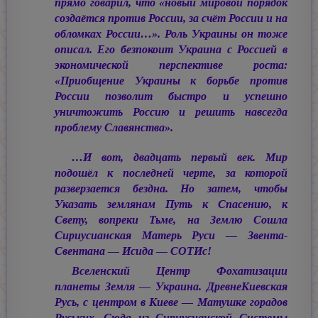
прямо говарил, что «новый мировой порядок
создаётся против России, за счёт России и на
обломках России…». Роль Украины он тоже
описал. Его безпокоит Украина с Россией в
экономической перспективе роста:
«Приобщение Украины к борьбе против
России позволит быстро и успешно
уничтожить Россию и решить навсегда
проблему Славянства».
…И вот, двадцать первый век. Мир
подошёл к последней черте, за которой
разверзается бездна. Но затем, чтобы
Указать землянам Путь к Спасению, к
Свету, вопреки Тьме, на Землю Сошла
Сириусианская Матерь Руси — Звента-
Свентана — Исида — СОТИс!
Вселенский Центр Фохатизации
планеты Земля — Украина. ДревнеКиевская
Русь, с центром в Киеве — Матушке горадов
Руських. Сюда из Сириусианской Системы