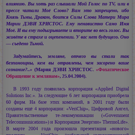
влиянию. Вы хоть раз слышали Мой Голос по TV, или в
прессе читали Моё Слово? Вам это запрещено, ибо
Князь Тьмы, Дракон, боится Силы Слова Матери Мира
Марии ДЭВИ ХРИСТОС.
Ему ненавистно Само Имя
Моё. И вы ему подыгрываете и вторите во весь голос. Вы
живёте в страхе и оцепенении. У вас нет будущего. Оно
— съедено Тьмой.
Задумайтесь, земляне, отчего вы стали так
безпомощны, кем вы отравлены, чем засорено ваше
сознание?..»
(Мария ДЭВИ ХРИСТОС.
«Фохатическое
Обращение к землянам»
, 25.04.2004).
В 1993 году появилась корпорация «Applied Digital
Solutions Inc.». За следующие 6 лет корпорация приобрела
60 фирм. На базе этих компаний, в 2001 году были
созданы ещё 4 корпорации: «VeriChip», Цифровой Ангел,
Правительственные те-лекомуникации («Government
Telecommunications») и Корпорация Энергии» ThermoLife».
В марте 2004 года произошла презентация «нового»