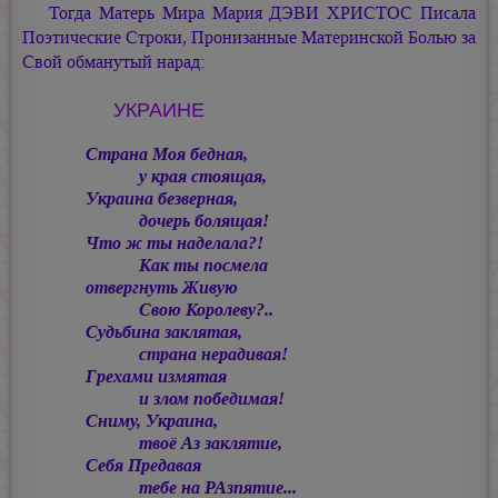
Тогда Матерь Мира
Мария ДЭВИ ХРИСТОС
Писала
Поэтические Строки, Пронизанные Материнской Болью за
Свой обманутый нарад:
УКРАИНЕ
Страна Моя бедная,
у края стоящая,
Украина безверная,
дочерь болящая!
Что ж ты наделала?!
Как ты посмела
отвергнуть Живую
Свою Королеву?..
Судьбина заклятая,
страна нерадивая!
Грехами измятая
и злом победимая!
Сниму, Украина,
твоё Аз заклятие,
Себя Предавая
тебе на РАзпятие...