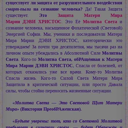
существует ли защита от разрушительного воздействия
смарт-пыли
на сознание человека?
Да! Такая Защита
существует.
Это
Защита Матери Мира
Марии ДЭВИ ХРИСТОС
. Это Её
Молитва Света
и
сознание человека, насыщенное Фохатической (Световой)
Энергией Софии. Мы, ученики и последователи Матери
Мира
Марии ДЭВИ ХРИСТОС,
категорически это
утверждаем! За почти три десятилетия, мы тысячи раз на
личном опыте убеждались в Абсолютной Силе
Молитвы
Света
. Кого-то
Молитва Света, обРАщённая к Матери
Мира
Марии ДЭВИ ХРИСТОС
, Спасла от болезней, от
которых отказались уже все врачи. Кому-то Молитва
Спасла жизнь. Кого-то Силой Света Матери Мира
Защитила в критической ситуации, или просто Давала
силы, чтобы стойко переносить жизненные ситуации.
«Молитва Света — Это Световой Щит Матери
Мира»
(Виктория ПреобРАженская).
«Будьте уверены: тот, кто со Световой Молитвой
пребывает в сознании своём, — будет Обережён и