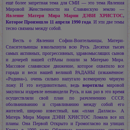
ещё более запретная тема для СМИ — это тема Явления
Мировой Женственности на Славянскую землю —
Явление Матери Мира
Марии ДЭВИ ХРИСТОС
,
Которое Произошло 11 апреля 1990 года
. И эти две темы
тесно связаны между собой.
Весть о Явлении Софии-Воительницы, Матери-
Спасительницы взколыхнула всю Русь. Десятки тысяч
самых активных, прогрессивных, здравомыслящих сынов
и дочерей нашей стРАны пошли за Матерью Мира.
Массовое славянское движение, которое охватило все
горада и веси нашей великой РАДАНЫ (изкажённое:
«Родина»), очень сильно напугало всемирную чёрную
ложу. И это неудивительно, ведь
воротилы
мировой
закулисы издревле ненавидели Русь, и как раз в это время
осуществляли свой план по разчленению СССР,
оболваниванию и стравливанию между собой его
жителей, широко известный, как «план Далласа». А
Матерь Мира
Мария ДЭВИ ХРИСТОС
Ломала все их
планы. Она Первой Открыто и Громогласно на улицах
Киева в 1990 году Обличила демоническую систему