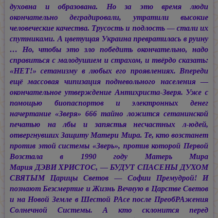
духовна и образована. Но за это время люди
окончательно деградировали, утратили высокие
человеческие качества. Трусость и подлость — стали их
спутниками. А цветущая Украина превратилась в руину
… Но, чтобы это зло победить окончательно, надо
справиться с малодушием и страхом, и твёрдо сказать:
«НЕТ!» сетанизму в любых его проявлениях. Впереди
ещё массовая чипизация подневольного населения —
окончательное утверждение Антихриста-Зверя. Уже с
помощью биопаспортов и электронных денег
начертание «Зверя» 666 тайно ложится сетанинской
печатью на лбы и запястья несчастных л-юдей,
отвергнувших Защиту Матери Мира. Те, кто возстанет
против этой системы «Зверь», против которой Первой
Возстала в 1990 году Матерь Мира
Мария ДЭВИ ХРИСТОС, —
БУДУТ СПАСЕНЫ ДУХОМ
СВЯТЫМ Царицы Светов — Софии Премудрой! И
познают Безсмертие и Жизнь Вечную в Царстве Светов
и на Новой Земле в Шестой РАсе после ПреобРАжения
Солнечной Системы. А кто склонится перед