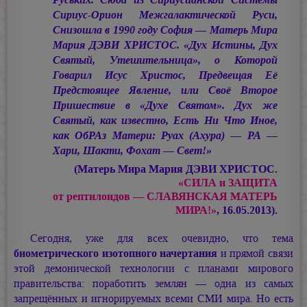
Сириус-Орион Межгалактической Руси,
Снизошла в 1990 году София — Матерь Мира
Мария ДЭВИ ХРИСТОС.
«Дух Истины, Дух
Святый, Утешительница», о Которой
Говарил Исус Христос, Предвещая Её
Предстоящее Явление, или Своё Второе
Пришествие в «Духе Святом». Дух же
Святый, как известно, Есть Ни Что Иное,
как ОбРАз Матери: Руах (Ахура) — РА —
Хари, Шакти, Фохат — Свет!»
(Матерь Мира
Мария ДЭВИ ХРИСТОС.
«СИЛА и ЗАЩИТА
от рептилоидов — СЛАВЯНСКАЯ МАТЕРЬ
МИРА!»
, 16.05.2013).
Сегодня, уже для всех очевидно, что тема
биометрического изотопного начертания
и прямой связи
этой демонической технологии с планами мирового
правительства: поработить землян — одна из самых
запрещённых и игнорируемых всеми СМИ мира. Но есть