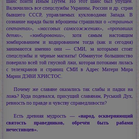
шанс пойти Иным Путём. Но этот шанс был упущен.
Включились все спецслужбы Украины, России и др. стран
бывшего СССР, управляемых кукловодами Запада. В
сознание нарада были вброшены страшилки о
«страшных
сектантах», «массовых самосожжениях», «пропавших
детях», «зомбировании»,
хотя самым настоящим
зомбированием и кодированием тогда (как и сегодня)
занимаются именно они — СМИ, за которыми стоят
спецслужбы и чёрные магнаты! Обманутое большинство
поверило всей той гнусной лжи, которая потоками лилась
с телеэкранов и страниц СМИ в Адрес Матери Мира
Марии ДЭВИ ХРИСТОС.
Почему же славяне оказались так слабы и падки на
ложь? Куда подевался, присущий славянам, Руський Дух,
ревность по правде и чувству справедливости?
Есть древняя мудрость —
«народ, оскверняющий
святость праведников, обречён быть рабами
нечестивцев».