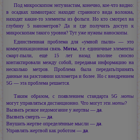
Под микроскопом энтузиастам, конечно, кое-что видно:
в осадках химиотрасс находят странного вида волокна,
находят какие-то элементы из фольги. Но кто смотрел на
глубину 5 нанометров? Да и где получить доступ к
микроскопам такого уровня? Тут уже нужны наноскопы.
Единственная проблема для «умной пыли» — это
коммуникационная связь.
Моты
, т.е. единичные элементы
смарт-пыли, ещё 15 лет назад вполне сносно
контактировали между собой, передавая информацию на
несколько метров. Проблема была передать/принять
данные на разстоянии километра и более. Но с внедрением
5G — эта проблема решается.
Таким образом, с появлением стандарта 5G
моты
могут управляться дистанционно. Что могут эти
моты
?
Вызвать резкое недомогание у жертвы —
да
.
Вызвать смерть —
да
.
Внушать жертве определённые мысли —
да
.
Управлять жертвой как роботом —
да
.