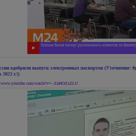
Осенью банки начнут распознавать клиентов по биоме
ссии одобрили выпуск электронных паспортов (Уточнение: 
 2022 г.!)
://www.youtube.com/watch?v=--ZnHOZzZLU