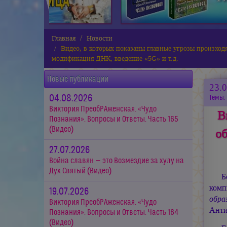
Главная
Новости
Видео, в которых показаны главные угрозы произхо
модификация ДНК, введение «5G» и т.д.
Новые публикации
23.
04.08.2026
Темы:
Виктория ПреобРАженская. «Чудо
В
Познания». Вопросы и Ответы. Часть 165
(Видео)
об
27.07.2026
Война славян — это Возмездие за хулу на
Дух Святый (Видео)
Б
комп
19.07.2026
обра
Виктория ПреобРАженская. «Чудо
Анти
Познания». Вопросы и Ответы. Часть 164
(Видео)