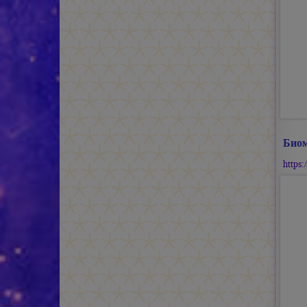
Биом
https