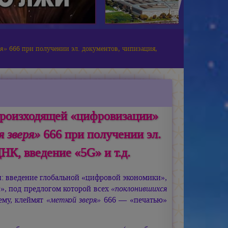
ря»
666 при получении эл. документов, чипизация,
 произходящей «цифровизации»
 зверя»
666 при получении эл.
НК, введение «5G» и т.д.
: введение глобальной «цифровой экономики»,
», под предлогом которой всех
«поклонившихся
ему, клеймят
«меткой зверя»
666 — «печатью»