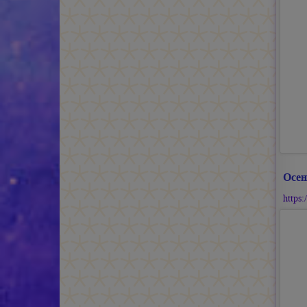
Осен
https