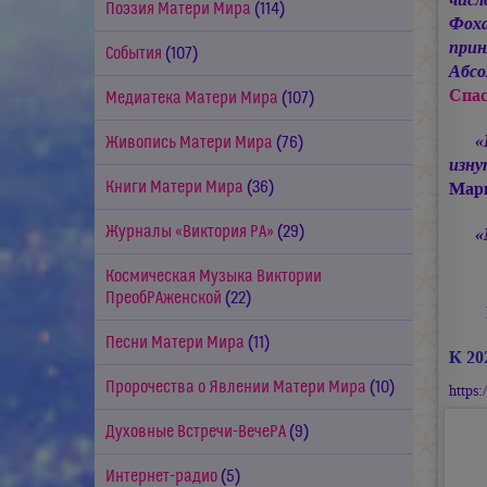
Поэзия Матери Мира
(114)
Фоха
прин
События
(107)
Абсо
Спа
Медиатека Матери Мира
(107)
«
Живопись Матери Мира
(76)
изн
Книги Матери Мира
(36)
Мар
Журналы «Виктория РА»
(29)
«
Космическая Музыка Виктории
ПреобРАженской
(22)
Песни Матери Мира
(11)
К 20
Пророчества о Явлении Матери Мира
(10)
https
Духовные Встречи-ВечеРА
(9)
Интернет-радио
(5)