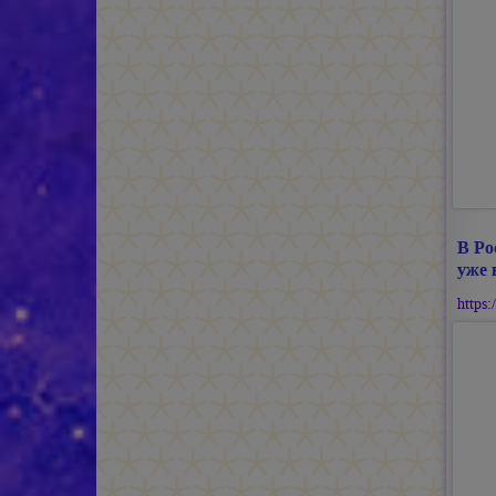
В Ро
уже в
https