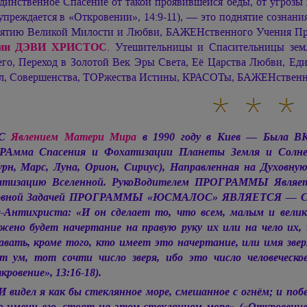
динственное Спасение от такой проявившейся беды, от угроз
упреждается в «Откровении», 14:9-11), — это поднятие сознани
ятию Великой Милости и Любви, БАЖЕНственного Учения Пр
ии ДЭВИ ХРИСТОС
. Утешительницы и Спасительницы зем
го, Переход в Золотой Век Эры Света, Её Царства Любви, Ед
л, Совершенства, ТОРжества Истины, КРАСОТы, БАЖЕНственног
«С
Явлением Матери Мира
в 1990 году в Киев — Была ВК
гРАмма Спасения и Фохатизации Планеты Земля и Со
рн, Марс, Луна, Орион, Сириус), Направленная на Духовн
атизацию Вселенной. РукоВодителем ПРОГРАММЫ Явля
овной Задачей ПРОГРАММЫ «ЮСМАЛОС» ЯВЛЯЕТСЯ — Спа
я-Антихриста: «И он сделает то, что всем, малым и вели
жено будет начертание на правую руку их или на чело их, 
авать, кроме того, кто имеет это начертание, или имя звер
т ум, тот сочти число зверя, ибо это число человеческ
кровение», 13:16-18).
И видел я как бы стеклянное море, смешанное с огнём; и побе
о имени его, стоят на этом стеклянном море» («Откровение