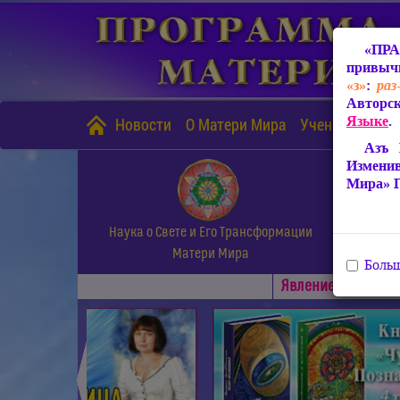
«ПРА
привычн
«з»
:
раз
Авторск
Языке
.
Новости
О Матери Мира
Учение Матери
Азъ 
Измени
Мира» 
Наука о Свете и Его Трансформации
Матери Мира
Больш
Явлениe Матери М
◄