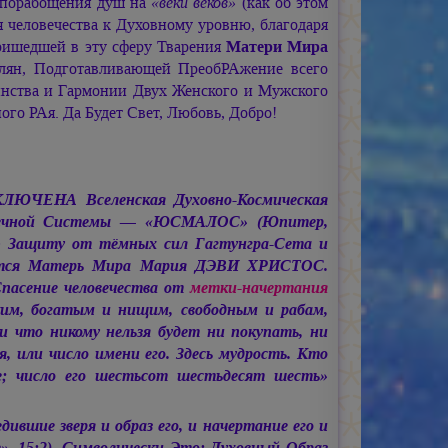
ы порабощения душ на
«веки веков»
(как об этом
я человечества к Духовному уровню, благодаря
ишедшей в эту сферу Тварения
Матери Мира
лян, Подготавливающей ПреобРАжение всего
инства и Гармонии Двух Женского и Мужского
о РАя. Да Будет Свет, Любовь, Добро!
ЛЮЧЕНА Вселенская Духовно-Космическая
лнечной Системы — «ЮСМАЛОС» (Юпитер,
ую Защиту от тёмных сил Гагтунгра-Сета и
ется Матерь Мира
Мария ДЭВИ ХРИСТОС.
сение человечества от
метки-начертания
ким, богатым и нищим, свободным и рабам,
и что никому нельзя будет ни покупать, ни
я, или число имени его. Здесь мудрость. Кто
ое; число его шестьсот шестьдесят шесть»
дившие зверя и образ его, и начертание его и
», 15:2). Символически Это: Духовный Образ