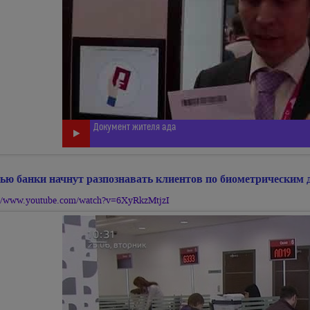
Документ жителя ада
ью банки начнут разпознавать клиентов по биометрическим
://www.youtube.com/watch?v=6XyRkzMtjzI