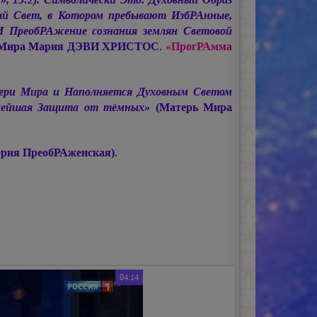
й Свет, в Котором пребывают ИзбРАнные,
 ПреобРАжение сознания землян Световой
 Мира
Мария ДЭВИ ХРИСТОС.
«ПрогРАмма
тери Мира и Наполняется Духовным Светом
нейшая Защита от тёмных»
(Матерь Мира
рия ПреобРАженская).
04:14