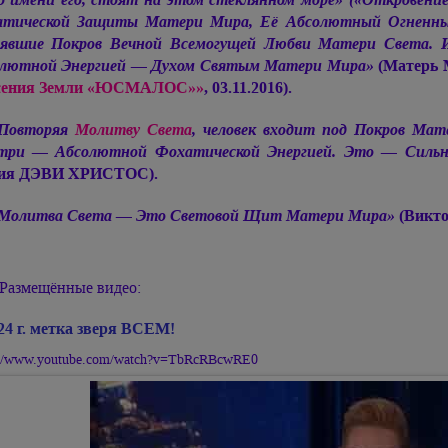
тической Защиты Матери Мира, Её Абсолютный Огненны
явшие Покров Вечной Всемогущей Любви Матери Света. И
лютной Энергией — Духом Святым Матери Мира»
(Матерь
сения Земли «ЮСМАЛОС»»
, 03.11.2016).
Повторяя
Молитву Света
, человек входит под Покров Ма
утри — Абсолютной Фохатической Энергией. Это — Силь
ия ДЭВИ ХРИСТОС).
Молитва Света — Это Световой Щит Матери Мира»
(Викто
Размещённые видео:
24 г. метка зверя ВСЕМ!
://www.youtube.com/watch?v=TbRcRBcwRE0