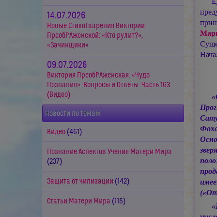
Е
пред
14.07.2026
прин
Новые СтихоТварения Виктории
Мар
ПреобРАженской: «Кто рулит?»,
Суще
«Зачинщики»
Нача
09.07.2026
Виктория ПреобРАженская. «Чудо
Познания». Вопросы и Ответы. Часть 163
(Видео)
Про
Новости по темам
Сату
Фох
Видео
(461)
Осн
звер
Познание Аспектов Учения Матери Мира
поло
(237)
прод
Защита от чипизации
(142)
имее
(«От
Статьи Матери Мира
(115)
«
числ