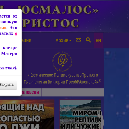
ется от
звонкую
«а»
. Это
Статьях
о
а от чипизации
Архив
EN
кое-где
 Матери
енская).
а.
«Космическое Полиискусство Третьего
©
и др.
Тысячелетия
Виктории ПреобРАженской»
Закрыть
Основные
Заповеди
►