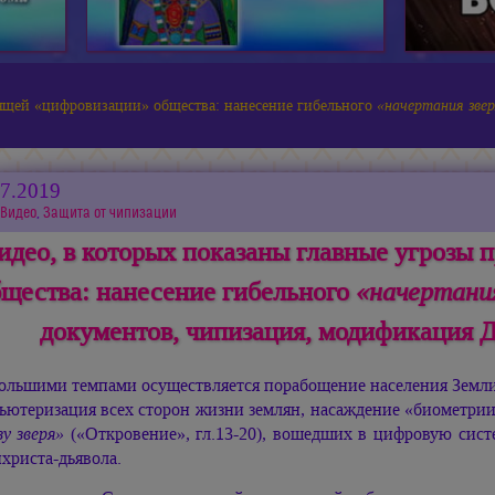
дящей «цифровизации» общества: нанесение гибельного
«начертания зве
07.2019
Видео
,
Защита от чипизации
идео, в которых показаны главные угрозы
щества: нанесение гибельного
«начертания
документов, чипизация, модификация Д
ольшими темпами осуществляется порабощение населения Земли
ьютеризация всех сторон жизни землян, насаждение «биометрии
зу зверя»
(«Откровение», гл.13-20), вошедших в цифровую сист
христа-дьявола.