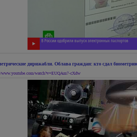
В России одобрили выпуск электронных паспортов
етрические дирижабли. Облава граждан: кто сдал биометрию
://www.youtube.com/watch?v=EUQAm7-cXdw