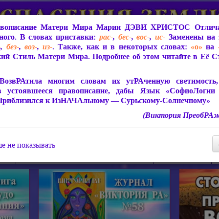
вописание Матери Мира
Марии ДЭВИ ХРИСТОС
Отлича
ого. В словах приставки:
рас-
,
бес-
,
вос-
,
ис-
Заменены на 
-
,
без-
,
воз-
,
из-
. Также, как и в некоторых словах:
«о»
на
ий Стиль Матери Мира. Подробнее об этом читайте в Её 
 Мира
О ПрогРАмме «ЮСМАЛОС»
Библиотека
Защит
ВозвРАтила многим словам их утРАченную светимость, 
в устоявшееся правописание, дабы Язык «СофиоЛогии
Приблизился к ИзНАЧАльному — Сурьскому-Солнечному»
(Виктория ПреобРАж
СофиоЛогия Матери Мира
Живое Слово Матери Мир
Статьи, Книги, Видео, Аудио 
е не показывать
ира
Пророчества о Явлении Матери Мира
Молитва Света