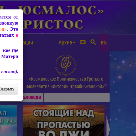
ется от
звонкую
«а»
. Это
Статьях
о
а от чипизации
Архив
EN
кое-где
 Матери
енская).
а.
«Космическое Полиискусство Третьего
©
и др.
Тысячелетия
Виктории ПреобРАженской»
Закрыть
Основные
Заповеди
►