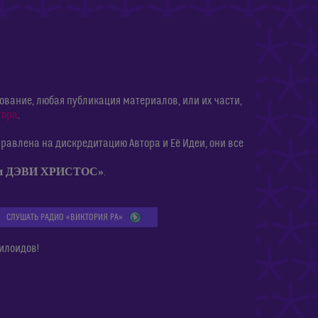
ание, любая публикация материалов, или их части,
тора
.
равлена на дискредитацию Автора и Её Идеи, они все
ии ДЭВИ ХРИСТОС»
.
СЛУШАТЬ РАДИО «ВИКТОРИЯ РА»
илоидов!