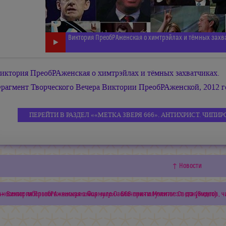
Виктория ПреобРАженская о химтрэйлах и тёмных захв
иктория ПреобРАженская о химтрэйлах и тёмных захватчиках.
рагмент Творческого Вечера Виктории ПреобРАженской, 2012 г
ПЕРЕЙТИ В РАЗДЕЛ ««МЕТКА ЗВЕРЯ 666». АНТИХРИСТ. ЧИП
↑ Новости
«начертания зверя»
анесение гибельного
← Виктория ПреобРАженская о Формуле Озолочения и Молитве Света (Видео)
666 при получении эл. документов, 