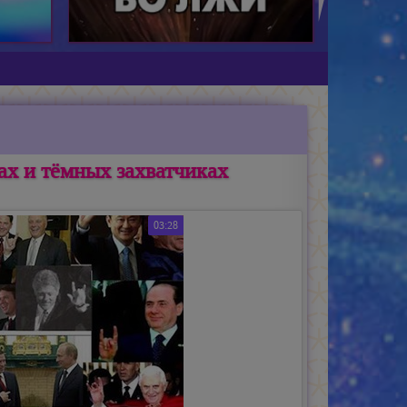
х и тёмных захватчиках
03:28