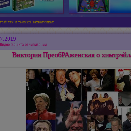
трэйлах и тёмных захватчиках
07.2019
Видео
,
Защита от чипизации
Виктория ПреобРАженская о химтрэйла