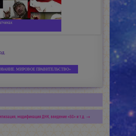
атчиках
од.
ИРОВАНИЕ. МИРОВОЕ ПРАВИТЕЛЬСТВО»
чипизация, модификация ДНК, введение «5G» и т.д. →