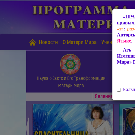
«ПРА
привычн
«з»
:
раз
Авторск
Языке
.
Новости
О Матери Мира
Учение Матери
Азъ 
Измени
Мира» 
Наука о Свете и Его Трансформации
Матери Мира
Больш
Явлениe Матери М
◄