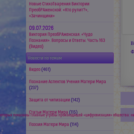
Новые СтихоТварения Виктории
ПреобРАженской: «Кто рулит?»,
«Зачинщики»
09.07.2026
Виктория ПреобРАженская. «Чудо
Познания». Вопросы и Ответы. Часть 163
В
(Видео)
Ф
Новости по темам
Видео
(461)
Познание Аспектов Учения Матери Мира
(237)
Защита от чипизации
(142)
Статьи Матери Мира
(115)
 которых показаны главные угрозы произходящей «цифровизации» общества: н
Поэзия Матери Мира
(114)