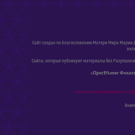
Сайт создан по Благословению Матери Мира Марии 
вкл
Сайты, которые публикуют материалы без Разрешения
«ПрогРАмме Фохат
«Космическое Полиискусство Т
Внима