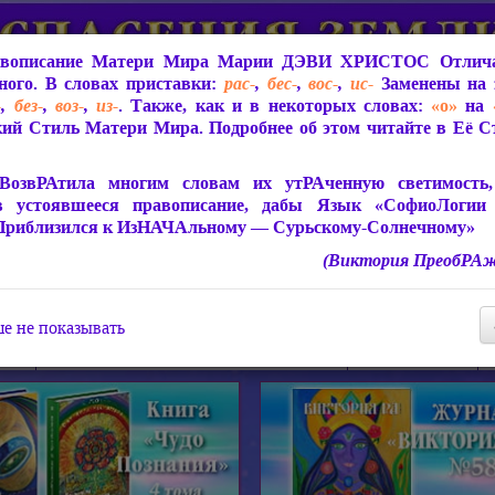
вописание Матери Мира
Марии ДЭВИ ХРИСТОС
Отлича
ого. В словах приставки:
рас-
,
бес-
,
вос-
,
ис-
Заменены на 
-
,
без-
,
воз-
,
из-
. Также, как и в некоторых словах:
«о»
на
ий Стиль Матери Мира. Подробнее об этом читайте в Её 
 Мира
О ПрогРАмме «ЮСМАЛОС»
Библиотека
Защит
ВозвРАтила многим словам их утРАченную светимость, 
в устоявшееся правописание, дабы Язык «СофиоЛогии
Приблизился к ИзНАЧАльному — Сурьскому-Солнечному»
(Виктория ПреобРАж
СофиоЛогия Матери Мира
Живое Слово Матери Мир
Статьи, Книги, Видео, Аудио 
е не показывать
ира
Пророчества о Явлении Матери Мира
Молитва Света