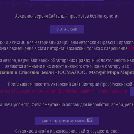
:
Архивная версия Сайта
для просмотра без Интернета
СКАЧАТЬ САЙТ
ДЭВИ ХРИСТОС. Все материалы защищены Авторским Правом. Тиражиров
ючая размещение в сети Интернет, возможны только с Разрешения
Ав
 Автора, нарушают закон об Авторских Правах, и их деятельность нап
являются ложными и не имеют никакого отношения к Автору и Её
изации и Спасения Земли «ЮСМАЛОС» Матери Мира Мар
Приглашаем посетить Авторский Сайт Виктории ПреобРАженской
©
ретьего Тысячелетия Виктории ПреобРАженской»
—
VictoriaRA.com
ние! Просмотр Сайта смертельно опасен для биороботов, зомби, репт
КОНТАКТЫ. ОБРАТНАЯ СВЯЗЬ
:
Создание, дизайн и размещение сайта осуществлено