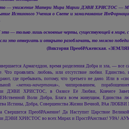
то — унижение Матери Мира
Марии ДЭВИ ХРИСТОС —
Ме
ытие Истинного Учения о Свете и замалчивание ИнФормац
.
 это — только лишь основные черты, существующей в мире, с
сли это отвергать и открыто разоблачать, то можно побед
(Виктория ПреобРАженская. «ЗЕМ
авершается Армагеддон, время разделения Добра и зла, — все с
е. Что проявлять: любовь, или отсутствие любви. Единство, 
рают, где пребывать, потому, что третьего не дано. Или в «с
ельной
«метки-начертания»
, чипированием, порабоще
ии ДЭВИ ХРИСТОС,
в Оазисе Её Любви, Ковчеге Завет
Нственной Воли Добра, Блага всем живущим, Единства лю
тва Истины, Добра, Совершенства Жизни Вечной, РАя ЛЮБВИ 
а Свершится ПреобРАжение! Да Наступит Царствие Велик
ии ДЭВИ ХРИСТОС
во всех Мирах и ПростРАнствах! УРА! АУ