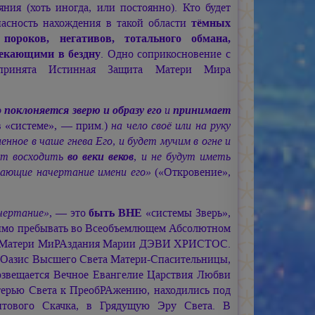
ия (хоть иногда, или постоянно). Кто будет
пасность нахождения в такой области
тёмных
пороков, негативов, тотального обмана,
лекающими в бездну
. Одно соприкосновение с
ринята Истинная Защита Матери Мира
о
поклоняется зверю и образу его
и
принимает
в «системе», — прим.)
на чело своё или на руку
нное в чаше гнева Его, и будет мучим в огне и
дет восходить
во веки веков
, и не будут иметь
имающие начертание имени его»
(«Откровение»,
чертание»
, — это
быть ВНЕ
«системы Зверь»,
одимо пребывать во Всеобъемлющем Абсолютном
 Матери МиРАздания
Марии ДЭВИ ХРИСТОС.
в Оазис Высшего Света Матери-Спасительницы,
Возвещается Вечное Евангелие Царствия Любви
ерью Света к ПреобРАжению, находились под
тового Скачка, в Грядущую Эру Света. В