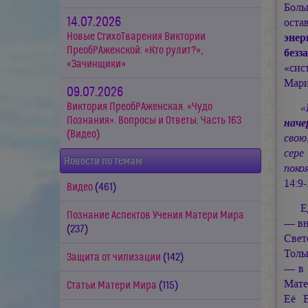
Боль
14.07.2026
оста
Новые СтихоТварения Виктории
энер
ПреобРАженской: «Кто рулит?»,
безз
«Зачинщики»
«си
Мар
09.07.2026
Виктория ПреобРАженская. «Чудо
«
Познания». Вопросы и Ответы. Часть 163
наче
(Видео)
свою
сере
Новости по темам
поко
14:9-
Видео
(461)
Е
Познание Аспектов Учения Матери Мира
— вн
(237)
Свет
Толь
Защита от чипизации
(142)
— в 
Мате
Статьи Матери Мира
(115)
Её В