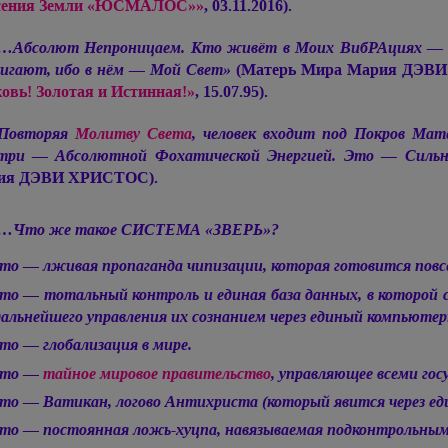
сения Земли «ЮСМАЛОС»»
, 03.11.2016).
…Абсолют Непроницаем. Кто живёт в Моих ВибРАциях — не
игают, ибо в нём — Мой Свет»
(Матерь Мира
Мария ДЭВИ
овь! Золотая и Истинная!»
, 15.07.95).
Повторяя
Молитву Света
, человек входит под Покров Ма
утри — Абсолютной Фохатической Энергией. Это — Силь
ия ДЭВИ ХРИСТОС).
…Что же такое СИСТЕМА «ЗВЕРЬ»?
то — лживая пропаганда чипизации, которая готовится повс
то — тотальный контроль и единая база данных, в которой 
дальнейшего управления их сознанием через единый компьютер
то — глобализация в мире.
то —
тайное мировое правительство
, управляющее всеми гос
то — Ватикан, логово Антихриста (который явится через ед
то — постоянная ложь-хуцпа, навязываемая подконтрольн