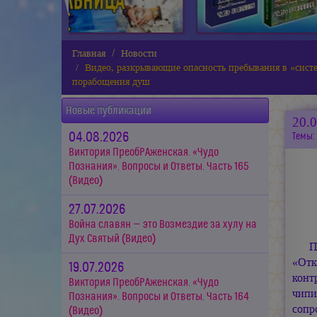
Главная
Новости
Видео, разкрывающие опасность пребывания в «сист
порабощения душ
Новые публикации
20.
04.08.2026
Темы:
Виктория ПреобРАженская. «Чудо
Познания». Вопросы и Ответы. Часть 165
(Видео)
27.07.2026
Война славян — это Возмездие за хулу на
Дух Святый (Видео)
П
«Отк
19.07.2026
конт
Виктория ПреобРАженская. «Чудо
чипи
Познания». Вопросы и Ответы. Часть 164
сопр
(Видео)