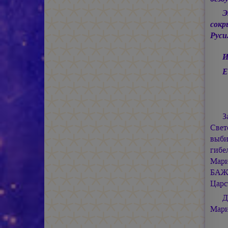
Э
сокр
Руси
И
Е
З
Свет
выби
гиб
Мар
БАЖЕ
Царс
Д
Мар