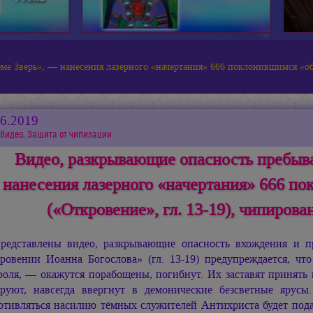
еме Зверь», — нанесения лазерного «начертания» 666 поклонившимся
«об
06.2019
Видео
,
Защита от чипизации
Видео, разкрывающие опасность пребыва
нанесения лазерного «начертания» 666 п
(«Откровение», гл. 13-19), чипиров
редставлены видео, разкрывающие опасность вхождения и п
ровении Иоанна Богослова» (гл. 13-19) предупреждается, чт
роля, — окажутся порабощены, погибнут. Их заставят принять
руют, навсегда ввергнут в демонические безсветные ярусы
отивляться насилию тёмных служителей Антихриста будет пода