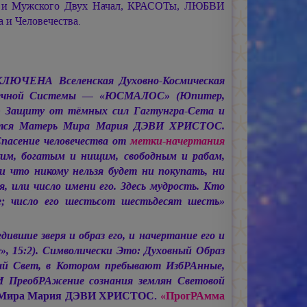
 и Мужского Двух Начал, КРАСОТы, ЛЮБВИ
 и Человечества.
ЛЮЧЕНА Вселенская Духовно-Космическая
лнечной Системы — «ЮСМАЛОС» (Юпитер,
ую Защиту от тёмных сил Гагтунгра-Сета и
ется Матерь Мира
Мария ДЭВИ ХРИСТОС.
сение человечества от
метки-начертания
ким, богатым и нищим, свободным и рабам,
и что никому нельзя будет ни покупать, ни
я, или число имени его. Здесь мудрость. Кто
ое; число его шестьсот шестьдесят шесть»
дившие зверя и образ его, и начертание его и
», 15:2). Символически Это: Духовный Образ
й Свет, в Котором пребывают ИзбРАнные,
 ПреобРАжение сознания землян Световой
 Мира
Мария ДЭВИ ХРИСТОС.
«ПрогРАмма