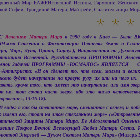
ршенный Мир БАЖЕНственной Истины, Гармонии Женского
кой Софии, Триединой Матери, Майтрейи, Спасительницы Мира
«С
Явлением Матери Мира
в 1990 году в Киев — Была ВК
гРАмма Спасения и Фохатизации Планеты Земля и Со
рн, Марс, Луна, Орион, Сириус), Направленная на Духовн
атизацию Вселенной. РукоВодителем ПРОГРАММЫ Явля
овной Задачей ПРОГРАММЫ «ЮСМАЛОС» ЯВЛЯЕТСЯ — Спа
я-Антихриста: «И он сделает то, что всем, малым и вели
жено будет начертание на правую руку их или на чело их, 
авать, кроме того, кто имеет это начертание, или имя звер
т ум, тот сочти число зверя, ибо это число человеческ
кровение», 13:16-18).
И видел я как бы стеклянное море, смешанное с огнём; и побе
о имени его, стоят на этом стеклянном море» («Откровение
тической Защиты Матери Мира, Её Абсолютный Огненны
явшие Покров Вечной Всемогущей Любви Матери Света. И
лютной Энергией — Духом Святым Матери Мира»
(Матерь