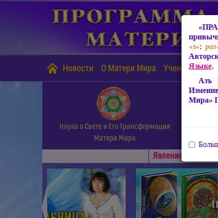
«ПРА
привычн
«з»
:
раз
Авторск
Языке
.
Новости
О Матери Мира
Учение Матери
Азъ 
Измени
Мира» 
Наука о Свете и Его Трансформации
Матери Мира
Больш
Явлениe Матери М
◄