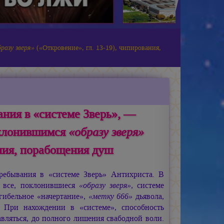
разу зверя»
(«Откровение», гл. 13-19), чипирования,
ния в «системе Зверь», —
оклонившимся
«образу зверя»
ания, порабощения душ
ребывания в «системе Зверь» Антихриста. В
о все, поклонившиеся
«образу зверя»
, системе
 гибельное «начертание»,
«метку 666»
дьявола,
. При нахождении в «системе», способность
вляться, до полного лишения свабодной воли.