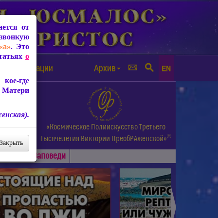
ется от
звонкую
«а»
. Это
Статьях
о
а от чипизации
Архив
EN
кое-где
 Матери
енская).
а.
«Космическое Полиискусство Третьего
©
и др.
Тысячелетия
Виктории ПреобРАженской»
Закрыть
Основные
Заповеди
►