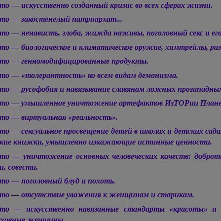
то — искусственно созданный кризис во всех сферах жизни.
то — закостенелый патриархат...
то — ненависть, злоба, жажда наживы, поголовный секс и его
то — биологическое и климатическое оружие, химтрейлы, ра
то — генномодифицированные продукты.
то — «толерантность» ко всем видам демонизма.
то — русофобия и навязывание славянам ложных прозападных
то — умышленное уничтожение артефактов ИзТОРии Планеты
то — виртуальная «реальность».
то — сексуальное просвещение детей в школах и детских сад
кие книжки, умышленно изкажающие истинные ценности.
то — уничтожение основных человеческих качеств: доброты,
и, совести.
то — поголовный блуд и похоть.
то — отсутствие уважения к женщинам и старикам.
то — искусственно навязанные стандарты «красоты» и 
уховные женщины.