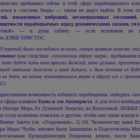
шинство пребывают сейчас в этой сфере порабощающего влиян
ваться в «системе Зверь» — таким не дадут выйти. В этом о
гий, изкажённых вибраций, несовершенных состояний, 
ащитности порабощаемых перед демоническими силами, ув
стемой» — и душа гибнет, — если человеком не п
ии ДЭВИ ХРИСТОС.
И третий Ангел последовал за ними, говоря громким голосом: кт
ртание
(как следствие
«поклонения образу зверя»
, пребывания 
, тот будет пить вино ярости Божией, вино цельное, приготовле
 пред святыми Ангелами и пред Агнцем; и дым мучения их бу
я ни днём, ни ночью поклоняющиеся зверю и образу его и прин
11).
динственная возможность избежать порабощения, победить
«на
е сферы влияния
Тьмы и зла Антихриста
. А для этого необх
е Матери Мира, Её Духовной Энергии, во Всесильной ЛЮБВИ
ко тогда возможно помогать и другим, чтобы они также вошли 
Ковчег Завета (см. «Откровение», 11:19). Человечеству ныне 
ри Мира! Чтобы земляне были Защищены и Подготовлены Мат
сесильным Провидническим Покровом, вошли, после Кван