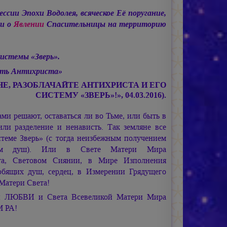
ссии Эпохи Водолея, всяческое Её поругание,
ии о
Явлении
Спасительницы на территорию
истемы «Зверь».
ить Антихриста»
ЛЯНЕ, РАЗОБЛАЧАЙТЕ АНТИХРИСТА И ЕГО
СИСТЕМУ «ЗВЕРЬ»!», 04.03.2016).
ами решают, оставаться ли во Тьме, или быть в
или разделение и ненависть. Так земляне все
истеме Зверь» (с тогда неизбежным получением
нием душ). Или в Свете Матери Мира
а, Световом Сиянии, в Мире Изполнения
бящих душ, сердец, в Измерении Грядущего
Матери Света!
ой ЛЮБВИ и Света Всевеликой Матери Мира
М РА!