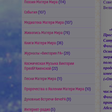
Сове
Поэзия Матери Мира
(114)
Вели
События
(107)
Медиатека Матери Мира
(107)
Живопись Матери Мира
(76)
Про
Сату
Книги Матери Мира
(36)
Фох
Осн
Журналы «Виктория РА»
(29)
звер
поло
Космическая Музыка Виктории
прод
ПреобРАженской
(22)
имее
(«От
Песни Матери Мира
(11)
«
Пророчества о Явлении Матери Мира
(10)
числ
Фоха
Духовные Встречи-ВечеРА
(9)
прин
Абсо
Интернет-радио
(5)