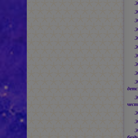
Э
Э
Э
Э
Э
Э
Э
Э
Э
Э
детс
Э
чест
Э
Э
Э
безд