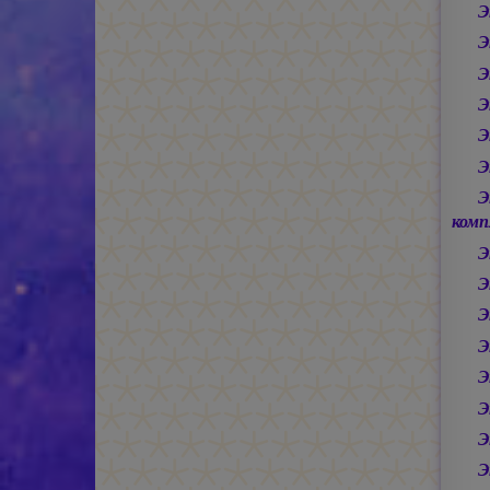
Э
Э
Э
Э
Э
Э
Э
комп
Э
Э
Э
Э
Э
Э
Э
Э