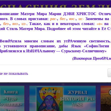
вописание Матери Мира
Марии ДЭВИ ХРИСТОС
Отлича
ого. В словах приставки:
рас-
,
бес-
,
вос-
,
ис-
Заменены на 
-
,
без-
,
воз-
,
из-
. Также, как и в некоторых словах:
«о»
на
ий Стиль Матери Мира. Подробнее об этом читайте в Её 
 Мира
О ПрогРАмме «ЮСМАЛОС»
Библиотека
Защит
ВозвРАтила многим словам их утРАченную светимость, 
в устоявшееся правописание, дабы Язык «СофиоЛогии
Приблизился к ИзНАЧАльному — Сурьскому-Солнечному»
(Виктория ПреобРАж
СофиоЛогия Матери Мира
Живое Слово Матери Мир
Статьи, Книги, Видео, Аудио 
е не показывать
ира
Пророчества о Явлении Матери Мира
Молитва Света