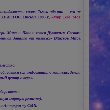
подвластен силам Тьмы, ибо они — его не
 ХРИСТОС.
Письма 1995 г.,
«Мир Тебе, Моя
тери Мира и Наполняется Духовным Светом
нейшая Защита от тёмных»
(Матерь Мира
еместно.
собирается вся информация о жителях Земли
ный центр «зверь».
ударствами.
иную мировую религию).
ыми Антихристу СМИ.