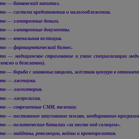
то — банковский капитал.
то — система кредитования и налогообложения.
то — электронные деньги.
то — электронные документы.
то — ювенальная юстиция.
то — фармацевтический бизнес.
то — медицинское страхование и узкие специализации медик
лексно и безплатно).
то — борьба с инакомыслящими, жёсткая цензура в отношени
то — лженаука.
то — лжеизтория.
то — лжерелигия.
то — современные СМИ, телешоу.
то — постоянное запугивание землян, зомбирование-программ
то — политические баталии «за место под солнцем».
то — майданы, революции, войны и кровопролития.