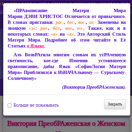
«ПРАвописание Матери Мира
Марии ДЭВИ ХРИСТОС
Отличается от привычного.
В словах приставки:
рас-
,
бес-
,
вос-
,
ис-
Заменены на
звонкую
«з»
:
раз-
,
без-
,
воз-
,
из-
. Также, как и в
некоторых словах:
«о»
на
«а»
. Это Авторский Стиль
Матери Мира. Подробнее об этом читайте в Её
Статьях
о Языке
.
Азъ ВозвРАтила многим словам их утРАченную
светимость, кое-где Изменив устоявшееся
правописание, дабы Язык «СофиоЛогии Матери
Мира» Приблизился к ИзНАЧАльному — Сурьскому-
Солнечному»
Главная
Новости
(Виктория ПреобРАженская).
Виктория ПреобРАженская о Женском Начале
Закрыть
Больше не показывать
11.05.2019
Темы:
Видео
,
Медиатека Матери Мира
Виктория ПреобРАженская о Женском