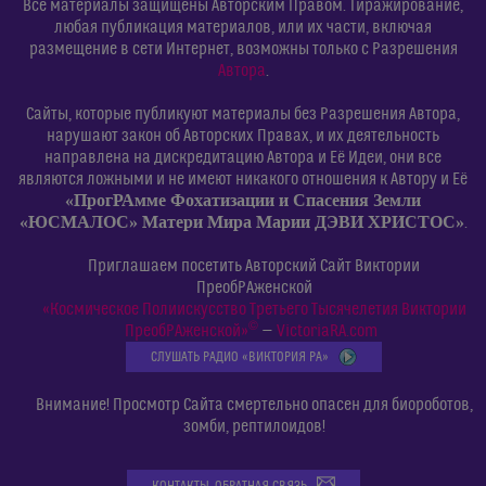
Все материалы защищены Авторским Правом. Тиражирование,
любая публикация материалов, или их части, включая
размещение в сети Интернет, возможны только с Разрешения
Автора
.
Сайты, которые публикуют материалы без Разрешения Автора,
нарушают закон об Авторских Правах, и их деятельность
направлена на дискредитацию Автора и Её Идеи, они все
являются ложными и не имеют никакого отношения к Автору и Её
«ПрогРАмме Фохатизации и Спасения Земли
«ЮСМАЛОС» Матери Мира Марии ДЭВИ ХРИСТОС»
.
Приглашаем посетить Авторский Сайт Виктории
ПреобРАженской
«Космическое Полиискусство Третьего Тысячелетия Виктории
©
ПреобРАженской»
—
VictoriaRA.com
СЛУШАТЬ РАДИО «ВИКТОРИЯ РА»
Внимание! Просмотр Сайта смертельно опасен для биороботов,
зомби, рептилоидов!
КОНТАКТЫ. ОБРАТНАЯ СВЯЗЬ