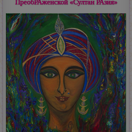
ПреобРАженской «Султан РАзия»