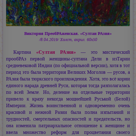
Виктория ПреобРАженская. «Султан РАзия»
/8.04.2019/ Холст, акрил. 60х50
Картина
«Султан РАзия»
— это мистический
прообРАз первой женщины-султана Дели в изТарии
средневековой Индии (по официальной версии), хотя в тот
период это была территория Великих Моголов — русов, а
РАзия была тюркского произхождения. Хотя, это всё корни
единого нарада древней Руси, которая тогда разполагалась
по всей Земле. Но, деление на отдельные территории
привело к краху некогда мощнейшей Руськой (Белой)
Империи. Жизнь воинственной и одновременно очень
красивой и нежной Разии была полна изпытаний и
трудностей, смертельных опасностей и предательств, но
она изменила патриархальное отношение к женщине и
ввела множество реформ для процветания своего