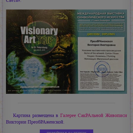
Света».
Картина размещена в
Галерее СакРАльной Живописи
Виктории ПреобРАженской.