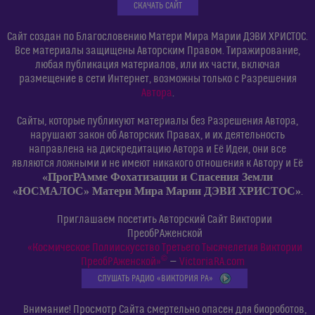
СКАЧАТЬ САЙТ
Сайт создан по Благословению Матери Мира Марии ДЭВИ ХРИСТОС.
Все материалы защищены Авторским Правом. Тиражирование,
любая публикация материалов, или их части, включая
размещение в сети Интернет, возможны только с Разрешения
Автора
.
Сайты, которые публикуют материалы без Разрешения Автора,
нарушают закон об Авторских Правах, и их деятельность
направлена на дискредитацию Автора и Её Идеи, они все
являются ложными и не имеют никакого отношения к Автору и Её
«ПрогРАмме Фохатизации и Спасения Земли
«ЮСМАЛОС» Матери Мира Марии ДЭВИ ХРИСТОС»
.
Приглашаем посетить Авторский Сайт Виктории
ПреобРАженской
«Космическое Полиискусство Третьего Тысячелетия Виктории
©
ПреобРАженской»
—
VictoriaRA.com
СЛУШАТЬ РАДИО «ВИКТОРИЯ РА»
Внимание! Просмотр Сайта смертельно опасен для биороботов,