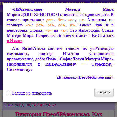
«ПРАвописание Матери Мира
Марии ДЭВИ ХРИСТОС
Отличается от привычного. В
словах приставки:
рас-
,
бес-
,
вос-
,
ис-
Заменены на
звонкую
«з»
:
раз-
,
без-
,
воз-
,
из-
. Также, как и в
некоторых словах:
«о»
на
«а»
. Это Авторский Стиль
Матери Мира. Подробнее об этом читайте в Её Статьях
о Языке
.
Азъ ВозвРАтила многим словам их утРАченную
светимость, кое-где Изменив устоявшееся
правописание, дабы Язык «СофиоЛогии Матери Мира»
Приблизился к ИзНАЧАльному — Сурьскому-
Солнечному»
Главная
Новости
(Виктория ПреобРАженская).
Виктория ПреобРАженская. Как выжить в условиях чипизации,
введения электронных карт
Закрыть
Больше не показывать
22.04.2019
Темы:
Видео
,
Защита от чипизации
Виктория ПреобРАженская. Как