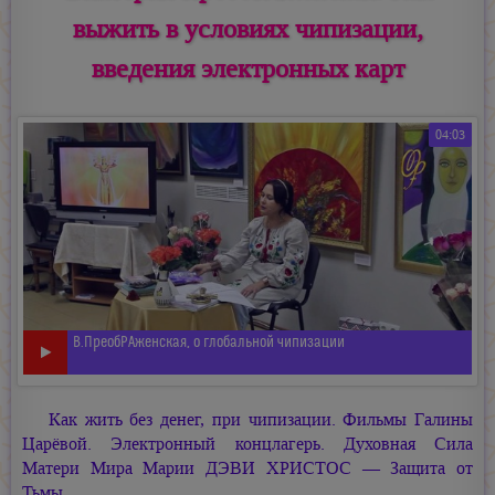
выжить в условиях чипизации,
введения электронных карт
04:03
В.ПреобРАженская, о глобальной чипизации
Как жить без денег, при чипизации. Фильмы Галины
Царёвой. Электронный концлагерь. Духовная Сила
Матери Мира
Марии ДЭВИ ХРИСТОС —
Защита от
Тьмы.