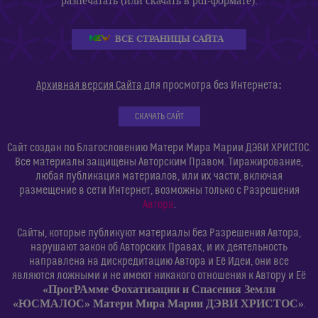
разпечатать (или скачать в pdf-формате):
ВСЕ СТРАНИЦЫ САЙТА
:
Архивная версия Сайта
для просмотра без Интернета
СКАЧАТЬ САЙТ
Сайт создан по Благословению Матери Мира Марии ДЭВИ ХРИСТОС.
Все материалы защищены Авторским Правом. Тиражирование,
любая публикация материалов, или их части, включая
размещение в сети Интернет, возможны только с Разрешения
Автора
.
Сайты, которые публикуют материалы без Разрешения Автора,
нарушают закон об Авторских Правах, и их деятельность
направлена на дискредитацию Автора и Её Идеи, они все
являются ложными и не имеют никакого отношения к Автору и Её
«ПрогРАмме Фохатизации и Спасения Земли
«ЮСМАЛОС» Матери Мира Марии ДЭВИ ХРИСТОС»
.