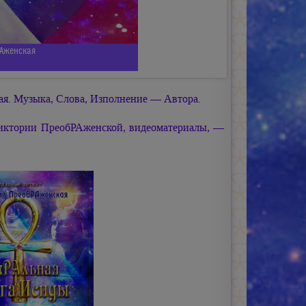
РАженская
я. Музыка, Слова, Изполнение — Автора.
иктории ПреобРАженской, видеоматериалы, —