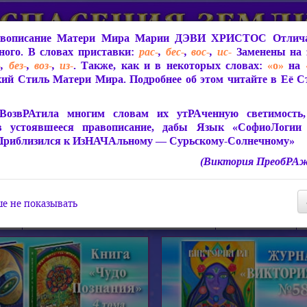
вописание Матери Мира
Марии ДЭВИ ХРИСТОС
Отлича
ого. В словах приставки:
рас-
,
бес-
,
вос-
,
ис-
Заменены на 
-
,
без-
,
воз-
,
из-
. Также, как и в некоторых словах:
«о»
на
ий Стиль Матери Мира. Подробнее об этом читайте в Её 
 Мира
О ПрогРАмме «ЮСМАЛОС»
Библиотека
Защит
ВозвРАтила многим словам их утРАченную светимость, 
в устоявшееся правописание, дабы Язык «СофиоЛогии
Приблизился к ИзНАЧАльному — Сурьскому-Солнечному»
(Виктория ПреобРАж
СофиоЛогия Матери Мира
Живое Слово Матери Мир
Статьи, Книги, Видео, Аудио 
е не показывать
ира
Пророчества о Явлении Матери Мира
Молитва Света