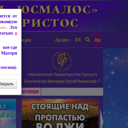
ется от
звонкую
«а»
. Это
Статьях
о
а от чипизации
Архив
EN
кое-где
 Матери
енская).
а.
«Космическое Полиискусство Третьего
©
и др.
Тысячелетия
Виктории ПреобРАженской»
Закрыть
Основные
Заповеди
►