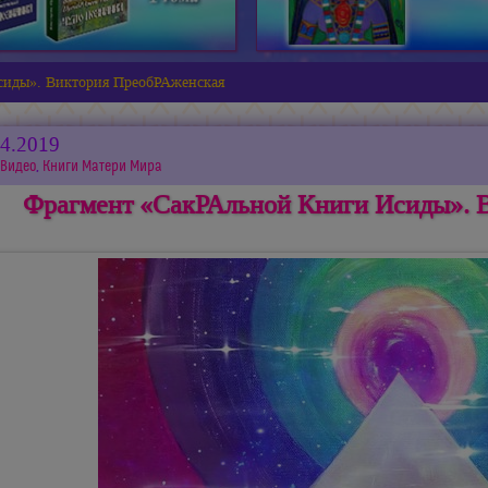
сиды». Виктория ПреобРАженская
04.2019
Видео
,
Книги Матери Мира
Фрагмент «СакРАльной Книги Исиды». 