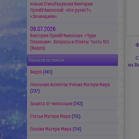
Новые СтихоТварения Виктории
ПреобРАженской: «Кто рулит?»,
«Зачинщики»
09.07.2026
Виктория ПреобРАженская. «Чудо
Познания». Вопросы и Ответы. Часть 163
Ф
(Видео)
С
Новости по темам
на В
Видео
(461)
Познание Аспектов Учения Матери Мира
(237)
Защита от чипизации
(142)
Статьи Матери Мира
(115)
Поэзия Матери Мира
(114)