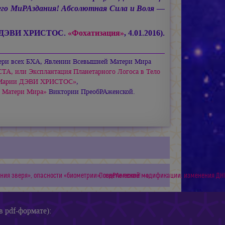
сего МиРАздания! Абсолютная Сила и Воля —
 ДЭВИ ХРИСТОС.
«Фохатизация»
, 4.01.2016).
тери всех БХА, Явлении Всевышней Матери Мира
А, или Эксплантация Планетарного Логоса в Тело
Марии ДЭВИ ХРИСТОС»
,
 Матери Мира»
Виктории ПреобРАженской.
ния зверя», опасности «биометрии», генетической модификации, изменения ДН
ПоздРАвление! →
в pdf-формате):