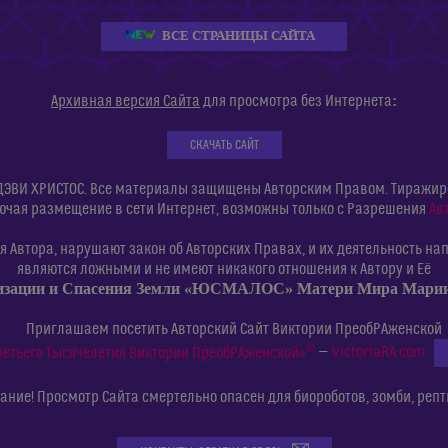
ВСЕ СТРАНИЦЫ САЙТА
:
Архивная версия Сайта
для просмотра без Интернета
СКАЧАТЬ САЙТ
ДЭВИ ХРИСТОС. Все материалы защищены Авторским Правом. Тиражиров
ючая размещение в сети Интернет, возможны только с Разрешения
Ав
 Автора, нарушают закон об Авторских Правах, и их деятельность нап
являются ложными и не имеют никакого отношения к Автору и Её
изации и Спасения Земли «ЮСМАЛОС» Матери Мира Мар
Приглашаем посетить Авторский Сайт Виктории ПреобРАженской
©
ретьего Тысячелетия Виктории ПреобРАженской»
—
VictoriaRA.com
ние! Просмотр Сайта смертельно опасен для биороботов, зомби, репт