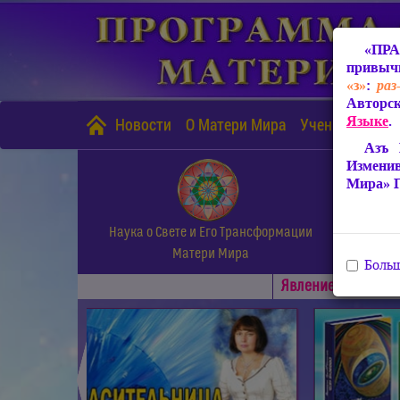
«ПРА
привычн
«з»
:
раз
Авторск
Языке
.
Новости
О Матери Мира
Учение Матери
Азъ 
Измени
Мира» 
Наука о Свете и Его Трансформации
Матери Мира
Больш
Явлениe Матери М
◄