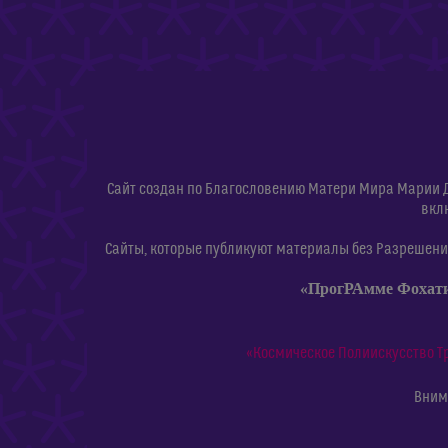
Сайт создан по Благословению Матери Мира Марии 
вкл
Сайты, которые публикуют материалы без Разрешения
«ПрогРАмме Фохат
«Космическое Полиискусство Т
Внима