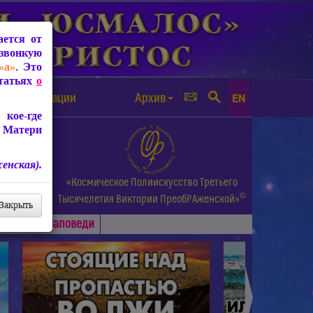
ется от
звонкую
«а»
. Это
Статьях
о
а от чипизации
Архив
EN
кое-где
 Матери
енская).
а.
«Космическое Полиискусство Третьего
©
и др.
Тысячелетия
Виктории ПреобРАженской»
Закрыть
Основные
Заповеди
►