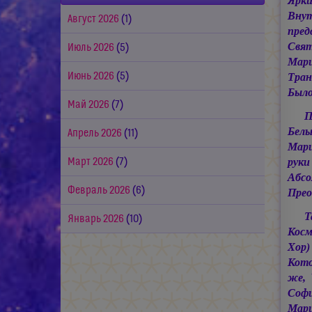
Ярки
Внут
Август 2026
(1)
пред
Свят
Июль 2026
(5)
Мар
Июнь 2026
(5)
Тран
Было
Май 2026
(7)
П
Бел
Апрель 2026
(11)
Мар
рук
Март 2026
(7)
Абс
Февраль 2026
(6)
Прео
Т
Январь 2026
(10)
Косм
Хор)
Кото
же, 
Соф
Мар