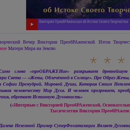
Виктория ПреобРАженская об Истоке Своего Творчества
ворческий Вечер Виктории ПреобРАженской. Изток Творч
ние
Матери Мира на Землю.
Само слово «преОБРАЖЕНие» разкрывает древнейшую
ери Света —
«Жены, Облечённой в Солнце». Пре Образ Жены,
 Софии Премудрой. Мировой Души, Которая Своим Нетлен
ывая человечеству Мир Духа. И человек прозревает, прео
ения, обретает Истинную Духовность»
(
«Интервью с Викторией ПреобРАженской, Основательн
Тысячелетия Виктории ПреобРАжен
Далеко Неземной Пример СуперФохатизации Являет Духовн