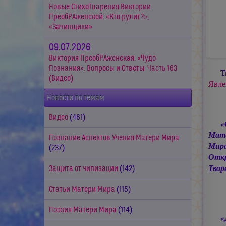
Новые СтихоТварения Виктории
ПреобРАженской: «Кто рулит?»,
«Зачинщики»
09.07.2026
Виктория ПреобРАженская. «Чудо
Познания». Вопросы и Ответы. Часть 163
Т
(Видео)
Явле
Новости по темам
Видео
(461)
«
Мат
Познание Аспектов Учения Матери Мира
Мира
(237)
Откр
Твар
Защита от чипизации
(142)
Статьи Матери Мира
(115)
Поэзия Матери Мира
(114)
«