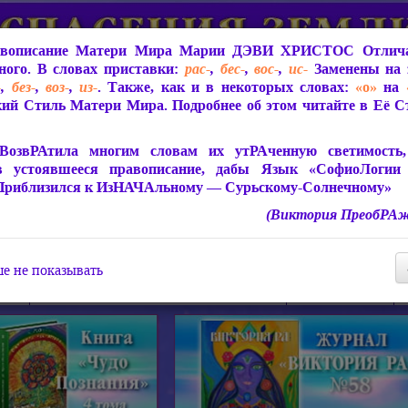
вописание Матери Мира
Марии ДЭВИ ХРИСТОС
Отлича
ого. В словах приставки:
рас-
,
бес-
,
вос-
,
ис-
Заменены на 
-
,
без-
,
воз-
,
из-
. Также, как и в некоторых словах:
«о»
на
ий Стиль Матери Мира. Подробнее об этом читайте в Её 
 Мира
О ПрогРАмме «ЮСМАЛОС»
Библиотека
Защит
ВозвРАтила многим словам их утРАченную светимость, 
в устоявшееся правописание, дабы Язык «СофиоЛогии
Приблизился к ИзНАЧАльному — Сурьскому-Солнечному»
(Виктория ПреобРАж
СофиоЛогия Матери Мира
Живое Слово Матери Мир
Статьи, Книги, Видео, Аудио 
е не показывать
ира
Пророчества о Явлении Матери Мира
Молитва Света