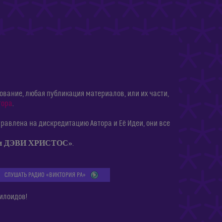
ание, любая публикация материалов, или их части,
тора
.
равлена на дискредитацию Автора и Её Идеи, они все
ии ДЭВИ ХРИСТОС»
.
СЛУШАТЬ РАДИО «ВИКТОРИЯ РА»
илоидов!