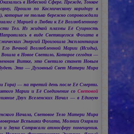
казались в Небесной Сфере. Прежде, Тонкое
рму, Прошло по Космическому коридору в
), которые не только бережно сопровождали
иалог с Марией о Любви к Её Возлюбленному
шести Тел. Из жидкой плазмы Её Сущность
 Направилась в виде Светящегося Фохата в
осмических Энергий Произошла Эксплантация
 Его Вечной Возлюбленной Марии (Исиды),
Вошла в Новое Светило, Которое сегодня —
еменном Витке, это Светило станет Новым
 будет. Это — Духовный Свет Матери Мира
 Гора) — на третий день после Её Смерти.
ятого Марии и Её Соединение со
Световой
ияние Двух Вселенских Начал — в Единую
нского Начала, Световое Тело Матери Мира
еимоверные Вспышки Фохата, Молнии Озаряли
а и Звука Сотрясали атмосферу помещения.