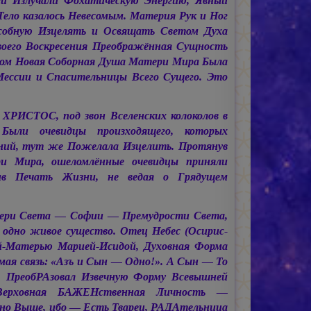
ги Излучали Фохатическую Энергию, Явный
ело казалось Невесомым. Материя Рук и Ног
особную Изцелять и Освящать Светом Духа
воего Воскресения Преображённая Сущность
ором Новая Соборная Душа Матери Мира Была
ессии и Спасительницы Всего Сущего. Это
 ХРИСТОС,
под звон Вселенских колоколов в
ыли очевидцы произходящего, которых
ний, тут же Пожелала Изцелить. Протянув
и Мира, ошеломлённые очевидцы приняли
в Печать Жизни, не ведая о Грядущем
тери Света — Софии — Премудрости Света,
одно живое существо. Отец Небес (Осирис-
ой-Матерью Марией-Исидой, Духовная Форма
ая связь: «Азъ и Сын — Одно!». А Сын — То
и, ПреобРАзовал Извечную Форму Всевышней
Верховная БАЖЕНственная Личность —
но Выше, ибо — Есть Тварец, РАДАтельница