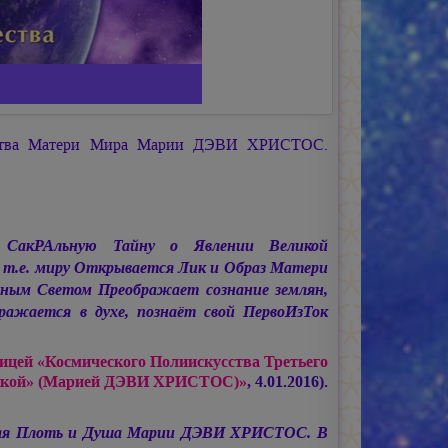
ества Матери Мира
Марии ДЭВИ ХРИСТОС.
 СакРАльную Тайну о Явлении Великой
 т.е. миру Открывается Лик и Образ Матери
ным Светом Преображает сознание землян,
бражается в духе, познаёт свой ПервоИзТок
ицей «Космического Полиискусства Третьего
ской»
(Марией ДЭВИ ХРИСТОС)»
, 4.01.2016).
ая Плоть и Душа
Марии ДЭВИ ХРИСТОС.
В