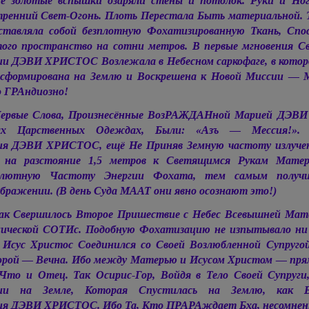
е золотые вспышки озаряли стены и потолок. Руки и Но
ренний Свет-Огонь. Плоть Перестала Быть материальной. Т
ставляла собой безплотную Фохатизированную Ткань, Сп
ого пространство на сотни метров. В первые мгновения С
ии ДЭВИ ХРИСТОС
Возлежала в Небесном саркофаге, в кот
сформирована на Землю и Воскрешена к Новой Миссии — М
 ГРАндиозно!
ервые Слова, Произнесённые ВозРАЖДАНной
Марией ДЭВИ
ых Царственных Одеждах, Были: «Азъ — Мессия!». Б
ия ДЭВИ ХРИСТОС,
ещё Не Приняв Земную частоту излуче
и на разстояние 1,5 метров к Светящимся Рукам Матер
олютную Частоту Энергии Фохата, тем самым получи
бражении. (В день Суда МААТ они явно осознают это!)
ак Свершилось Второе Пришествие с Небес Всевышней Ма
ической СОТИс. Подобную Фохатизацию не изпытывало ни 
 Исус Христос Соединился со Своей Возлюбленной Супруг
рой — Вечна. Ибо между Матерью и Исусом Христом — прям
Что и Отец. Так Осирис-Гор, Войдя в Тело Своей Супруг
ии на Земле, Которая Спустилась на Землю, как 
ия ДЭВИ ХРИСТОС.
Ибо Та, Кто ПРАРАждает Бха, несомнен