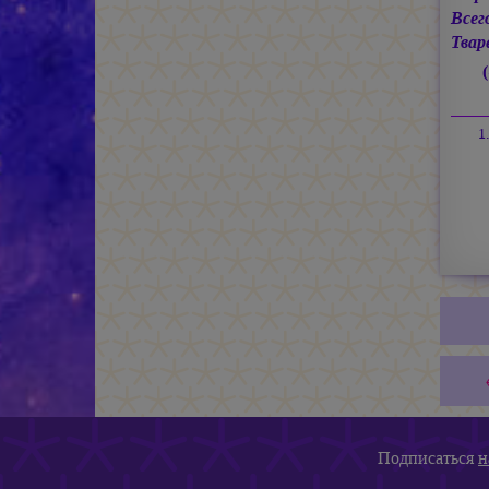
Всег
Твар
Подписаться
н