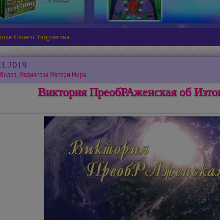
оке Своего Творчества
03.2019
Видео
,
Медиатека Матери Мира
Виктория ПреобРАженская об Изток