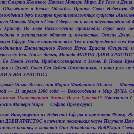
нт Смерти Женского Начала Матери Мира, Её Тело и Душа О
, Облечённое в Белые Одежды, Приняв Свою Небесную Фо
овождении двух полярно-противоположных существ (Ангелов
щую Матерь Мира в Свои Сферы, но и вели одухотварённый д
у Христу. По мере Возхождения произходил сброс всех 
ходила в ментальное облачко и, полностью Оголив Душу,
вную Сферу. После очищения всех Тел и пробуждения всех К
единение Планетарного Логоса Исуса Христа (Осириса) и
ри всех Бха. После Этого, Монада
МАРИИ ДЭВИ ХРИСТОС
 Её Новая Звезда, Приближающаяся к Земле. В Новом Вр
цем и Луной. Свет Его Будет Постоянным, и ночи уже не
ИИ ДЭВИ ХРИСТОС!
ервый Опыт Вознесения Марии Магдалины (Исиды — Матери
ой — 11 апреля 1990 года — Возхождение в Мир ДУХА Св
остью Планетарного Логоса Исуса Христа!*
Произошло Сл
ость Матери Мира — Софию Премудрую!
осле Возвращения из Небесной Сферы в прежнюю Форму Же
ии ДЭВИ ХРИСТОС
в течение нескольких часов Излучало Н
ничную палату, в которой Она Находилась, ВибРАции Свет