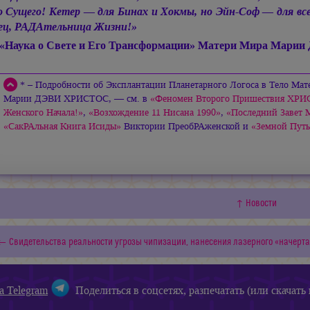
о Сущего! Кетер — для Бинах и Хокмы, но Эйн-Соф — для в
ец, РАДАтельница Жизни!»
(«Наука о Свете и Его Трансформации» Матери Мира
Марии
* – Подробности об Эксплантации Планетарного Логоса в Тело Ма
Марии ДЭВИ ХРИСТОС, —
см. в
«Феномен Второго Пришествия ХРИСТ
Женского Начала!»
,
«Возхождение 11 Нисана 1990»
,
«Последний Завет
«СакРАльная Книга Исиды»
Виктории ПреобРАженской и
«Земной Путь
↑ Новости
← Свидетельства реальности угрозы чипизации, нанесения лазерного «начерта
а Telegram
Поделиться в соцсетях, разпечатать (или скачать 