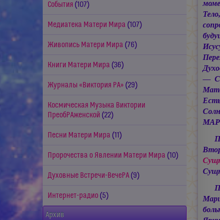
моме
События
(107)
Тело
сопр
Медиатека Матери Мира
(107)
буду
Живопись Матери Мира
(76)
Исус
Пере
Книги Матери Мира
(36)
Духо
— Со
Журналы «Виктория РА»
(29)
Мате
Есть
Космическая Музыка Виктории
Солн
ПреобРАженской
(22)
МАР
Песни Матери Мира
(11)
П
Втор
Пророчества о Явлении Матери Мира
(10)
Сущн
Сущн
Духовные Встречи-ВечеРА
(9)
П
Интернет-радио
(5)
Мар
боль
Архив