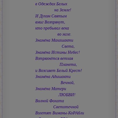
в Одеждах Белых
на Земле!
И Духом Святым
вмиг Возпрянут,
кто пребывал века
во мгле.
Знамёна Махашакти
Света,
Знамёна Истины Небес!
Взтряхнётся ветхая
Планета,
и Возсияет Белый Крест!
Знамёна Адишакти
Вечной,
Знамёна Матери
ЛЮБВИ!
Волной Фохата
Светотечной
Взлетят Виманы-КоРАбли