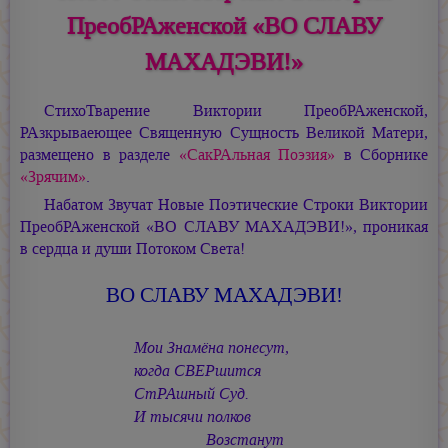
ПреобРАженской «ВО СЛАВУ
МАХАДЭВИ!»
СтихоТварение Виктории ПреобРАженской,
РАзкрываеющее Священную Сущность Великой Матери,
размещено в разделе
«СакРАльная Поэзия»
в Сборнике
«Зрячим»
.
Набатом Звучат Новые Поэтические Строки Виктории
ПреобРАженской «ВО СЛАВУ МАХАДЭВИ!», проникая
в сердца и души Потоком Света!
ВО СЛАВУ МАХАДЭВИ!
Мои Знамёна понесут,
когда СВЕРшится
СтРАшный Суд.
И тысячи полков
Возстанут