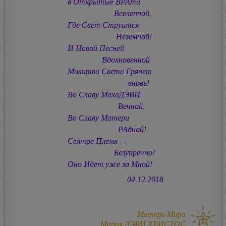
в Открытые ВРАта
Вселенной,
Где Свет Струится
Неземной!
И Новой Песней
Вдохновенной
Молитва Света Грянет
вновь!
Во Славу МахаДЭВИ
Вечной,
Во Славу Матери
РАдной!
Святое Племя —
Безупречно!
Оно Идёт уже за Мной!
04.12.2018
Матерь Мира
Мария ДЭВИ ХРИСТОС