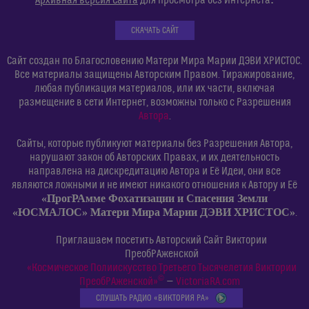
Архивная версия Сайта
для просмотра без Интернета
СКАЧАТЬ САЙТ
Сайт создан по Благословению Матери Мира Марии ДЭВИ ХРИСТОС.
Все материалы защищены Авторским Правом. Тиражирование,
любая публикация материалов, или их части, включая
размещение в сети Интернет, возможны только с Разрешения
Автора
.
Сайты, которые публикуют материалы без Разрешения Автора,
нарушают закон об Авторских Правах, и их деятельность
направлена на дискредитацию Автора и Её Идеи, они все
являются ложными и не имеют никакого отношения к Автору и Её
«ПрогРАмме Фохатизации и Спасения Земли
«ЮСМАЛОС» Матери Мира Марии ДЭВИ ХРИСТОС»
.
Приглашаем посетить Авторский Сайт Виктории
ПреобРАженской
«Космическое Полиискусство Третьего Тысячелетия Виктории
©
ПреобРАженской»
—
VictoriaRA.com
СЛУШАТЬ РАДИО «ВИКТОРИЯ РА»