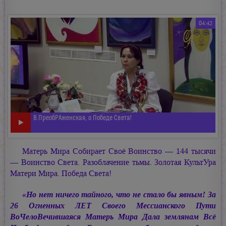
04:42
В.ПреобРАженcкая, о Победе Света!
Матерь Мира Собирает Своё Воинство — 144 тысячи
— Воинство Света. Разоблачение тьмы. Золотая КультУра
Матери Мира. Победа Света!
«Но нет ничего тайного, что не стало бы явным! За
26 Огненных ЛЕТ Своего Мессианского Пути
ВоЧелоВечившаяся Матерь Мира Дала землянам Всё