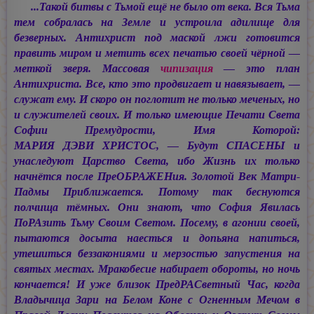
...Такой битвы с Тьмой ещё не было от века. Вся Тьма
тем собралась на Земле и устроила адилище для
безверных. Антихрист под маской лжи готовится
править миром и метить всех печатью своей чёрной —
меткой зверя. Массовая
чипизация
— это план
Антихриста. Все, кто это продвигает и навязывает, —
служат ему. И скоро он поглотит не только меченых, но
и служителей своих. И только имеющие
Печати Света
Софии Премудрости, Имя Которой:
МАРИЯ ДЭВИ ХРИСТОС, —
Будут СПАСЕНЫ и
унаследуют Царство Света, ибо Жизнь их только
начнётся после ПреОБРАЖЕНия. Золотой Век Матри-
Падмы Приближается. Потому так беснуются
полчища тёмных. Они знают, что София Явилась
ПоРАзить Тьму Своим Светом. Посему, в агонии своей,
пытаются досыта наесться и допьяна напиться,
утешиться беззакониями и мерзостью запустения на
святых местах. Мракобесие набирает обороты, но ночь
кончается! И уже близок ПредРАСветный Час, когда
Владычица Зари на Белом Коне с Огненным Мечом в