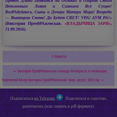
Правой Длани Появится на Облаках и Озарит Своим
Нетленным Ликом и Сиянием Всё Сущее!
ВозРАдуйтесь, Сыны и Дочери Матери Мира! Впереди
— Виктория Света!
Да Будет СВЕТ!
УРА! АУМ РА!»
(Виктория ПреобРАженская.
«ВЛАДЫЧИЦА ЗАРИ»
,
21.09.2016).
↑ Новости
← Виктория ПреобРАженская о выходе Антихриста и чипизации
Творческий Вечер Виктории ПреобРАженской. Киев, август, 2012 год →
Подписаться
на Telegram
Поделиться в соцсетях,
разпечатать (или скачать в pdf-формате):