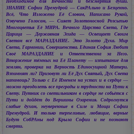
Необходимое для Вечности и безсмертия души.
ЗНАНИЕ Софии Премудрой — СакРАльно и Безценно.
Всё, Что Изложено Её Словом, Написано Рукой,
Озвучено Голосом, — Сияет Золотоносной Розсыпью
Многоцветья Её МИРА. Вечного Царства Света, Где
Царица — Державная Эгида — Освещает Своим
Светом всё МАРАЗДАНИЕ. Это Золото Духа. Мир
Света, Гармонии, Совершенства. Единая София Любит
Своё МАРАЗДАНИЕ и Ответственна за Него.
Вторжение тёмных на Её Планету — изпытание для
землян, проверка на Верность Единосущной Матери.
Взпомнят ли? Призовут ли Её Дух Святый, Дух Света
напомощь? Только с Её Именем на устах и в сердце —
можно преодолеть все преграды и трудности на Пути к
Свету. Путник со светильником в сердце не собьётся с
Пути и дойдёт до Вершины Озарения. Содрогнутся
слабые духом, неуверенные в Силе и Мощи Софии
Премудрой. И только терпеливые, любящие, верные
Будут СобРАны под Крыла Софии и не познают
смерти.