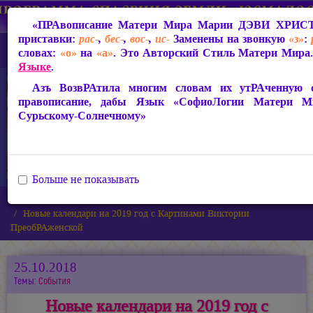
«ПРАвописание Матери Мира
Марии ДЭВИ ХРИС
приставки:
рас-
,
бес-
,
вос-
,
ис-
Заменены на звонкую
«з»
:
словах:
«о»
на
«а»
. Это Авторский Стиль Матери Мира.
Языке
.
Азъ ВозвРАтила многим словам их утРАченную св
правописание, дабы Язык «СофиоЛогии Матери 
Сурьскому-Солнечному»
Больше не показывать
Главная
Новости
Новые календари на 2019 год с Картинами Виктории
ПреобРАженской
25.10.2018
Темы:
События
Новые календари на 2019 год с