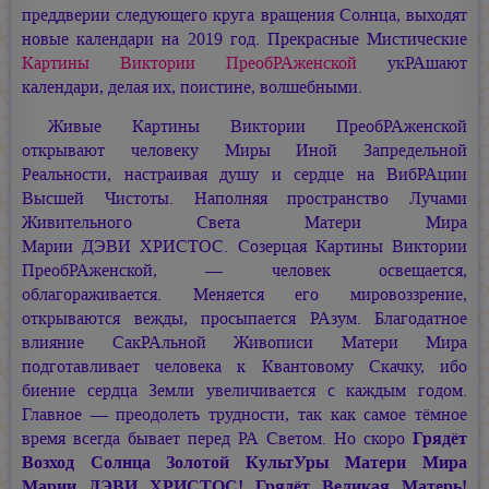
преддверии следующего круга вращения Солнца, выходят
новые календари на 2019 год. Прекрасные Мистические
Картины Виктории ПреобРАженской
укРАшают
календари, делая их, поистине, волшебными.
Живые Картины Виктории ПреобРАженской
открывают человеку Миры Иной Запредельной
Реальности, настраивая душу и сердце на ВибРАции
Высшей Чистоты. Наполняя пространство Лучами
Живительного Света Матери Мира
Марии ДЭВИ ХРИСТОС.
Созерцая Картины Виктории
ПреобРАженской, — человек освещается,
облагораживается. Меняется его мировоззрение,
открываются вежды, просыпается РАзум. Благодатное
влияние СакРАльной Живописи Матери Мира
подготавливает человека к Квантовому Скачку, ибо
биение сердца Земли увеличивается с каждым годом.
Главное — преодолеть трудности, так как самое тёмное
время всегда бывает перед
РА Светом.
Но скоро
Грядёт
Возход Солнца Золотой КультУры Матери Мира
Марии ДЭВИ ХРИСТОС!
Грядёт Великая Матерь!