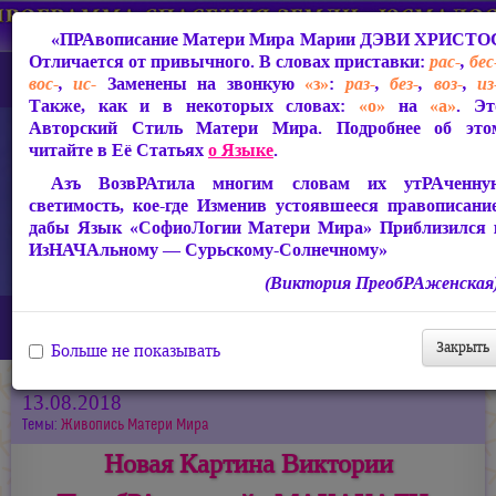
«ПРАвописание Матери Мира
Марии ДЭВИ ХРИСТО
Отличается от привычного. В словах приставки:
рас-
,
бес
вос-
,
ис-
Заменены на звонкую
«з»
:
раз-
,
без-
,
воз-
,
из
Также, как и в некоторых словах:
«о»
на
«а»
. Эт
Авторский Стиль Матери Мира. Подробнее об это
читайте в Её Статьях
о Языке
.
Азъ ВозвРАтила многим словам их утРАченну
светимость, кое-где Изменив устоявшееся правописание
дабы Язык «СофиоЛогии Матери Мира» Приблизился 
ИзНАЧАльному — Сурьскому-Солнечному»
(Виктория ПреобРАженская)
Главная
Новости
Новая Картина Виктории ПреобРАженской «МАХАКАЛИ»
Закрыть
Больше не показывать
13.08.2018
Темы:
Живопись Матери Мира
Новая Картина Виктории