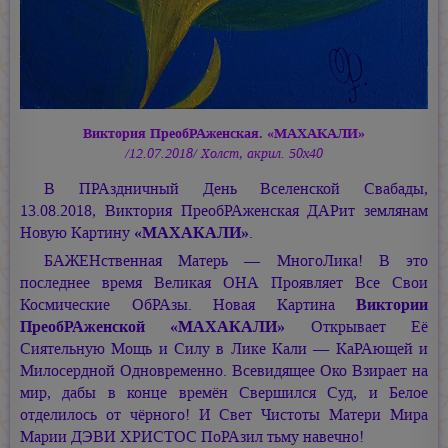
Виктория ПреобРАженская. «МАХАКАЛИ»
/12.07.2018/ Холст, акрил. 50х40
В ПРАздничный День Вселенской Свабады,
13.08.2018, Виктория ПреобРАженская ДАРит землянам
Новую Картину
«МАХАКАЛИ»
.
БАЖЕНственная Матерь — МногоЛика! В это
последнее время Великая ОНА Проявляет Все Свои
Космические ОбРАзы. Новая Картина
Виктории
ПреобРАженской «МАХАКАЛИ»
Открывает Её
Сиятельную Мощь и Силу в Лике Кали — КаРАющей и
Милосердной Одновременно. Всевидящее Око Взирает на
мир, дабы в конце времён Свершился Суд, и Белое
отделилось от чёрного! И Свет Чистоты Матери Мира
Марии ДЭВИ ХРИСТОС
ПоРАзил тьму навечно!