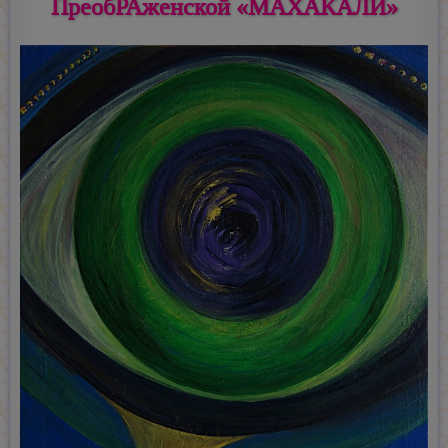
ПреобРАженской «МАХАКАЛИ»