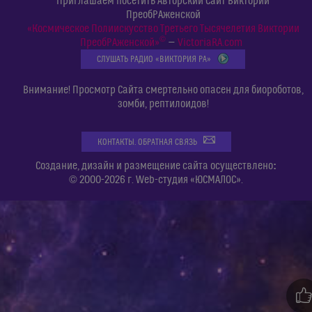
Приглашаем посетить Авторский Сайт Виктории
ПреобРАженской
«Космическое Полиискусство Третьего Тысячелетия Виктории
©
ПреобРАженской»
—
VictoriaRA.com
СЛУШАТЬ РАДИО «ВИКТОРИЯ РА»
Внимание! Просмотр Сайта смертельно опасен для биороботов,
зомби, рептилоидов!
КОНТАКТЫ. ОБРАТНАЯ СВЯЗЬ
:
Создание, дизайн и размещение сайта осуществлено
© 2000-2026 г. Web-студия «ЮСМАЛОС».